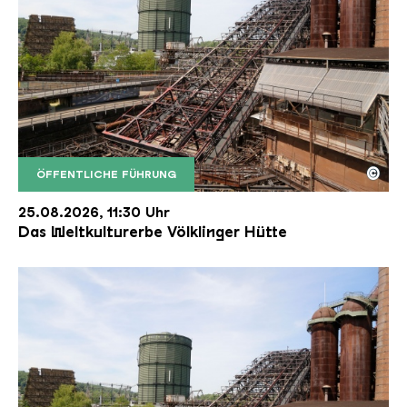
©
ÖFFENTLICHE FÜHRUNG
Der Erzschrägaufzug der Völklinger Hütte mit de
Copyright: Weltkulturerbe Völklinger Hütte | Karl 
25.08.2026, 11:30 Uhr
Das Weltkulturerbe Völklinger Hütte