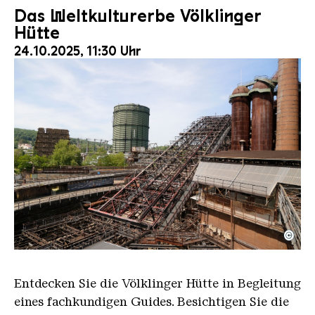
Das Weltkulturerbe Völklinger
Hütte
24.10.2025, 11:30 Uhr
©
Der Erzschrägaufzug der Völklinger Hütte mit de
Copyright: Weltkulturerbe Völklinger Hütte | Karl 
Entdecken Sie die Völklinger Hütte in Begleitung
eines fachkundigen Guides. Besichtigen Sie die