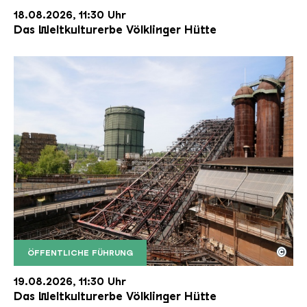
18.08.2026, 11:30 Uhr
Das Weltkulturerbe Völklinger Hütte
©
ÖFFENTLICHE FÜHRUNG
Der Erzschrägaufzug der Völklinger Hütte mit de
Copyright: Weltkulturerbe Völklinger Hütte | Karl 
19.08.2026, 11:30 Uhr
Das Weltkulturerbe Völklinger Hütte