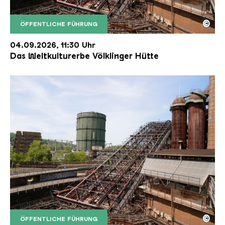
©
ÖFFENTLICHE FÜHRUNG
Der Erzschrägaufzug der Völklinger Hütte mit de
Copyright: Weltkulturerbe Völklinger Hütte | Karl 
04.09.2026, 11:30 Uhr
Das Weltkulturerbe Völklinger Hütte
©
ÖFFENTLICHE FÜHRUNG