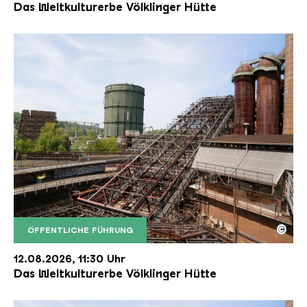
Das Weltkulturerbe Völklinger Hütte
©
ÖFFENTLICHE FÜHRUNG
Der Erzschrägaufzug der Völklinger Hütte mit de
Copyright: Weltkulturerbe Völklinger Hütte | Karl 
12.08.2026, 11:30 Uhr
Das Weltkulturerbe Völklinger Hütte