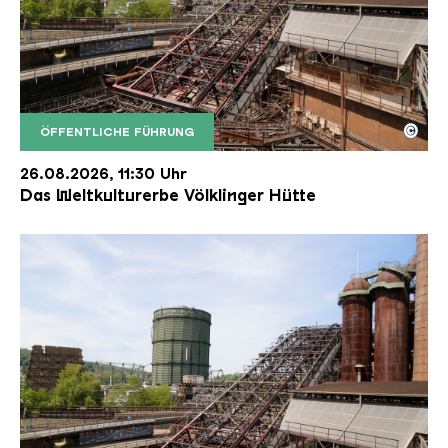
©
ÖFFENTLICHE FÜHRUNG
Der Erzschrägaufzug der Völklinger Hütte mit de
Copyright: Weltkulturerbe Völklinger Hütte | Karl 
26.08.2026, 11:30 Uhr
Das Weltkulturerbe Völklinger Hütte