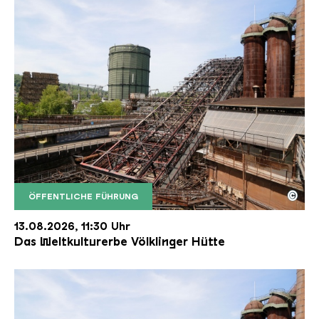
©
ÖFFENTLICHE FÜHRUNG
Der Erzschrägaufzug der Völklinger Hütte mit de
Copyright: Weltkulturerbe Völklinger Hütte | Karl 
13.08.2026, 11:30 Uhr
Das Weltkulturerbe Völklinger Hütte