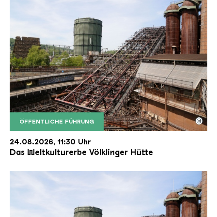
©
ÖFFENTLICHE FÜHRUNG
Der Erzschrägaufzug der Völklinger Hütte mit de
Copyright: Weltkulturerbe Völklinger Hütte | Karl 
24.08.2026, 11:30 Uhr
Das Weltkulturerbe Völklinger Hütte