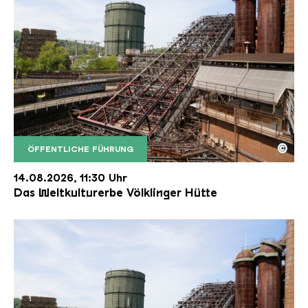
©
ÖFFENTLICHE FÜHRUNG
Der Erzschrägaufzug der Völklinger Hütte mit de
Copyright: Weltkulturerbe Völklinger Hütte | Karl 
14.08.2026, 11:30 Uhr
Das Weltkulturerbe Völklinger Hütte