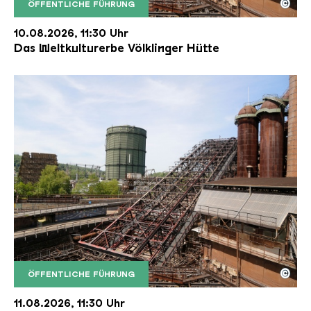
©
ÖFFENTLICHE FÜHRUNG
Der Erzschrägaufzug der Völklinger Hütte mit de
Copyright: Weltkulturerbe Völklinger Hütte | Karl 
10.08.2026, 11:30 Uhr
Das Weltkulturerbe Völklinger Hütte
©
ÖFFENTLICHE FÜHRUNG
Der Erzschrägaufzug der Völklinger Hütte mit de
Copyright: Weltkulturerbe Völklinger Hütte | Karl 
11.08.2026, 11:30 Uhr