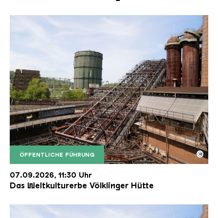
©
ÖFFENTLICHE FÜHRUNG
Der Erzschrägaufzug der Völklinger Hütte mit de
Copyright: Weltkulturerbe Völklinger Hütte | Karl 
07.09.2026, 11:30 Uhr
Das Weltkulturerbe Völklinger Hütte