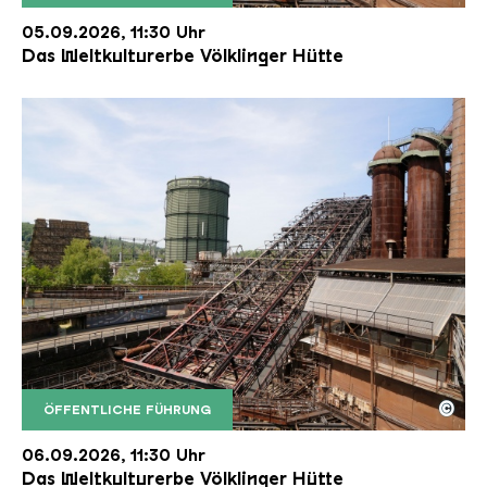
Der Erzschrägaufzug der Völklinger Hütte mit de
Copyright: Weltkulturerbe Völklinger Hütte | Karl 
05.09.2026, 11:30 Uhr
Das Weltkulturerbe Völklinger Hütte
©
ÖFFENTLICHE FÜHRUNG
Der Erzschrägaufzug der Völklinger Hütte mit de
Copyright: Weltkulturerbe Völklinger Hütte | Karl 
06.09.2026, 11:30 Uhr
Das Weltkulturerbe Völklinger Hütte