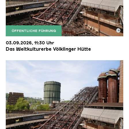
©
ÖFFENTLICHE FÜHRUNG
Der Erzschrägaufzug der Völklinger Hütte mit de
Copyright: Weltkulturerbe Völklinger Hütte | Karl 
03.09.2026, 11:30 Uhr
Das Weltkulturerbe Völklinger Hütte