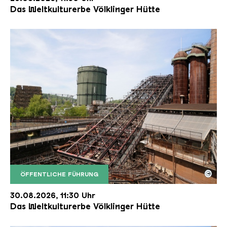
Das Weltkulturerbe Völklinger Hütte
©
ÖFFENTLICHE FÜHRUNG
Der Erzschrägaufzug der Völklinger Hütte mit de
Copyright: Weltkulturerbe Völklinger Hütte | Karl 
30.08.2026, 11:30 Uhr
Das Weltkulturerbe Völklinger Hütte