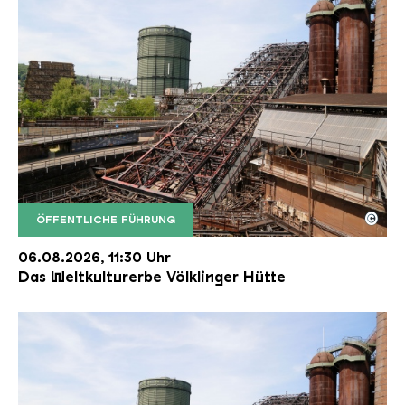
©
ÖFFENTLICHE FÜHRUNG
Der Erzschrägaufzug der Völklinger Hütte mit de
Copyright: Weltkulturerbe Völklinger Hütte | Karl 
06.08.2026, 11:30 Uhr
Das Weltkulturerbe Völklinger Hütte