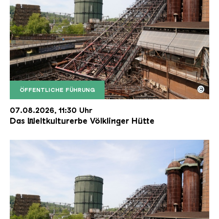
©
ÖFFENTLICHE FÜHRUNG
Der Erzschrägaufzug der Völklinger Hütte mit de
Copyright: Weltkulturerbe Völklinger Hütte | Karl 
07.08.2026, 11:30 Uhr
Das Weltkulturerbe Völklinger Hütte