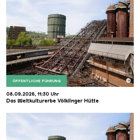
©
ÖFFENTLICHE FÜHRUNG
Der Erzschrägaufzug der Völklinger Hütte mit de
Copyright: Weltkulturerbe Völklinger Hütte | Karl 
08.09.2026, 11:30 Uhr
Das Weltkulturerbe Völklinger Hütte