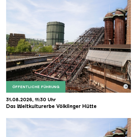
©
ÖFFENTLICHE FÜHRUNG
Der Erzschrägaufzug der Völklinger Hütte mit de
Copyright: Weltkulturerbe Völklinger Hütte | Karl 
31.08.2026, 11:30 Uhr
Das Weltkulturerbe Völklinger Hütte