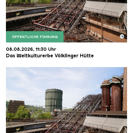
©
ÖFFENTLICHE FÜHRUNG
Der Erzschrägaufzug der Völklinger Hütte mit de
Copyright: Weltkulturerbe Völklinger Hütte | Karl 
08.08.2026, 11:30 Uhr
Das Weltkulturerbe Völklinger Hütte