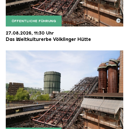
©
ÖFFENTLICHE FÜHRUNG
Der Erzschrägaufzug der Völklinger Hütte mit de
Copyright: Weltkulturerbe Völklinger Hütte | Karl 
27.08.2026, 11:30 Uhr
Das Weltkulturerbe Völklinger Hütte