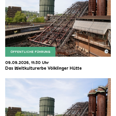
©
ÖFFENTLICHE FÜHRUNG
Der Erzschrägaufzug der Völklinger Hütte mit de
Copyright: Weltkulturerbe Völklinger Hütte | Karl 
09.09.2026, 11:30 Uhr
Das Weltkulturerbe Völklinger Hütte