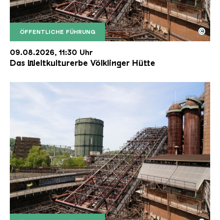
©
ÖFFENTLICHE FÜHRUNG
Der Erzschrägaufzug der Völklinger Hütte mit de
Copyright: Weltkulturerbe Völklinger Hütte | Karl 
09.08.2026, 11:30 Uhr
Das Weltkulturerbe Völklinger Hütte