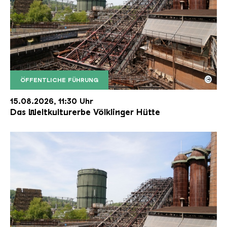
©
ÖFFENTLICHE FÜHRUNG
Der Erzschrägaufzug der Völklinger Hütte mit de
Copyright: Weltkulturerbe Völklinger Hütte | Karl 
15.08.2026, 11:30 Uhr
Das Weltkulturerbe Völklinger Hütte