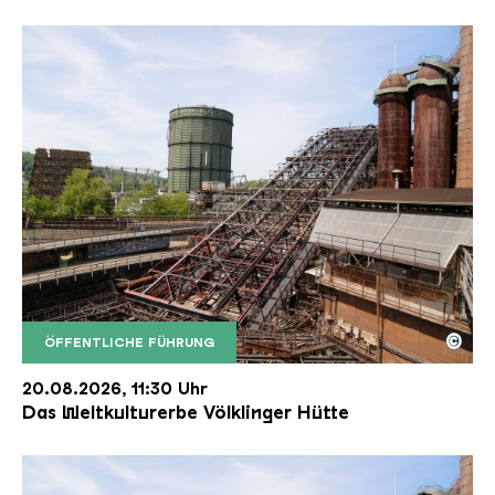
©
ÖFFENTLICHE FÜHRUNG
Der Erzschrägaufzug der Völklinger Hütte mit de
Copyright: Weltkulturerbe Völklinger Hütte | Karl 
20.08.2026, 11:30 Uhr
Das Weltkulturerbe Völklinger Hütte