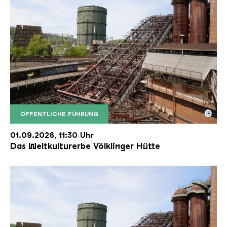
©
ÖFFENTLICHE FÜHRUNG
Der Erzschrägaufzug der Völklinger Hütte mit de
Copyright: Weltkulturerbe Völklinger Hütte | Karl 
01.09.2026, 11:30 Uhr
Das Weltkulturerbe Völklinger Hütte