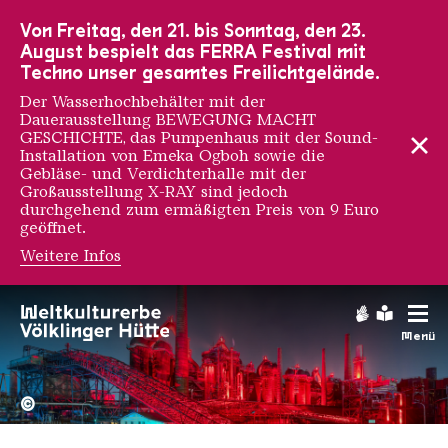
Zur Hauptnavigation
Zur Suche
Zum Inhalt
Zur Fußnavigation
Von Freitag, den 21. bis Sonntag, den 23.
August bespielt das FERRA Festival mit
Techno unser gesamtes Freilichtgelände.
Der Wasserhochbehälter mit der
Dauerausstellung BEWEGUNG MACHT
GESCHICHTE, das Pumpenhaus mit der Sound-
Installation von Emeka Ogboh sowie die
Gebläse- und Verdichterhalle mit der
Großausstellung X-RAY sind jedoch
durchgehend zum ermäßigten Preis von 9 Euro
geöffnet.
Weitere Infos
Gebärdens
Leichte
Menü
Hochofengruppe in Rot
Copyright: Weltkulturerbe 
©