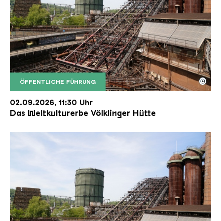
©
ÖFFENTLICHE FÜHRUNG
Der Erzschrägaufzug der Völklinger Hütte mit de
Copyright: Weltkulturerbe Völklinger Hütte | Karl 
02.09.2026, 11:30 Uhr
Das Weltkulturerbe Völklinger Hütte