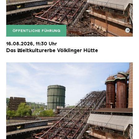
©
ÖFFENTLICHE FÜHRUNG
Der Erzschrägaufzug der Völklinger Hütte mit de
Copyright: Weltkulturerbe Völklinger Hütte | Karl 
16.08.2026, 11:30 Uhr
Das Weltkulturerbe Völklinger Hütte