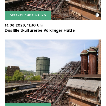
©
ÖFFENTLICHE FÜHRUNG
Der Erzschrägaufzug der Völklinger Hütte mit de
Copyright: Weltkulturerbe Völklinger Hütte | Karl 
13.08.2026, 11:30 Uhr
Das Weltkulturerbe Völklinger Hütte