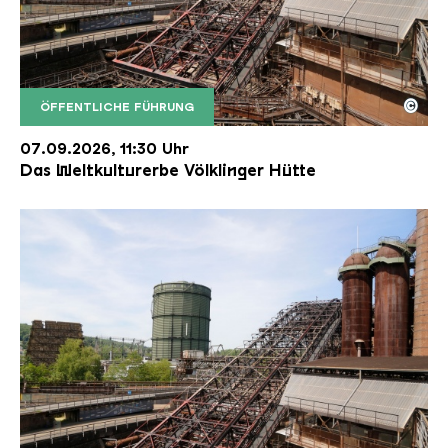
©
ÖFFENTLICHE FÜHRUNG
Der Erzschrägaufzug der Völklinger Hütte mit de
Copyright: Weltkulturerbe Völklinger Hütte | Karl 
07.09.2026, 11:30 Uhr
Das Weltkulturerbe Völklinger Hütte