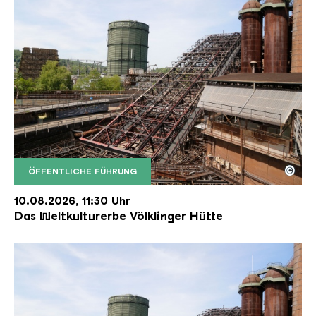
©
ÖFFENTLICHE FÜHRUNG
Der Erzschrägaufzug der Völklinger Hütte mit de
Copyright: Weltkulturerbe Völklinger Hütte | Karl 
10.08.2026, 11:30 Uhr
Das Weltkulturerbe Völklinger Hütte