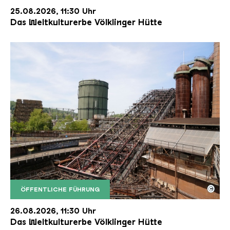
25.08.2026, 11:30 Uhr
Das Weltkulturerbe Völklinger Hütte
©
ÖFFENTLICHE FÜHRUNG
Der Erzschrägaufzug der Völklinger Hütte mit de
Copyright: Weltkulturerbe Völklinger Hütte | Karl 
26.08.2026, 11:30 Uhr
Das Weltkulturerbe Völklinger Hütte