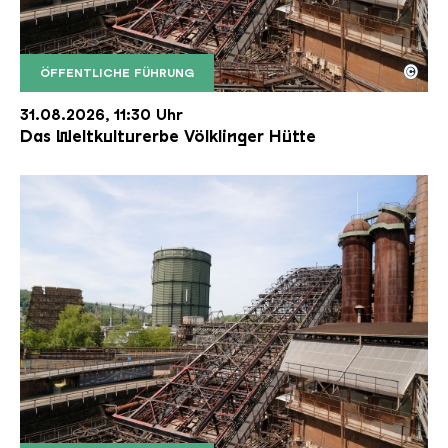
©
ÖFFENTLICHE FÜHRUNG
Der Erzschrägaufzug der Völklinger Hütte mit de
Copyright: Weltkulturerbe Völklinger Hütte | Karl 
31.08.2026, 11:30 Uhr
Das Weltkulturerbe Völklinger Hütte