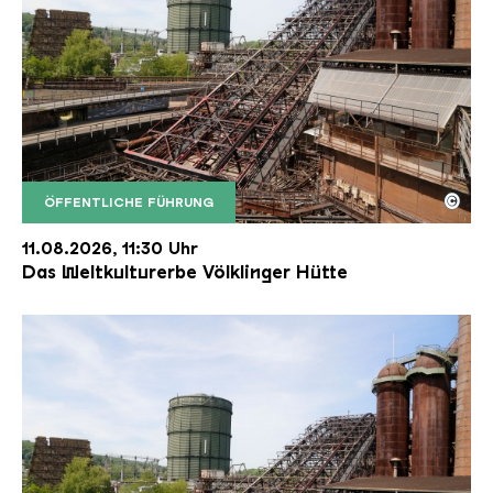
©
ÖFFENTLICHE FÜHRUNG
Der Erzschrägaufzug der Völklinger Hütte mit de
Copyright: Weltkulturerbe Völklinger Hütte | Karl 
11.08.2026, 11:30 Uhr
Das Weltkulturerbe Völklinger Hütte