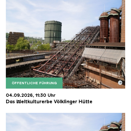
©
ÖFFENTLICHE FÜHRUNG
Der Erzschrägaufzug der Völklinger Hütte mit de
Copyright: Weltkulturerbe Völklinger Hütte | Karl 
04.09.2026, 11:30 Uhr
Das Weltkulturerbe Völklinger Hütte