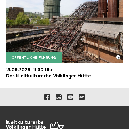
©
ÖFFENTLICHE FÜHRUNG
Der Erzschrägaufzug der Völklinger Hütte mit de
Copyright: Weltkulturerbe Völklinger Hütte | Karl 
13.09.2026, 11:30 Uhr
Das Weltkulturerbe Völklinger Hütte
Verlinkungen zu unseren 