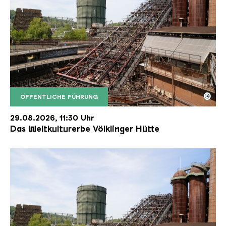
©
ÖFFENTLICHE FÜHRUNG
Der Erzschrägaufzug der Völklinger Hütte mit de
Copyright: Weltkulturerbe Völklinger Hütte | Karl 
29.08.2026, 11:30 Uhr
Das Weltkulturerbe Völklinger Hütte