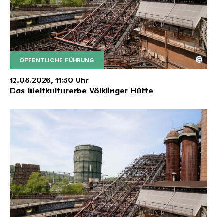
©
ÖFFENTLICHE FÜHRUNG
Der Erzschrägaufzug der Völklinger Hütte mit de
Copyright: Weltkulturerbe Völklinger Hütte | Karl 
12.08.2026, 11:30 Uhr
Das Weltkulturerbe Völklinger Hütte