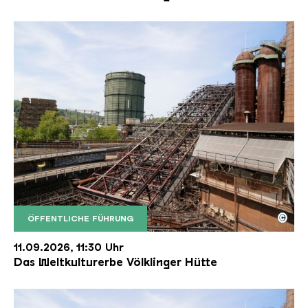
©
ÖFFENTLICHE FÜHRUNG
Der Erzschrägaufzug der Völklinger Hütte mit de
Copyright: Weltkulturerbe Völklinger Hütte | Karl 
11.09.2026, 11:30 Uhr
Das Weltkulturerbe Völklinger Hütte