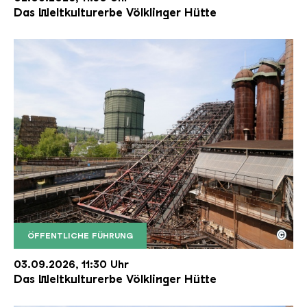
Das Weltkulturerbe Völklinger Hütte
©
ÖFFENTLICHE FÜHRUNG
Der Erzschrägaufzug der Völklinger Hütte mit de
Copyright: Weltkulturerbe Völklinger Hütte | Karl 
03.09.2026, 11:30 Uhr
Das Weltkulturerbe Völklinger Hütte