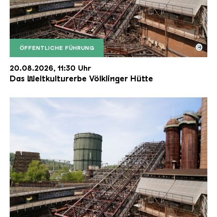
©
ÖFFENTLICHE FÜHRUNG
Der Erzschrägaufzug der Völklinger Hütte mit de
Copyright: Weltkulturerbe Völklinger Hütte | Karl 
20.08.2026, 11:30 Uhr
Das Weltkulturerbe Völklinger Hütte