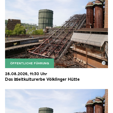
©
ÖFFENTLICHE FÜHRUNG
Der Erzschrägaufzug der Völklinger Hütte mit de
Copyright: Weltkulturerbe Völklinger Hütte | Karl 
28.08.2026, 11:30 Uhr
Das Weltkulturerbe Völklinger Hütte