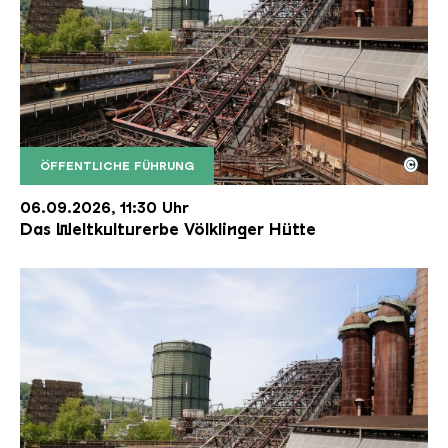
©
ÖFFENTLICHE FÜHRUNG
Der Erzschrägaufzug der Völklinger Hütte mit de
Copyright: Weltkulturerbe Völklinger Hütte | Karl 
06.09.2026, 11:30 Uhr
Das Weltkulturerbe Völklinger Hütte