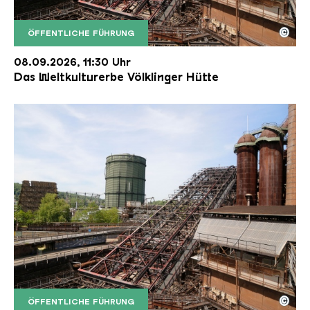
©
ÖFFENTLICHE FÜHRUNG
Der Erzschrägaufzug der Völklinger Hütte mit de
Copyright: Weltkulturerbe Völklinger Hütte | Karl 
08.09.2026, 11:30 Uhr
Das Weltkulturerbe Völklinger Hütte
©
ÖFFENTLICHE FÜHRUNG