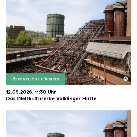
©
ÖFFENTLICHE FÜHRUNG
Der Erzschrägaufzug der Völklinger Hütte mit de
Copyright: Weltkulturerbe Völklinger Hütte | Karl 
12.09.2026, 11:30 Uhr
Das Weltkulturerbe Völklinger Hütte