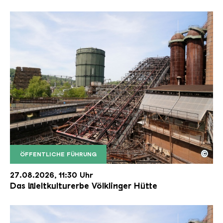
©
ÖFFENTLICHE FÜHRUNG
Der Erzschrägaufzug der Völklinger Hütte mit de
Copyright: Weltkulturerbe Völklinger Hütte | Karl 
27.08.2026, 11:30 Uhr
Das Weltkulturerbe Völklinger Hütte