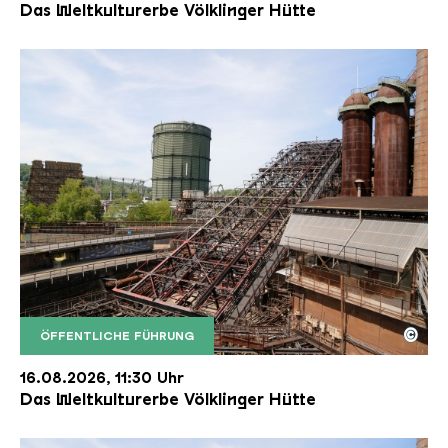
Das Weltkulturerbe Völklinger Hütte
©
ÖFFENTLICHE FÜHRUNG
Der Erzschrägaufzug der Völklinger Hütte mit de
Copyright: Weltkulturerbe Völklinger Hütte | Karl 
16.08.2026, 11:30 Uhr
Das Weltkulturerbe Völklinger Hütte