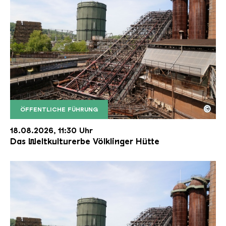
©
ÖFFENTLICHE FÜHRUNG
Der Erzschrägaufzug der Völklinger Hütte mit de
Copyright: Weltkulturerbe Völklinger Hütte | Karl 
18.08.2026, 11:30 Uhr
Das Weltkulturerbe Völklinger Hütte