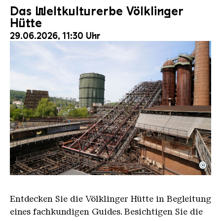
Das Weltkulturerbe Völklinger
Hütte
29.06.2026, 11:30 Uhr
©
Der Erzschrägaufzug der Völklinger Hütte mit de
Copyright: Weltkulturerbe Völklinger Hütte | Karl 
Entdecken Sie die Völklinger Hütte in Begleitung
eines fachkundigen Guides. Besichtigen Sie die