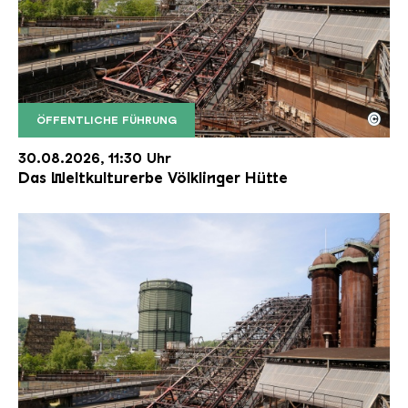
©
ÖFFENTLICHE FÜHRUNG
Der Erzschrägaufzug der Völklinger Hütte mit de
Copyright: Weltkulturerbe Völklinger Hütte | Karl 
30.08.2026, 11:30 Uhr
Das Weltkulturerbe Völklinger Hütte