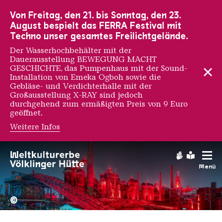
Zur Hauptnavigation
Zur Suche
Zum Inhalt
Zur Fußnavigation
Von Freitag, den 21. bis Sonntag, den 23.
August bespielt das FERRA Festival mit
Techno unser gesamtes Freilichtgelände.
Der Wasserhochbehälter mit der
Dauerausstellung BEWEGUNG MACHT
GESCHICHTE, das Pumpenhaus mit der Sound-
Installation von Emeka Ogboh sowie die
Gebläse- und Verdichterhalle mit der
Großausstellung X-RAY sind jedoch
durchgehend zum ermäßigten Preis von 9 Euro
geöffnet.
Weitere Infos
Gebärdens
Leichte
Menü
Hochofengruppe in Rot
Copyright: Weltkulturerbe 
©