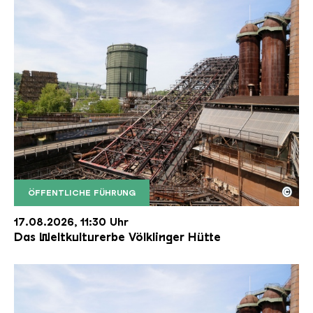
©
ÖFFENTLICHE FÜHRUNG
Der Erzschrägaufzug der Völklinger Hütte mit de
Copyright: Weltkulturerbe Völklinger Hütte | Karl 
17.08.2026, 11:30 Uhr
Das Weltkulturerbe Völklinger Hütte