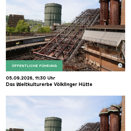
©
ÖFFENTLICHE FÜHRUNG
Der Erzschrägaufzug der Völklinger Hütte mit de
Copyright: Weltkulturerbe Völklinger Hütte | Karl 
05.09.2026, 11:30 Uhr
Das Weltkulturerbe Völklinger Hütte