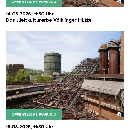
©
ÖFFENTLICHE FÜHRUNG
Der Erzschrägaufzug der Völklinger Hütte mit de
Copyright: Weltkulturerbe Völklinger Hütte | Karl 
14.08.2026, 11:30 Uhr
Das Weltkulturerbe Völklinger Hütte
©
ÖFFENTLICHE FÜHRUNG
Der Erzschrägaufzug der Völklinger Hütte mit de
Copyright: Weltkulturerbe Völklinger Hütte | Karl 
15.08.2026, 11:30 Uhr