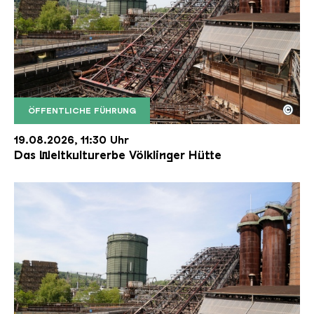
©
ÖFFENTLICHE FÜHRUNG
Der Erzschrägaufzug der Völklinger Hütte mit de
Copyright: Weltkulturerbe Völklinger Hütte | Karl 
19.08.2026, 11:30 Uhr
Das Weltkulturerbe Völklinger Hütte