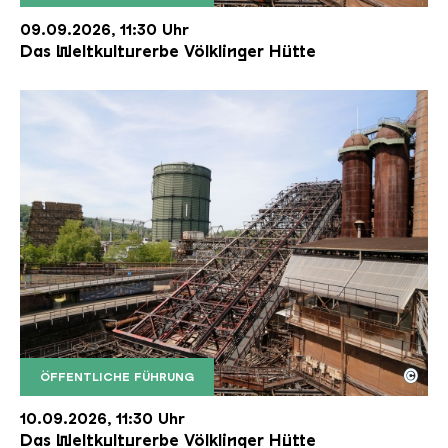
Der Erzschrägaufzug der Völklinger Hütte mit de
Copyright: Weltkulturerbe Völklinger Hütte | Karl 
09.09.2026, 11:30 Uhr
Das Weltkulturerbe Völklinger Hütte
©
ÖFFENTLICHE FÜHRUNG
Der Erzschrägaufzug der Völklinger Hütte mit de
Copyright: Weltkulturerbe Völklinger Hütte | Karl 
10.09.2026, 11:30 Uhr
Das Weltkulturerbe Völklinger Hütte