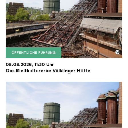
©
ÖFFENTLICHE FÜHRUNG
Der Erzschrägaufzug der Völklinger Hütte mit de
Copyright: Weltkulturerbe Völklinger Hütte | Karl 
08.08.2026, 11:30 Uhr
Das Weltkulturerbe Völklinger Hütte