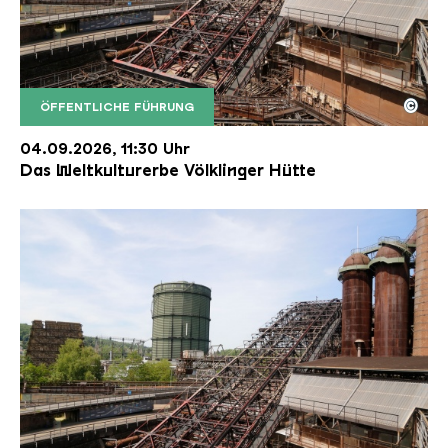
©
ÖFFENTLICHE FÜHRUNG
Der Erzschrägaufzug der Völklinger Hütte mit de
Copyright: Weltkulturerbe Völklinger Hütte | Karl 
04.09.2026, 11:30 Uhr
Das Weltkulturerbe Völklinger Hütte