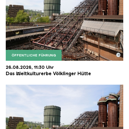
©
ÖFFENTLICHE FÜHRUNG
Der Erzschrägaufzug der Völklinger Hütte mit de
Copyright: Weltkulturerbe Völklinger Hütte | Karl 
26.08.2026, 11:30 Uhr
Das Weltkulturerbe Völklinger Hütte