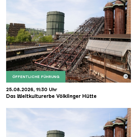
©
ÖFFENTLICHE FÜHRUNG
Der Erzschrägaufzug der Völklinger Hütte mit de
Copyright: Weltkulturerbe Völklinger Hütte | Karl 
25.08.2026, 11:30 Uhr
Das Weltkulturerbe Völklinger Hütte