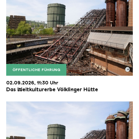
©
ÖFFENTLICHE FÜHRUNG
Der Erzschrägaufzug der Völklinger Hütte mit de
Copyright: Weltkulturerbe Völklinger Hütte | Karl 
02.09.2026, 11:30 Uhr
Das Weltkulturerbe Völklinger Hütte