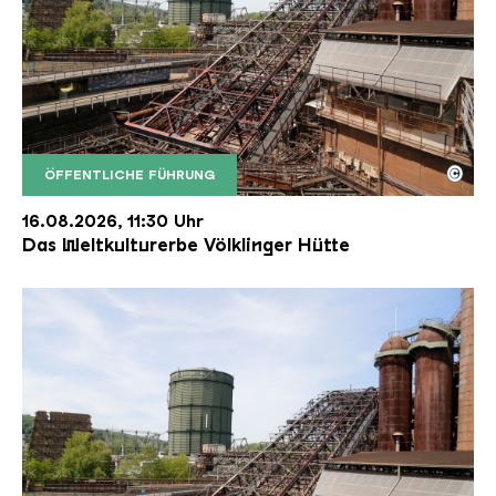
©
ÖFFENTLICHE FÜHRUNG
Der Erzschrägaufzug der Völklinger Hütte mit de
Copyright: Weltkulturerbe Völklinger Hütte | Karl 
16.08.2026, 11:30 Uhr
Das Weltkulturerbe Völklinger Hütte