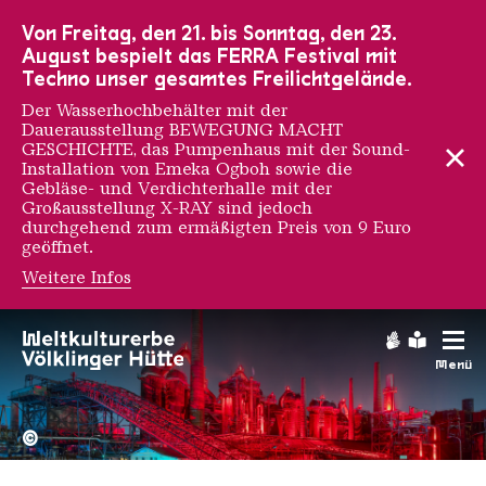
Zur Hauptnavigation
Zur Suche
Zum Inhalt
Zur Fußnavigation
Von Freitag, den 21. bis Sonntag, den 23.
August bespielt das FERRA Festival mit
Techno unser gesamtes Freilichtgelände.
Der Wasserhochbehälter mit der
Dauerausstellung BEWEGUNG MACHT
GESCHICHTE, das Pumpenhaus mit der Sound-
Installation von Emeka Ogboh sowie die
Gebläse- und Verdichterhalle mit der
Großausstellung X-RAY sind jedoch
durchgehend zum ermäßigten Preis von 9 Euro
geöffnet.
Weitere Infos
Gebärdens
Leichte
Menü
Hochofengruppe in Rot
Copyright: Weltkulturerbe 
©