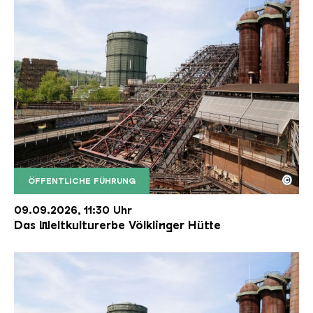
©
ÖFFENTLICHE FÜHRUNG
Der Erzschrägaufzug der Völklinger Hütte mit de
Copyright: Weltkulturerbe Völklinger Hütte | Karl 
09.09.2026, 11:30 Uhr
Das Weltkulturerbe Völklinger Hütte