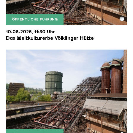
©
ÖFFENTLICHE FÜHRUNG
Der Erzschrägaufzug der Völklinger Hütte mit de
Copyright: Weltkulturerbe Völklinger Hütte | Karl 
10.08.2026, 11:30 Uhr
Das Weltkulturerbe Völklinger Hütte