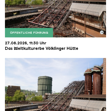
©
ÖFFENTLICHE FÜHRUNG
Der Erzschrägaufzug der Völklinger Hütte mit de
Copyright: Weltkulturerbe Völklinger Hütte | Karl 
27.08.2026, 11:30 Uhr
Das Weltkulturerbe Völklinger Hütte