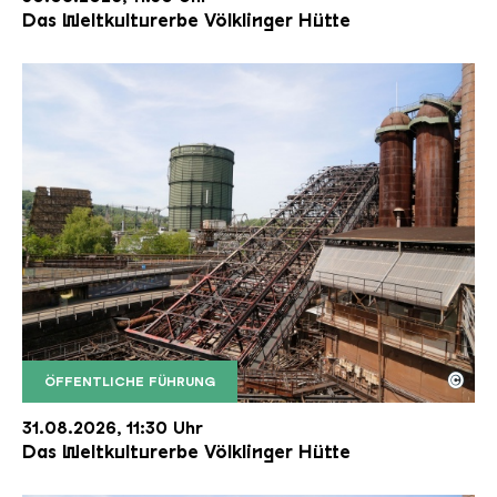
Das Weltkulturerbe Völklinger Hütte
©
ÖFFENTLICHE FÜHRUNG
Der Erzschrägaufzug der Völklinger Hütte mit de
Copyright: Weltkulturerbe Völklinger Hütte | Karl 
31.08.2026, 11:30 Uhr
Das Weltkulturerbe Völklinger Hütte