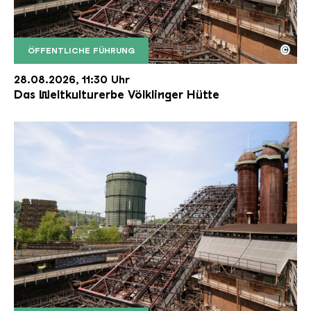
©
ÖFFENTLICHE FÜHRUNG
Der Erzschrägaufzug der Völklinger Hütte mit de
Copyright: Weltkulturerbe Völklinger Hütte | Karl 
28.08.2026, 11:30 Uhr
Das Weltkulturerbe Völklinger Hütte