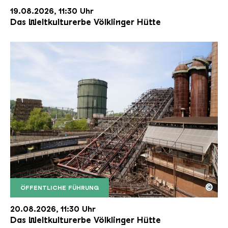
19.08.2026, 11:30 Uhr
Das Weltkulturerbe Völklinger Hütte
©
ÖFFENTLICHE FÜHRUNG
Der Erzschrägaufzug der Völklinger Hütte mit de
Copyright: Weltkulturerbe Völklinger Hütte | Karl 
20.08.2026, 11:30 Uhr
Das Weltkulturerbe Völklinger Hütte