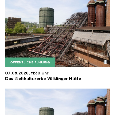
©
ÖFFENTLICHE FÜHRUNG
Der Erzschrägaufzug der Völklinger Hütte mit de
Copyright: Weltkulturerbe Völklinger Hütte | Karl 
07.08.2026, 11:30 Uhr
Das Weltkulturerbe Völklinger Hütte