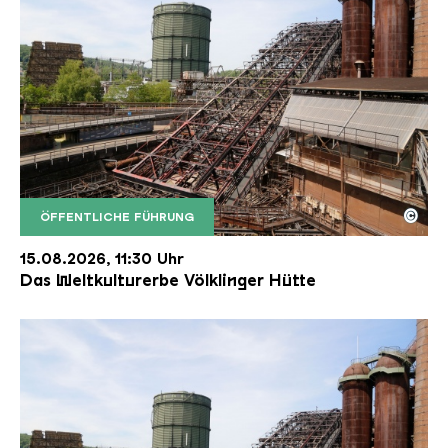
©
ÖFFENTLICHE FÜHRUNG
Der Erzschrägaufzug der Völklinger Hütte mit de
Copyright: Weltkulturerbe Völklinger Hütte | Karl 
15.08.2026, 11:30 Uhr
Das Weltkulturerbe Völklinger Hütte