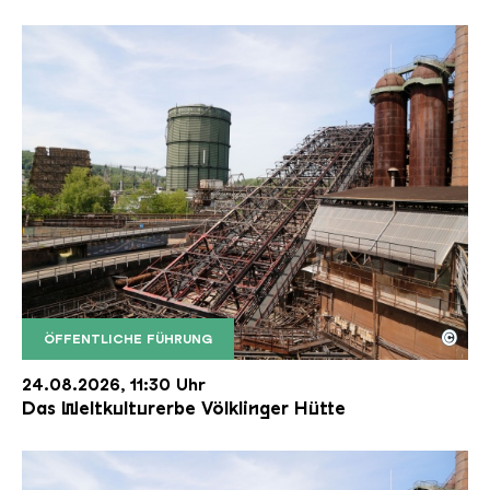
©
ÖFFENTLICHE FÜHRUNG
Der Erzschrägaufzug der Völklinger Hütte mit de
Copyright: Weltkulturerbe Völklinger Hütte | Karl 
24.08.2026, 11:30 Uhr
Das Weltkulturerbe Völklinger Hütte