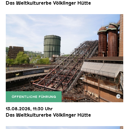
Das Weltkulturerbe Völklinger Hütte
©
ÖFFENTLICHE FÜHRUNG
Der Erzschrägaufzug der Völklinger Hütte mit de
Copyright: Weltkulturerbe Völklinger Hütte | Karl 
13.08.2026, 11:30 Uhr
Das Weltkulturerbe Völklinger Hütte