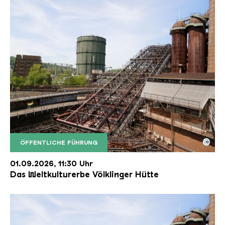
©
ÖFFENTLICHE FÜHRUNG
Der Erzschrägaufzug der Völklinger Hütte mit de
Copyright: Weltkulturerbe Völklinger Hütte | Karl 
01.09.2026, 11:30 Uhr
Das Weltkulturerbe Völklinger Hütte