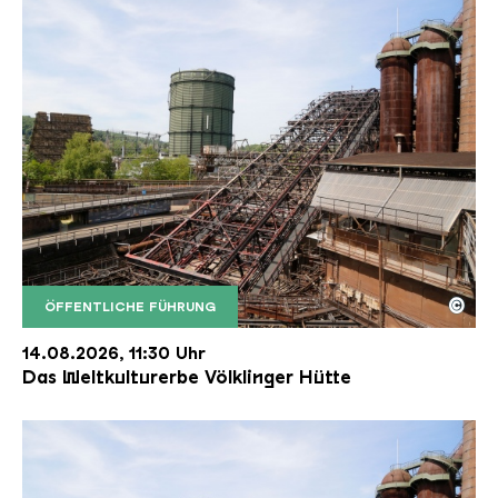
©
ÖFFENTLICHE FÜHRUNG
Der Erzschrägaufzug der Völklinger Hütte mit de
Copyright: Weltkulturerbe Völklinger Hütte | Karl 
14.08.2026, 11:30 Uhr
Das Weltkulturerbe Völklinger Hütte