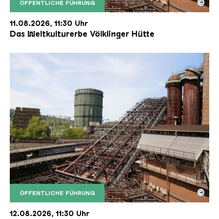
©
ÖFFENTLICHE FÜHRUNG
Der Erzschrägaufzug der Völklinger Hütte mit de
Copyright: Weltkulturerbe Völklinger Hütte | Karl 
11.08.2026, 11:30 Uhr
Das Weltkulturerbe Völklinger Hütte
©
ÖFFENTLICHE FÜHRUNG
Der Erzschrägaufzug der Völklinger Hütte mit de
Copyright: Weltkulturerbe Völklinger Hütte | Karl 
12.08.2026, 11:30 Uhr