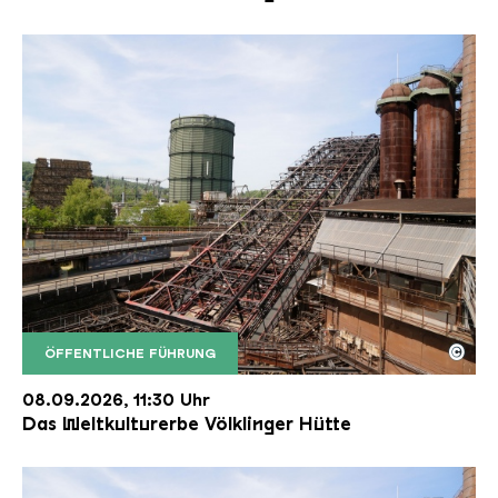
©
ÖFFENTLICHE FÜHRUNG
Der Erzschrägaufzug der Völklinger Hütte mit de
Copyright: Weltkulturerbe Völklinger Hütte | Karl 
08.09.2026, 11:30 Uhr
Das Weltkulturerbe Völklinger Hütte