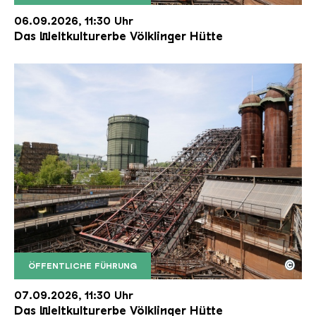
Der Erzschrägaufzug der Völklinger Hütte mit de
Copyright: Weltkulturerbe Völklinger Hütte | Karl 
06.09.2026, 11:30 Uhr
Das Weltkulturerbe Völklinger Hütte
©
ÖFFENTLICHE FÜHRUNG
Der Erzschrägaufzug der Völklinger Hütte mit de
Copyright: Weltkulturerbe Völklinger Hütte | Karl 
07.09.2026, 11:30 Uhr
Das Weltkulturerbe Völklinger Hütte