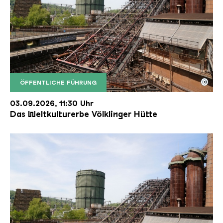
©
ÖFFENTLICHE FÜHRUNG
Der Erzschrägaufzug der Völklinger Hütte mit de
Copyright: Weltkulturerbe Völklinger Hütte | Karl 
03.09.2026, 11:30 Uhr
Das Weltkulturerbe Völklinger Hütte