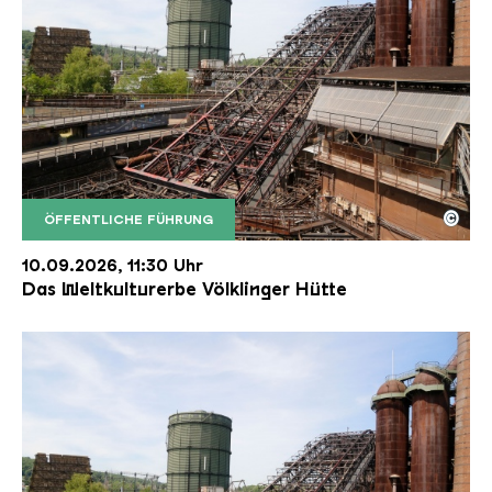
©
ÖFFENTLICHE FÜHRUNG
Der Erzschrägaufzug der Völklinger Hütte mit de
Copyright: Weltkulturerbe Völklinger Hütte | Karl 
10.09.2026, 11:30 Uhr
Das Weltkulturerbe Völklinger Hütte