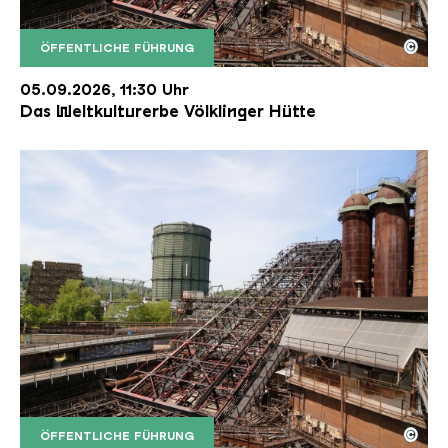
©
ÖFFENTLICHE FÜHRUNG
Der Erzschrägaufzug der Völklinger Hütte mit de
Copyright: Weltkulturerbe Völklinger Hütte | Karl 
05.09.2026, 11:30 Uhr
Das Weltkulturerbe Völklinger Hütte
©
ÖFFENTLICHE FÜHRUNG