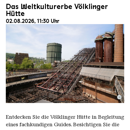
Das Weltkulturerbe Völklinger
Hütte
02.08.2026, 11:30 Uhr
©
Der Erzschrägaufzug der Völklinger Hütte mit de
Copyright: Weltkulturerbe Völklinger Hütte | Karl 
Entdecken Sie die Völklinger Hütte in Begleitung
eines fachkundigen Guides. Besichtigen Sie die