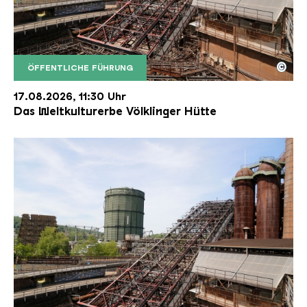
©
ÖFFENTLICHE FÜHRUNG
Der Erzschrägaufzug der Völklinger Hütte mit de
Copyright: Weltkulturerbe Völklinger Hütte | Karl 
17.08.2026, 11:30 Uhr
Das Weltkulturerbe Völklinger Hütte