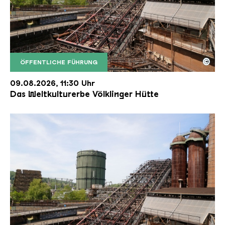
©
ÖFFENTLICHE FÜHRUNG
Der Erzschrägaufzug der Völklinger Hütte mit de
Copyright: Weltkulturerbe Völklinger Hütte | Karl 
09.08.2026, 11:30 Uhr
Das Weltkulturerbe Völklinger Hütte