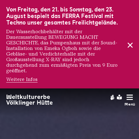
Zur Hauptnavigation
Zur Suche
Zum Inhalt
Zur Fußnavigation
Von Freitag, den 21. bis Sonntag, den 23.
August bespielt das FERRA Festival mit
Techno unser gesamtes Freilichtgelände.
Der Wasserhochbehälter mit der
Dauerausstellung BEWEGUNG MACHT
GESCHICHTE, das Pumpenhaus mit der Sound-
Installation von Emeka Ogboh sowie die
Gebläse- und Verdichterhalle mit der
Großausstellung X-RAY sind jedoch
durchgehend zum ermäßigten Preis von 9 Euro
geöffnet.
Weitere Infos
Team
Gebärdens
Leichte
Menü