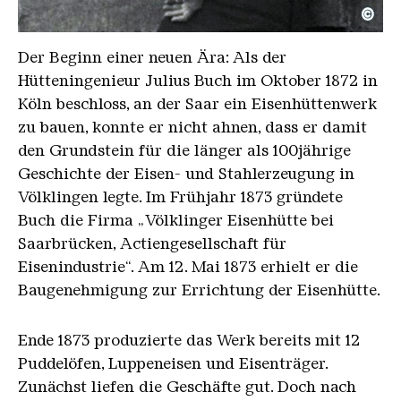
©
Julius Buch (ca.19XX)
Copyright: Weltkulturerbe Völklinger Hütte | Famil
Der Beginn einer neuen Ära: Als der
Hütteningenieur Julius Buch im Oktober 1872 in
Köln beschloss, an der Saar ein Eisenhüttenwerk
zu bauen, konnte er nicht ahnen, dass er damit
den Grundstein für die länger als 100jährige
Geschichte der Eisen- und Stahlerzeugung in
Völklingen legte. Im Frühjahr 1873 gründete
Buch die Firma „Völklinger Eisenhütte bei
Saarbrücken, Actiengesellschaft für
Eisenindustrie“. Am 12. Mai 1873 erhielt er die
Baugenehmigung zur Errichtung der Eisenhütte.
Ende 1873 produzierte das Werk bereits mit 12
Puddelöfen, Luppeneisen und Eisenträger.
Zunächst liefen die Geschäfte gut. Doch nach