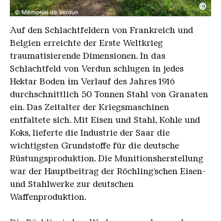
©
Der Unterstand mit den 4 Kaminen
Copyright: © Mémorial de Verdun
Auf den Schlachtfeldern von Frankreich und
Belgien erreichte der Erste Weltkrieg
traumatisierende Dimensionen. In das
Schlachtfeld von Verdun schlugen in jedes
Hektar Boden im Verlauf des Jahres 1916
durchschnittlich 50 Tonnen Stahl von Granaten
ein. Das Zeitalter der Kriegsmaschinen
entfaltete sich. Mit Eisen und Stahl, Kohle und
Koks, lieferte die Industrie der Saar die
wichtigsten Grundstoffe für die deutsche
Rüstungsproduktion. Die Munitionsherstellung
war der Hauptbeitrag der Röchling’schen Eisen-
und Stahlwerke zur deutschen
Waffenproduktion.