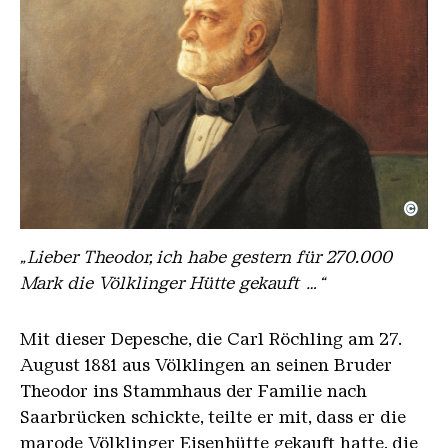
©
Carl, Röchling, Gemälde von Ludwig Würgele
Copyright: Familie Röchling
„Lieber Theodor, ich habe gestern für 270.000
Mark die Völklinger Hütte gekauft …“
Mit dieser Depesche, die Carl Röchling am 27.
August 1881 aus Völklingen an seinen Bruder
Theodor ins Stammhaus der Familie nach
Saarbrücken schickte, teilte er mit, dass er die
marode Völklinger Eisenhütte gekauft hatte, die