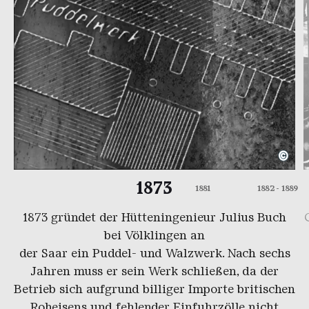
©
Planausschnitt des Puddelwerks
Copyright: Weltkulturerbe Völlkliner Hütte | Archi
D
C
1873
1881
1882 - 1889
1873 gründet der Hütteningenieur Julius Buch
bei Völklingen an
der
Saar
ein
Puddel-
und
Walzwerk
. Nach sechs
Jahren muss er sein Werk schließen, da der
Betrieb sich aufgrund billiger Importe britischen
Roheisens und fehlender Einfuhrzölle nicht