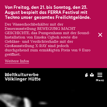
Zur Hauptnavigation
Zur Suche
Zum Inhalt
Zur Fußnavigation
Von Freitag, den 21. bis Sonntag, den 23.
August bespielt das FERRA Festival mit
Techno unser gesamtes Freilichtgelände.
Der Wasserhochbehälter mit der
Dauerausstellung BEWEGUNG MACHT
GESCHICHTE, das Pumpenhaus mit der Sound-
Installation von Emeka Ogboh sowie die
Gebläse- und Verdichterhalle mit der
Großausstellung X-RAY sind jedoch
durchgehend zum ermäßigten Preis von 9 Euro
geöffnet.
Weitere Infos
Chronologie
Gebärdens
Leichte
Menü