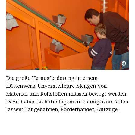
©
Ferrodrom Transportsysteme
Copyright: Weltkulturerbe Völklinger Hütte | Wolf
Die große Herausforderung in einem
Hüttenwerk: Unvorstellbare Mengen von
Material und Rohstoffen müssen bewegt werden.
Dazu haben sich die Ingenieure einiges einfallen
lassen: Hängebahnen, Förderbänder, Aufzüge.
Aber wie funktioniert das alles? Mit dem
Transportkreislauf in Ferrodrom
lässt sich das
Rätsel spielerisch lösen: Tüchtig Anpacken ist