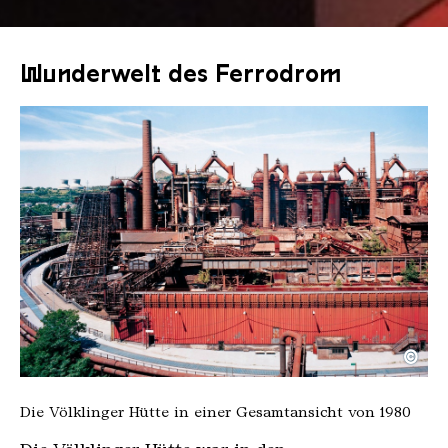
Wunderwelt des Ferrodrom
©
Die Völklinger Hütte in einer Gesamtansicht von 1
Copyright: Weltkulturerbe Völklinger Hütte | Fran
Die Völklinger Hütte in einer Gesamtansicht von 1980