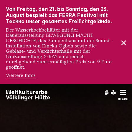
Zur Hauptnavigation
Zur Suche
Zum Inhalt
Zur Fußnavigation
Von Freitag, den 21. bis Sonntag, den 23.
August bespielt das FERRA Festival mit
Techno unser gesamtes Freilichtgelände.
Der Wasserhochbehälter mit der
Dauerausstellung BEWEGUNG MACHT
GESCHICHTE, das Pumpenhaus mit der Sound-
Installation von Emeka Ogboh sowie die
Gebläse- und Verdichterhalle mit der
Großausstellung X-RAY sind jedoch
durchgehend zum ermäßigten Preis von 9 Euro
geöffnet.
Weitere Infos
Ferrodrom
Gebärdens
Leichte
Menü