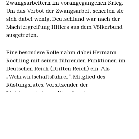
Zwangsarbeitern im vorangegangenen Krieg.
Um das Verbot der Zwangsarbeit scherten sie
sich dabei wenig. Deutschland war nach der
Machtergreifung Hitlers aus dem Völkerbund
ausgetreten.
Eine besondere Rolle nahm dabei Hermann
Röchling mit seinen führenden Funktionen im
Deutschen Reich (Dritten Reich) ein. Als
„Wehrwirtschaftsführer“, Mitglied des
Rüstungsrates, Vorsitzender der
"Reichsvereinigung Eisen" und
Reichsbeauftragter für Eisen und Stahl in den
besetzten Gebieten, war er an der Rekrutierung
und Verschleppung von Zwangsarbeitern aus
den besetzten Ländern Europas in die Eisen- und
Stahlwerke des gesamten Deutschen Reichs