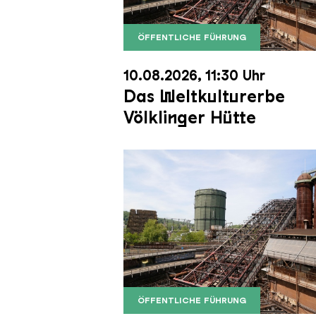
ÖFFENTLICHE FÜHRUNG
Der Erzschrägaufzug der Völkli
Copyright: Weltkulturerbe Völkli
10.08.2026, 11:30 Uhr
Das Weltkulturerbe
Völklinger Hütte
ÖFFENTLICHE FÜHRUNG
Der Erzschrägaufzug der Völkli
Copyright: Weltkulturerbe Völkli