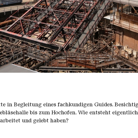
nger Hütte mit dem Gasometer im Hintergrund
nger Hütte | Karl Heinrich Veith
̈tte in Begleitung eines fachkundigen Guides. Besicht
bläsehalle bis zum Hochofen. Wie entsteht eigentlic
earbeitet und gelebt haben?