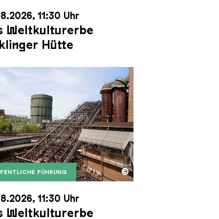
8.2026, 11:30 Uhr
 Weltkulturerbe
klinger Hütte
©
FENTLICHE FÜHRUNG
it dem Gasometer im Hintergrund
Karl Heinrich Veith
Erzschrägaufzug der Völklinger Hütte mit dem Gasom
right: Weltkulturerbe Völklinger Hütte | Karl Heinric
8.2026, 11:30 Uhr
 Weltkulturerbe