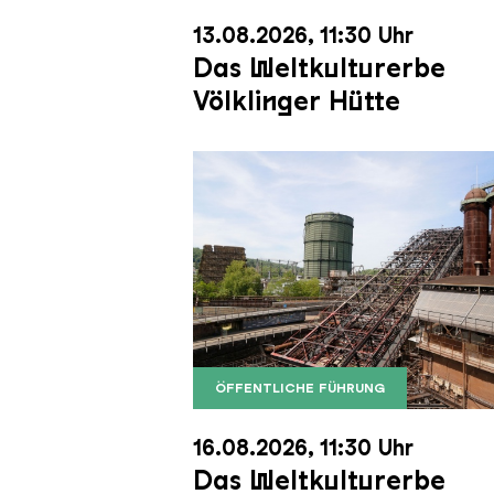
13.08.2026, 11:30 Uhr
Das Weltkulturerbe
Völklinger Hütte
ÖFFENTLICHE FÜHRUNG
Der Erzschrägaufzug der Völkli
Copyright: Weltkulturerbe Völkli
16.08.2026, 11:30 Uhr
Das Weltkulturerbe