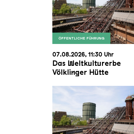
ÖFFENTLICHE FÜHRUNG
Der Erzschrägaufzug der Völkli
Copyright: Weltkulturerbe Völkli
07.08.2026, 11:30 Uhr
Das Weltkulturerbe
Völklinger Hütte