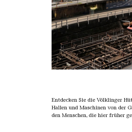
Der Erzschrägaufzug der Völkli
Copyright: Weltkulturerbe Völkli
Entdecken Sie die Völklinger Hu
Hallen und Maschinen von der Ge
den Menschen, die hier früher g