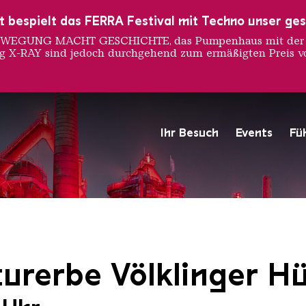
ust bespielt das FERRA Festival mit Techno unser ge
 BEWEGUNG MACHT GESCHICHTE, das Pumpenhaus mit der S
ng X-RAY sind jedoch durchgehend zum ermäßigten Preis vo
Ihr Besuch
Events
Fü
Hochofengruppe in Rot
Copyright: Weltkulturerbe 
urerbe Völklinger Hü