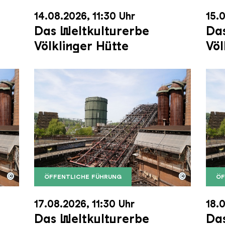
14.08.2026, 11:30 Uhr
15.0
Das Weltkulturerbe
Das
Völklinger Hütte
Völ
©
©
ÖFFENTLICHE FÜHRUNG
ÖF
nger Hütte mit dem Gasometer im Hintergrund
nger Hütte | Karl Heinrich Veith
Der Erzschrägaufzug der Völklinger Hütte m
Copyright: Weltkulturerbe Völklinger Hütte | 
Der 
Copy
17.08.2026, 11:30 Uhr
18.0
Das Weltkulturerbe
Das