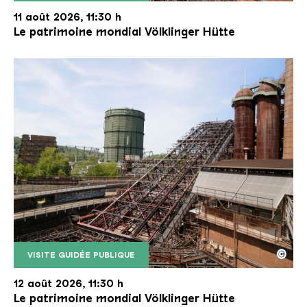
Le monte-charge incliné de la Völklinger Hütte avec
Copyright: Weltkulturerbe Völklinger Hütte | Karl 
11 août 2026, 11:30 h
Le patrimoine mondial Völklinger Hütte
©
VISITE GUIDÉE PUBLIQUE
Le monte-charge incliné de la Völklinger Hütte avec
Copyright: Weltkulturerbe Völklinger Hütte | Karl 
12 août 2026, 11:30 h
Le patrimoine mondial Völklinger Hütte