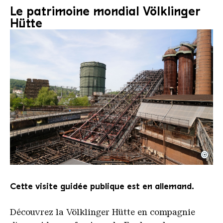
Le patrimoine mondial Völklinger
Hütte
©
Le monte-charge incliné de la Völklinger Hütte avec
Copyright: Weltkulturerbe Völklinger Hütte | Karl 
Cette visite guidée publique est en allemand.
Découvrez la Völklinger Hütte en compagnie