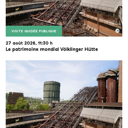
©
VISITE GUIDÉE PUBLIQUE
Le monte-charge incliné de la Völklinger Hütte avec
Copyright: Weltkulturerbe Völklinger Hütte | Karl 
27 août 2026, 11:30 h
Le patrimoine mondial Völklinger Hütte