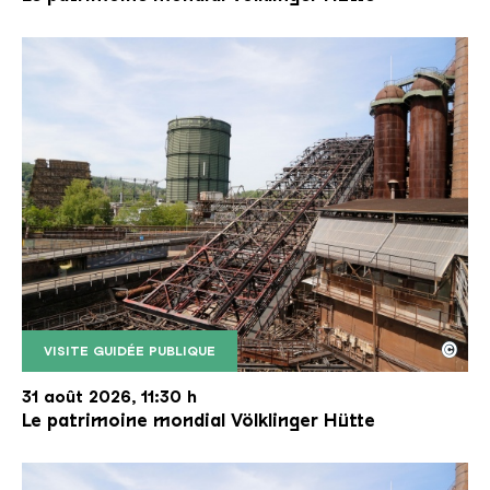
©
VISITE GUIDÉE PUBLIQUE
Le monte-charge incliné de la Völklinger Hütte avec
Copyright: Weltkulturerbe Völklinger Hütte | Karl 
31 août 2026, 11:30 h
Le patrimoine mondial Völklinger Hütte