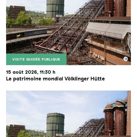
©
VISITE GUIDÉE PUBLIQUE
Le monte-charge incliné de la Völklinger Hütte avec
Copyright: Weltkulturerbe Völklinger Hütte | Karl 
15 août 2026, 11:30 h
Le patrimoine mondial Völklinger Hütte