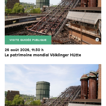
©
VISITE GUIDÉE PUBLIQUE
Le monte-charge incliné de la Völklinger Hütte avec
Copyright: Weltkulturerbe Völklinger Hütte | Karl 
26 août 2026, 11:30 h
Le patrimoine mondial Völklinger Hütte