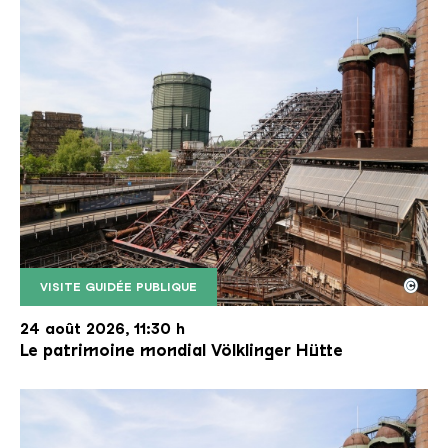
©
VISITE GUIDÉE PUBLIQUE
Le monte-charge incliné de la Völklinger Hütte avec
Copyright: Weltkulturerbe Völklinger Hütte | Karl 
24 août 2026, 11:30 h
Le patrimoine mondial Völklinger Hütte