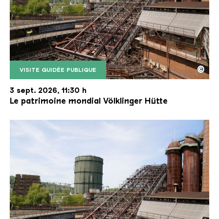
©
VISITE GUIDÉE PUBLIQUE
Le monte-charge incliné de la Völklinger Hütte avec
Copyright: Weltkulturerbe Völklinger Hütte | Karl 
3 sept. 2026, 11:30 h
Le patrimoine mondial Völklinger Hütte