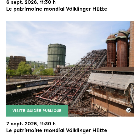
6 sept. 2026, 11:30 h
Le patrimoine mondial Völklinger Hütte
©
VISITE GUIDÉE PUBLIQUE
Le monte-charge incliné de la Völklinger Hütte avec
Copyright: Weltkulturerbe Völklinger Hütte | Karl 
7 sept. 2026, 11:30 h
Le patrimoine mondial Völklinger Hütte