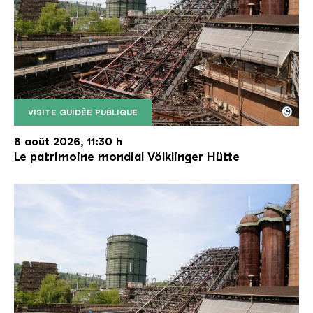
©
VISITE GUIDÉE PUBLIQUE
Le monte-charge incliné de la Völklinger Hütte avec
Copyright: Weltkulturerbe Völklinger Hütte | Karl 
8 août 2026, 11:30 h
Le patrimoine mondial Völklinger Hütte