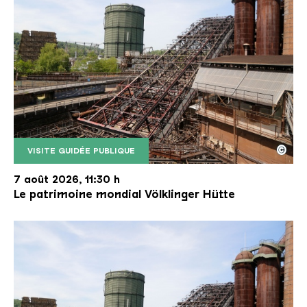
©
VISITE GUIDÉE PUBLIQUE
Le monte-charge incliné de la Völklinger Hütte avec
Copyright: Weltkulturerbe Völklinger Hütte | Karl 
7 août 2026, 11:30 h
Le patrimoine mondial Völklinger Hütte