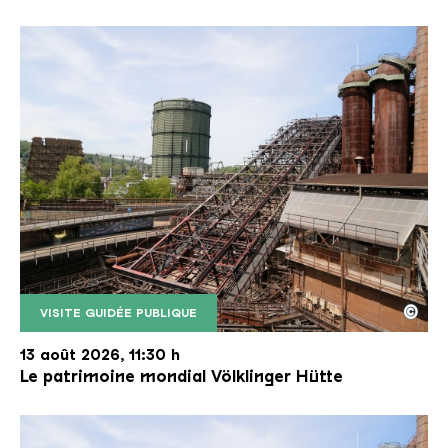
©
VISITE GUIDÉE PUBLIQUE
Le monte-charge incliné de la Völklinger Hütte avec
Copyright: Weltkulturerbe Völklinger Hütte | Karl 
13 août 2026, 11:30 h
Le patrimoine mondial Völklinger Hütte