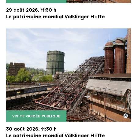
Le monte-charge incliné de la Völklinger Hütte avec
Copyright: Weltkulturerbe Völklinger Hütte | Karl 
29 août 2026, 11:30 h
Le patrimoine mondial Völklinger Hütte
©
VISITE GUIDÉE PUBLIQUE
Le monte-charge incliné de la Völklinger Hütte avec
Copyright: Weltkulturerbe Völklinger Hütte | Karl 
30 août 2026, 11:30 h
Le patrimoine mondial Völklinger Hütte