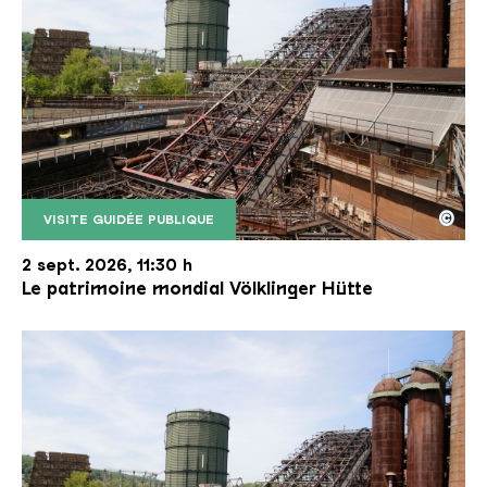
©
VISITE GUIDÉE PUBLIQUE
Le monte-charge incliné de la Völklinger Hütte avec
Copyright: Weltkulturerbe Völklinger Hütte | Karl 
2 sept. 2026, 11:30 h
Le patrimoine mondial Völklinger Hütte