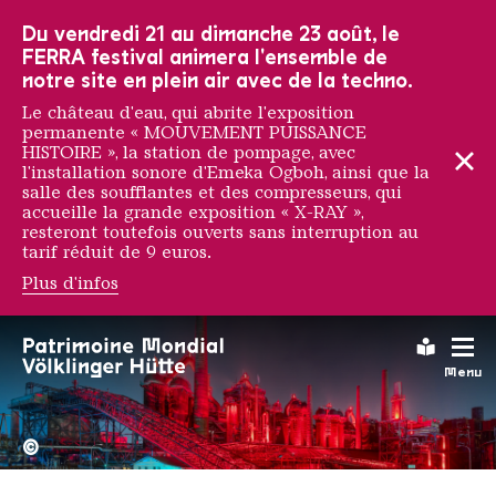
Vers la navigation principale
Vers la recherche
Aller au contenu
Vers la navigation en bas de page
Du vendredi 21 au dimanche 23 août, le
FERRA festival animera l'ensemble de
notre site en plein air avec de la techno.
Le château d'eau, qui abrite l'exposition
permanente « MOUVEMENT PUISSANCE
HISTOIRE », la station de pompage, avec
l'installation sonore d'Emeka Ogboh, ainsi que la
salle des soufflantes et des compresseurs, qui
accueille la grande exposition « X-RAY »,
resteront toutefois ouverts sans interruption au
tarif réduit de 9 euros.
Plus d'infos
Leichte
Menu
La Völklinger Hütte plongé
Copyright: Weltkulturerbe 
©