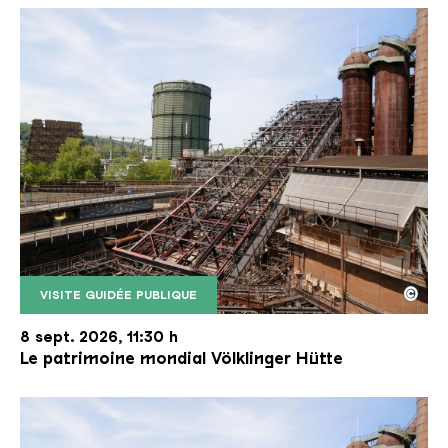
©
VISITE GUIDÉE PUBLIQUE
Le monte-charge incliné de la Völklinger Hütte avec
Copyright: Weltkulturerbe Völklinger Hütte | Karl 
8 sept. 2026, 11:30 h
Le patrimoine mondial Völklinger Hütte