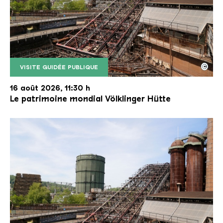
©
VISITE GUIDÉE PUBLIQUE
Le monte-charge incliné de la Völklinger Hütte avec
Copyright: Weltkulturerbe Völklinger Hütte | Karl 
16 août 2026, 11:30 h
Le patrimoine mondial Völklinger Hütte