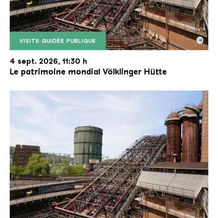
©
VISITE GUIDÉE PUBLIQUE
Le monte-charge incliné de la Völklinger Hütte avec
Copyright: Weltkulturerbe Völklinger Hütte | Karl 
4 sept. 2026, 11:30 h
Le patrimoine mondial Völklinger Hütte