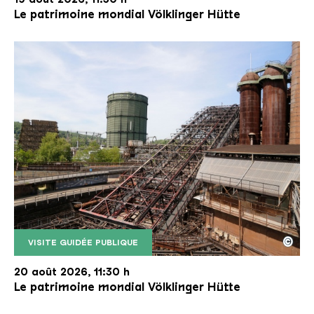
Le patrimoine mondial Völklinger Hütte
©
VISITE GUIDÉE PUBLIQUE
Le monte-charge incliné de la Völklinger Hütte avec
Copyright: Weltkulturerbe Völklinger Hütte | Karl 
20 août 2026, 11:30 h
Le patrimoine mondial Völklinger Hütte