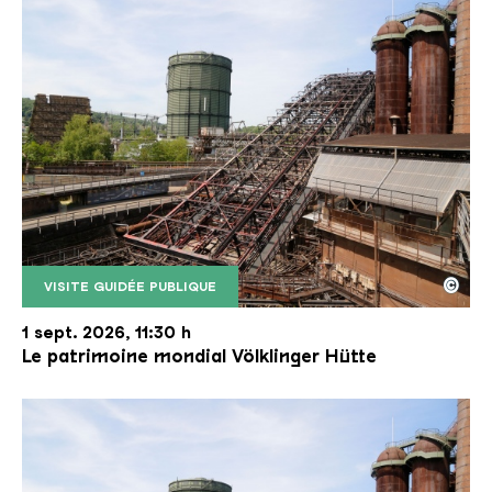
©
VISITE GUIDÉE PUBLIQUE
Le monte-charge incliné de la Völklinger Hütte avec
Copyright: Weltkulturerbe Völklinger Hütte | Karl 
1 sept. 2026, 11:30 h
Le patrimoine mondial Völklinger Hütte