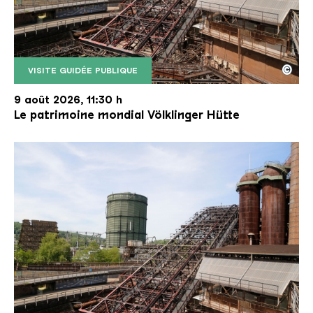
©
VISITE GUIDÉE PUBLIQUE
Le monte-charge incliné de la Völklinger Hütte avec
Copyright: Weltkulturerbe Völklinger Hütte | Karl 
9 août 2026, 11:30 h
Le patrimoine mondial Völklinger Hütte