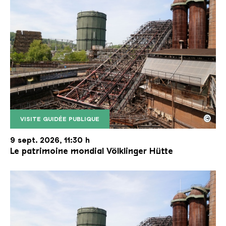
©
VISITE GUIDÉE PUBLIQUE
Le monte-charge incliné de la Völklinger Hütte avec
Copyright: Weltkulturerbe Völklinger Hütte | Karl 
9 sept. 2026, 11:30 h
Le patrimoine mondial Völklinger Hütte