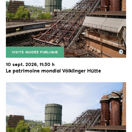
©
VISITE GUIDÉE PUBLIQUE
Le monte-charge incliné de la Völklinger Hütte avec
Copyright: Weltkulturerbe Völklinger Hütte | Karl 
10 sept. 2026, 11:30 h
Le patrimoine mondial Völklinger Hütte