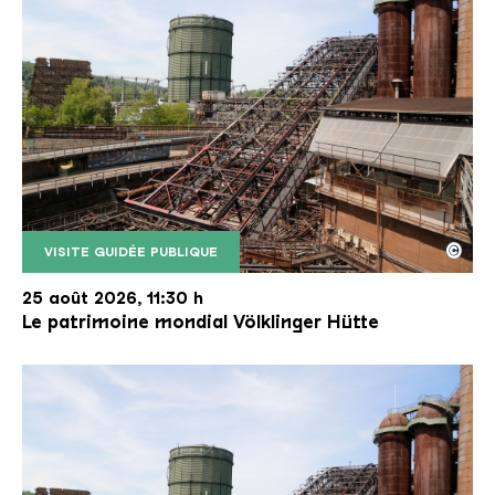
©
VISITE GUIDÉE PUBLIQUE
Le monte-charge incliné de la Völklinger Hütte avec
Copyright: Weltkulturerbe Völklinger Hütte | Karl 
25 août 2026, 11:30 h
Le patrimoine mondial Völklinger Hütte