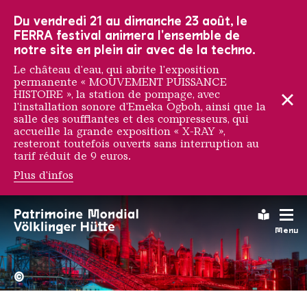
Vers la navigation principale
Vers la recherche
Aller au contenu
Vers la navigation en bas de page
Du vendredi 21 au dimanche 23 août, le
FERRA festival animera l'ensemble de
notre site en plein air avec de la techno.
Le château d'eau, qui abrite l'exposition
permanente « MOUVEMENT PUISSANCE
HISTOIRE », la station de pompage, avec
l'installation sonore d'Emeka Ogboh, ainsi que la
salle des soufflantes et des compresseurs, qui
accueille la grande exposition « X-RAY »,
resteront toutefois ouverts sans interruption au
tarif réduit de 9 euros.
Plus d'infos
Leichte
Menu
La Völklinger Hütte plongé
Copyright: Weltkulturerbe 
©