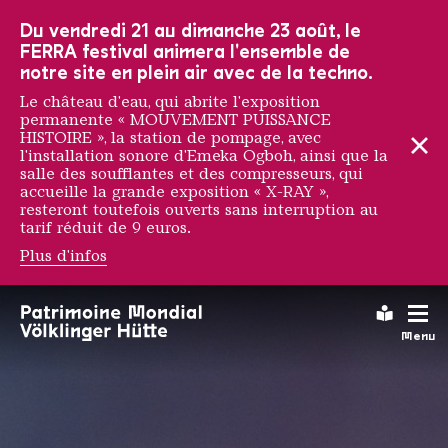
Vers la navigation principale
Vers la recherche
Aller au contenu
Vers la navigation en bas de page
Du vendredi 21 au dimanche 23 août, le
FERRA festival animera l'ensemble de
notre site en plein air avec de la techno.
Le château d'eau, qui abrite l'exposition
permanente « MOUVEMENT PUISSANCE
HISTOIRE », la station de pompage, avec
l'installation sonore d'Emeka Ogboh, ainsi que la
salle des soufflantes et des compresseurs, qui
accueille la grande exposition « X-RAY »,
resteront toutefois ouverts sans interruption au
tarif réduit de 9 euros.
Plus d'infos
Appels d'offres actuelle
Leichte
Menu