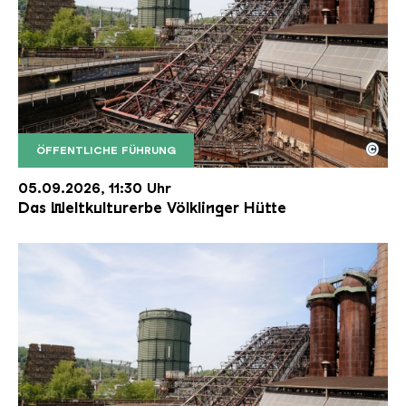
©
ÖFFENTLICHE FÜHRUNG
Der Erzschrägaufzug der Völklinger Hütte mit de
Copyright: Weltkulturerbe Völklinger Hütte | Karl 
05.09.2026, 11:30 Uhr
Das Weltkulturerbe Völklinger Hütte