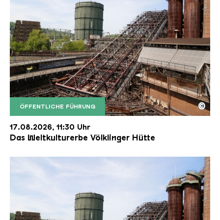
©
ÖFFENTLICHE FÜHRUNG
Der Erzschrägaufzug der Völklinger Hütte mit de
Copyright: Weltkulturerbe Völklinger Hütte | Karl 
17.08.2026, 11:30 Uhr
Das Weltkulturerbe Völklinger Hütte