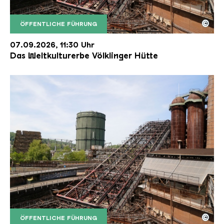
©
ÖFFENTLICHE FÜHRUNG
Der Erzschrägaufzug der Völklinger Hütte mit de
Copyright: Weltkulturerbe Völklinger Hütte | Karl 
07.09.2026, 11:30 Uhr
Das Weltkulturerbe Völklinger Hütte
©
ÖFFENTLICHE FÜHRUNG