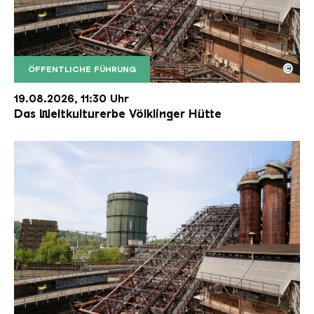
©
ÖFFENTLICHE FÜHRUNG
Der Erzschrägaufzug der Völklinger Hütte mit de
Copyright: Weltkulturerbe Völklinger Hütte | Karl 
19.08.2026, 11:30 Uhr
Das Weltkulturerbe Völklinger Hütte