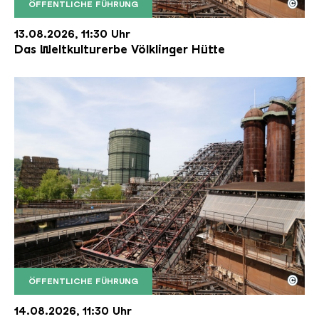
©
ÖFFENTLICHE FÜHRUNG
Der Erzschrägaufzug der Völklinger Hütte mit de
Copyright: Weltkulturerbe Völklinger Hütte | Karl 
13.08.2026, 11:30 Uhr
Das Weltkulturerbe Völklinger Hütte
©
ÖFFENTLICHE FÜHRUNG
Der Erzschrägaufzug der Völklinger Hütte mit de
Copyright: Weltkulturerbe Völklinger Hütte | Karl 
14.08.2026, 11:30 Uhr