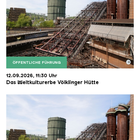
©
ÖFFENTLICHE FÜHRUNG
Der Erzschrägaufzug der Völklinger Hütte mit de
Copyright: Weltkulturerbe Völklinger Hütte | Karl 
12.09.2026, 11:30 Uhr
Das Weltkulturerbe Völklinger Hütte