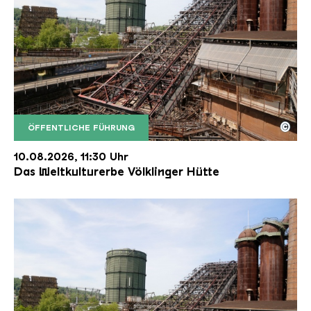
©
ÖFFENTLICHE FÜHRUNG
Der Erzschrägaufzug der Völklinger Hütte mit de
Copyright: Weltkulturerbe Völklinger Hütte | Karl 
10.08.2026, 11:30 Uhr
Das Weltkulturerbe Völklinger Hütte