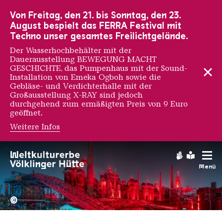
Zur Hauptnavigation
Zur Suche
Zum Inhalt
Zur Fußnavigation
Von Freitag, den 21. bis Sonntag, den 23.
August bespielt das FERRA Festival mit
Techno unser gesamtes Freilichtgelände.
Der Wasserhochbehälter mit der
Dauerausstellung BEWEGUNG MACHT
GESCHICHTE, das Pumpenhaus mit der Sound-
Installation von Emeka Ogboh sowie die
Gebläse- und Verdichterhalle mit der
Großausstellung X-RAY sind jedoch
durchgehend zum ermäßigten Preis von 9 Euro
geöffnet.
Weitere Infos
Gebärdens
Leichte
Menü
Hochofengruppe in Rot
Copyright: Weltkulturerbe 
©