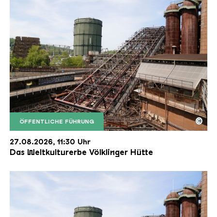
©
ÖFFENTLICHE FÜHRUNG
Der Erzschrägaufzug der Völklinger Hütte mit de
Copyright: Weltkulturerbe Völklinger Hütte | Karl 
27.08.2026, 11:30 Uhr
Das Weltkulturerbe Völklinger Hütte