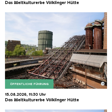
Das Weltkulturerbe Völklinger Hütte
©
ÖFFENTLICHE FÜHRUNG
Der Erzschrägaufzug der Völklinger Hütte mit de
Copyright: Weltkulturerbe Völklinger Hütte | Karl 
15.08.2026, 11:30 Uhr
Das Weltkulturerbe Völklinger Hütte