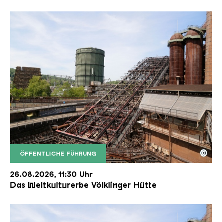
©
ÖFFENTLICHE FÜHRUNG
Der Erzschrägaufzug der Völklinger Hütte mit de
Copyright: Weltkulturerbe Völklinger Hütte | Karl 
26.08.2026, 11:30 Uhr
Das Weltkulturerbe Völklinger Hütte