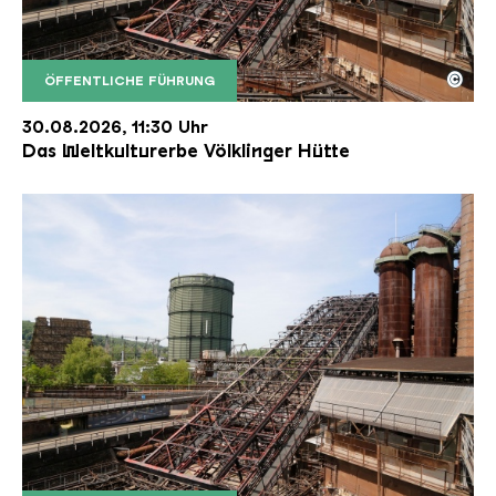
©
ÖFFENTLICHE FÜHRUNG
Der Erzschrägaufzug der Völklinger Hütte mit de
Copyright: Weltkulturerbe Völklinger Hütte | Karl 
30.08.2026, 11:30 Uhr
Das Weltkulturerbe Völklinger Hütte