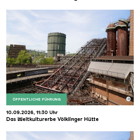
©
ÖFFENTLICHE FÜHRUNG
Der Erzschrägaufzug der Völklinger Hütte mit de
Copyright: Weltkulturerbe Völklinger Hütte | Karl 
10.09.2026, 11:30 Uhr
Das Weltkulturerbe Völklinger Hütte