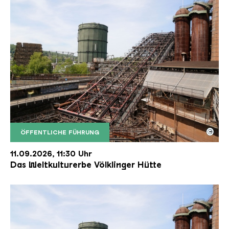
©
ÖFFENTLICHE FÜHRUNG
Der Erzschrägaufzug der Völklinger Hütte mit de
Copyright: Weltkulturerbe Völklinger Hütte | Karl 
11.09.2026, 11:30 Uhr
Das Weltkulturerbe Völklinger Hütte