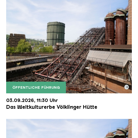
©
ÖFFENTLICHE FÜHRUNG
Der Erzschrägaufzug der Völklinger Hütte mit de
Copyright: Weltkulturerbe Völklinger Hütte | Karl 
03.09.2026, 11:30 Uhr
Das Weltkulturerbe Völklinger Hütte