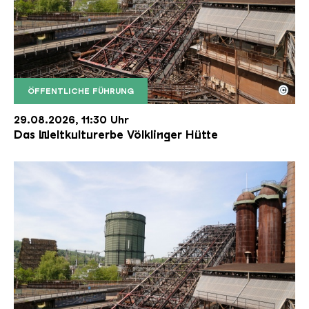
©
ÖFFENTLICHE FÜHRUNG
Der Erzschrägaufzug der Völklinger Hütte mit de
Copyright: Weltkulturerbe Völklinger Hütte | Karl 
29.08.2026, 11:30 Uhr
Das Weltkulturerbe Völklinger Hütte