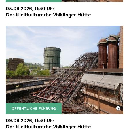
Der Erzschrägaufzug der Völklinger Hütte mit de
Copyright: Weltkulturerbe Völklinger Hütte | Karl 
08.09.2026, 11:30 Uhr
Das Weltkulturerbe Völklinger Hütte
©
ÖFFENTLICHE FÜHRUNG
Der Erzschrägaufzug der Völklinger Hütte mit de
Copyright: Weltkulturerbe Völklinger Hütte | Karl 
09.09.2026, 11:30 Uhr
Das Weltkulturerbe Völklinger Hütte