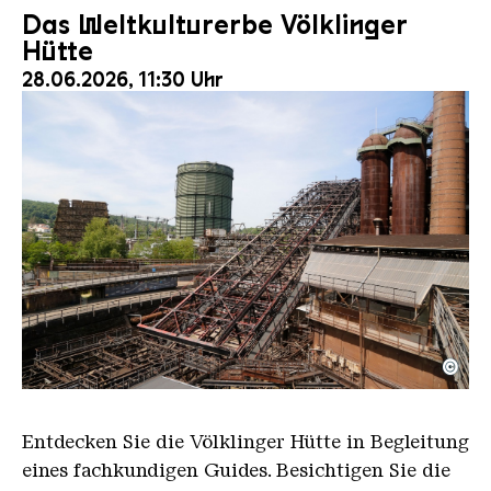
Das Weltkulturerbe Völklinger
Hütte
28.06.2026, 11:30 Uhr
©
Der Erzschrägaufzug der Völklinger Hütte mit de
Copyright: Weltkulturerbe Völklinger Hütte | Karl 
Entdecken Sie die Völklinger Hütte in Begleitung
eines fachkundigen Guides. Besichtigen Sie die