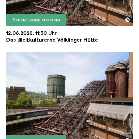
©
ÖFFENTLICHE FÜHRUNG
Der Erzschrägaufzug der Völklinger Hütte mit de
Copyright: Weltkulturerbe Völklinger Hütte | Karl 
12.08.2026, 11:30 Uhr
Das Weltkulturerbe Völklinger Hütte