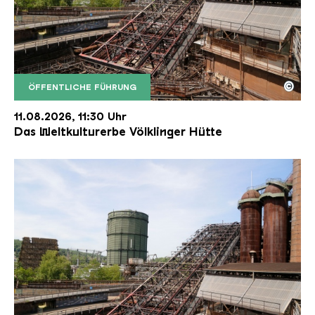
©
ÖFFENTLICHE FÜHRUNG
Der Erzschrägaufzug der Völklinger Hütte mit de
Copyright: Weltkulturerbe Völklinger Hütte | Karl 
11.08.2026, 11:30 Uhr
Das Weltkulturerbe Völklinger Hütte