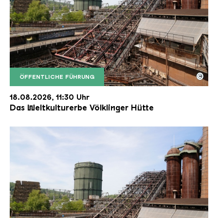
©
ÖFFENTLICHE FÜHRUNG
Der Erzschrägaufzug der Völklinger Hütte mit de
Copyright: Weltkulturerbe Völklinger Hütte | Karl 
18.08.2026, 11:30 Uhr
Das Weltkulturerbe Völklinger Hütte