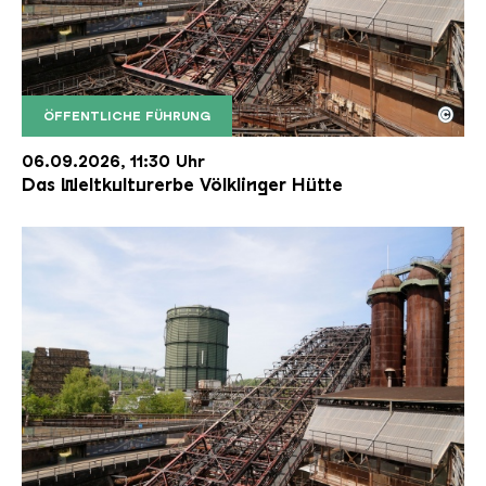
©
ÖFFENTLICHE FÜHRUNG
Der Erzschrägaufzug der Völklinger Hütte mit de
Copyright: Weltkulturerbe Völklinger Hütte | Karl 
06.09.2026, 11:30 Uhr
Das Weltkulturerbe Völklinger Hütte