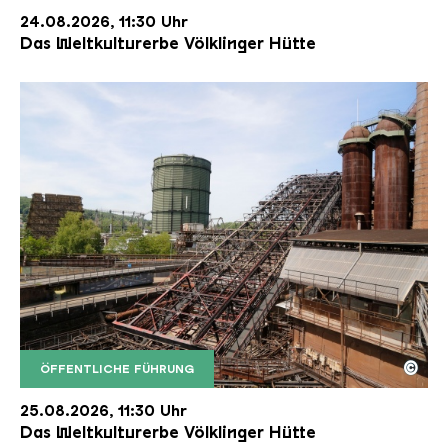
24.08.2026, 11:30 Uhr
Das Weltkulturerbe Völklinger Hütte
©
ÖFFENTLICHE FÜHRUNG
Der Erzschrägaufzug der Völklinger Hütte mit de
Copyright: Weltkulturerbe Völklinger Hütte | Karl 
25.08.2026, 11:30 Uhr
Das Weltkulturerbe Völklinger Hütte