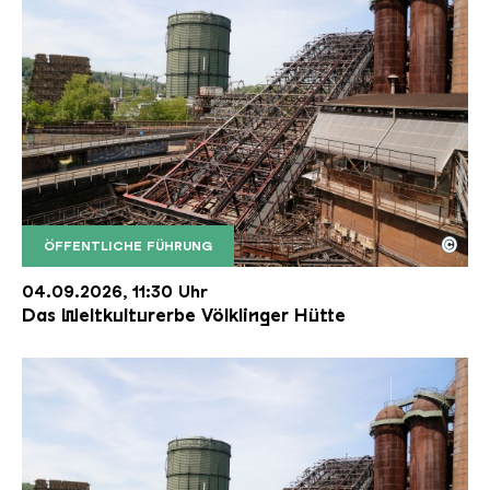
©
ÖFFENTLICHE FÜHRUNG
Der Erzschrägaufzug der Völklinger Hütte mit de
Copyright: Weltkulturerbe Völklinger Hütte | Karl 
04.09.2026, 11:30 Uhr
Das Weltkulturerbe Völklinger Hütte