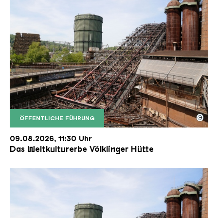
©
ÖFFENTLICHE FÜHRUNG
Der Erzschrägaufzug der Völklinger Hütte mit de
Copyright: Weltkulturerbe Völklinger Hütte | Karl 
09.08.2026, 11:30 Uhr
Das Weltkulturerbe Völklinger Hütte