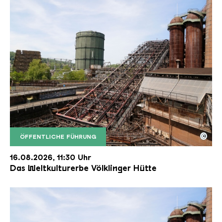
©
ÖFFENTLICHE FÜHRUNG
Der Erzschrägaufzug der Völklinger Hütte mit de
Copyright: Weltkulturerbe Völklinger Hütte | Karl 
16.08.2026, 11:30 Uhr
Das Weltkulturerbe Völklinger Hütte