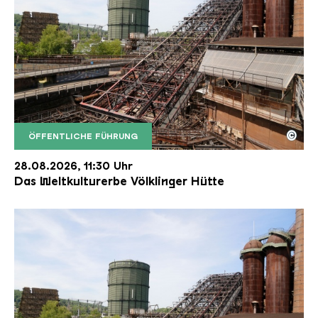
©
ÖFFENTLICHE FÜHRUNG
Der Erzschrägaufzug der Völklinger Hütte mit de
Copyright: Weltkulturerbe Völklinger Hütte | Karl 
28.08.2026, 11:30 Uhr
Das Weltkulturerbe Völklinger Hütte