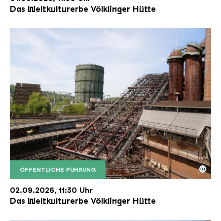
Das Weltkulturerbe Völklinger Hütte
©
ÖFFENTLICHE FÜHRUNG
Der Erzschrägaufzug der Völklinger Hütte mit de
Copyright: Weltkulturerbe Völklinger Hütte | Karl 
02.09.2026, 11:30 Uhr
Das Weltkulturerbe Völklinger Hütte