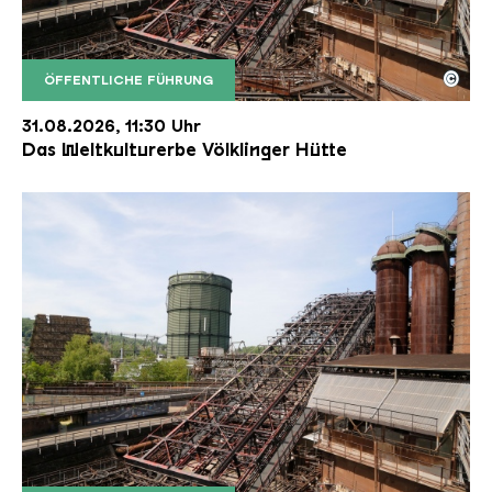
©
ÖFFENTLICHE FÜHRUNG
Der Erzschrägaufzug der Völklinger Hütte mit de
Copyright: Weltkulturerbe Völklinger Hütte | Karl 
31.08.2026, 11:30 Uhr
Das Weltkulturerbe Völklinger Hütte