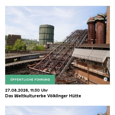
©
ÖFFENTLICHE FÜHRUNG
Der Erzschrägaufzug der Völklinger Hütte mit de
Copyright: Weltkulturerbe Völklinger Hütte | Karl 
27.08.2026, 11:30 Uhr
Das Weltkulturerbe Völklinger Hütte