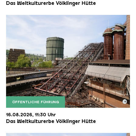
Das Weltkulturerbe Völklinger Hütte
©
ÖFFENTLICHE FÜHRUNG
Der Erzschrägaufzug der Völklinger Hütte mit de
Copyright: Weltkulturerbe Völklinger Hütte | Karl 
16.08.2026, 11:30 Uhr
Das Weltkulturerbe Völklinger Hütte