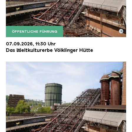
©
ÖFFENTLICHE FÜHRUNG
Der Erzschrägaufzug der Völklinger Hütte mit de
Copyright: Weltkulturerbe Völklinger Hütte | Karl 
07.09.2026, 11:30 Uhr
Das Weltkulturerbe Völklinger Hütte