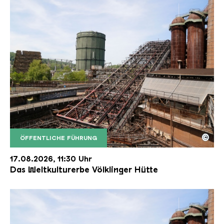
©
ÖFFENTLICHE FÜHRUNG
Der Erzschrägaufzug der Völklinger Hütte mit de
Copyright: Weltkulturerbe Völklinger Hütte | Karl 
17.08.2026, 11:30 Uhr
Das Weltkulturerbe Völklinger Hütte