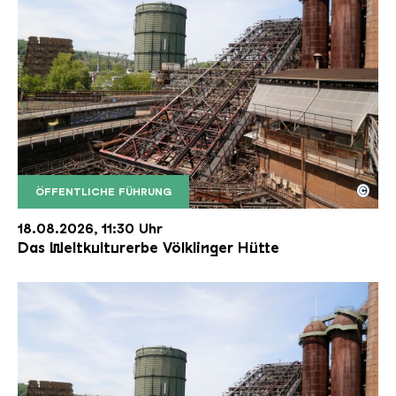
©
ÖFFENTLICHE FÜHRUNG
Der Erzschrägaufzug der Völklinger Hütte mit de
Copyright: Weltkulturerbe Völklinger Hütte | Karl 
18.08.2026, 11:30 Uhr
Das Weltkulturerbe Völklinger Hütte