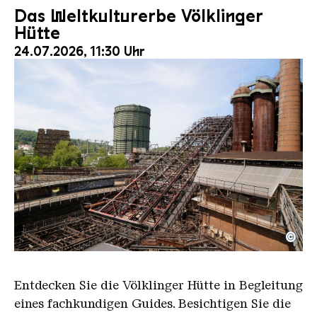
Das Weltkulturerbe Völklinger
Hütte
24.07.2026, 11:30 Uhr
©
Der Erzschrägaufzug der Völklinger Hütte mit de
Copyright: Weltkulturerbe Völklinger Hütte | Karl 
Entdecken Sie die Völklinger Hütte in Begleitung
eines fachkundigen Guides. Besichtigen Sie die