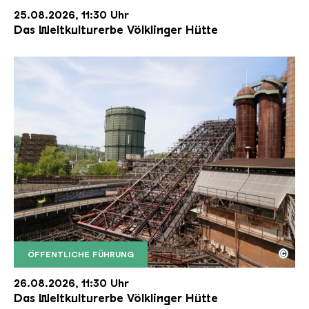
25.08.2026, 11:30 Uhr
Das Weltkulturerbe Völklinger Hütte
©
ÖFFENTLICHE FÜHRUNG
Der Erzschrägaufzug der Völklinger Hütte mit de
Copyright: Weltkulturerbe Völklinger Hütte | Karl 
26.08.2026, 11:30 Uhr
Das Weltkulturerbe Völklinger Hütte