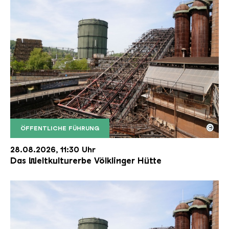
©
ÖFFENTLICHE FÜHRUNG
Der Erzschrägaufzug der Völklinger Hütte mit de
Copyright: Weltkulturerbe Völklinger Hütte | Karl 
28.08.2026, 11:30 Uhr
Das Weltkulturerbe Völklinger Hütte