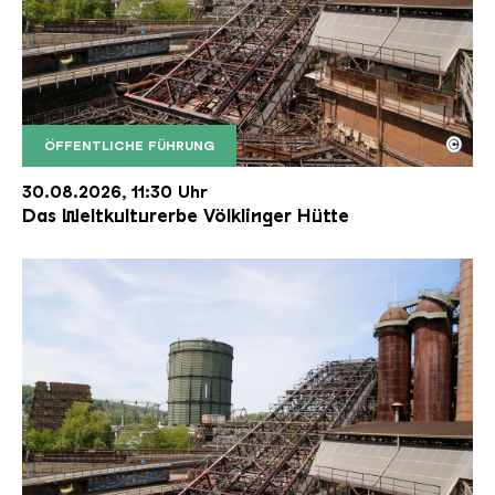
©
ÖFFENTLICHE FÜHRUNG
Der Erzschrägaufzug der Völklinger Hütte mit de
Copyright: Weltkulturerbe Völklinger Hütte | Karl 
30.08.2026, 11:30 Uhr
Das Weltkulturerbe Völklinger Hütte