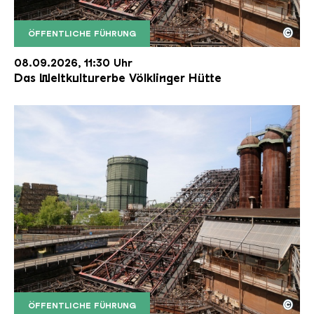
©
ÖFFENTLICHE FÜHRUNG
Der Erzschrägaufzug der Völklinger Hütte mit de
Copyright: Weltkulturerbe Völklinger Hütte | Karl 
08.09.2026, 11:30 Uhr
Das Weltkulturerbe Völklinger Hütte
©
ÖFFENTLICHE FÜHRUNG