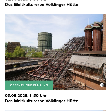
Das Weltkulturerbe Völklinger Hütte
©
ÖFFENTLICHE FÜHRUNG
Der Erzschrägaufzug der Völklinger Hütte mit de
Copyright: Weltkulturerbe Völklinger Hütte | Karl 
03.09.2026, 11:30 Uhr
Das Weltkulturerbe Völklinger Hütte