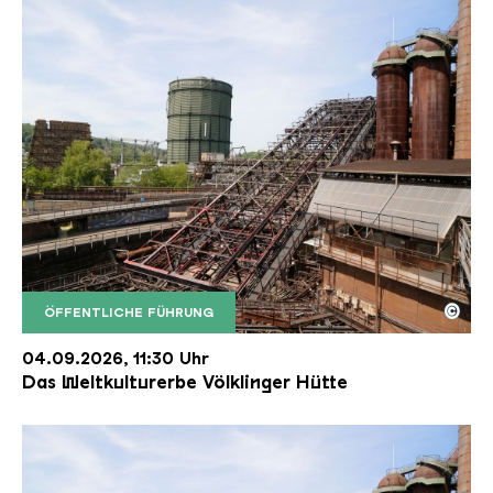
©
ÖFFENTLICHE FÜHRUNG
Der Erzschrägaufzug der Völklinger Hütte mit de
Copyright: Weltkulturerbe Völklinger Hütte | Karl 
04.09.2026, 11:30 Uhr
Das Weltkulturerbe Völklinger Hütte