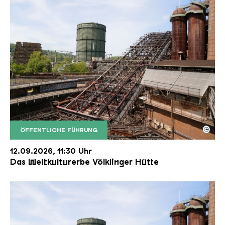
©
ÖFFENTLICHE FÜHRUNG
Der Erzschrägaufzug der Völklinger Hütte mit de
Copyright: Weltkulturerbe Völklinger Hütte | Karl 
12.09.2026, 11:30 Uhr
Das Weltkulturerbe Völklinger Hütte