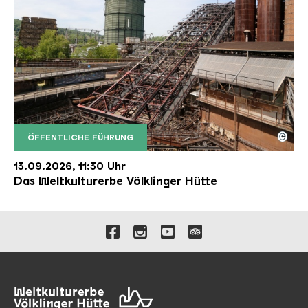
©
ÖFFENTLICHE FÜHRUNG
Der Erzschrägaufzug der Völklinger Hütte mit de
Copyright: Weltkulturerbe Völklinger Hütte | Karl 
13.09.2026, 11:30 Uhr
Das Weltkulturerbe Völklinger Hütte
Verlinkungen zu unseren 