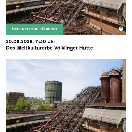
©
ÖFFENTLICHE FÜHRUNG
Der Erzschrägaufzug der Völklinger Hütte mit de
Copyright: Weltkulturerbe Völklinger Hütte | Karl 
20.08.2026, 11:30 Uhr
Das Weltkulturerbe Völklinger Hütte