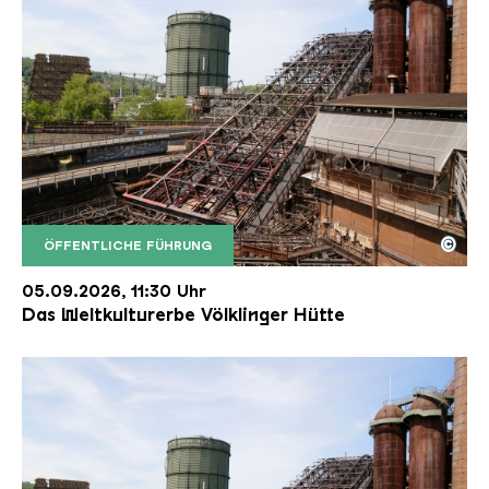
©
ÖFFENTLICHE FÜHRUNG
Der Erzschrägaufzug der Völklinger Hütte mit de
Copyright: Weltkulturerbe Völklinger Hütte | Karl 
05.09.2026, 11:30 Uhr
Das Weltkulturerbe Völklinger Hütte