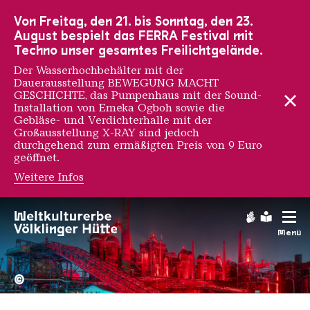
Zur Hauptnavigation
Zur Suche
Zum Inhalt
Zur Fußnavigation
Von Freitag, den 21. bis Sonntag, den 23.
August bespielt das FERRA Festival mit
Techno unser gesamtes Freilichtgelände.
Der Wasserhochbehälter mit der
Dauerausstellung BEWEGUNG MACHT
GESCHICHTE, das Pumpenhaus mit der Sound-
Installation von Emeka Ogboh sowie die
Gebläse- und Verdichterhalle mit der
Großausstellung X-RAY sind jedoch
durchgehend zum ermäßigten Preis von 9 Euro
geöffnet.
Weitere Infos
Gebärdens
Leichte
Menü
Hochofengruppe in Rot
Copyright: Weltkulturerbe 
©