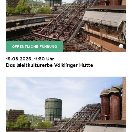
©
ÖFFENTLICHE FÜHRUNG
Der Erzschrägaufzug der Völklinger Hütte mit de
Copyright: Weltkulturerbe Völklinger Hütte | Karl 
19.08.2026, 11:30 Uhr
Das Weltkulturerbe Völklinger Hütte