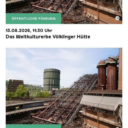
©
ÖFFENTLICHE FÜHRUNG
Der Erzschrägaufzug der Völklinger Hütte mit de
Copyright: Weltkulturerbe Völklinger Hütte | Karl 
13.08.2026, 11:30 Uhr
Das Weltkulturerbe Völklinger Hütte