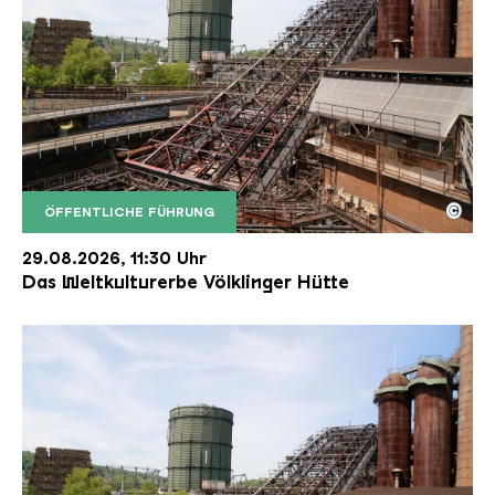
©
ÖFFENTLICHE FÜHRUNG
Der Erzschrägaufzug der Völklinger Hütte mit de
Copyright: Weltkulturerbe Völklinger Hütte | Karl 
29.08.2026, 11:30 Uhr
Das Weltkulturerbe Völklinger Hütte