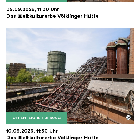
Der Erzschrägaufzug der Völklinger Hütte mit de
Copyright: Weltkulturerbe Völklinger Hütte | Karl 
09.09.2026, 11:30 Uhr
Das Weltkulturerbe Völklinger Hütte
©
ÖFFENTLICHE FÜHRUNG
Der Erzschrägaufzug der Völklinger Hütte mit de
Copyright: Weltkulturerbe Völklinger Hütte | Karl 
10.09.2026, 11:30 Uhr
Das Weltkulturerbe Völklinger Hütte