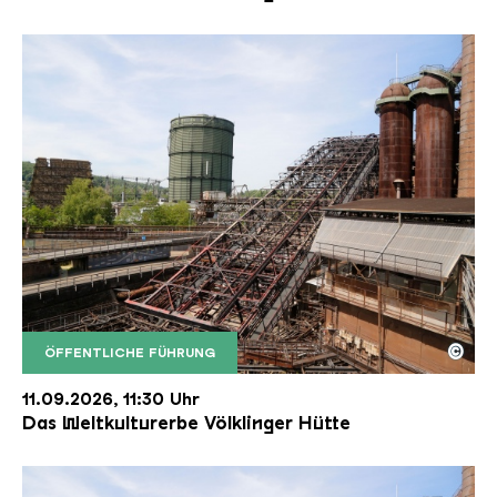
©
ÖFFENTLICHE FÜHRUNG
Der Erzschrägaufzug der Völklinger Hütte mit de
Copyright: Weltkulturerbe Völklinger Hütte | Karl 
11.09.2026, 11:30 Uhr
Das Weltkulturerbe Völklinger Hütte