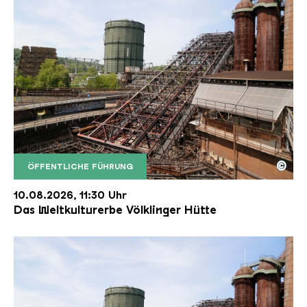
©
ÖFFENTLICHE FÜHRUNG
Der Erzschrägaufzug der Völklinger Hütte mit de
Copyright: Weltkulturerbe Völklinger Hütte | Karl 
10.08.2026, 11:30 Uhr
Das Weltkulturerbe Völklinger Hütte