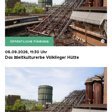
©
ÖFFENTLICHE FÜHRUNG
Der Erzschrägaufzug der Völklinger Hütte mit de
Copyright: Weltkulturerbe Völklinger Hütte | Karl 
06.09.2026, 11:30 Uhr
Das Weltkulturerbe Völklinger Hütte