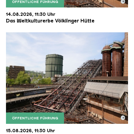
©
ÖFFENTLICHE FÜHRUNG
Der Erzschrägaufzug der Völklinger Hütte mit de
Copyright: Weltkulturerbe Völklinger Hütte | Karl 
14.08.2026, 11:30 Uhr
Das Weltkulturerbe Völklinger Hütte
©
ÖFFENTLICHE FÜHRUNG
Der Erzschrägaufzug der Völklinger Hütte mit de
Copyright: Weltkulturerbe Völklinger Hütte | Karl 
15.08.2026, 11:30 Uhr