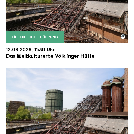
©
ÖFFENTLICHE FÜHRUNG
Der Erzschrägaufzug der Völklinger Hütte mit de
Copyright: Weltkulturerbe Völklinger Hütte | Karl 
12.08.2026, 11:30 Uhr
Das Weltkulturerbe Völklinger Hütte