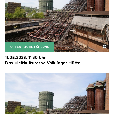
©
ÖFFENTLICHE FÜHRUNG
Der Erzschrägaufzug der Völklinger Hütte mit de
Copyright: Weltkulturerbe Völklinger Hütte | Karl 
11.08.2026, 11:30 Uhr
Das Weltkulturerbe Völklinger Hütte