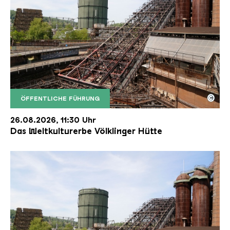
©
ÖFFENTLICHE FÜHRUNG
Der Erzschrägaufzug der Völklinger Hütte mit de
Copyright: Weltkulturerbe Völklinger Hütte | Karl 
26.08.2026, 11:30 Uhr
Das Weltkulturerbe Völklinger Hütte