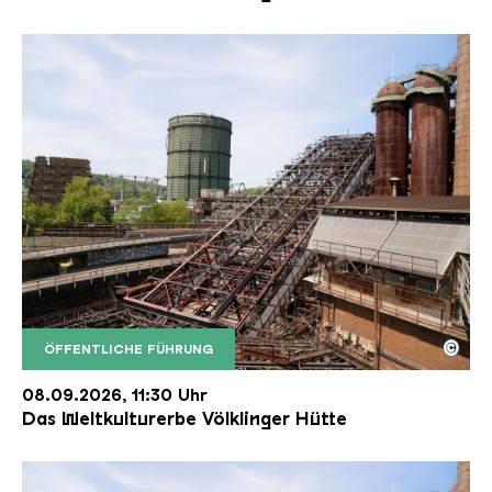
©
ÖFFENTLICHE FÜHRUNG
Der Erzschrägaufzug der Völklinger Hütte mit de
Copyright: Weltkulturerbe Völklinger Hütte | Karl 
08.09.2026, 11:30 Uhr
Das Weltkulturerbe Völklinger Hütte