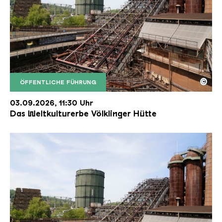
©
ÖFFENTLICHE FÜHRUNG
Der Erzschrägaufzug der Völklinger Hütte mit de
Copyright: Weltkulturerbe Völklinger Hütte | Karl 
03.09.2026, 11:30 Uhr
Das Weltkulturerbe Völklinger Hütte