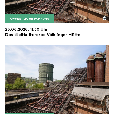
©
ÖFFENTLICHE FÜHRUNG
Der Erzschrägaufzug der Völklinger Hütte mit de
Copyright: Weltkulturerbe Völklinger Hütte | Karl 
28.08.2026, 11:30 Uhr
Das Weltkulturerbe Völklinger Hütte