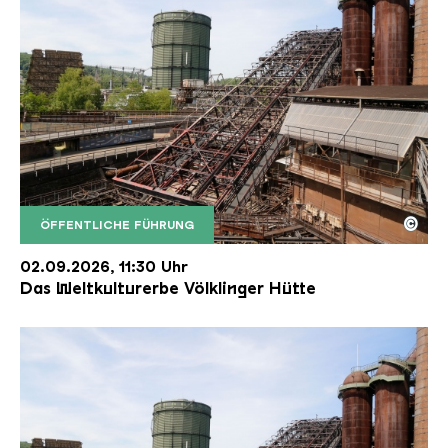
©
ÖFFENTLICHE FÜHRUNG
Der Erzschrägaufzug der Völklinger Hütte mit de
Copyright: Weltkulturerbe Völklinger Hütte | Karl 
02.09.2026, 11:30 Uhr
Das Weltkulturerbe Völklinger Hütte