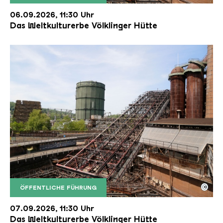
Der Erzschrägaufzug der Völklinger Hütte mit de
Copyright: Weltkulturerbe Völklinger Hütte | Karl 
06.09.2026, 11:30 Uhr
Das Weltkulturerbe Völklinger Hütte
©
ÖFFENTLICHE FÜHRUNG
Der Erzschrägaufzug der Völklinger Hütte mit de
Copyright: Weltkulturerbe Völklinger Hütte | Karl 
07.09.2026, 11:30 Uhr
Das Weltkulturerbe Völklinger Hütte