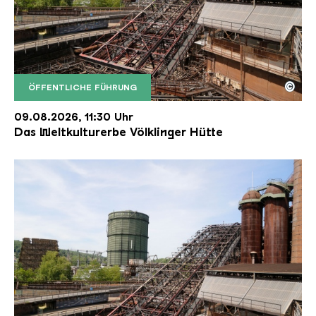
©
ÖFFENTLICHE FÜHRUNG
Der Erzschrägaufzug der Völklinger Hütte mit de
Copyright: Weltkulturerbe Völklinger Hütte | Karl 
09.08.2026, 11:30 Uhr
Das Weltkulturerbe Völklinger Hütte