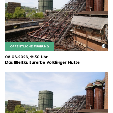
©
ÖFFENTLICHE FÜHRUNG
Der Erzschrägaufzug der Völklinger Hütte mit de
Copyright: Weltkulturerbe Völklinger Hütte | Karl 
08.08.2026, 11:30 Uhr
Das Weltkulturerbe Völklinger Hütte