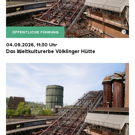
©
ÖFFENTLICHE FÜHRUNG
Der Erzschrägaufzug der Völklinger Hütte mit de
Copyright: Weltkulturerbe Völklinger Hütte | Karl 
04.09.2026, 11:30 Uhr
Das Weltkulturerbe Völklinger Hütte