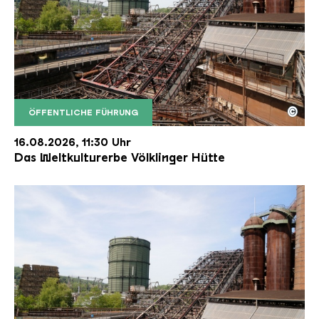
©
ÖFFENTLICHE FÜHRUNG
Der Erzschrägaufzug der Völklinger Hütte mit de
Copyright: Weltkulturerbe Völklinger Hütte | Karl 
16.08.2026, 11:30 Uhr
Das Weltkulturerbe Völklinger Hütte