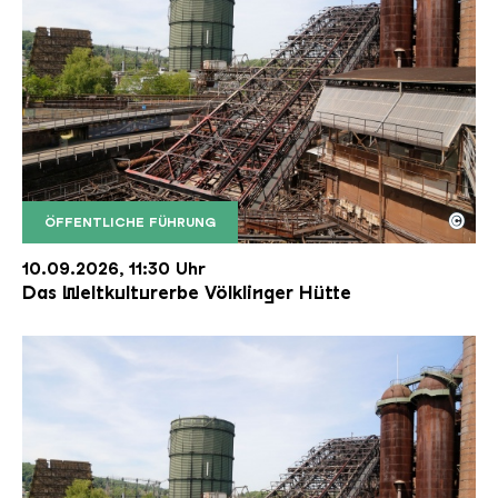
©
ÖFFENTLICHE FÜHRUNG
Der Erzschrägaufzug der Völklinger Hütte mit de
Copyright: Weltkulturerbe Völklinger Hütte | Karl 
10.09.2026, 11:30 Uhr
Das Weltkulturerbe Völklinger Hütte