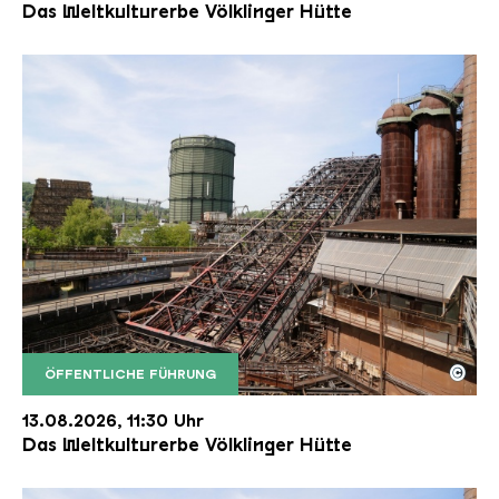
Das Weltkulturerbe Völklinger Hütte
©
ÖFFENTLICHE FÜHRUNG
Der Erzschrägaufzug der Völklinger Hütte mit de
Copyright: Weltkulturerbe Völklinger Hütte | Karl 
13.08.2026, 11:30 Uhr
Das Weltkulturerbe Völklinger Hütte