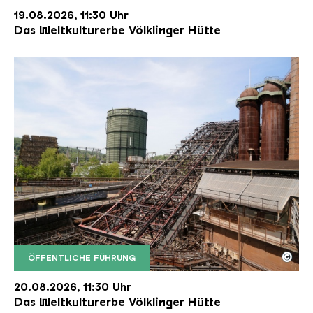
19.08.2026, 11:30 Uhr
Das Weltkulturerbe Völklinger Hütte
©
ÖFFENTLICHE FÜHRUNG
Der Erzschrägaufzug der Völklinger Hütte mit de
Copyright: Weltkulturerbe Völklinger Hütte | Karl 
20.08.2026, 11:30 Uhr
Das Weltkulturerbe Völklinger Hütte