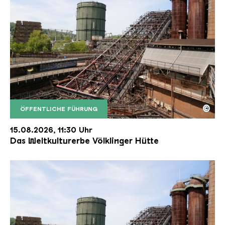
©
ÖFFENTLICHE FÜHRUNG
Der Erzschrägaufzug der Völklinger Hütte mit de
Copyright: Weltkulturerbe Völklinger Hütte | Karl 
15.08.2026, 11:30 Uhr
Das Weltkulturerbe Völklinger Hütte