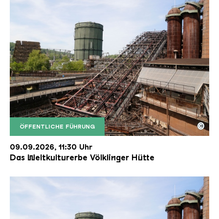
©
ÖFFENTLICHE FÜHRUNG
Der Erzschrägaufzug der Völklinger Hütte mit de
Copyright: Weltkulturerbe Völklinger Hütte | Karl 
09.09.2026, 11:30 Uhr
Das Weltkulturerbe Völklinger Hütte