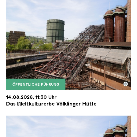
©
ÖFFENTLICHE FÜHRUNG
Der Erzschrägaufzug der Völklinger Hütte mit de
Copyright: Weltkulturerbe Völklinger Hütte | Karl 
14.08.2026, 11:30 Uhr
Das Weltkulturerbe Völklinger Hütte