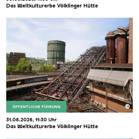
Das Weltkulturerbe Völklinger Hütte
©
ÖFFENTLICHE FÜHRUNG
Der Erzschrägaufzug der Völklinger Hütte mit de
Copyright: Weltkulturerbe Völklinger Hütte | Karl 
31.08.2026, 11:30 Uhr
Das Weltkulturerbe Völklinger Hütte