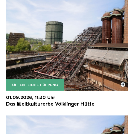
©
ÖFFENTLICHE FÜHRUNG
Der Erzschrägaufzug der Völklinger Hütte mit de
Copyright: Weltkulturerbe Völklinger Hütte | Karl 
01.09.2026, 11:30 Uhr
Das Weltkulturerbe Völklinger Hütte