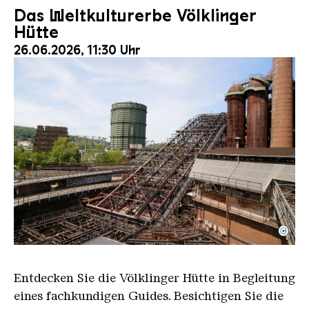
Das Weltkulturerbe Völklinger
Hütte
26.06.2026, 11:30 Uhr
©
Der Erzschrägaufzug der Völklinger Hütte mit de
Copyright: Weltkulturerbe Völklinger Hütte | Karl 
Entdecken Sie die Völklinger Hütte in Begleitung
eines fachkundigen Guides. Besichtigen Sie die