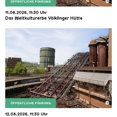
©
ÖFFENTLICHE FÜHRUNG
Der Erzschrägaufzug der Völklinger Hütte mit de
Copyright: Weltkulturerbe Völklinger Hütte | Karl 
11.08.2026, 11:30 Uhr
Das Weltkulturerbe Völklinger Hütte
©
ÖFFENTLICHE FÜHRUNG
Der Erzschrägaufzug der Völklinger Hütte mit de
Copyright: Weltkulturerbe Völklinger Hütte | Karl 
12.08.2026, 11:30 Uhr