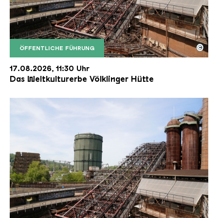
©
ÖFFENTLICHE FÜHRUNG
Der Erzschrägaufzug der Völklinger Hütte mit de
Copyright: Weltkulturerbe Völklinger Hütte | Karl 
17.08.2026, 11:30 Uhr
Das Weltkulturerbe Völklinger Hütte