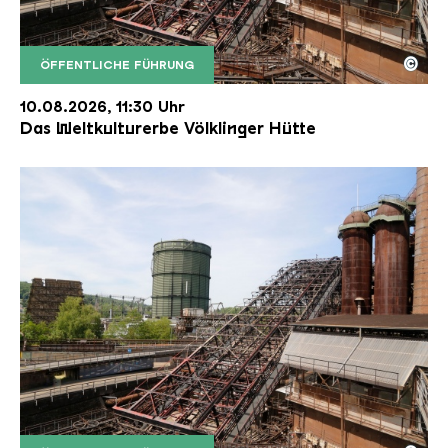
©
ÖFFENTLICHE FÜHRUNG
Der Erzschrägaufzug der Völklinger Hütte mit de
Copyright: Weltkulturerbe Völklinger Hütte | Karl 
10.08.2026, 11:30 Uhr
Das Weltkulturerbe Völklinger Hütte