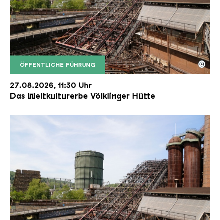
©
ÖFFENTLICHE FÜHRUNG
Der Erzschrägaufzug der Völklinger Hütte mit de
Copyright: Weltkulturerbe Völklinger Hütte | Karl 
27.08.2026, 11:30 Uhr
Das Weltkulturerbe Völklinger Hütte