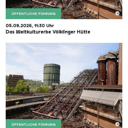
©
ÖFFENTLICHE FÜHRUNG
Der Erzschrägaufzug der Völklinger Hütte mit de
Copyright: Weltkulturerbe Völklinger Hütte | Karl 
05.09.2026, 11:30 Uhr
Das Weltkulturerbe Völklinger Hütte
©
ÖFFENTLICHE FÜHRUNG