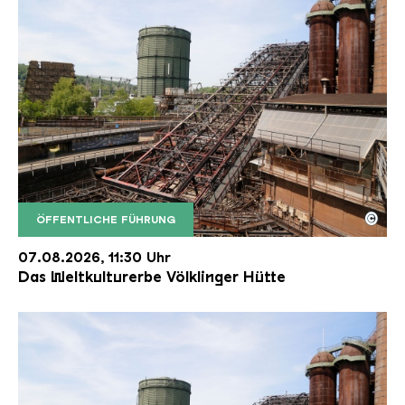
©
ÖFFENTLICHE FÜHRUNG
Der Erzschrägaufzug der Völklinger Hütte mit de
Copyright: Weltkulturerbe Völklinger Hütte | Karl 
07.08.2026, 11:30 Uhr
Das Weltkulturerbe Völklinger Hütte