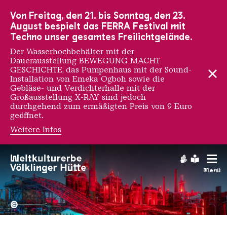
Zur Hauptnavigation
Zur Suche
Zum Inhalt
Zur Fußnavigation
Von Freitag, den 21. bis Sonntag, den 23.
August bespielt das FERRA Festival mit
Techno unser gesamtes Freilichtgelände.
Der Wasserhochbehälter mit der
Dauerausstellung BEWEGUNG MACHT
GESCHICHTE, das Pumpenhaus mit der Sound-
Installation von Emeka Ogboh sowie die
Gebläse- und Verdichterhalle mit der
Großausstellung X-RAY sind jedoch
durchgehend zum ermäßigten Preis von 9 Euro
geöffnet.
Weitere Infos
Gebärdens
Leichte
Menü
Hochofengruppe in Rot
Copyright: Weltkulturerbe 
©