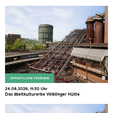
©
ÖFFENTLICHE FÜHRUNG
Der Erzschrägaufzug der Völklinger Hütte mit de
Copyright: Weltkulturerbe Völklinger Hütte | Karl 
24.08.2026, 11:30 Uhr
Das Weltkulturerbe Völklinger Hütte