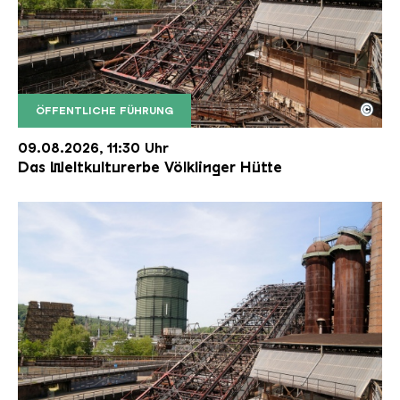
©
ÖFFENTLICHE FÜHRUNG
Der Erzschrägaufzug der Völklinger Hütte mit de
Copyright: Weltkulturerbe Völklinger Hütte | Karl 
09.08.2026, 11:30 Uhr
Das Weltkulturerbe Völklinger Hütte