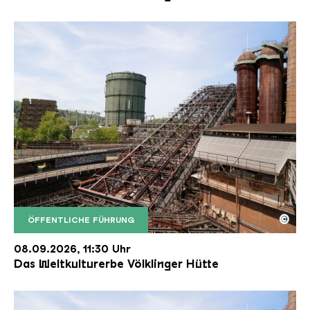
©
ÖFFENTLICHE FÜHRUNG
Der Erzschrägaufzug der Völklinger Hütte mit de
Copyright: Weltkulturerbe Völklinger Hütte | Karl 
08.09.2026, 11:30 Uhr
Das Weltkulturerbe Völklinger Hütte