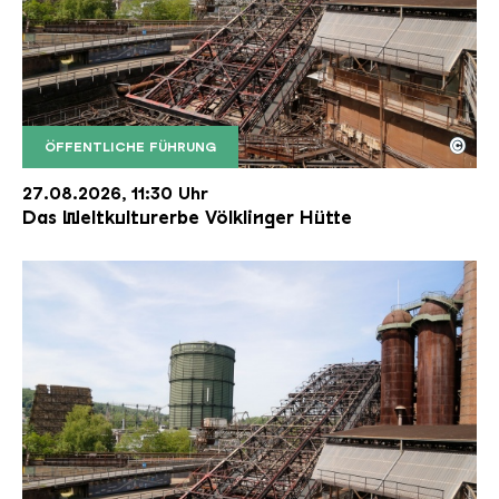
©
ÖFFENTLICHE FÜHRUNG
Der Erzschrägaufzug der Völklinger Hütte mit de
Copyright: Weltkulturerbe Völklinger Hütte | Karl 
27.08.2026, 11:30 Uhr
Das Weltkulturerbe Völklinger Hütte