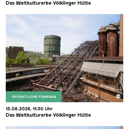
Das Weltkulturerbe Völklinger Hütte
©
ÖFFENTLICHE FÜHRUNG
Der Erzschrägaufzug der Völklinger Hütte mit de
Copyright: Weltkulturerbe Völklinger Hütte | Karl 
13.08.2026, 11:30 Uhr
Das Weltkulturerbe Völklinger Hütte