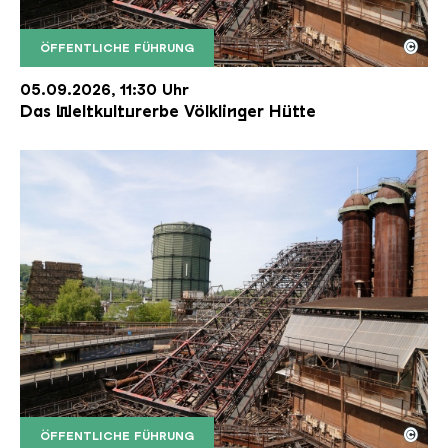
©
ÖFFENTLICHE FÜHRUNG
Der Erzschrägaufzug der Völklinger Hütte mit de
Copyright: Weltkulturerbe Völklinger Hütte | Karl 
05.09.2026, 11:30 Uhr
Das Weltkulturerbe Völklinger Hütte
©
ÖFFENTLICHE FÜHRUNG