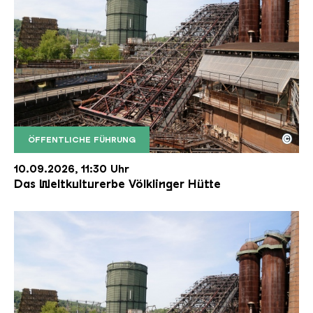
©
ÖFFENTLICHE FÜHRUNG
Der Erzschrägaufzug der Völklinger Hütte mit de
Copyright: Weltkulturerbe Völklinger Hütte | Karl 
10.09.2026, 11:30 Uhr
Das Weltkulturerbe Völklinger Hütte