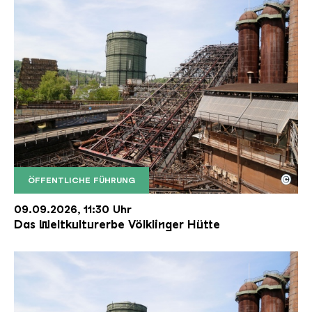
©
ÖFFENTLICHE FÜHRUNG
Der Erzschrägaufzug der Völklinger Hütte mit de
Copyright: Weltkulturerbe Völklinger Hütte | Karl 
09.09.2026, 11:30 Uhr
Das Weltkulturerbe Völklinger Hütte