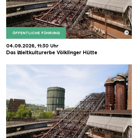
©
ÖFFENTLICHE FÜHRUNG
Der Erzschrägaufzug der Völklinger Hütte mit de
Copyright: Weltkulturerbe Völklinger Hütte | Karl 
04.09.2026, 11:30 Uhr
Das Weltkulturerbe Völklinger Hütte