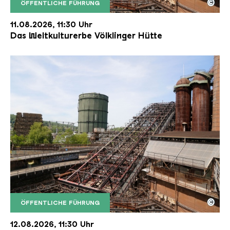
©
ÖFFENTLICHE FÜHRUNG
Der Erzschrägaufzug der Völklinger Hütte mit de
Copyright: Weltkulturerbe Völklinger Hütte | Karl 
11.08.2026, 11:30 Uhr
Das Weltkulturerbe Völklinger Hütte
©
ÖFFENTLICHE FÜHRUNG
Der Erzschrägaufzug der Völklinger Hütte mit de
Copyright: Weltkulturerbe Völklinger Hütte | Karl 
12.08.2026, 11:30 Uhr