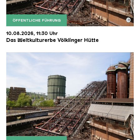
©
ÖFFENTLICHE FÜHRUNG
Der Erzschrägaufzug der Völklinger Hütte mit de
Copyright: Weltkulturerbe Völklinger Hütte | Karl 
10.08.2026, 11:30 Uhr
Das Weltkulturerbe Völklinger Hütte