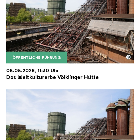
©
ÖFFENTLICHE FÜHRUNG
Der Erzschrägaufzug der Völklinger Hütte mit de
Copyright: Weltkulturerbe Völklinger Hütte | Karl 
08.08.2026, 11:30 Uhr
Das Weltkulturerbe Völklinger Hütte