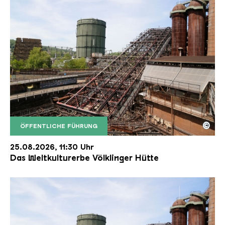
©
ÖFFENTLICHE FÜHRUNG
Der Erzschrägaufzug der Völklinger Hütte mit de
Copyright: Weltkulturerbe Völklinger Hütte | Karl 
25.08.2026, 11:30 Uhr
Das Weltkulturerbe Völklinger Hütte