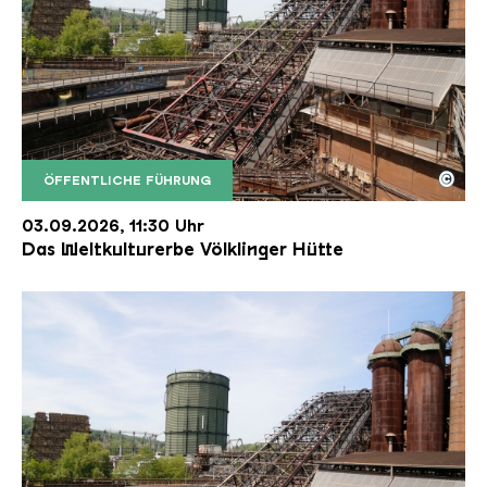
©
ÖFFENTLICHE FÜHRUNG
Der Erzschrägaufzug der Völklinger Hütte mit de
Copyright: Weltkulturerbe Völklinger Hütte | Karl 
03.09.2026, 11:30 Uhr
Das Weltkulturerbe Völklinger Hütte