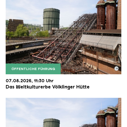
©
ÖFFENTLICHE FÜHRUNG
Der Erzschrägaufzug der Völklinger Hütte mit de
Copyright: Weltkulturerbe Völklinger Hütte | Karl 
07.08.2026, 11:30 Uhr
Das Weltkulturerbe Völklinger Hütte