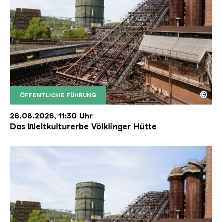
©
ÖFFENTLICHE FÜHRUNG
Der Erzschrägaufzug der Völklinger Hütte mit de
Copyright: Weltkulturerbe Völklinger Hütte | Karl 
26.08.2026, 11:30 Uhr
Das Weltkulturerbe Völklinger Hütte