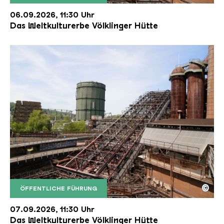
Der Erzschrägaufzug der Völklinger Hütte mit de
Copyright: Weltkulturerbe Völklinger Hütte | Karl 
06.09.2026, 11:30 Uhr
Das Weltkulturerbe Völklinger Hütte
©
ÖFFENTLICHE FÜHRUNG
Der Erzschrägaufzug der Völklinger Hütte mit de
Copyright: Weltkulturerbe Völklinger Hütte | Karl 
07.09.2026, 11:30 Uhr
Das Weltkulturerbe Völklinger Hütte