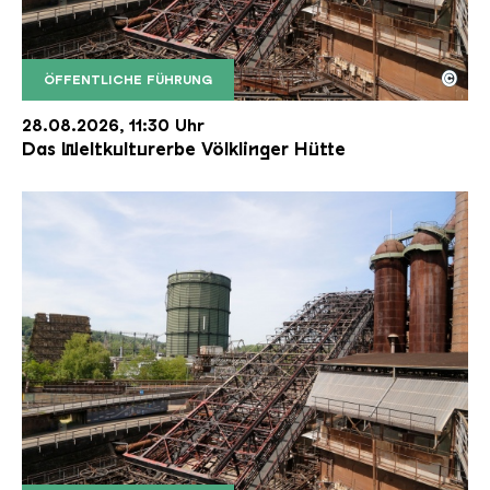
©
ÖFFENTLICHE FÜHRUNG
Der Erzschrägaufzug der Völklinger Hütte mit de
Copyright: Weltkulturerbe Völklinger Hütte | Karl 
28.08.2026, 11:30 Uhr
Das Weltkulturerbe Völklinger Hütte