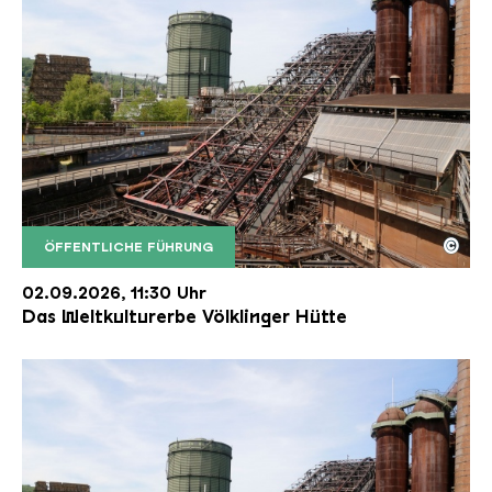
©
ÖFFENTLICHE FÜHRUNG
Der Erzschrägaufzug der Völklinger Hütte mit de
Copyright: Weltkulturerbe Völklinger Hütte | Karl 
02.09.2026, 11:30 Uhr
Das Weltkulturerbe Völklinger Hütte