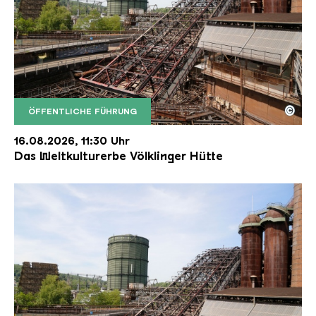
©
ÖFFENTLICHE FÜHRUNG
Der Erzschrägaufzug der Völklinger Hütte mit de
Copyright: Weltkulturerbe Völklinger Hütte | Karl 
16.08.2026, 11:30 Uhr
Das Weltkulturerbe Völklinger Hütte