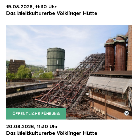
19.08.2026, 11:30 Uhr
Das Weltkulturerbe Völklinger Hütte
©
ÖFFENTLICHE FÜHRUNG
Der Erzschrägaufzug der Völklinger Hütte mit de
Copyright: Weltkulturerbe Völklinger Hütte | Karl 
20.08.2026, 11:30 Uhr
Das Weltkulturerbe Völklinger Hütte