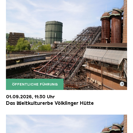
©
ÖFFENTLICHE FÜHRUNG
Der Erzschrägaufzug der Völklinger Hütte mit de
Copyright: Weltkulturerbe Völklinger Hütte | Karl 
01.09.2026, 11:30 Uhr
Das Weltkulturerbe Völklinger Hütte