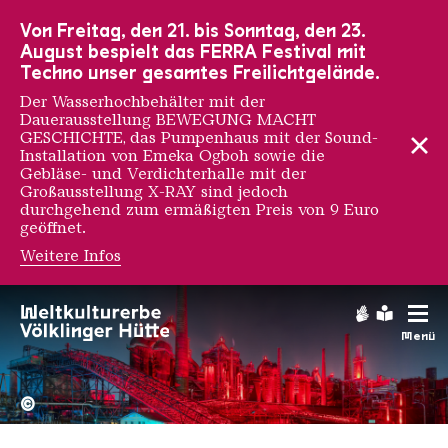
Zur Hauptnavigation
Zur Suche
Zum Inhalt
Zur Fußnavigation
Von Freitag, den 21. bis Sonntag, den 23.
August bespielt das FERRA Festival mit
Techno unser gesamtes Freilichtgelände.
Der Wasserhochbehälter mit der
Dauerausstellung BEWEGUNG MACHT
GESCHICHTE, das Pumpenhaus mit der Sound-
Installation von Emeka Ogboh sowie die
Gebläse- und Verdichterhalle mit der
Großausstellung X-RAY sind jedoch
durchgehend zum ermäßigten Preis von 9 Euro
geöffnet.
Weitere Infos
Gebärdens
Leichte
Menü
Hochofengruppe in Rot
Copyright: Weltkulturerbe 
©