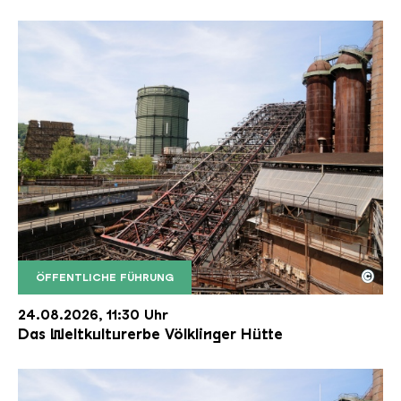
©
ÖFFENTLICHE FÜHRUNG
Der Erzschrägaufzug der Völklinger Hütte mit de
Copyright: Weltkulturerbe Völklinger Hütte | Karl 
24.08.2026, 11:30 Uhr
Das Weltkulturerbe Völklinger Hütte