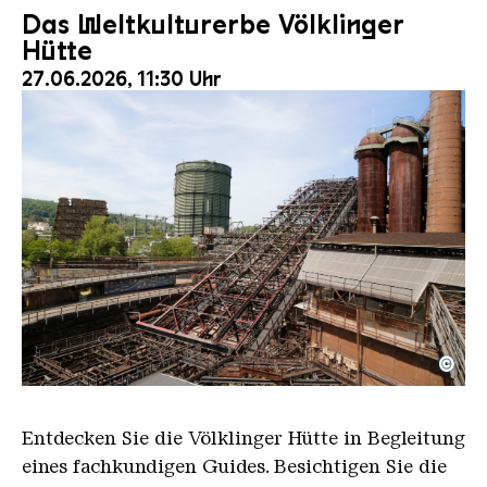
Das Weltkulturerbe Völklinger
Hütte
27.06.2026, 11:30 Uhr
©
Der Erzschrägaufzug der Völklinger Hütte mit de
Copyright: Weltkulturerbe Völklinger Hütte | Karl 
Entdecken Sie die Völklinger Hütte in Begleitung
eines fachkundigen Guides. Besichtigen Sie die