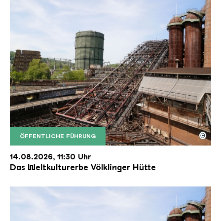
©
ÖFFENTLICHE FÜHRUNG
Der Erzschrägaufzug der Völklinger Hütte mit de
Copyright: Weltkulturerbe Völklinger Hütte | Karl 
14.08.2026, 11:30 Uhr
Das Weltkulturerbe Völklinger Hütte