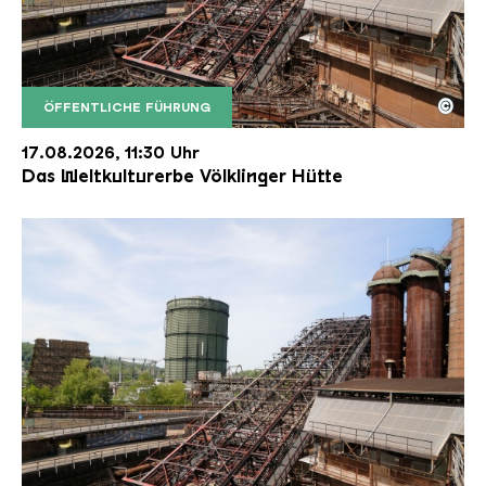
©
ÖFFENTLICHE FÜHRUNG
Der Erzschrägaufzug der Völklinger Hütte mit de
Copyright: Weltkulturerbe Völklinger Hütte | Karl 
17.08.2026, 11:30 Uhr
Das Weltkulturerbe Völklinger Hütte