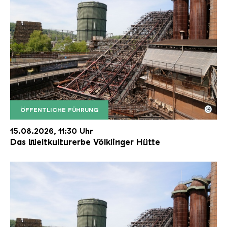
©
ÖFFENTLICHE FÜHRUNG
Der Erzschrägaufzug der Völklinger Hütte mit de
Copyright: Weltkulturerbe Völklinger Hütte | Karl 
15.08.2026, 11:30 Uhr
Das Weltkulturerbe Völklinger Hütte