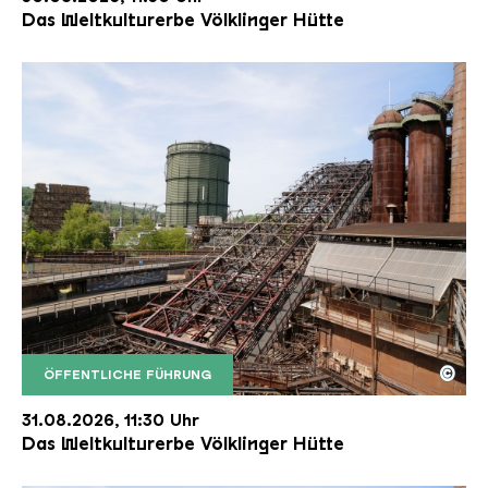
Das Weltkulturerbe Völklinger Hütte
©
ÖFFENTLICHE FÜHRUNG
Der Erzschrägaufzug der Völklinger Hütte mit de
Copyright: Weltkulturerbe Völklinger Hütte | Karl 
31.08.2026, 11:30 Uhr
Das Weltkulturerbe Völklinger Hütte