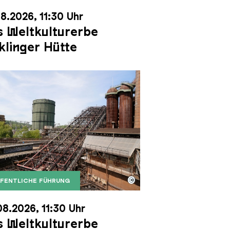
8.2026, 11:30 Uhr
 Weltkulturerbe
klinger Hütte
©
FENTLICHE FÜHRUNG
it dem Gasometer im Hintergrund
Karl Heinrich Veith
Erzschrägaufzug der Völklinger Hütte mit dem Gasom
right: Weltkulturerbe Völklinger Hütte | Karl Heinric
08.2026, 11:30 Uhr
 Weltkulturerbe