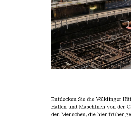
Der Erzschrägaufzug der Völkli
Copyright: Weltkulturerbe Völkli
Entdecken Sie die Völklinger Hu
Hallen und Maschinen von der Ge
den Menschen, die hier früher g