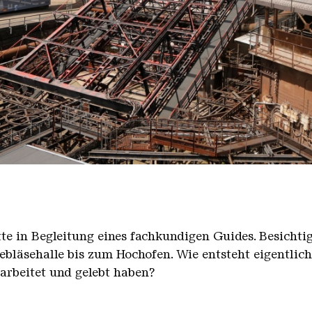
nger Hütte mit dem Gasometer im Hintergrund
nger Hütte | Karl Heinrich Veith
̈tte in Begleitung eines fachkundigen Guides. Besicht
bläsehalle bis zum Hochofen. Wie entsteht eigentlic
earbeitet und gelebt haben?