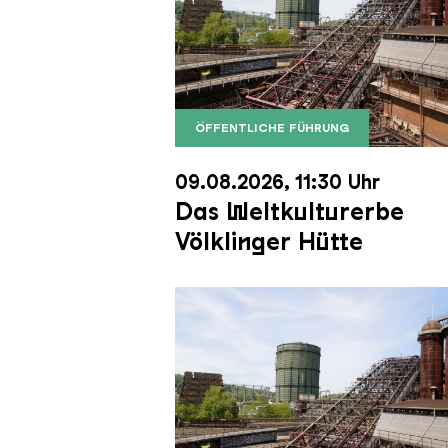
ÖFFENTLICHE FÜHRUNG
Der Erzschrägaufzug der Völkli
Copyright: Weltkulturerbe Völkli
09.08.2026, 11:30 Uhr
Das Weltkulturerbe
Völklinger Hütte