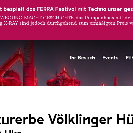
ust bespielt das FERRA Festival mit Techno unser ge
 BEWEGUNG MACHT GESCHICHTE, das Pumpenhaus mit der S
ng X-RAY sind jedoch durchgehend zum ermäßigten Preis vo
Ihr Besuch
Events
Fü
Hochofengruppe in Rot
Copyright: Weltkulturerbe 
urerbe Völklinger Hü