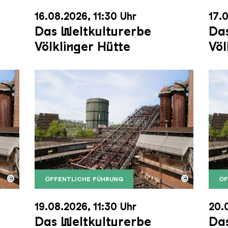
16.08.2026, 11:30 Uhr
17.0
Das Weltkulturerbe
Das
Völklinger Hütte
Völ
©
©
ÖFFENTLICHE FÜHRUNG
ÖF
nger Hütte mit dem Gasometer im Hintergrund
nger Hütte | Karl Heinrich Veith
Der Erzschrägaufzug der Völklinger Hütte m
Copyright: Weltkulturerbe Völklinger Hütte | 
Der 
Copy
19.08.2026, 11:30 Uhr
20.
Das Weltkulturerbe
Das