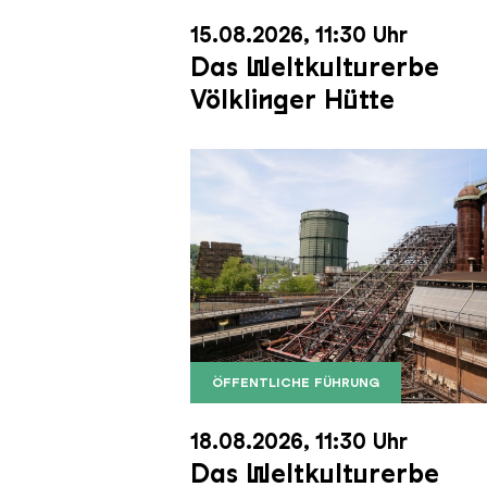
15.08.2026, 11:30 Uhr
Das Weltkulturerbe
Völklinger Hütte
ÖFFENTLICHE FÜHRUNG
Der Erzschrägaufzug der Völkli
Copyright: Weltkulturerbe Völkli
18.08.2026, 11:30 Uhr
Das Weltkulturerbe