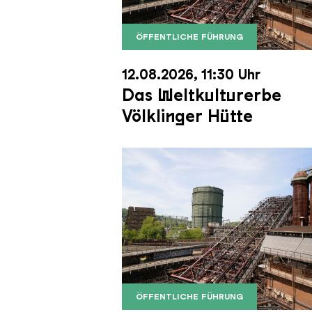
ÖFFENTLICHE FÜHRUNG
Der Erzschrägaufzug der Völkli
Copyright: Weltkulturerbe Völkli
12.08.2026, 11:30 Uhr
Das Weltkulturerbe
Völklinger Hütte
ÖFFENTLICHE FÜHRUNG
Der Erzschrägaufzug der Völkli
Copyright: Weltkulturerbe Völkli