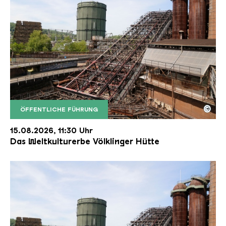
©
ÖFFENTLICHE FÜHRUNG
Der Erzschrägaufzug der Völklinger Hütte mit de
Copyright: Weltkulturerbe Völklinger Hütte | Karl 
15.08.2026, 11:30 Uhr
Das Weltkulturerbe Völklinger Hütte