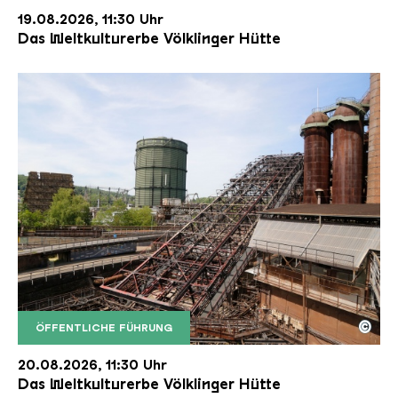
19.08.2026, 11:30 Uhr
Das Weltkulturerbe Völklinger Hütte
©
ÖFFENTLICHE FÜHRUNG
Der Erzschrägaufzug der Völklinger Hütte mit de
Copyright: Weltkulturerbe Völklinger Hütte | Karl 
20.08.2026, 11:30 Uhr
Das Weltkulturerbe Völklinger Hütte