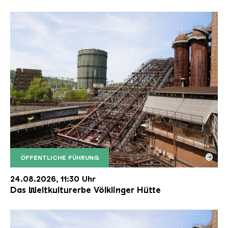
©
ÖFFENTLICHE FÜHRUNG
Der Erzschrägaufzug der Völklinger Hütte mit de
Copyright: Weltkulturerbe Völklinger Hütte | Karl 
24.08.2026, 11:30 Uhr
Das Weltkulturerbe Völklinger Hütte