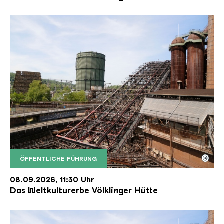
©
ÖFFENTLICHE FÜHRUNG
Der Erzschrägaufzug der Völklinger Hütte mit de
Copyright: Weltkulturerbe Völklinger Hütte | Karl 
08.09.2026, 11:30 Uhr
Das Weltkulturerbe Völklinger Hütte