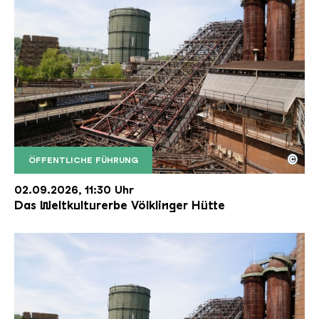
©
ÖFFENTLICHE FÜHRUNG
Der Erzschrägaufzug der Völklinger Hütte mit de
Copyright: Weltkulturerbe Völklinger Hütte | Karl 
02.09.2026, 11:30 Uhr
Das Weltkulturerbe Völklinger Hütte