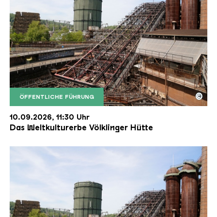
©
ÖFFENTLICHE FÜHRUNG
Der Erzschrägaufzug der Völklinger Hütte mit de
Copyright: Weltkulturerbe Völklinger Hütte | Karl 
10.09.2026, 11:30 Uhr
Das Weltkulturerbe Völklinger Hütte