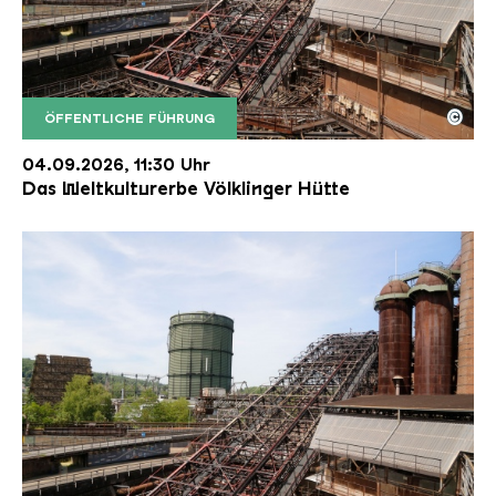
©
ÖFFENTLICHE FÜHRUNG
Der Erzschrägaufzug der Völklinger Hütte mit de
Copyright: Weltkulturerbe Völklinger Hütte | Karl 
04.09.2026, 11:30 Uhr
Das Weltkulturerbe Völklinger Hütte