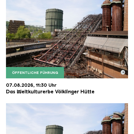
©
ÖFFENTLICHE FÜHRUNG
Der Erzschrägaufzug der Völklinger Hütte mit de
Copyright: Weltkulturerbe Völklinger Hütte | Karl 
07.08.2026, 11:30 Uhr
Das Weltkulturerbe Völklinger Hütte