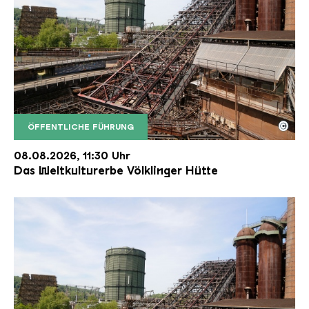
©
ÖFFENTLICHE FÜHRUNG
Der Erzschrägaufzug der Völklinger Hütte mit de
Copyright: Weltkulturerbe Völklinger Hütte | Karl 
08.08.2026, 11:30 Uhr
Das Weltkulturerbe Völklinger Hütte