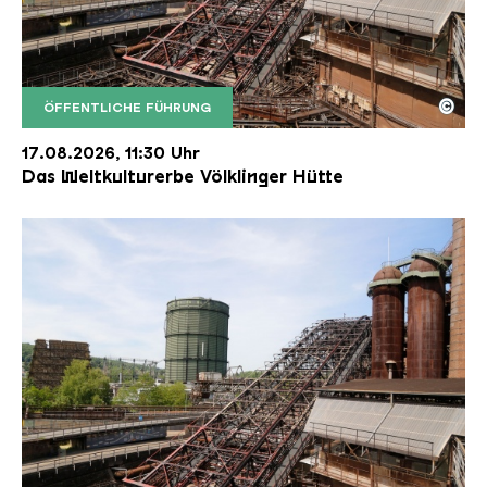
©
ÖFFENTLICHE FÜHRUNG
Der Erzschrägaufzug der Völklinger Hütte mit de
Copyright: Weltkulturerbe Völklinger Hütte | Karl 
17.08.2026, 11:30 Uhr
Das Weltkulturerbe Völklinger Hütte