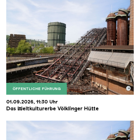
©
ÖFFENTLICHE FÜHRUNG
Der Erzschrägaufzug der Völklinger Hütte mit de
Copyright: Weltkulturerbe Völklinger Hütte | Karl 
01.09.2026, 11:30 Uhr
Das Weltkulturerbe Völklinger Hütte