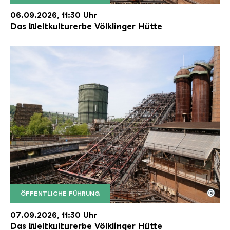
Der Erzschrägaufzug der Völklinger Hütte mit de
Copyright: Weltkulturerbe Völklinger Hütte | Karl 
06.09.2026, 11:30 Uhr
Das Weltkulturerbe Völklinger Hütte
©
ÖFFENTLICHE FÜHRUNG
Der Erzschrägaufzug der Völklinger Hütte mit de
Copyright: Weltkulturerbe Völklinger Hütte | Karl 
07.09.2026, 11:30 Uhr
Das Weltkulturerbe Völklinger Hütte