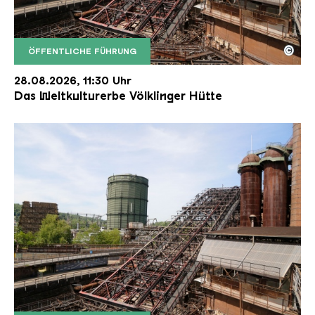
©
ÖFFENTLICHE FÜHRUNG
Der Erzschrägaufzug der Völklinger Hütte mit de
Copyright: Weltkulturerbe Völklinger Hütte | Karl 
28.08.2026, 11:30 Uhr
Das Weltkulturerbe Völklinger Hütte