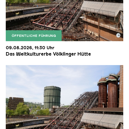
©
ÖFFENTLICHE FÜHRUNG
Der Erzschrägaufzug der Völklinger Hütte mit de
Copyright: Weltkulturerbe Völklinger Hütte | Karl 
09.08.2026, 11:30 Uhr
Das Weltkulturerbe Völklinger Hütte