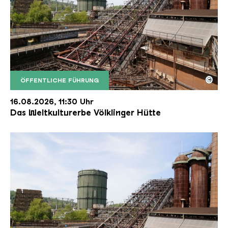
©
ÖFFENTLICHE FÜHRUNG
Der Erzschrägaufzug der Völklinger Hütte mit de
Copyright: Weltkulturerbe Völklinger Hütte | Karl 
16.08.2026, 11:30 Uhr
Das Weltkulturerbe Völklinger Hütte