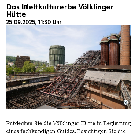
Das Weltkulturerbe Völklinger
Hütte
25.09.2025, 11:30 Uhr
©
Der Erzschrägaufzug der Völklinger Hütte mit de
Copyright: Weltkulturerbe Völklinger Hütte | Karl 
Entdecken Sie die Völklinger Hütte in Begleitung
eines fachkundigen Guides. Besichtigen Sie die