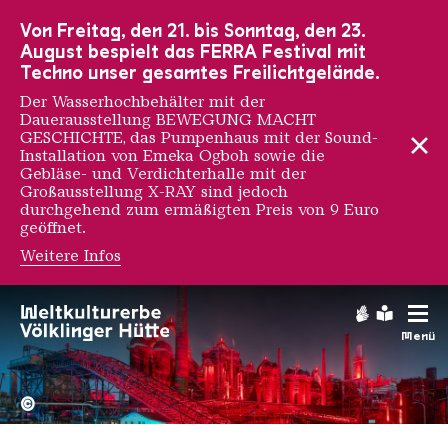
Zur Hauptnavigation
Zur Suche
Zum Inhalt
Zur Fußnavigation
Von Freitag, den 21. bis Sonntag, den 23.
August bespielt das FERRA Festival mit
Techno unser gesamtes Freilichtgelände.
Der Wasserhochbehälter mit der
Dauerausstellung BEWEGUNG MACHT
GESCHICHTE, das Pumpenhaus mit der Sound-
Installation von Emeka Ogboh sowie die
Gebläse- und Verdichterhalle mit der
Großausstellung X-RAY sind jedoch
durchgehend zum ermäßigten Preis von 9 Euro
geöffnet.
Weitere Infos
Gebärdens
Leichte
Menü
Hochofengruppe in Rot
Copyright: Weltkulturerbe 
©