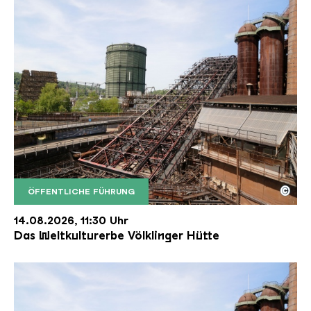
©
ÖFFENTLICHE FÜHRUNG
Der Erzschrägaufzug der Völklinger Hütte mit de
Copyright: Weltkulturerbe Völklinger Hütte | Karl 
14.08.2026, 11:30 Uhr
Das Weltkulturerbe Völklinger Hütte