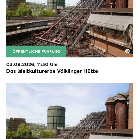
©
ÖFFENTLICHE FÜHRUNG
Der Erzschrägaufzug der Völklinger Hütte mit de
Copyright: Weltkulturerbe Völklinger Hütte | Karl 
03.09.2026, 11:30 Uhr
Das Weltkulturerbe Völklinger Hütte