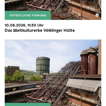
©
ÖFFENTLICHE FÜHRUNG
Der Erzschrägaufzug der Völklinger Hütte mit de
Copyright: Weltkulturerbe Völklinger Hütte | Karl 
10.08.2026, 11:30 Uhr
Das Weltkulturerbe Völklinger Hütte