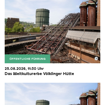
©
ÖFFENTLICHE FÜHRUNG
Der Erzschrägaufzug der Völklinger Hütte mit de
Copyright: Weltkulturerbe Völklinger Hütte | Karl 
25.08.2026, 11:30 Uhr
Das Weltkulturerbe Völklinger Hütte