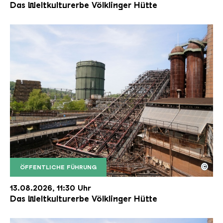
Das Weltkulturerbe Völklinger Hütte
©
ÖFFENTLICHE FÜHRUNG
Der Erzschrägaufzug der Völklinger Hütte mit de
Copyright: Weltkulturerbe Völklinger Hütte | Karl 
13.08.2026, 11:30 Uhr
Das Weltkulturerbe Völklinger Hütte