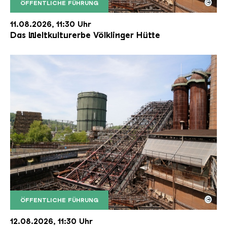
©
ÖFFENTLICHE FÜHRUNG
Der Erzschrägaufzug der Völklinger Hütte mit de
Copyright: Weltkulturerbe Völklinger Hütte | Karl 
11.08.2026, 11:30 Uhr
Das Weltkulturerbe Völklinger Hütte
©
ÖFFENTLICHE FÜHRUNG
Der Erzschrägaufzug der Völklinger Hütte mit de
Copyright: Weltkulturerbe Völklinger Hütte | Karl 
12.08.2026, 11:30 Uhr