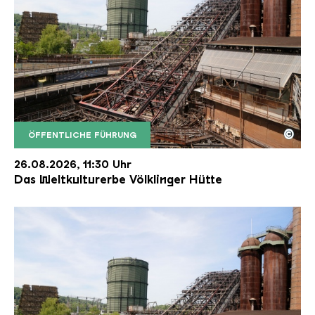
©
ÖFFENTLICHE FÜHRUNG
Der Erzschrägaufzug der Völklinger Hütte mit de
Copyright: Weltkulturerbe Völklinger Hütte | Karl 
26.08.2026, 11:30 Uhr
Das Weltkulturerbe Völklinger Hütte