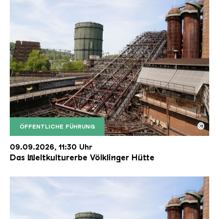
©
ÖFFENTLICHE FÜHRUNG
Der Erzschrägaufzug der Völklinger Hütte mit de
Copyright: Weltkulturerbe Völklinger Hütte | Karl 
09.09.2026, 11:30 Uhr
Das Weltkulturerbe Völklinger Hütte