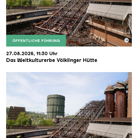
©
ÖFFENTLICHE FÜHRUNG
Der Erzschrägaufzug der Völklinger Hütte mit de
Copyright: Weltkulturerbe Völklinger Hütte | Karl 
27.08.2026, 11:30 Uhr
Das Weltkulturerbe Völklinger Hütte