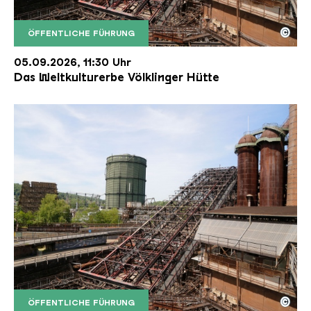
©
ÖFFENTLICHE FÜHRUNG
Der Erzschrägaufzug der Völklinger Hütte mit de
Copyright: Weltkulturerbe Völklinger Hütte | Karl 
05.09.2026, 11:30 Uhr
Das Weltkulturerbe Völklinger Hütte
©
ÖFFENTLICHE FÜHRUNG