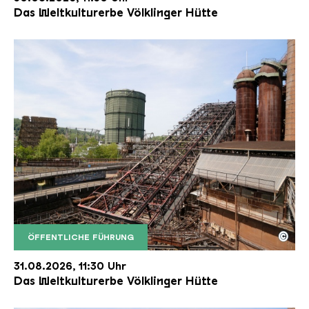
Das Weltkulturerbe Völklinger Hütte
©
ÖFFENTLICHE FÜHRUNG
Der Erzschrägaufzug der Völklinger Hütte mit de
Copyright: Weltkulturerbe Völklinger Hütte | Karl 
31.08.2026, 11:30 Uhr
Das Weltkulturerbe Völklinger Hütte