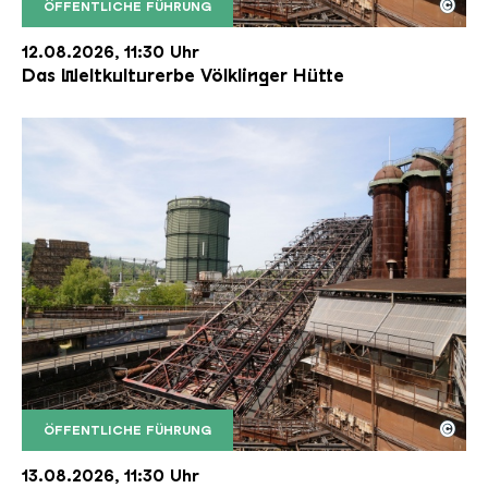
©
ÖFFENTLICHE FÜHRUNG
Der Erzschrägaufzug der Völklinger Hütte mit de
Copyright: Weltkulturerbe Völklinger Hütte | Karl 
12.08.2026, 11:30 Uhr
Das Weltkulturerbe Völklinger Hütte
©
ÖFFENTLICHE FÜHRUNG
Der Erzschrägaufzug der Völklinger Hütte mit de
Copyright: Weltkulturerbe Völklinger Hütte | Karl 
13.08.2026, 11:30 Uhr