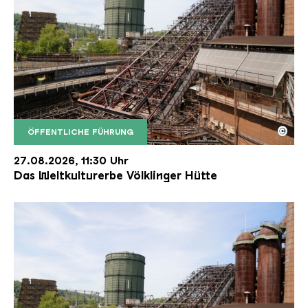
©
ÖFFENTLICHE FÜHRUNG
Der Erzschrägaufzug der Völklinger Hütte mit de
Copyright: Weltkulturerbe Völklinger Hütte | Karl 
27.08.2026, 11:30 Uhr
Das Weltkulturerbe Völklinger Hütte