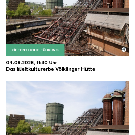
©
ÖFFENTLICHE FÜHRUNG
Der Erzschrägaufzug der Völklinger Hütte mit de
Copyright: Weltkulturerbe Völklinger Hütte | Karl 
04.09.2026, 11:30 Uhr
Das Weltkulturerbe Völklinger Hütte