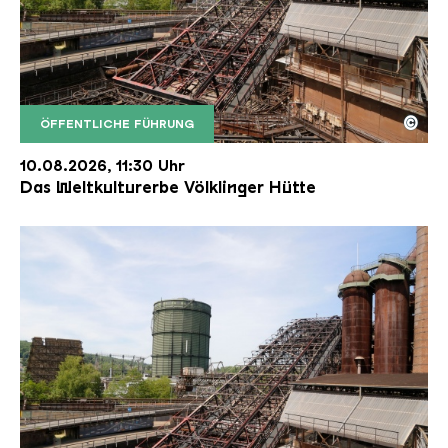
©
ÖFFENTLICHE FÜHRUNG
Der Erzschrägaufzug der Völklinger Hütte mit de
Copyright: Weltkulturerbe Völklinger Hütte | Karl 
10.08.2026, 11:30 Uhr
Das Weltkulturerbe Völklinger Hütte