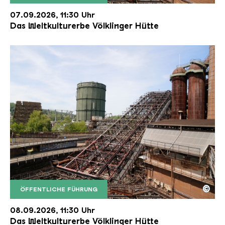
Der Erzschrägaufzug der Völklinger Hütte mit de
Copyright: Weltkulturerbe Völklinger Hütte | Karl 
07.09.2026, 11:30 Uhr
Das Weltkulturerbe Völklinger Hütte
©
ÖFFENTLICHE FÜHRUNG
Der Erzschrägaufzug der Völklinger Hütte mit de
Copyright: Weltkulturerbe Völklinger Hütte | Karl 
08.09.2026, 11:30 Uhr
Das Weltkulturerbe Völklinger Hütte