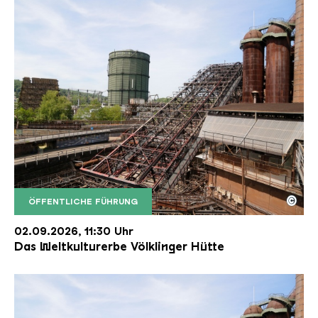
©
ÖFFENTLICHE FÜHRUNG
Der Erzschrägaufzug der Völklinger Hütte mit de
Copyright: Weltkulturerbe Völklinger Hütte | Karl 
02.09.2026, 11:30 Uhr
Das Weltkulturerbe Völklinger Hütte