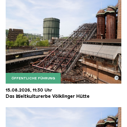
©
ÖFFENTLICHE FÜHRUNG
Der Erzschrägaufzug der Völklinger Hütte mit de
Copyright: Weltkulturerbe Völklinger Hütte | Karl 
15.08.2026, 11:30 Uhr
Das Weltkulturerbe Völklinger Hütte