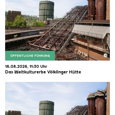
©
ÖFFENTLICHE FÜHRUNG
Der Erzschrägaufzug der Völklinger Hütte mit de
Copyright: Weltkulturerbe Völklinger Hütte | Karl 
16.08.2026, 11:30 Uhr
Das Weltkulturerbe Völklinger Hütte