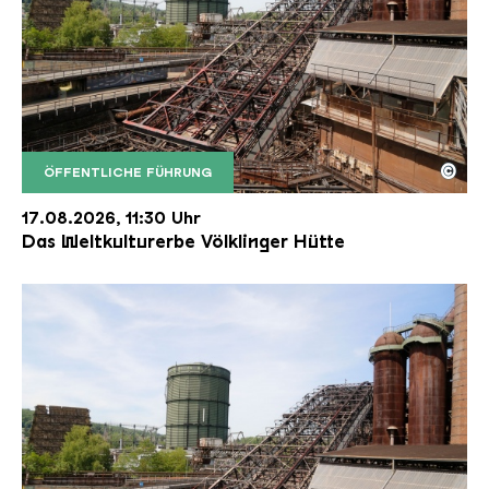
©
ÖFFENTLICHE FÜHRUNG
Der Erzschrägaufzug der Völklinger Hütte mit de
Copyright: Weltkulturerbe Völklinger Hütte | Karl 
17.08.2026, 11:30 Uhr
Das Weltkulturerbe Völklinger Hütte