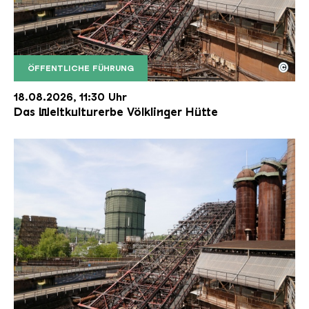
©
ÖFFENTLICHE FÜHRUNG
Der Erzschrägaufzug der Völklinger Hütte mit de
Copyright: Weltkulturerbe Völklinger Hütte | Karl 
18.08.2026, 11:30 Uhr
Das Weltkulturerbe Völklinger Hütte