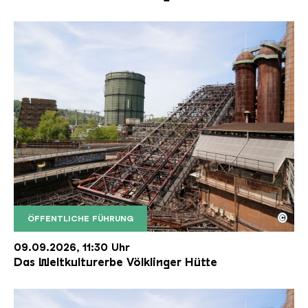
©
ÖFFENTLICHE FÜHRUNG
Der Erzschrägaufzug der Völklinger Hütte mit de
Copyright: Weltkulturerbe Völklinger Hütte | Karl 
09.09.2026, 11:30 Uhr
Das Weltkulturerbe Völklinger Hütte