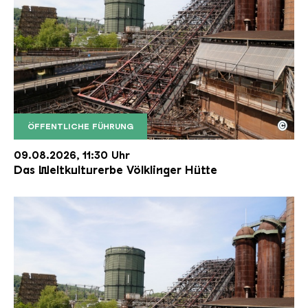
©
ÖFFENTLICHE FÜHRUNG
Der Erzschrägaufzug der Völklinger Hütte mit de
Copyright: Weltkulturerbe Völklinger Hütte | Karl 
09.08.2026, 11:30 Uhr
Das Weltkulturerbe Völklinger Hütte