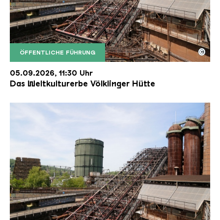
©
ÖFFENTLICHE FÜHRUNG
Der Erzschrägaufzug der Völklinger Hütte mit de
Copyright: Weltkulturerbe Völklinger Hütte | Karl 
05.09.2026, 11:30 Uhr
Das Weltkulturerbe Völklinger Hütte