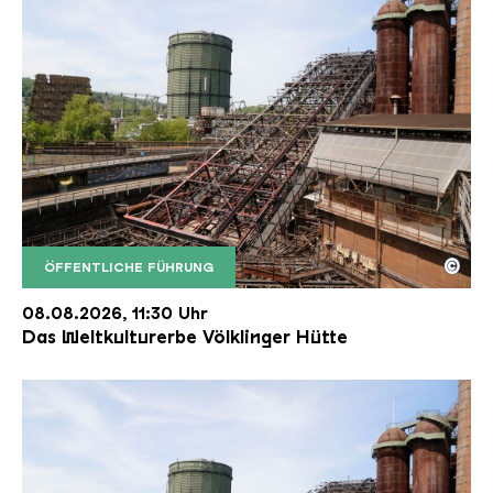
©
ÖFFENTLICHE FÜHRUNG
Der Erzschrägaufzug der Völklinger Hütte mit de
Copyright: Weltkulturerbe Völklinger Hütte | Karl 
08.08.2026, 11:30 Uhr
Das Weltkulturerbe Völklinger Hütte