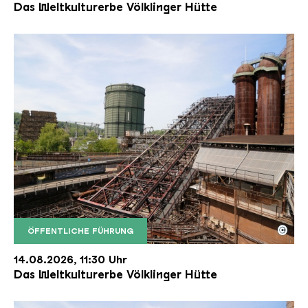
Das Weltkulturerbe Völklinger Hütte
©
ÖFFENTLICHE FÜHRUNG
Der Erzschrägaufzug der Völklinger Hütte mit de
Copyright: Weltkulturerbe Völklinger Hütte | Karl 
14.08.2026, 11:30 Uhr
Das Weltkulturerbe Völklinger Hütte