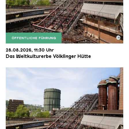
©
ÖFFENTLICHE FÜHRUNG
Der Erzschrägaufzug der Völklinger Hütte mit de
Copyright: Weltkulturerbe Völklinger Hütte | Karl 
28.08.2026, 11:30 Uhr
Das Weltkulturerbe Völklinger Hütte