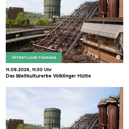
©
ÖFFENTLICHE FÜHRUNG
Der Erzschrägaufzug der Völklinger Hütte mit de
Copyright: Weltkulturerbe Völklinger Hütte | Karl 
11.09.2026, 11:30 Uhr
Das Weltkulturerbe Völklinger Hütte