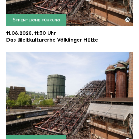
©
ÖFFENTLICHE FÜHRUNG
Der Erzschrägaufzug der Völklinger Hütte mit de
Copyright: Weltkulturerbe Völklinger Hütte | Karl 
11.08.2026, 11:30 Uhr
Das Weltkulturerbe Völklinger Hütte