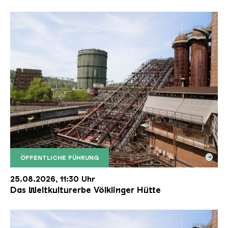
©
ÖFFENTLICHE FÜHRUNG
Der Erzschrägaufzug der Völklinger Hütte mit de
Copyright: Weltkulturerbe Völklinger Hütte | Karl 
25.08.2026, 11:30 Uhr
Das Weltkulturerbe Völklinger Hütte