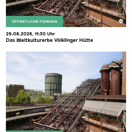
©
ÖFFENTLICHE FÜHRUNG
Der Erzschrägaufzug der Völklinger Hütte mit de
Copyright: Weltkulturerbe Völklinger Hütte | Karl 
29.08.2026, 11:30 Uhr
Das Weltkulturerbe Völklinger Hütte