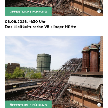
©
ÖFFENTLICHE FÜHRUNG
Der Erzschrägaufzug der Völklinger Hütte mit de
Copyright: Weltkulturerbe Völklinger Hütte | Karl 
06.09.2026, 11:30 Uhr
Das Weltkulturerbe Völklinger Hütte
©
ÖFFENTLICHE FÜHRUNG