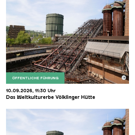
©
ÖFFENTLICHE FÜHRUNG
Der Erzschrägaufzug der Völklinger Hütte mit de
Copyright: Weltkulturerbe Völklinger Hütte | Karl 
10.09.2026, 11:30 Uhr
Das Weltkulturerbe Völklinger Hütte