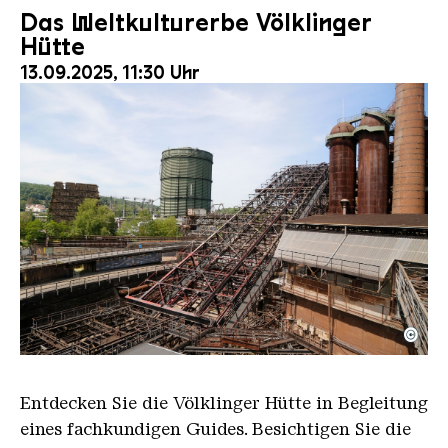
Das Weltkulturerbe Völklinger
Hütte
13.09.2025, 11:30 Uhr
©
Der Erzschrägaufzug der Völklinger Hütte mit de
Copyright: Weltkulturerbe Völklinger Hütte | Karl 
Entdecken Sie die Völklinger Hütte in Begleitung
eines fachkundigen Guides. Besichtigen Sie die