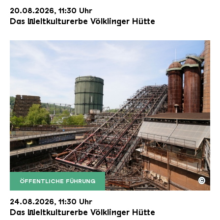
20.08.2026, 11:30 Uhr
Das Weltkulturerbe Völklinger Hütte
©
ÖFFENTLICHE FÜHRUNG
Der Erzschrägaufzug der Völklinger Hütte mit de
Copyright: Weltkulturerbe Völklinger Hütte | Karl 
24.08.2026, 11:30 Uhr
Das Weltkulturerbe Völklinger Hütte