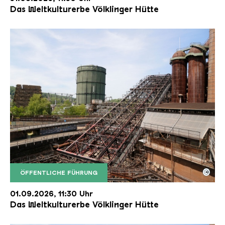
Das Weltkulturerbe Völklinger Hütte
©
ÖFFENTLICHE FÜHRUNG
Der Erzschrägaufzug der Völklinger Hütte mit de
Copyright: Weltkulturerbe Völklinger Hütte | Karl 
01.09.2026, 11:30 Uhr
Das Weltkulturerbe Völklinger Hütte