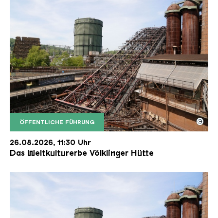
©
ÖFFENTLICHE FÜHRUNG
Der Erzschrägaufzug der Völklinger Hütte mit de
Copyright: Weltkulturerbe Völklinger Hütte | Karl 
26.08.2026, 11:30 Uhr
Das Weltkulturerbe Völklinger Hütte