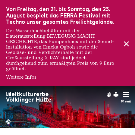
Zur Hauptnavigation
Zur Suche
Zum Inhalt
Zur Fußnavigation
Von Freitag, den 21. bis Sonntag, den 23.
August bespielt das FERRA Festival mit
Techno unser gesamtes Freilichtgelände.
Der Wasserhochbehälter mit der
Dauerausstellung BEWEGUNG MACHT
GESCHICHTE, das Pumpenhaus mit der Sound-
Installation von Emeka Ogboh sowie die
Gebläse- und Verdichterhalle mit der
Großausstellung X-RAY sind jedoch
durchgehend zum ermäßigten Preis von 9 Euro
geöffnet.
Weitere Infos
Gebärdens
Leichte
Menü
Hochofengruppe in Rot
Copyright: Weltkulturerbe 
©