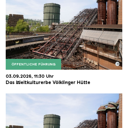
©
ÖFFENTLICHE FÜHRUNG
Der Erzschrägaufzug der Völklinger Hütte mit de
Copyright: Weltkulturerbe Völklinger Hütte | Karl 
03.09.2026, 11:30 Uhr
Das Weltkulturerbe Völklinger Hütte