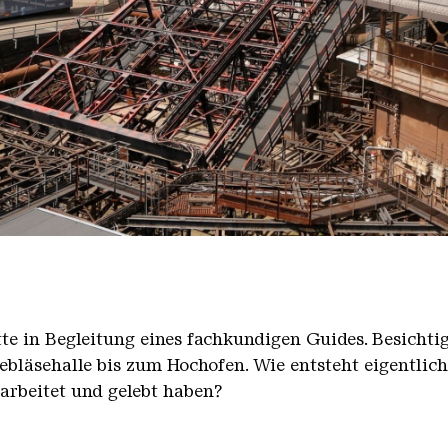
nger Hütte mit dem Gasometer im Hintergrund
nger Hütte | Karl Heinrich Veith
̈tte in Begleitung eines fachkundigen Guides. Besicht
bläsehalle bis zum Hochofen. Wie entsteht eigentlic
earbeitet und gelebt haben?