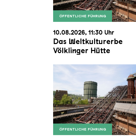
ÖFFENTLICHE FÜHRUNG
Der Erzschrägaufzug der Völkli
Copyright: Weltkulturerbe Völkli
10.08.2026, 11:30 Uhr
Das Weltkulturerbe
Völklinger Hütte
ÖFFENTLICHE FÜHRUNG
Der Erzschrägaufzug der Völkli
Copyright: Weltkulturerbe Völkli