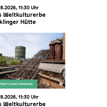
8.2026, 11:30 Uhr
 Weltkulturerbe
klinger Hütte
©
FENTLICHE FÜHRUNG
it dem Gasometer im Hintergrund
Karl Heinrich Veith
Erzschrägaufzug der Völklinger Hütte mit dem Gasom
right: Weltkulturerbe Völklinger Hütte | Karl Heinric
8.2026, 11:30 Uhr
 Weltkulturerbe