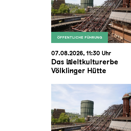
ÖFFENTLICHE FÜHRUNG
Der Erzschrägaufzug der Völkli
Copyright: Weltkulturerbe Völkli
07.08.2026, 11:30 Uhr
Das Weltkulturerbe
Völklinger Hütte