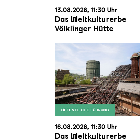
13.08.2026, 11:30 Uhr
Das Weltkulturerbe
Völklinger Hütte
ÖFFENTLICHE FÜHRUNG
Der Erzschrägaufzug der Völkli
Copyright: Weltkulturerbe Völkli
16.08.2026, 11:30 Uhr
Das Weltkulturerbe