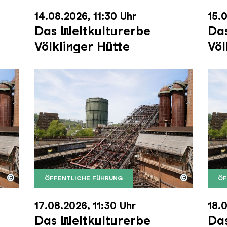
14.08.2026, 11:30 Uhr
15.0
Das Weltkulturerbe
Das
Völklinger Hütte
Völ
©
©
ÖFFENTLICHE FÜHRUNG
ÖF
nger Hütte mit dem Gasometer im Hintergrund
nger Hütte | Karl Heinrich Veith
Der Erzschrägaufzug der Völklinger Hütte m
Copyright: Weltkulturerbe Völklinger Hütte | 
Der 
Copy
17.08.2026, 11:30 Uhr
18.0
Das Weltkulturerbe
Das