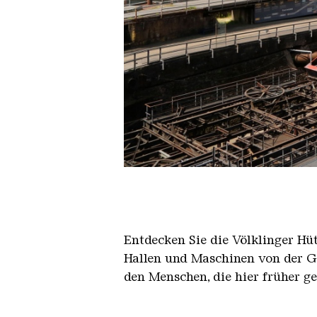
Der Erzschrägaufzug der Völkli
Copyright: Weltkulturerbe Völkli
Entdecken Sie die Völklinger Hu
Hallen und Maschinen von der Ge
den Menschen, die hier früher g