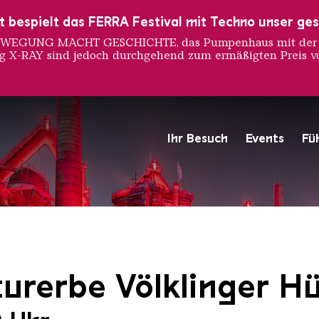
ust bespielt das FERRA Festival mit Techno unser ge
 BEWEGUNG MACHT GESCHICHTE, das Pumpenhaus mit der S
ng X-RAY sind jedoch durchgehend zum ermäßigten Preis vo
Ihr Besuch
Events
Fü
Hochofengruppe in Rot
Copyright: Weltkulturerbe 
urerbe Völklinger Hü