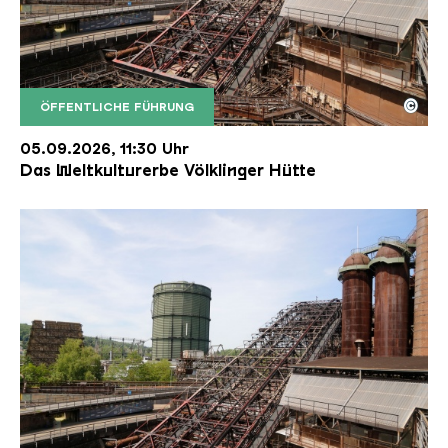
©
ÖFFENTLICHE FÜHRUNG
Der Erzschrägaufzug der Völklinger Hütte mit de
Copyright: Weltkulturerbe Völklinger Hütte | Karl 
05.09.2026, 11:30 Uhr
Das Weltkulturerbe Völklinger Hütte