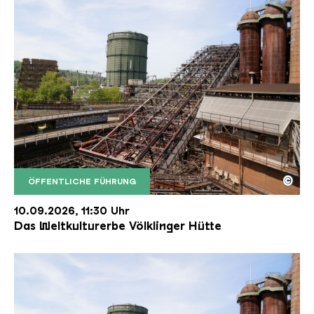
©
ÖFFENTLICHE FÜHRUNG
Der Erzschrägaufzug der Völklinger Hütte mit de
Copyright: Weltkulturerbe Völklinger Hütte | Karl 
10.09.2026, 11:30 Uhr
Das Weltkulturerbe Völklinger Hütte