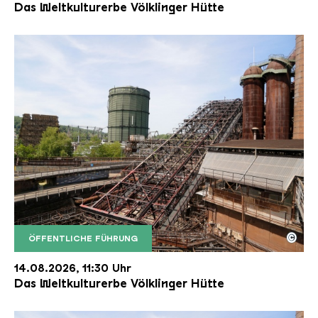
Das Weltkulturerbe Völklinger Hütte
©
ÖFFENTLICHE FÜHRUNG
Der Erzschrägaufzug der Völklinger Hütte mit de
Copyright: Weltkulturerbe Völklinger Hütte | Karl 
14.08.2026, 11:30 Uhr
Das Weltkulturerbe Völklinger Hütte