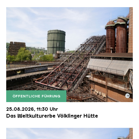
©
ÖFFENTLICHE FÜHRUNG
Der Erzschrägaufzug der Völklinger Hütte mit de
Copyright: Weltkulturerbe Völklinger Hütte | Karl 
25.08.2026, 11:30 Uhr
Das Weltkulturerbe Völklinger Hütte