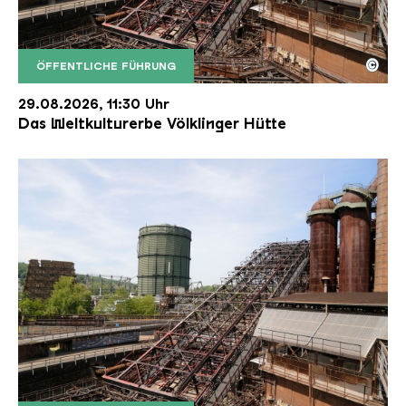
©
ÖFFENTLICHE FÜHRUNG
Der Erzschrägaufzug der Völklinger Hütte mit de
Copyright: Weltkulturerbe Völklinger Hütte | Karl 
29.08.2026, 11:30 Uhr
Das Weltkulturerbe Völklinger Hütte