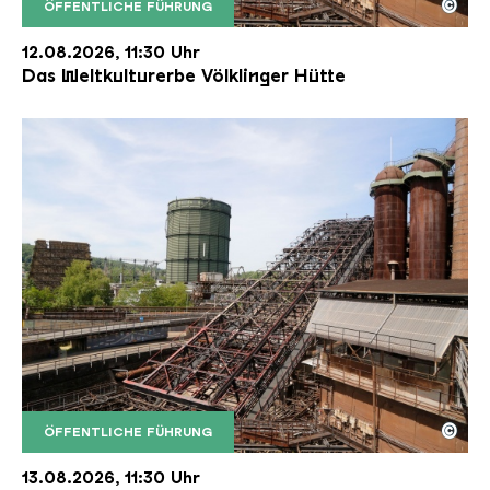
©
ÖFFENTLICHE FÜHRUNG
Der Erzschrägaufzug der Völklinger Hütte mit de
Copyright: Weltkulturerbe Völklinger Hütte | Karl 
12.08.2026, 11:30 Uhr
Das Weltkulturerbe Völklinger Hütte
©
ÖFFENTLICHE FÜHRUNG
Der Erzschrägaufzug der Völklinger Hütte mit de
Copyright: Weltkulturerbe Völklinger Hütte | Karl 
13.08.2026, 11:30 Uhr