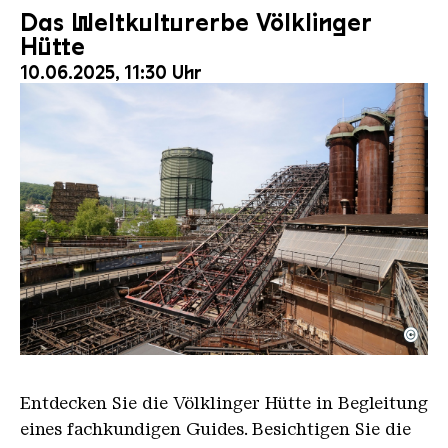
Das Weltkulturerbe Völklinger
Hütte
10.06.2025, 11:30 Uhr
©
Der Erzschrägaufzug der Völklinger Hütte mit de
Copyright: Weltkulturerbe Völklinger Hütte | Karl 
Entdecken Sie die Völklinger Hütte in Begleitung
eines fachkundigen Guides. Besichtigen Sie die