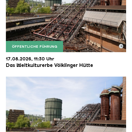
©
ÖFFENTLICHE FÜHRUNG
Der Erzschrägaufzug der Völklinger Hütte mit de
Copyright: Weltkulturerbe Völklinger Hütte | Karl 
17.08.2026, 11:30 Uhr
Das Weltkulturerbe Völklinger Hütte