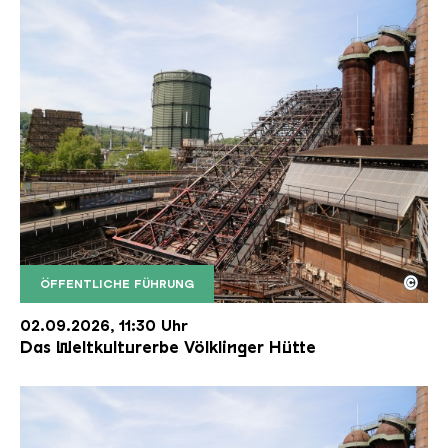
©
ÖFFENTLICHE FÜHRUNG
Der Erzschrägaufzug der Völklinger Hütte mit de
Copyright: Weltkulturerbe Völklinger Hütte | Karl 
02.09.2026, 11:30 Uhr
Das Weltkulturerbe Völklinger Hütte