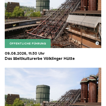
©
ÖFFENTLICHE FÜHRUNG
Der Erzschrägaufzug der Völklinger Hütte mit de
Copyright: Weltkulturerbe Völklinger Hütte | Karl 
09.08.2026, 11:30 Uhr
Das Weltkulturerbe Völklinger Hütte