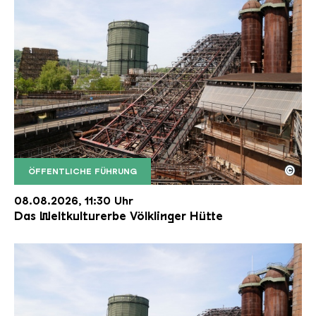
©
ÖFFENTLICHE FÜHRUNG
Der Erzschrägaufzug der Völklinger Hütte mit de
Copyright: Weltkulturerbe Völklinger Hütte | Karl 
08.08.2026, 11:30 Uhr
Das Weltkulturerbe Völklinger Hütte