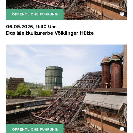
©
ÖFFENTLICHE FÜHRUNG
Der Erzschrägaufzug der Völklinger Hütte mit de
Copyright: Weltkulturerbe Völklinger Hütte | Karl 
06.09.2026, 11:30 Uhr
Das Weltkulturerbe Völklinger Hütte
©
ÖFFENTLICHE FÜHRUNG