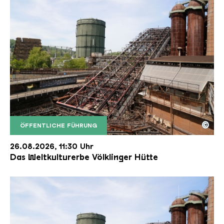
©
ÖFFENTLICHE FÜHRUNG
Der Erzschrägaufzug der Völklinger Hütte mit de
Copyright: Weltkulturerbe Völklinger Hütte | Karl 
26.08.2026, 11:30 Uhr
Das Weltkulturerbe Völklinger Hütte