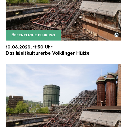
©
ÖFFENTLICHE FÜHRUNG
Der Erzschrägaufzug der Völklinger Hütte mit de
Copyright: Weltkulturerbe Völklinger Hütte | Karl 
10.08.2026, 11:30 Uhr
Das Weltkulturerbe Völklinger Hütte