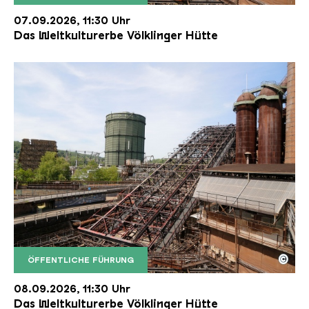
Der Erzschrägaufzug der Völklinger Hütte mit de
Copyright: Weltkulturerbe Völklinger Hütte | Karl 
07.09.2026, 11:30 Uhr
Das Weltkulturerbe Völklinger Hütte
©
ÖFFENTLICHE FÜHRUNG
Der Erzschrägaufzug der Völklinger Hütte mit de
Copyright: Weltkulturerbe Völklinger Hütte | Karl 
08.09.2026, 11:30 Uhr
Das Weltkulturerbe Völklinger Hütte