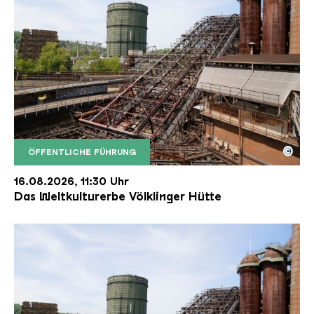
©
ÖFFENTLICHE FÜHRUNG
Der Erzschrägaufzug der Völklinger Hütte mit de
Copyright: Weltkulturerbe Völklinger Hütte | Karl 
16.08.2026, 11:30 Uhr
Das Weltkulturerbe Völklinger Hütte