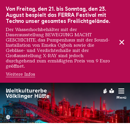
Zur Hauptnavigation
Zur Suche
Zum Inhalt
Zur Fußnavigation
Von Freitag, den 21. bis Sonntag, den 23.
August bespielt das FERRA Festival mit
Techno unser gesamtes Freilichtgelände.
Der Wasserhochbehälter mit der
Dauerausstellung BEWEGUNG MACHT
GESCHICHTE, das Pumpenhaus mit der Sound-
Installation von Emeka Ogboh sowie die
Gebläse- und Verdichterhalle mit der
Großausstellung X-RAY sind jedoch
durchgehend zum ermäßigten Preis von 9 Euro
geöffnet.
Weitere Infos
Gebärdens
Leichte
Menü
Hochofengruppe in Rot
Copyright: Weltkulturerbe 
©