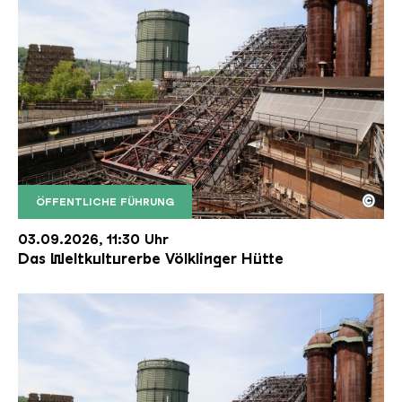
©
ÖFFENTLICHE FÜHRUNG
Der Erzschrägaufzug der Völklinger Hütte mit de
Copyright: Weltkulturerbe Völklinger Hütte | Karl 
03.09.2026, 11:30 Uhr
Das Weltkulturerbe Völklinger Hütte