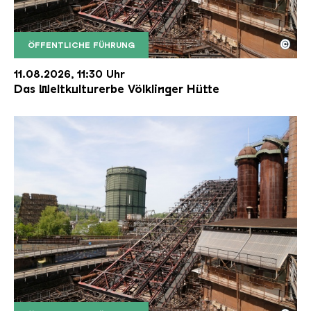
©
ÖFFENTLICHE FÜHRUNG
Der Erzschrägaufzug der Völklinger Hütte mit de
Copyright: Weltkulturerbe Völklinger Hütte | Karl 
11.08.2026, 11:30 Uhr
Das Weltkulturerbe Völklinger Hütte