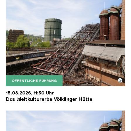
©
ÖFFENTLICHE FÜHRUNG
Der Erzschrägaufzug der Völklinger Hütte mit de
Copyright: Weltkulturerbe Völklinger Hütte | Karl 
15.08.2026, 11:30 Uhr
Das Weltkulturerbe Völklinger Hütte