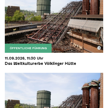
©
ÖFFENTLICHE FÜHRUNG
Der Erzschrägaufzug der Völklinger Hütte mit de
Copyright: Weltkulturerbe Völklinger Hütte | Karl 
11.09.2026, 11:30 Uhr
Das Weltkulturerbe Völklinger Hütte