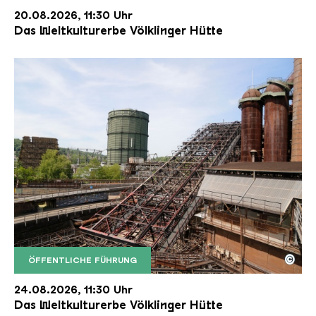
20.08.2026, 11:30 Uhr
Das Weltkulturerbe Völklinger Hütte
©
ÖFFENTLICHE FÜHRUNG
Der Erzschrägaufzug der Völklinger Hütte mit de
Copyright: Weltkulturerbe Völklinger Hütte | Karl 
24.08.2026, 11:30 Uhr
Das Weltkulturerbe Völklinger Hütte