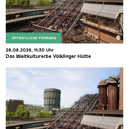
©
ÖFFENTLICHE FÜHRUNG
Der Erzschrägaufzug der Völklinger Hütte mit de
Copyright: Weltkulturerbe Völklinger Hütte | Karl 
28.08.2026, 11:30 Uhr
Das Weltkulturerbe Völklinger Hütte