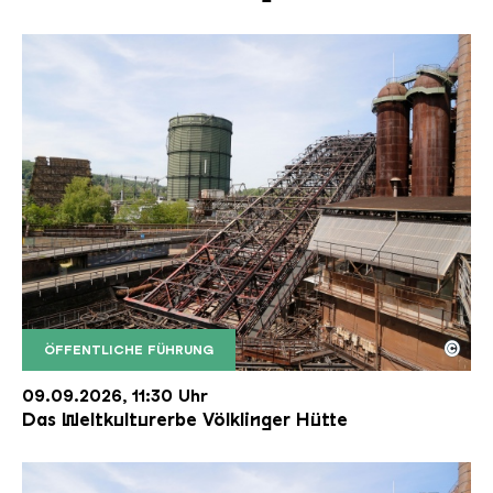
©
ÖFFENTLICHE FÜHRUNG
Der Erzschrägaufzug der Völklinger Hütte mit de
Copyright: Weltkulturerbe Völklinger Hütte | Karl 
09.09.2026, 11:30 Uhr
Das Weltkulturerbe Völklinger Hütte