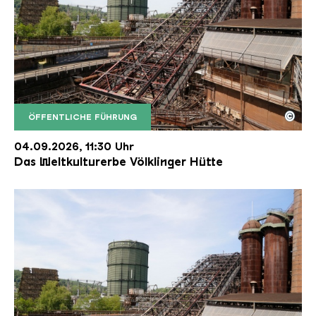
©
ÖFFENTLICHE FÜHRUNG
Der Erzschrägaufzug der Völklinger Hütte mit de
Copyright: Weltkulturerbe Völklinger Hütte | Karl 
04.09.2026, 11:30 Uhr
Das Weltkulturerbe Völklinger Hütte