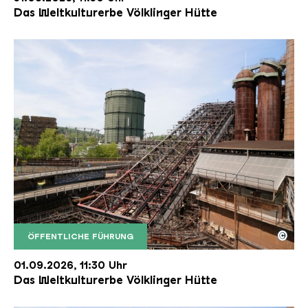
Das Weltkulturerbe Völklinger Hütte
©
ÖFFENTLICHE FÜHRUNG
Der Erzschrägaufzug der Völklinger Hütte mit de
Copyright: Weltkulturerbe Völklinger Hütte | Karl 
01.09.2026, 11:30 Uhr
Das Weltkulturerbe Völklinger Hütte