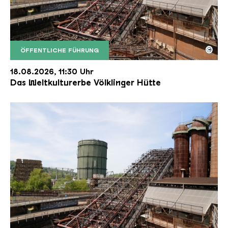
©
ÖFFENTLICHE FÜHRUNG
Der Erzschrägaufzug der Völklinger Hütte mit de
Copyright: Weltkulturerbe Völklinger Hütte | Karl 
18.08.2026, 11:30 Uhr
Das Weltkulturerbe Völklinger Hütte