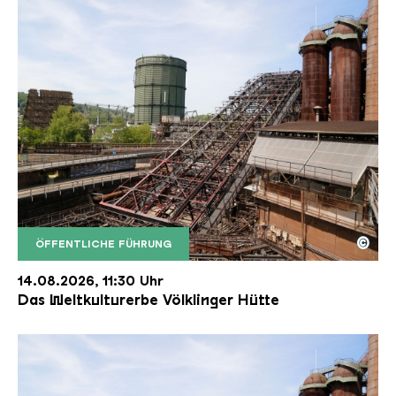
©
ÖFFENTLICHE FÜHRUNG
Der Erzschrägaufzug der Völklinger Hütte mit de
Copyright: Weltkulturerbe Völklinger Hütte | Karl 
14.08.2026, 11:30 Uhr
Das Weltkulturerbe Völklinger Hütte