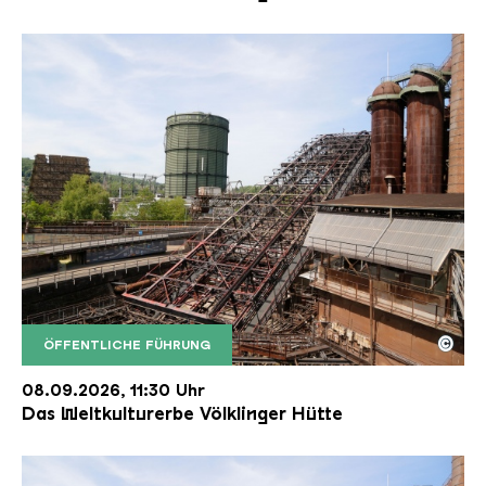
©
ÖFFENTLICHE FÜHRUNG
Der Erzschrägaufzug der Völklinger Hütte mit de
Copyright: Weltkulturerbe Völklinger Hütte | Karl 
08.09.2026, 11:30 Uhr
Das Weltkulturerbe Völklinger Hütte