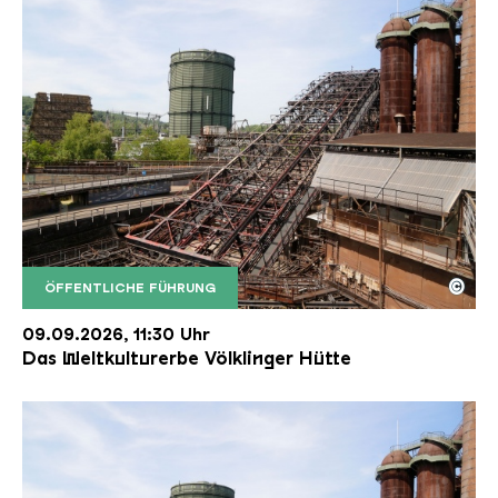
©
ÖFFENTLICHE FÜHRUNG
Der Erzschrägaufzug der Völklinger Hütte mit de
Copyright: Weltkulturerbe Völklinger Hütte | Karl 
09.09.2026, 11:30 Uhr
Das Weltkulturerbe Völklinger Hütte