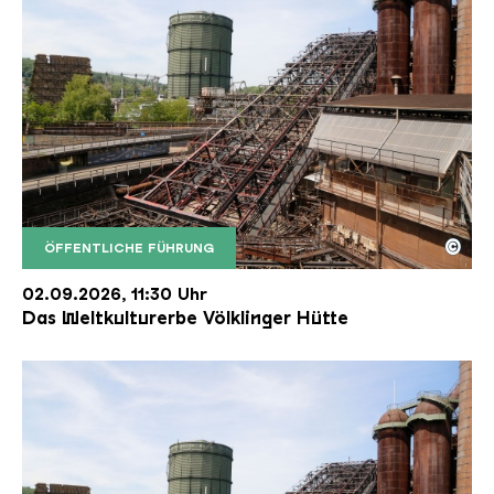
©
ÖFFENTLICHE FÜHRUNG
Der Erzschrägaufzug der Völklinger Hütte mit de
Copyright: Weltkulturerbe Völklinger Hütte | Karl 
02.09.2026, 11:30 Uhr
Das Weltkulturerbe Völklinger Hütte