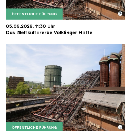
©
ÖFFENTLICHE FÜHRUNG
Der Erzschrägaufzug der Völklinger Hütte mit de
Copyright: Weltkulturerbe Völklinger Hütte | Karl 
05.09.2026, 11:30 Uhr
Das Weltkulturerbe Völklinger Hütte
©
ÖFFENTLICHE FÜHRUNG