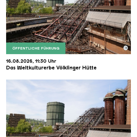
©
ÖFFENTLICHE FÜHRUNG
Der Erzschrägaufzug der Völklinger Hütte mit de
Copyright: Weltkulturerbe Völklinger Hütte | Karl 
16.08.2026, 11:30 Uhr
Das Weltkulturerbe Völklinger Hütte