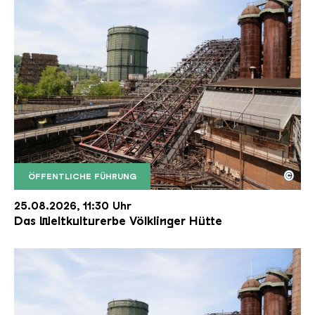
©
ÖFFENTLICHE FÜHRUNG
Der Erzschrägaufzug der Völklinger Hütte mit de
Copyright: Weltkulturerbe Völklinger Hütte | Karl 
25.08.2026, 11:30 Uhr
Das Weltkulturerbe Völklinger Hütte