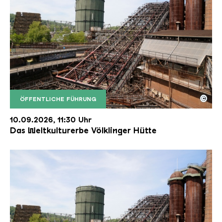
©
ÖFFENTLICHE FÜHRUNG
Der Erzschrägaufzug der Völklinger Hütte mit de
Copyright: Weltkulturerbe Völklinger Hütte | Karl 
10.09.2026, 11:30 Uhr
Das Weltkulturerbe Völklinger Hütte