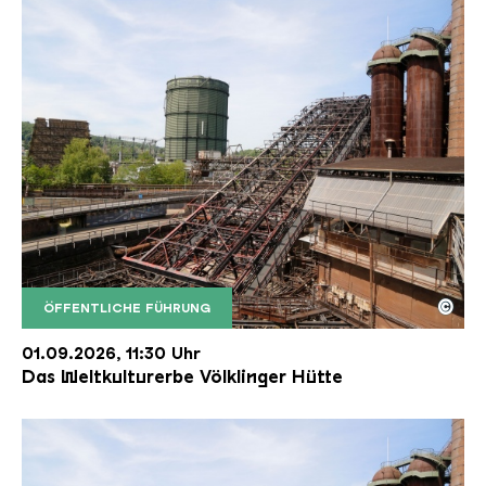
©
ÖFFENTLICHE FÜHRUNG
Der Erzschrägaufzug der Völklinger Hütte mit de
Copyright: Weltkulturerbe Völklinger Hütte | Karl 
01.09.2026, 11:30 Uhr
Das Weltkulturerbe Völklinger Hütte