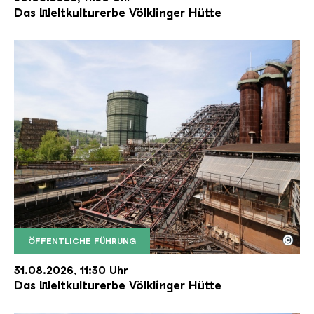
Das Weltkulturerbe Völklinger Hütte
©
ÖFFENTLICHE FÜHRUNG
Der Erzschrägaufzug der Völklinger Hütte mit de
Copyright: Weltkulturerbe Völklinger Hütte | Karl 
31.08.2026, 11:30 Uhr
Das Weltkulturerbe Völklinger Hütte