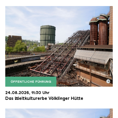
©
ÖFFENTLICHE FÜHRUNG
Der Erzschrägaufzug der Völklinger Hütte mit de
Copyright: Weltkulturerbe Völklinger Hütte | Karl 
24.08.2026, 11:30 Uhr
Das Weltkulturerbe Völklinger Hütte