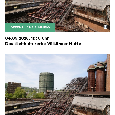
©
ÖFFENTLICHE FÜHRUNG
Der Erzschrägaufzug der Völklinger Hütte mit de
Copyright: Weltkulturerbe Völklinger Hütte | Karl 
04.09.2026, 11:30 Uhr
Das Weltkulturerbe Völklinger Hütte