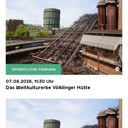
©
ÖFFENTLICHE FÜHRUNG
Der Erzschrägaufzug der Völklinger Hütte mit de
Copyright: Weltkulturerbe Völklinger Hütte | Karl 
07.08.2026, 11:30 Uhr
Das Weltkulturerbe Völklinger Hütte