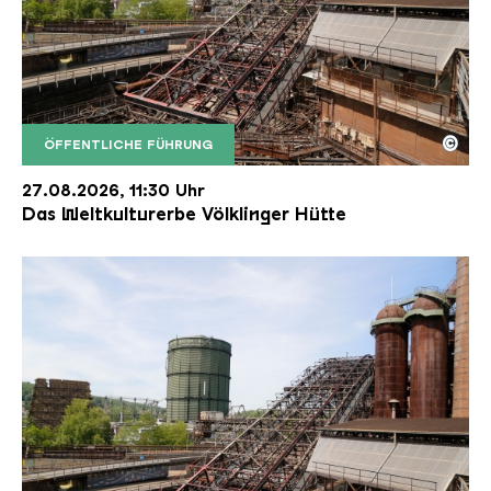
©
ÖFFENTLICHE FÜHRUNG
Der Erzschrägaufzug der Völklinger Hütte mit de
Copyright: Weltkulturerbe Völklinger Hütte | Karl 
27.08.2026, 11:30 Uhr
Das Weltkulturerbe Völklinger Hütte