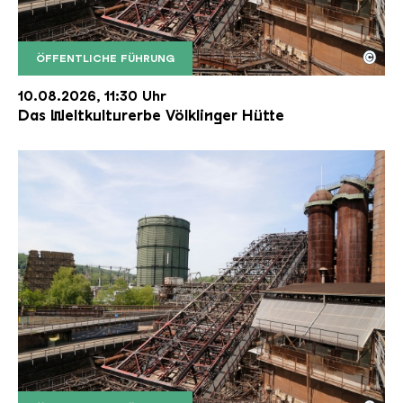
©
ÖFFENTLICHE FÜHRUNG
Der Erzschrägaufzug der Völklinger Hütte mit de
Copyright: Weltkulturerbe Völklinger Hütte | Karl 
10.08.2026, 11:30 Uhr
Das Weltkulturerbe Völklinger Hütte