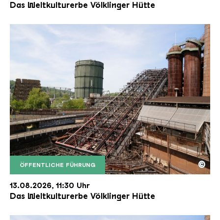
Das Weltkulturerbe Völklinger Hütte
©
ÖFFENTLICHE FÜHRUNG
Der Erzschrägaufzug der Völklinger Hütte mit de
Copyright: Weltkulturerbe Völklinger Hütte | Karl 
13.08.2026, 11:30 Uhr
Das Weltkulturerbe Völklinger Hütte