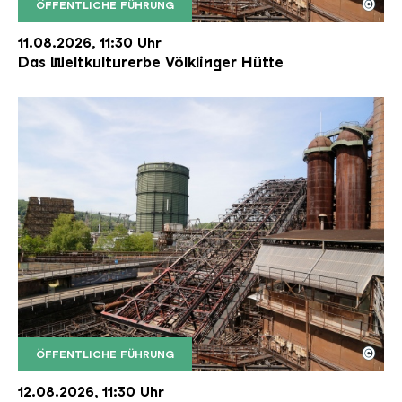
©
ÖFFENTLICHE FÜHRUNG
Der Erzschrägaufzug der Völklinger Hütte mit de
Copyright: Weltkulturerbe Völklinger Hütte | Karl 
11.08.2026, 11:30 Uhr
Das Weltkulturerbe Völklinger Hütte
©
ÖFFENTLICHE FÜHRUNG
Der Erzschrägaufzug der Völklinger Hütte mit de
Copyright: Weltkulturerbe Völklinger Hütte | Karl 
12.08.2026, 11:30 Uhr