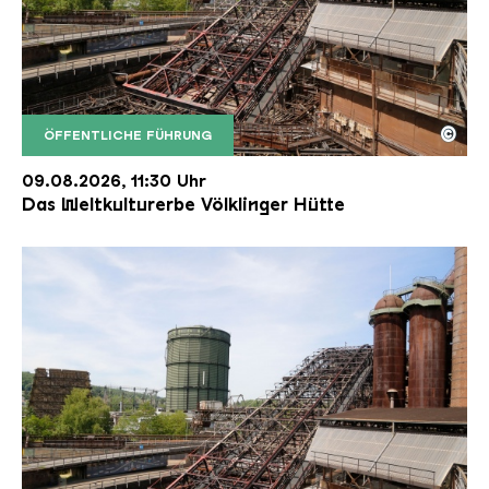
©
ÖFFENTLICHE FÜHRUNG
Der Erzschrägaufzug der Völklinger Hütte mit de
Copyright: Weltkulturerbe Völklinger Hütte | Karl 
09.08.2026, 11:30 Uhr
Das Weltkulturerbe Völklinger Hütte