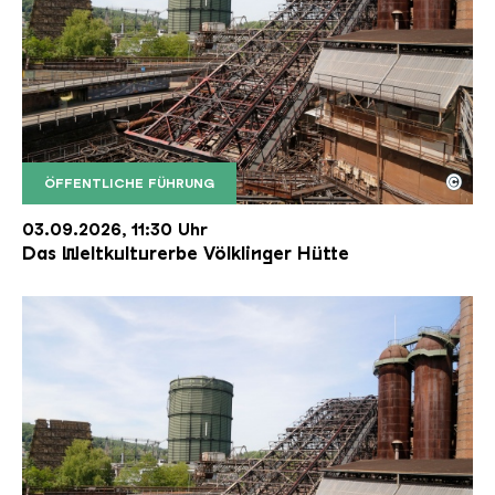
©
ÖFFENTLICHE FÜHRUNG
Der Erzschrägaufzug der Völklinger Hütte mit de
Copyright: Weltkulturerbe Völklinger Hütte | Karl 
03.09.2026, 11:30 Uhr
Das Weltkulturerbe Völklinger Hütte