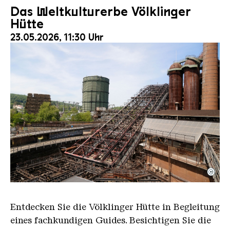
Das Weltkulturerbe Völklinger
Hütte
23.05.2026, 11:30 Uhr
©
Der Erzschrägaufzug der Völklinger Hütte mit de
Copyright: Weltkulturerbe Völklinger Hütte | Karl 
Entdecken Sie die Völklinger Hütte in Begleitung
eines fachkundigen Guides. Besichtigen Sie die