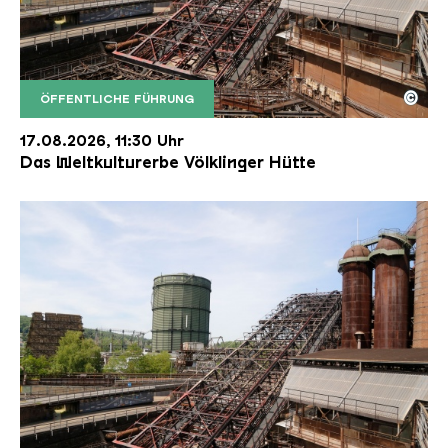
©
ÖFFENTLICHE FÜHRUNG
Der Erzschrägaufzug der Völklinger Hütte mit de
Copyright: Weltkulturerbe Völklinger Hütte | Karl 
17.08.2026, 11:30 Uhr
Das Weltkulturerbe Völklinger Hütte