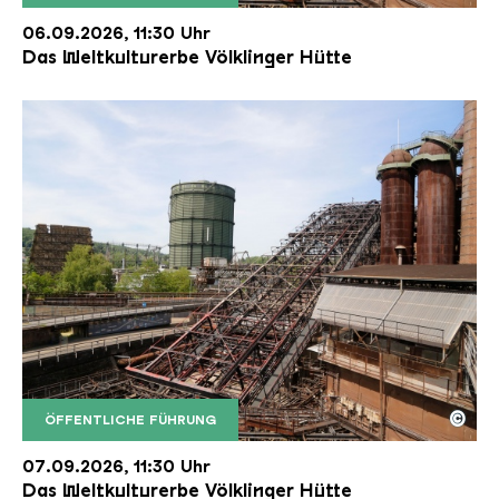
Der Erzschrägaufzug der Völklinger Hütte mit de
Copyright: Weltkulturerbe Völklinger Hütte | Karl 
06.09.2026, 11:30 Uhr
Das Weltkulturerbe Völklinger Hütte
©
ÖFFENTLICHE FÜHRUNG
Der Erzschrägaufzug der Völklinger Hütte mit de
Copyright: Weltkulturerbe Völklinger Hütte | Karl 
07.09.2026, 11:30 Uhr
Das Weltkulturerbe Völklinger Hütte