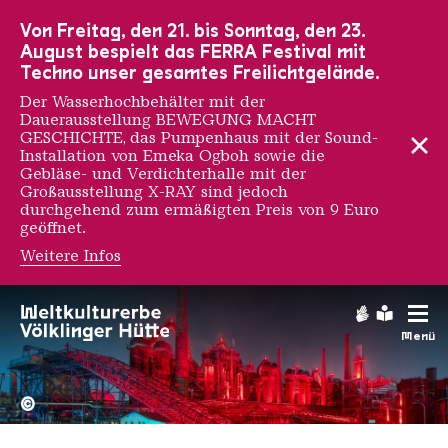
Zur Hauptnavigation
Zur Suche
Zum Inhalt
Zur Fußnavigation
Von Freitag, den 21. bis Sonntag, den 23.
August bespielt das FERRA Festival mit
Techno unser gesamtes Freilichtgelände.
Der Wasserhochbehälter mit der
Dauerausstellung BEWEGUNG MACHT
GESCHICHTE, das Pumpenhaus mit der Sound-
Installation von Emeka Ogboh sowie die
Gebläse- und Verdichterhalle mit der
Großausstellung X-RAY sind jedoch
durchgehend zum ermäßigten Preis von 9 Euro
geöffnet.
Weitere Infos
Gebärdens
Leichte
Menü
Hochofengruppe in Rot
Copyright: Weltkulturerbe 
©