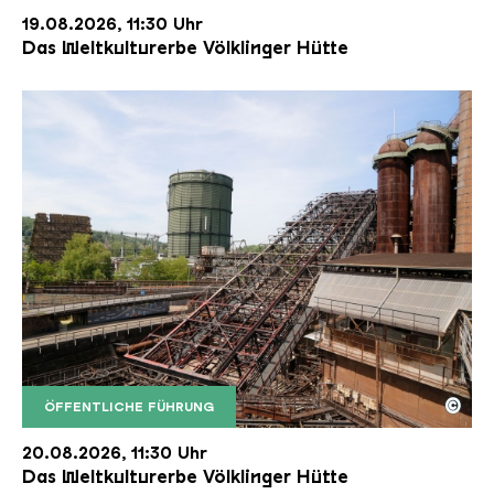
19.08.2026, 11:30 Uhr
Das Weltkulturerbe Völklinger Hütte
©
ÖFFENTLICHE FÜHRUNG
Der Erzschrägaufzug der Völklinger Hütte mit de
Copyright: Weltkulturerbe Völklinger Hütte | Karl 
20.08.2026, 11:30 Uhr
Das Weltkulturerbe Völklinger Hütte