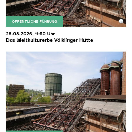
©
ÖFFENTLICHE FÜHRUNG
Der Erzschrägaufzug der Völklinger Hütte mit de
Copyright: Weltkulturerbe Völklinger Hütte | Karl 
28.08.2026, 11:30 Uhr
Das Weltkulturerbe Völklinger Hütte