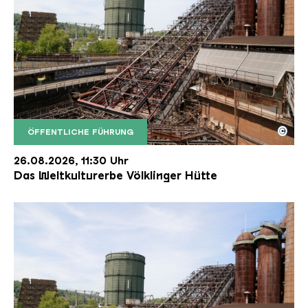
©
ÖFFENTLICHE FÜHRUNG
Der Erzschrägaufzug der Völklinger Hütte mit de
Copyright: Weltkulturerbe Völklinger Hütte | Karl 
26.08.2026, 11:30 Uhr
Das Weltkulturerbe Völklinger Hütte