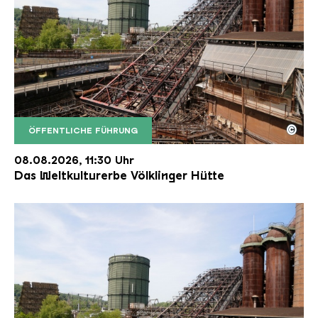
©
ÖFFENTLICHE FÜHRUNG
Der Erzschrägaufzug der Völklinger Hütte mit de
Copyright: Weltkulturerbe Völklinger Hütte | Karl 
08.08.2026, 11:30 Uhr
Das Weltkulturerbe Völklinger Hütte