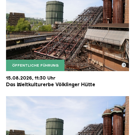
©
ÖFFENTLICHE FÜHRUNG
Der Erzschrägaufzug der Völklinger Hütte mit de
Copyright: Weltkulturerbe Völklinger Hütte | Karl 
15.08.2026, 11:30 Uhr
Das Weltkulturerbe Völklinger Hütte