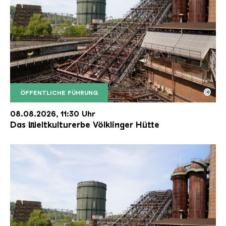
©
ÖFFENTLICHE FÜHRUNG
Der Erzschrägaufzug der Völklinger Hütte mit de
Copyright: Weltkulturerbe Völklinger Hütte | Karl 
08.08.2026, 11:30 Uhr
Das Weltkulturerbe Völklinger Hütte