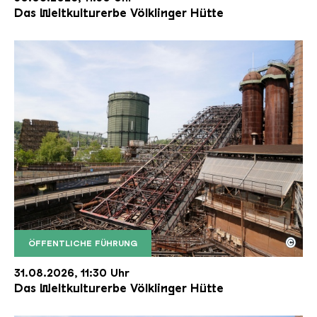
Das Weltkulturerbe Völklinger Hütte
©
ÖFFENTLICHE FÜHRUNG
Der Erzschrägaufzug der Völklinger Hütte mit de
Copyright: Weltkulturerbe Völklinger Hütte | Karl 
31.08.2026, 11:30 Uhr
Das Weltkulturerbe Völklinger Hütte