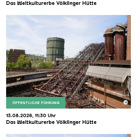
Das Weltkulturerbe Völklinger Hütte
©
ÖFFENTLICHE FÜHRUNG
Der Erzschrägaufzug der Völklinger Hütte mit de
Copyright: Weltkulturerbe Völklinger Hütte | Karl 
13.08.2026, 11:30 Uhr
Das Weltkulturerbe Völklinger Hütte