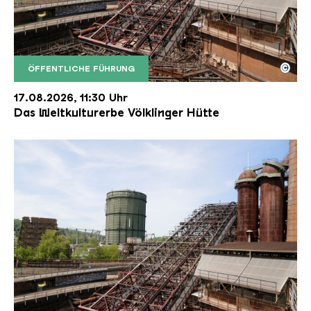
©
ÖFFENTLICHE FÜHRUNG
Der Erzschrägaufzug der Völklinger Hütte mit de
Copyright: Weltkulturerbe Völklinger Hütte | Karl 
17.08.2026, 11:30 Uhr
Das Weltkulturerbe Völklinger Hütte