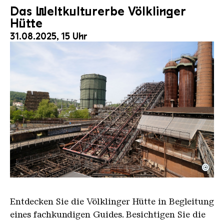
Das Weltkulturerbe Völklinger
Hütte
31.08.2025, 15 Uhr
©
Der Erzschrägaufzug der Völklinger Hütte mit de
Copyright: Weltkulturerbe Völklinger Hütte | Karl 
Entdecken Sie die Völklinger Hütte in Begleitung
eines fachkundigen Guides. Besichtigen Sie die