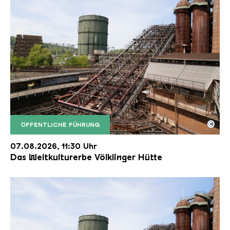
©
ÖFFENTLICHE FÜHRUNG
Der Erzschrägaufzug der Völklinger Hütte mit de
Copyright: Weltkulturerbe Völklinger Hütte | Karl 
07.08.2026, 11:30 Uhr
Das Weltkulturerbe Völklinger Hütte