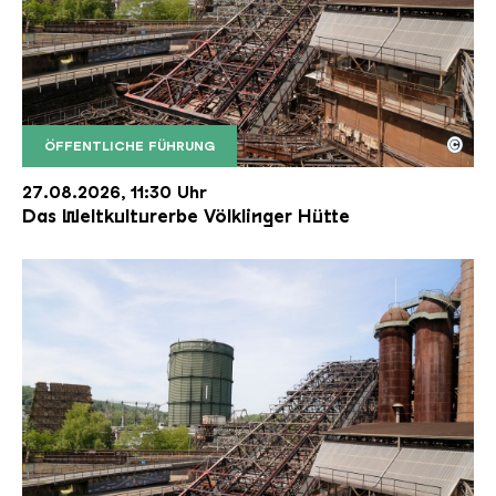
©
ÖFFENTLICHE FÜHRUNG
Der Erzschrägaufzug der Völklinger Hütte mit de
Copyright: Weltkulturerbe Völklinger Hütte | Karl 
27.08.2026, 11:30 Uhr
Das Weltkulturerbe Völklinger Hütte