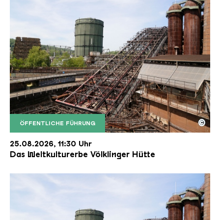
©
ÖFFENTLICHE FÜHRUNG
Der Erzschrägaufzug der Völklinger Hütte mit de
Copyright: Weltkulturerbe Völklinger Hütte | Karl 
25.08.2026, 11:30 Uhr
Das Weltkulturerbe Völklinger Hütte