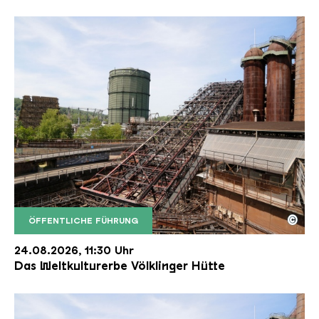
©
ÖFFENTLICHE FÜHRUNG
Der Erzschrägaufzug der Völklinger Hütte mit de
Copyright: Weltkulturerbe Völklinger Hütte | Karl 
24.08.2026, 11:30 Uhr
Das Weltkulturerbe Völklinger Hütte