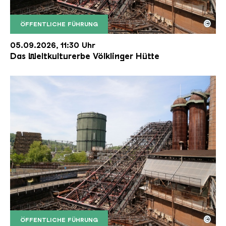
©
ÖFFENTLICHE FÜHRUNG
Der Erzschrägaufzug der Völklinger Hütte mit de
Copyright: Weltkulturerbe Völklinger Hütte | Karl 
05.09.2026, 11:30 Uhr
Das Weltkulturerbe Völklinger Hütte
©
ÖFFENTLICHE FÜHRUNG