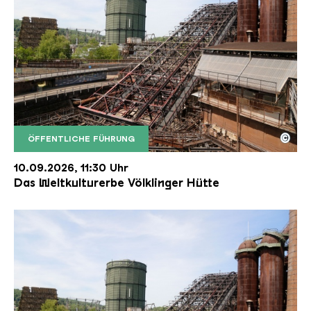
©
ÖFFENTLICHE FÜHRUNG
Der Erzschrägaufzug der Völklinger Hütte mit de
Copyright: Weltkulturerbe Völklinger Hütte | Karl 
10.09.2026, 11:30 Uhr
Das Weltkulturerbe Völklinger Hütte