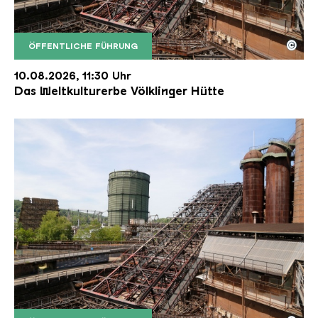
©
ÖFFENTLICHE FÜHRUNG
Der Erzschrägaufzug der Völklinger Hütte mit de
Copyright: Weltkulturerbe Völklinger Hütte | Karl 
10.08.2026, 11:30 Uhr
Das Weltkulturerbe Völklinger Hütte