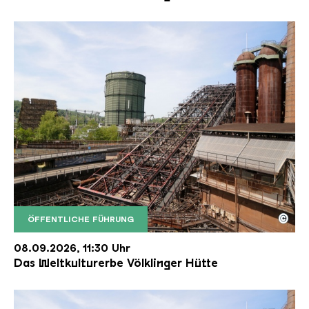
©
ÖFFENTLICHE FÜHRUNG
Der Erzschrägaufzug der Völklinger Hütte mit de
Copyright: Weltkulturerbe Völklinger Hütte | Karl 
08.09.2026, 11:30 Uhr
Das Weltkulturerbe Völklinger Hütte