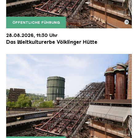
©
ÖFFENTLICHE FÜHRUNG
Der Erzschrägaufzug der Völklinger Hütte mit de
Copyright: Weltkulturerbe Völklinger Hütte | Karl 
28.08.2026, 11:30 Uhr
Das Weltkulturerbe Völklinger Hütte