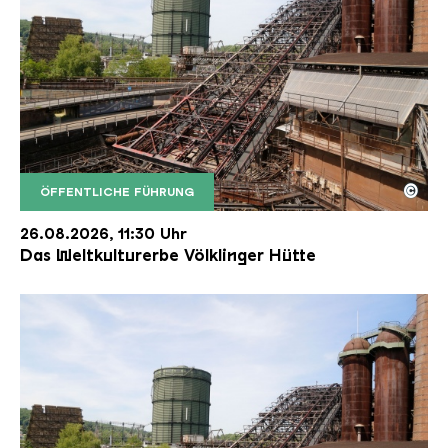
©
ÖFFENTLICHE FÜHRUNG
Der Erzschrägaufzug der Völklinger Hütte mit de
Copyright: Weltkulturerbe Völklinger Hütte | Karl 
26.08.2026, 11:30 Uhr
Das Weltkulturerbe Völklinger Hütte