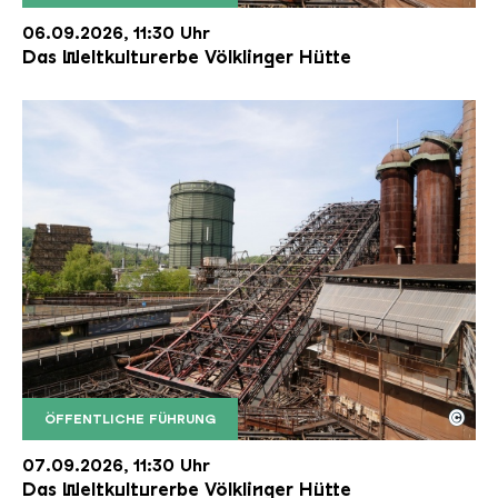
Der Erzschrägaufzug der Völklinger Hütte mit de
Copyright: Weltkulturerbe Völklinger Hütte | Karl 
06.09.2026, 11:30 Uhr
Das Weltkulturerbe Völklinger Hütte
©
ÖFFENTLICHE FÜHRUNG
Der Erzschrägaufzug der Völklinger Hütte mit de
Copyright: Weltkulturerbe Völklinger Hütte | Karl 
07.09.2026, 11:30 Uhr
Das Weltkulturerbe Völklinger Hütte