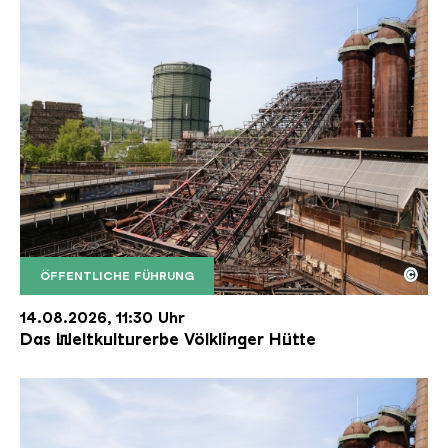
©
ÖFFENTLICHE FÜHRUNG
Der Erzschrägaufzug der Völklinger Hütte mit de
Copyright: Weltkulturerbe Völklinger Hütte | Karl 
14.08.2026, 11:30 Uhr
Das Weltkulturerbe Völklinger Hütte