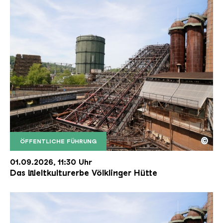
©
ÖFFENTLICHE FÜHRUNG
Der Erzschrägaufzug der Völklinger Hütte mit de
Copyright: Weltkulturerbe Völklinger Hütte | Karl 
01.09.2026, 11:30 Uhr
Das Weltkulturerbe Völklinger Hütte