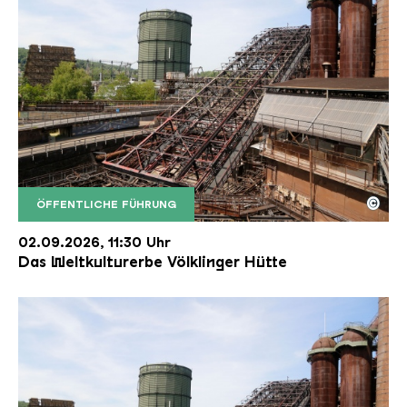
©
ÖFFENTLICHE FÜHRUNG
Der Erzschrägaufzug der Völklinger Hütte mit de
Copyright: Weltkulturerbe Völklinger Hütte | Karl 
02.09.2026, 11:30 Uhr
Das Weltkulturerbe Völklinger Hütte