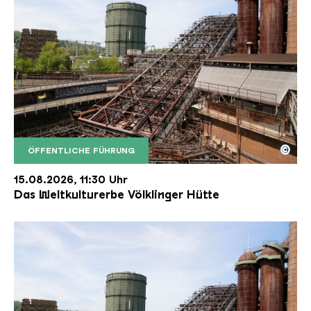
©
ÖFFENTLICHE FÜHRUNG
Der Erzschrägaufzug der Völklinger Hütte mit de
Copyright: Weltkulturerbe Völklinger Hütte | Karl 
15.08.2026, 11:30 Uhr
Das Weltkulturerbe Völklinger Hütte