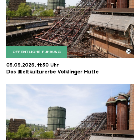
©
ÖFFENTLICHE FÜHRUNG
Der Erzschrägaufzug der Völklinger Hütte mit de
Copyright: Weltkulturerbe Völklinger Hütte | Karl 
03.09.2026, 11:30 Uhr
Das Weltkulturerbe Völklinger Hütte