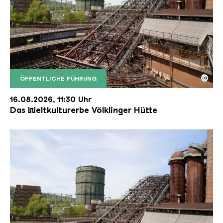
©
ÖFFENTLICHE FÜHRUNG
Der Erzschrägaufzug der Völklinger Hütte mit de
Copyright: Weltkulturerbe Völklinger Hütte | Karl 
16.08.2026, 11:30 Uhr
Das Weltkulturerbe Völklinger Hütte