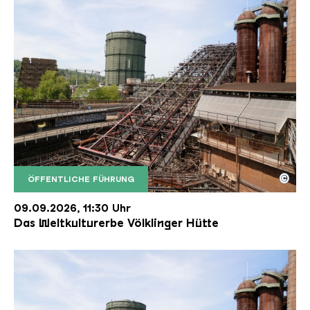
©
ÖFFENTLICHE FÜHRUNG
Der Erzschrägaufzug der Völklinger Hütte mit de
Copyright: Weltkulturerbe Völklinger Hütte | Karl 
09.09.2026, 11:30 Uhr
Das Weltkulturerbe Völklinger Hütte