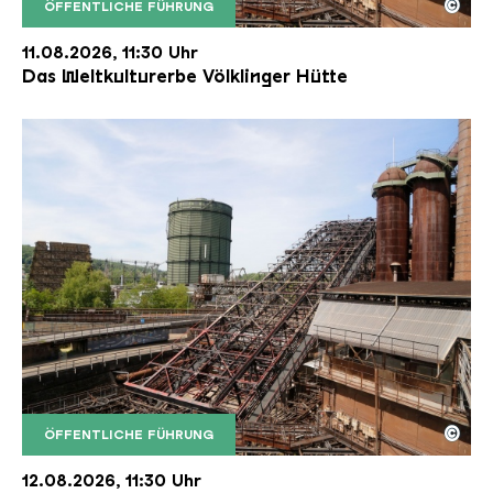
©
ÖFFENTLICHE FÜHRUNG
Der Erzschrägaufzug der Völklinger Hütte mit de
Copyright: Weltkulturerbe Völklinger Hütte | Karl 
11.08.2026, 11:30 Uhr
Das Weltkulturerbe Völklinger Hütte
©
ÖFFENTLICHE FÜHRUNG
Der Erzschrägaufzug der Völklinger Hütte mit de
Copyright: Weltkulturerbe Völklinger Hütte | Karl 
12.08.2026, 11:30 Uhr