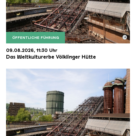
©
ÖFFENTLICHE FÜHRUNG
Der Erzschrägaufzug der Völklinger Hütte mit de
Copyright: Weltkulturerbe Völklinger Hütte | Karl 
09.08.2026, 11:30 Uhr
Das Weltkulturerbe Völklinger Hütte