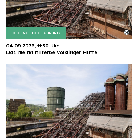
©
ÖFFENTLICHE FÜHRUNG
Der Erzschrägaufzug der Völklinger Hütte mit de
Copyright: Weltkulturerbe Völklinger Hütte | Karl 
04.09.2026, 11:30 Uhr
Das Weltkulturerbe Völklinger Hütte