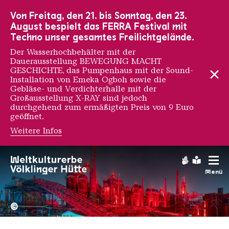
Zur Hauptnavigation
Zur Suche
Zum Inhalt
Zur Fußnavigation
Von Freitag, den 21. bis Sonntag, den 23.
August bespielt das FERRA Festival mit
Techno unser gesamtes Freilichtgelände.
Der Wasserhochbehälter mit der
Dauerausstellung BEWEGUNG MACHT
GESCHICHTE, das Pumpenhaus mit der Sound-
Installation von Emeka Ogboh sowie die
Gebläse- und Verdichterhalle mit der
Großausstellung X-RAY sind jedoch
durchgehend zum ermäßigten Preis von 9 Euro
geöffnet.
Weitere Infos
Gebärdens
Leichte
Menü
Hochofengruppe in Rot
Copyright: Weltkulturerbe 
©