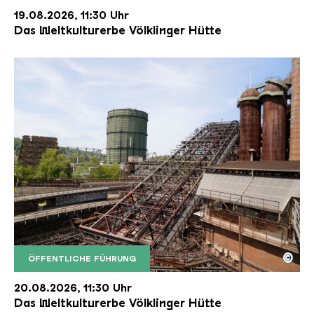
19.08.2026, 11:30 Uhr
Das Weltkulturerbe Völklinger Hütte
©
ÖFFENTLICHE FÜHRUNG
Der Erzschrägaufzug der Völklinger Hütte mit de
Copyright: Weltkulturerbe Völklinger Hütte | Karl 
20.08.2026, 11:30 Uhr
Das Weltkulturerbe Völklinger Hütte