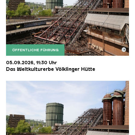
©
ÖFFENTLICHE FÜHRUNG
Der Erzschrägaufzug der Völklinger Hütte mit de
Copyright: Weltkulturerbe Völklinger Hütte | Karl 
05.09.2026, 11:30 Uhr
Das Weltkulturerbe Völklinger Hütte