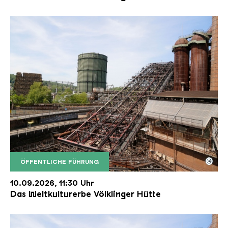
©
ÖFFENTLICHE FÜHRUNG
Der Erzschrägaufzug der Völklinger Hütte mit de
Copyright: Weltkulturerbe Völklinger Hütte | Karl 
10.09.2026, 11:30 Uhr
Das Weltkulturerbe Völklinger Hütte