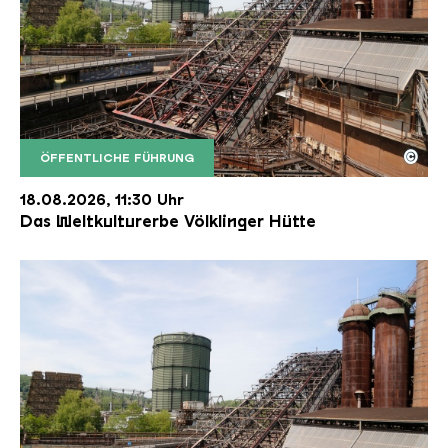
©
ÖFFENTLICHE FÜHRUNG
Der Erzschrägaufzug der Völklinger Hütte mit de
Copyright: Weltkulturerbe Völklinger Hütte | Karl 
18.08.2026, 11:30 Uhr
Das Weltkulturerbe Völklinger Hütte