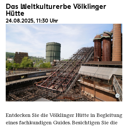
Das Weltkulturerbe Völklinger
Hütte
24.08.2025, 11:30 Uhr
©
Der Erzschrägaufzug der Völklinger Hütte mit de
Copyright: Weltkulturerbe Völklinger Hütte | Karl 
Entdecken Sie die Völklinger Hütte in Begleitung
eines fachkundigen Guides. Besichtigen Sie die