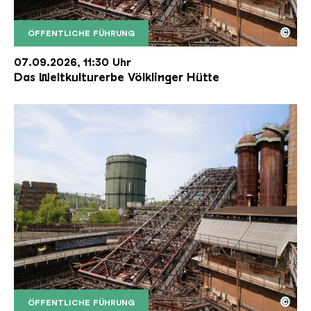
©
ÖFFENTLICHE FÜHRUNG
Der Erzschrägaufzug der Völklinger Hütte mit de
Copyright: Weltkulturerbe Völklinger Hütte | Karl 
07.09.2026, 11:30 Uhr
Das Weltkulturerbe Völklinger Hütte
©
ÖFFENTLICHE FÜHRUNG