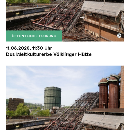
©
ÖFFENTLICHE FÜHRUNG
Der Erzschrägaufzug der Völklinger Hütte mit de
Copyright: Weltkulturerbe Völklinger Hütte | Karl 
11.08.2026, 11:30 Uhr
Das Weltkulturerbe Völklinger Hütte