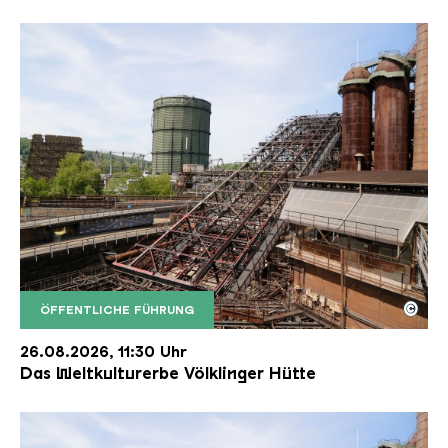
©
ÖFFENTLICHE FÜHRUNG
Der Erzschrägaufzug der Völklinger Hütte mit de
Copyright: Weltkulturerbe Völklinger Hütte | Karl 
26.08.2026, 11:30 Uhr
Das Weltkulturerbe Völklinger Hütte