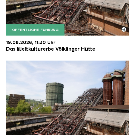
©
ÖFFENTLICHE FÜHRUNG
Der Erzschrägaufzug der Völklinger Hütte mit de
Copyright: Weltkulturerbe Völklinger Hütte | Karl 
19.08.2026, 11:30 Uhr
Das Weltkulturerbe Völklinger Hütte