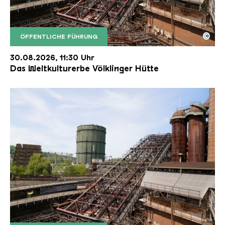
©
ÖFFENTLICHE FÜHRUNG
Der Erzschrägaufzug der Völklinger Hütte mit de
Copyright: Weltkulturerbe Völklinger Hütte | Karl 
30.08.2026, 11:30 Uhr
Das Weltkulturerbe Völklinger Hütte