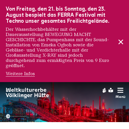
Zur Hauptnavigation
Zur Suche
Zum Inhalt
Zur Fußnavigation
Von Freitag, den 21. bis Sonntag, den 23.
August bespielt das FERRA Festival mit
Techno unser gesamtes Freilichtgelände.
Der Wasserhochbehälter mit der
Dauerausstellung BEWEGUNG MACHT
GESCHICHTE, das Pumpenhaus mit der Sound-
Installation von Emeka Ogboh sowie die
Gebläse- und Verdichterhalle mit der
Großausstellung X-RAY sind jedoch
durchgehend zum ermäßigten Preis von 9 Euro
geöffnet.
Weitere Infos
Gebärdens
Leichte
Menü
Hochofengruppe in Rot
Copyright: Weltkulturerbe 
©