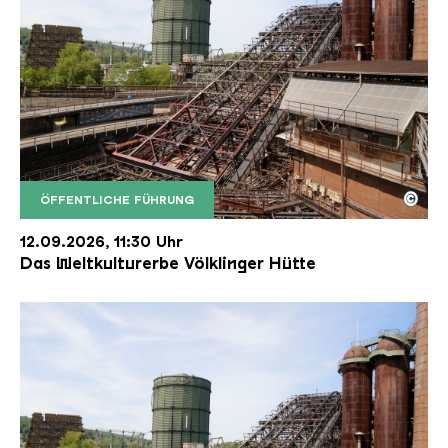
©
ÖFFENTLICHE FÜHRUNG
Der Erzschrägaufzug der Völklinger Hütte mit de
Copyright: Weltkulturerbe Völklinger Hütte | Karl 
12.09.2026, 11:30 Uhr
Das Weltkulturerbe Völklinger Hütte