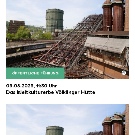
©
ÖFFENTLICHE FÜHRUNG
Der Erzschrägaufzug der Völklinger Hütte mit de
Copyright: Weltkulturerbe Völklinger Hütte | Karl 
09.08.2026, 11:30 Uhr
Das Weltkulturerbe Völklinger Hütte