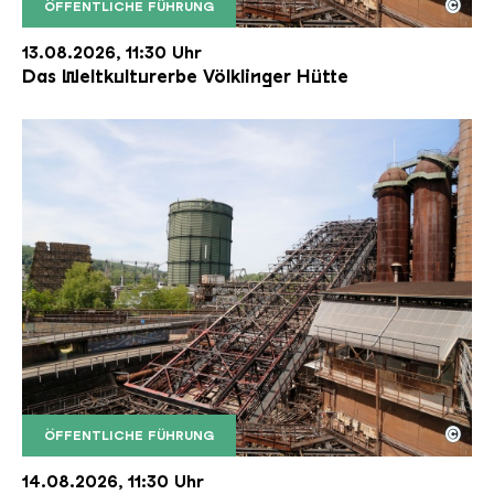
©
ÖFFENTLICHE FÜHRUNG
Der Erzschrägaufzug der Völklinger Hütte mit de
Copyright: Weltkulturerbe Völklinger Hütte | Karl 
13.08.2026, 11:30 Uhr
Das Weltkulturerbe Völklinger Hütte
©
ÖFFENTLICHE FÜHRUNG
Der Erzschrägaufzug der Völklinger Hütte mit de
Copyright: Weltkulturerbe Völklinger Hütte | Karl 
14.08.2026, 11:30 Uhr