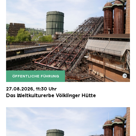
©
ÖFFENTLICHE FÜHRUNG
Der Erzschrägaufzug der Völklinger Hütte mit de
Copyright: Weltkulturerbe Völklinger Hütte | Karl 
27.08.2026, 11:30 Uhr
Das Weltkulturerbe Völklinger Hütte