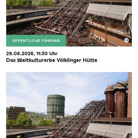
©
ÖFFENTLICHE FÜHRUNG
Der Erzschrägaufzug der Völklinger Hütte mit de
Copyright: Weltkulturerbe Völklinger Hütte | Karl 
29.08.2026, 11:30 Uhr
Das Weltkulturerbe Völklinger Hütte