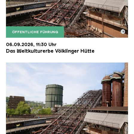
©
ÖFFENTLICHE FÜHRUNG
Der Erzschrägaufzug der Völklinger Hütte mit de
Copyright: Weltkulturerbe Völklinger Hütte | Karl 
06.09.2026, 11:30 Uhr
Das Weltkulturerbe Völklinger Hütte