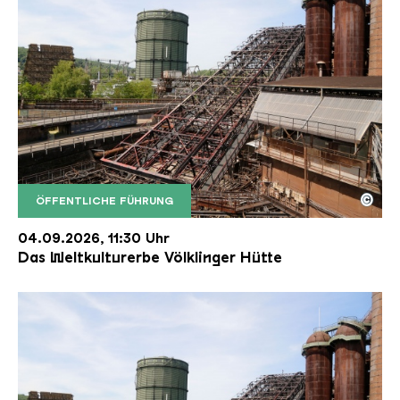
©
ÖFFENTLICHE FÜHRUNG
Der Erzschrägaufzug der Völklinger Hütte mit de
Copyright: Weltkulturerbe Völklinger Hütte | Karl 
04.09.2026, 11:30 Uhr
Das Weltkulturerbe Völklinger Hütte