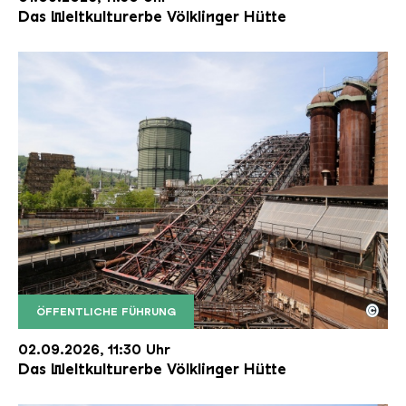
Das Weltkulturerbe Völklinger Hütte
©
ÖFFENTLICHE FÜHRUNG
Der Erzschrägaufzug der Völklinger Hütte mit de
Copyright: Weltkulturerbe Völklinger Hütte | Karl 
02.09.2026, 11:30 Uhr
Das Weltkulturerbe Völklinger Hütte