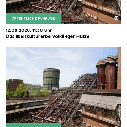
©
ÖFFENTLICHE FÜHRUNG
Der Erzschrägaufzug der Völklinger Hütte mit de
Copyright: Weltkulturerbe Völklinger Hütte | Karl 
12.08.2026, 11:30 Uhr
Das Weltkulturerbe Völklinger Hütte