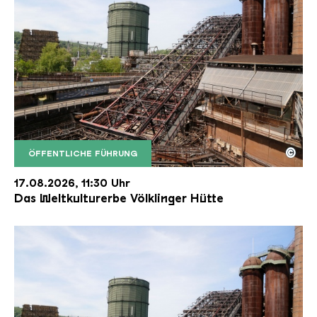
©
ÖFFENTLICHE FÜHRUNG
Der Erzschrägaufzug der Völklinger Hütte mit de
Copyright: Weltkulturerbe Völklinger Hütte | Karl 
17.08.2026, 11:30 Uhr
Das Weltkulturerbe Völklinger Hütte