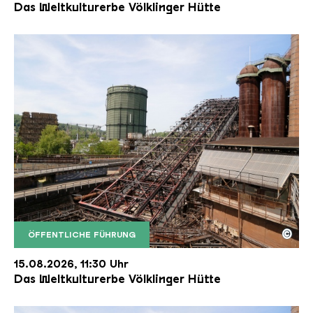
Das Weltkulturerbe Völklinger Hütte
©
ÖFFENTLICHE FÜHRUNG
Der Erzschrägaufzug der Völklinger Hütte mit de
Copyright: Weltkulturerbe Völklinger Hütte | Karl 
15.08.2026, 11:30 Uhr
Das Weltkulturerbe Völklinger Hütte