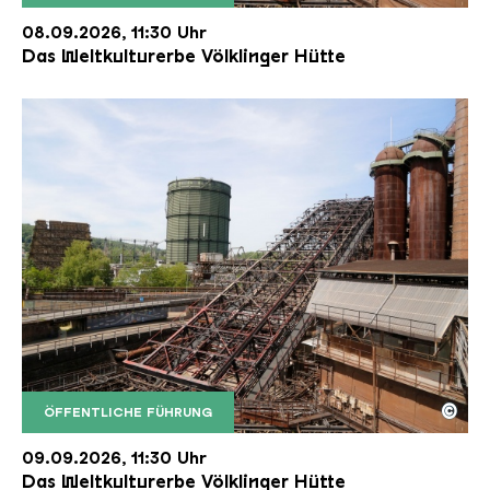
Der Erzschrägaufzug der Völklinger Hütte mit de
Copyright: Weltkulturerbe Völklinger Hütte | Karl 
08.09.2026, 11:30 Uhr
Das Weltkulturerbe Völklinger Hütte
©
ÖFFENTLICHE FÜHRUNG
Der Erzschrägaufzug der Völklinger Hütte mit de
Copyright: Weltkulturerbe Völklinger Hütte | Karl 
09.09.2026, 11:30 Uhr
Das Weltkulturerbe Völklinger Hütte