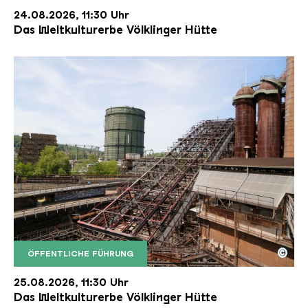
24.08.2026, 11:30 Uhr
Das Weltkulturerbe Völklinger Hütte
©
ÖFFENTLICHE FÜHRUNG
Der Erzschrägaufzug der Völklinger Hütte mit de
Copyright: Weltkulturerbe Völklinger Hütte | Karl 
25.08.2026, 11:30 Uhr
Das Weltkulturerbe Völklinger Hütte