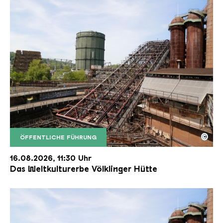
©
ÖFFENTLICHE FÜHRUNG
Der Erzschrägaufzug der Völklinger Hütte mit de
Copyright: Weltkulturerbe Völklinger Hütte | Karl 
16.08.2026, 11:30 Uhr
Das Weltkulturerbe Völklinger Hütte