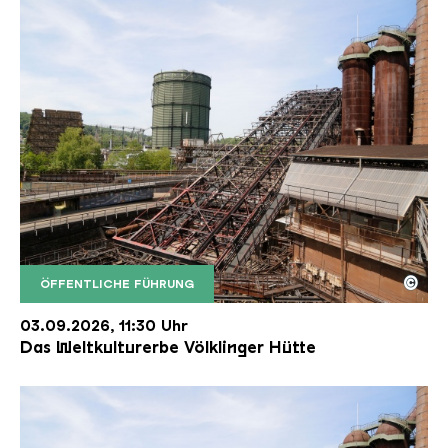
©
ÖFFENTLICHE FÜHRUNG
Der Erzschrägaufzug der Völklinger Hütte mit de
Copyright: Weltkulturerbe Völklinger Hütte | Karl 
03.09.2026, 11:30 Uhr
Das Weltkulturerbe Völklinger Hütte