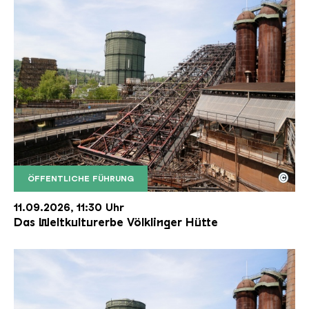
©
ÖFFENTLICHE FÜHRUNG
Der Erzschrägaufzug der Völklinger Hütte mit de
Copyright: Weltkulturerbe Völklinger Hütte | Karl 
11.09.2026, 11:30 Uhr
Das Weltkulturerbe Völklinger Hütte