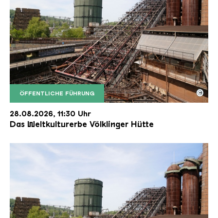
©
ÖFFENTLICHE FÜHRUNG
Der Erzschrägaufzug der Völklinger Hütte mit de
Copyright: Weltkulturerbe Völklinger Hütte | Karl 
28.08.2026, 11:30 Uhr
Das Weltkulturerbe Völklinger Hütte