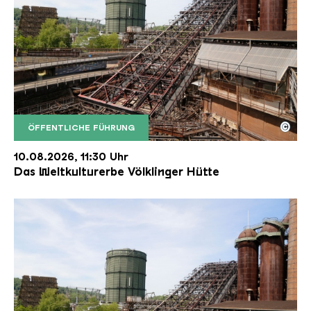
©
ÖFFENTLICHE FÜHRUNG
Der Erzschrägaufzug der Völklinger Hütte mit de
Copyright: Weltkulturerbe Völklinger Hütte | Karl 
10.08.2026, 11:30 Uhr
Das Weltkulturerbe Völklinger Hütte