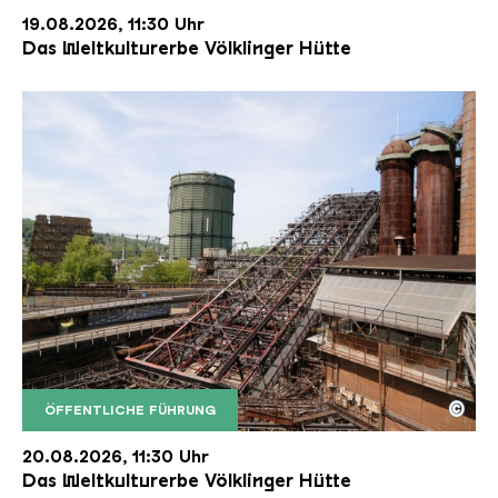
19.08.2026, 11:30 Uhr
Das Weltkulturerbe Völklinger Hütte
©
ÖFFENTLICHE FÜHRUNG
Der Erzschrägaufzug der Völklinger Hütte mit de
Copyright: Weltkulturerbe Völklinger Hütte | Karl 
20.08.2026, 11:30 Uhr
Das Weltkulturerbe Völklinger Hütte