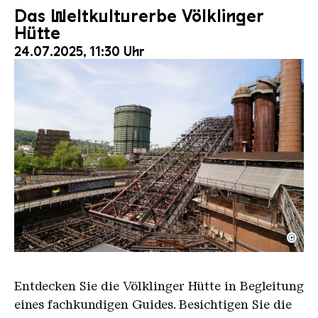
Das Weltkulturerbe Völklinger
Hütte
24.07.2025, 11:30 Uhr
©
Der Erzschrägaufzug der Völklinger Hütte mit de
Copyright: Weltkulturerbe Völklinger Hütte | Karl 
Entdecken Sie die Völklinger Hütte in Begleitung
eines fachkundigen Guides. Besichtigen Sie die