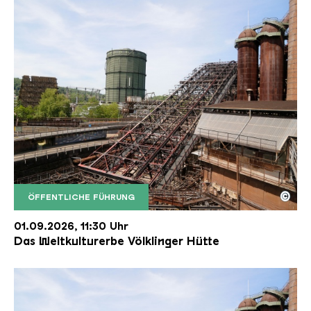
©
ÖFFENTLICHE FÜHRUNG
Der Erzschrägaufzug der Völklinger Hütte mit de
Copyright: Weltkulturerbe Völklinger Hütte | Karl 
01.09.2026, 11:30 Uhr
Das Weltkulturerbe Völklinger Hütte