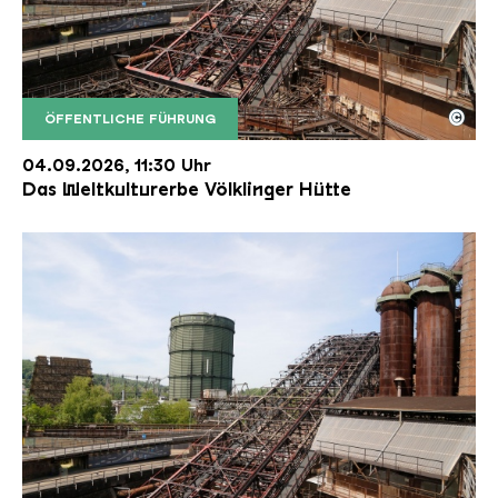
©
ÖFFENTLICHE FÜHRUNG
Der Erzschrägaufzug der Völklinger Hütte mit de
Copyright: Weltkulturerbe Völklinger Hütte | Karl 
04.09.2026, 11:30 Uhr
Das Weltkulturerbe Völklinger Hütte