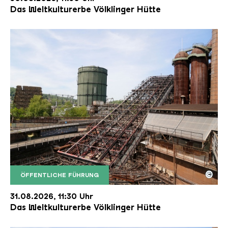
Das Weltkulturerbe Völklinger Hütte
©
ÖFFENTLICHE FÜHRUNG
Der Erzschrägaufzug der Völklinger Hütte mit de
Copyright: Weltkulturerbe Völklinger Hütte | Karl 
31.08.2026, 11:30 Uhr
Das Weltkulturerbe Völklinger Hütte