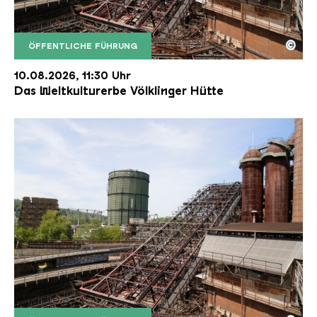
©
ÖFFENTLICHE FÜHRUNG
Der Erzschrägaufzug der Völklinger Hütte mit de
Copyright: Weltkulturerbe Völklinger Hütte | Karl 
10.08.2026, 11:30 Uhr
Das Weltkulturerbe Völklinger Hütte