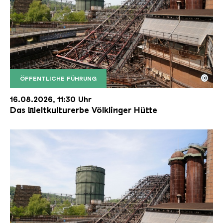
©
ÖFFENTLICHE FÜHRUNG
Der Erzschrägaufzug der Völklinger Hütte mit de
Copyright: Weltkulturerbe Völklinger Hütte | Karl 
16.08.2026, 11:30 Uhr
Das Weltkulturerbe Völklinger Hütte