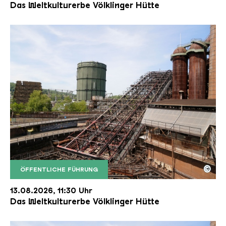
Das Weltkulturerbe Völklinger Hütte
©
ÖFFENTLICHE FÜHRUNG
Der Erzschrägaufzug der Völklinger Hütte mit de
Copyright: Weltkulturerbe Völklinger Hütte | Karl 
13.08.2026, 11:30 Uhr
Das Weltkulturerbe Völklinger Hütte