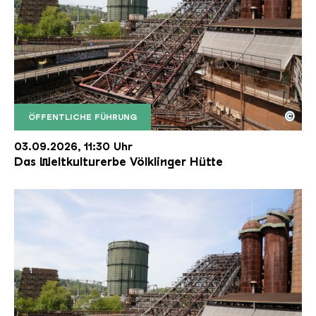
©
ÖFFENTLICHE FÜHRUNG
Der Erzschrägaufzug der Völklinger Hütte mit de
Copyright: Weltkulturerbe Völklinger Hütte | Karl 
03.09.2026, 11:30 Uhr
Das Weltkulturerbe Völklinger Hütte