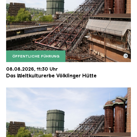
©
ÖFFENTLICHE FÜHRUNG
Der Erzschrägaufzug der Völklinger Hütte mit de
Copyright: Weltkulturerbe Völklinger Hütte | Karl 
08.08.2026, 11:30 Uhr
Das Weltkulturerbe Völklinger Hütte