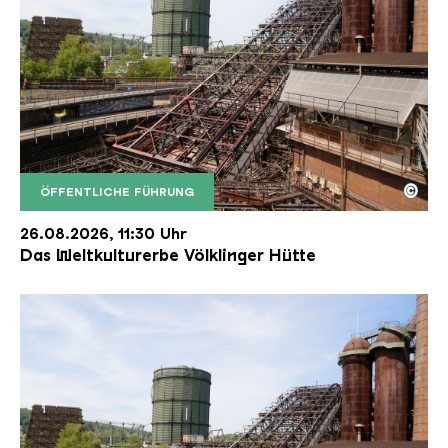
©
ÖFFENTLICHE FÜHRUNG
Der Erzschrägaufzug der Völklinger Hütte mit de
Copyright: Weltkulturerbe Völklinger Hütte | Karl 
26.08.2026, 11:30 Uhr
Das Weltkulturerbe Völklinger Hütte