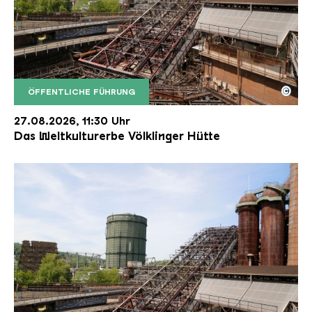
©
ÖFFENTLICHE FÜHRUNG
Der Erzschrägaufzug der Völklinger Hütte mit de
Copyright: Weltkulturerbe Völklinger Hütte | Karl 
27.08.2026, 11:30 Uhr
Das Weltkulturerbe Völklinger Hütte