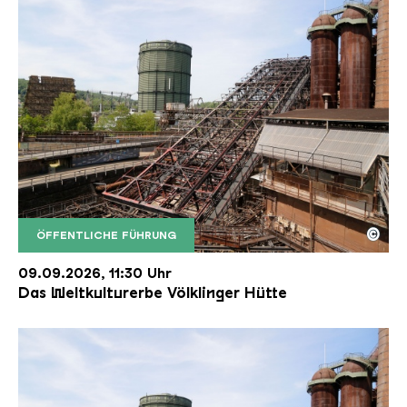
©
ÖFFENTLICHE FÜHRUNG
Der Erzschrägaufzug der Völklinger Hütte mit de
Copyright: Weltkulturerbe Völklinger Hütte | Karl 
09.09.2026, 11:30 Uhr
Das Weltkulturerbe Völklinger Hütte