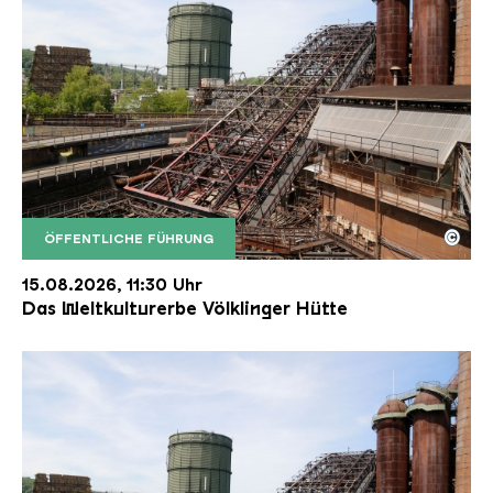
©
ÖFFENTLICHE FÜHRUNG
Der Erzschrägaufzug der Völklinger Hütte mit de
Copyright: Weltkulturerbe Völklinger Hütte | Karl 
15.08.2026, 11:30 Uhr
Das Weltkulturerbe Völklinger Hütte