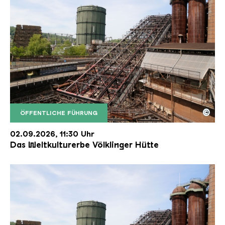
©
ÖFFENTLICHE FÜHRUNG
Der Erzschrägaufzug der Völklinger Hütte mit de
Copyright: Weltkulturerbe Völklinger Hütte | Karl 
02.09.2026, 11:30 Uhr
Das Weltkulturerbe Völklinger Hütte