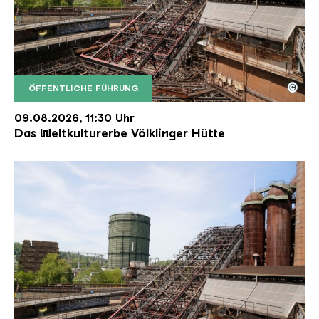
©
ÖFFENTLICHE FÜHRUNG
Der Erzschrägaufzug der Völklinger Hütte mit de
Copyright: Weltkulturerbe Völklinger Hütte | Karl 
09.08.2026, 11:30 Uhr
Das Weltkulturerbe Völklinger Hütte