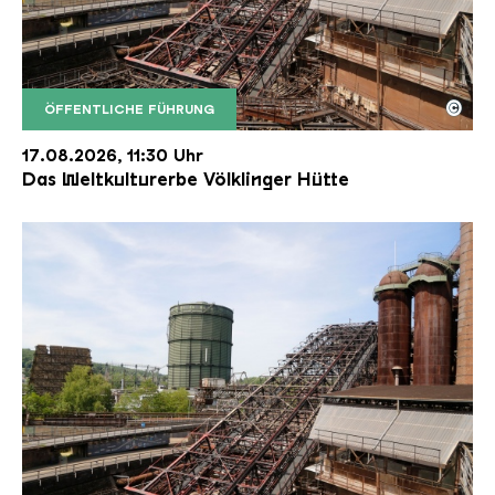
©
ÖFFENTLICHE FÜHRUNG
Der Erzschrägaufzug der Völklinger Hütte mit de
Copyright: Weltkulturerbe Völklinger Hütte | Karl 
17.08.2026, 11:30 Uhr
Das Weltkulturerbe Völklinger Hütte