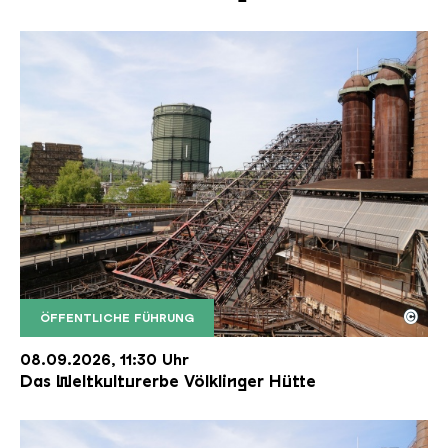
©
ÖFFENTLICHE FÜHRUNG
Der Erzschrägaufzug der Völklinger Hütte mit de
Copyright: Weltkulturerbe Völklinger Hütte | Karl 
08.09.2026, 11:30 Uhr
Das Weltkulturerbe Völklinger Hütte