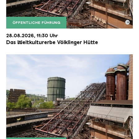
©
ÖFFENTLICHE FÜHRUNG
Der Erzschrägaufzug der Völklinger Hütte mit de
Copyright: Weltkulturerbe Völklinger Hütte | Karl 
28.08.2026, 11:30 Uhr
Das Weltkulturerbe Völklinger Hütte