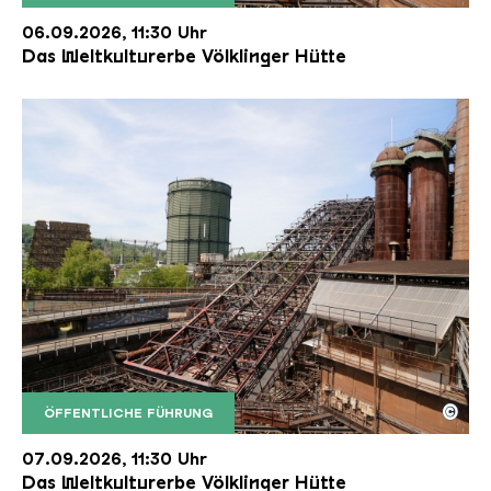
Der Erzschrägaufzug der Völklinger Hütte mit de
Copyright: Weltkulturerbe Völklinger Hütte | Karl 
06.09.2026, 11:30 Uhr
Das Weltkulturerbe Völklinger Hütte
©
ÖFFENTLICHE FÜHRUNG
Der Erzschrägaufzug der Völklinger Hütte mit de
Copyright: Weltkulturerbe Völklinger Hütte | Karl 
07.09.2026, 11:30 Uhr
Das Weltkulturerbe Völklinger Hütte