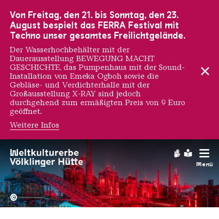
Zur Hauptnavigation
Zur Suche
Zum Inhalt
Zur Fußnavigation
Von Freitag, den 21. bis Sonntag, den 23.
August bespielt das FERRA Festival mit
Techno unser gesamtes Freilichtgelände.
Der Wasserhochbehälter mit der
Dauerausstellung BEWEGUNG MACHT
GESCHICHTE, das Pumpenhaus mit der Sound-
Installation von Emeka Ogboh sowie die
Gebläse- und Verdichterhalle mit der
Großausstellung X-RAY sind jedoch
durchgehend zum ermäßigten Preis von 9 Euro
geöffnet.
Weitere Infos
Gebärdens
Leichte
Menü
Hochofengruppe in Rot
Copyright: Weltkulturerbe 
©