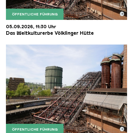
©
ÖFFENTLICHE FÜHRUNG
Der Erzschrägaufzug der Völklinger Hütte mit de
Copyright: Weltkulturerbe Völklinger Hütte | Karl 
05.09.2026, 11:30 Uhr
Das Weltkulturerbe Völklinger Hütte
©
ÖFFENTLICHE FÜHRUNG