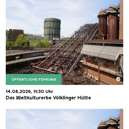
©
ÖFFENTLICHE FÜHRUNG
Der Erzschrägaufzug der Völklinger Hütte mit de
Copyright: Weltkulturerbe Völklinger Hütte | Karl 
14.08.2026, 11:30 Uhr
Das Weltkulturerbe Völklinger Hütte