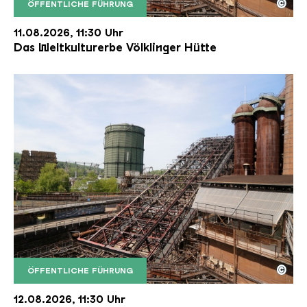
©
ÖFFENTLICHE FÜHRUNG
Der Erzschrägaufzug der Völklinger Hütte mit de
Copyright: Weltkulturerbe Völklinger Hütte | Karl 
11.08.2026, 11:30 Uhr
Das Weltkulturerbe Völklinger Hütte
©
ÖFFENTLICHE FÜHRUNG
Der Erzschrägaufzug der Völklinger Hütte mit de
Copyright: Weltkulturerbe Völklinger Hütte | Karl 
12.08.2026, 11:30 Uhr