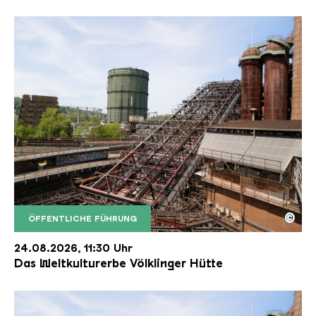
©
ÖFFENTLICHE FÜHRUNG
Der Erzschrägaufzug der Völklinger Hütte mit de
Copyright: Weltkulturerbe Völklinger Hütte | Karl 
24.08.2026, 11:30 Uhr
Das Weltkulturerbe Völklinger Hütte