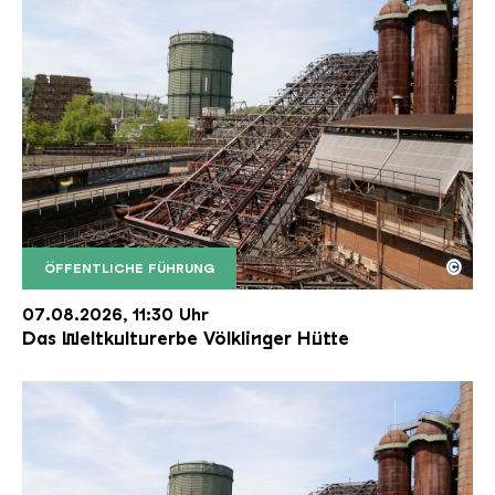
©
ÖFFENTLICHE FÜHRUNG
Der Erzschrägaufzug der Völklinger Hütte mit de
Copyright: Weltkulturerbe Völklinger Hütte | Karl 
07.08.2026, 11:30 Uhr
Das Weltkulturerbe Völklinger Hütte