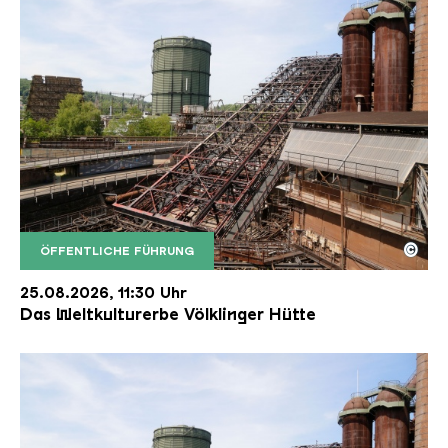
©
ÖFFENTLICHE FÜHRUNG
Der Erzschrägaufzug der Völklinger Hütte mit de
Copyright: Weltkulturerbe Völklinger Hütte | Karl 
25.08.2026, 11:30 Uhr
Das Weltkulturerbe Völklinger Hütte