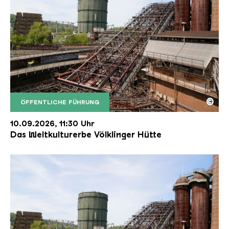
©
ÖFFENTLICHE FÜHRUNG
Der Erzschrägaufzug der Völklinger Hütte mit de
Copyright: Weltkulturerbe Völklinger Hütte | Karl 
10.09.2026, 11:30 Uhr
Das Weltkulturerbe Völklinger Hütte