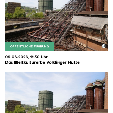
©
ÖFFENTLICHE FÜHRUNG
Der Erzschrägaufzug der Völklinger Hütte mit de
Copyright: Weltkulturerbe Völklinger Hütte | Karl 
09.08.2026, 11:30 Uhr
Das Weltkulturerbe Völklinger Hütte