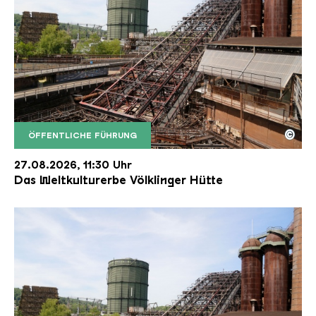
©
ÖFFENTLICHE FÜHRUNG
Der Erzschrägaufzug der Völklinger Hütte mit de
Copyright: Weltkulturerbe Völklinger Hütte | Karl 
27.08.2026, 11:30 Uhr
Das Weltkulturerbe Völklinger Hütte