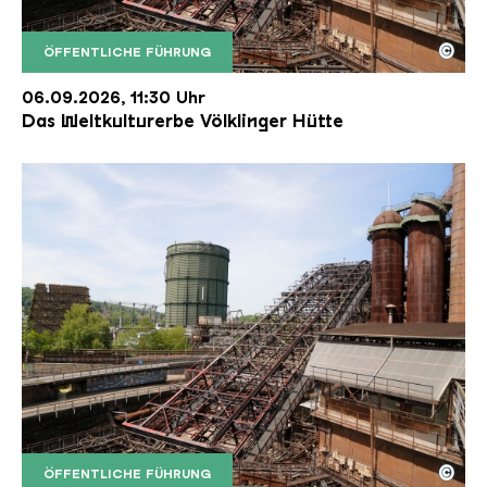
©
ÖFFENTLICHE FÜHRUNG
Der Erzschrägaufzug der Völklinger Hütte mit de
Copyright: Weltkulturerbe Völklinger Hütte | Karl 
06.09.2026, 11:30 Uhr
Das Weltkulturerbe Völklinger Hütte
©
ÖFFENTLICHE FÜHRUNG