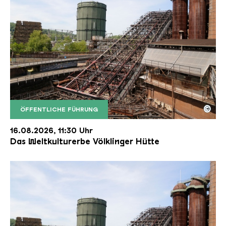
©
ÖFFENTLICHE FÜHRUNG
Der Erzschrägaufzug der Völklinger Hütte mit de
Copyright: Weltkulturerbe Völklinger Hütte | Karl 
16.08.2026, 11:30 Uhr
Das Weltkulturerbe Völklinger Hütte