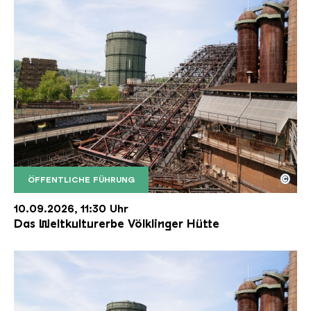
©
ÖFFENTLICHE FÜHRUNG
Der Erzschrägaufzug der Völklinger Hütte mit de
Copyright: Weltkulturerbe Völklinger Hütte | Karl 
10.09.2026, 11:30 Uhr
Das Weltkulturerbe Völklinger Hütte