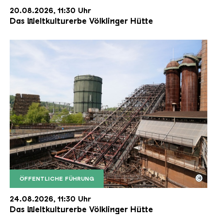
20.08.2026, 11:30 Uhr
Das Weltkulturerbe Völklinger Hütte
©
ÖFFENTLICHE FÜHRUNG
Der Erzschrägaufzug der Völklinger Hütte mit de
Copyright: Weltkulturerbe Völklinger Hütte | Karl 
24.08.2026, 11:30 Uhr
Das Weltkulturerbe Völklinger Hütte