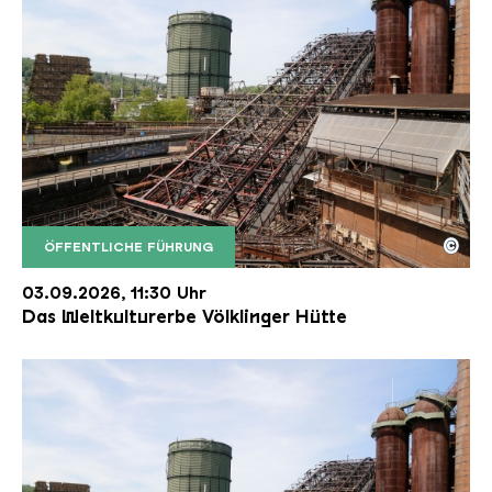
©
ÖFFENTLICHE FÜHRUNG
Der Erzschrägaufzug der Völklinger Hütte mit de
Copyright: Weltkulturerbe Völklinger Hütte | Karl 
03.09.2026, 11:30 Uhr
Das Weltkulturerbe Völklinger Hütte