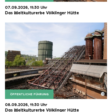
Der Erzschrägaufzug der Völklinger Hütte mit de
Copyright: Weltkulturerbe Völklinger Hütte | Karl 
07.09.2026, 11:30 Uhr
Das Weltkulturerbe Völklinger Hütte
©
ÖFFENTLICHE FÜHRUNG
Der Erzschrägaufzug der Völklinger Hütte mit de
Copyright: Weltkulturerbe Völklinger Hütte | Karl 
08.09.2026, 11:30 Uhr
Das Weltkulturerbe Völklinger Hütte