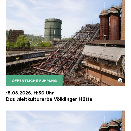
©
ÖFFENTLICHE FÜHRUNG
Der Erzschrägaufzug der Völklinger Hütte mit de
Copyright: Weltkulturerbe Völklinger Hütte | Karl 
15.08.2026, 11:30 Uhr
Das Weltkulturerbe Völklinger Hütte