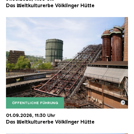
Das Weltkulturerbe Völklinger Hütte
©
ÖFFENTLICHE FÜHRUNG
Der Erzschrägaufzug der Völklinger Hütte mit de
Copyright: Weltkulturerbe Völklinger Hütte | Karl 
01.09.2026, 11:30 Uhr
Das Weltkulturerbe Völklinger Hütte