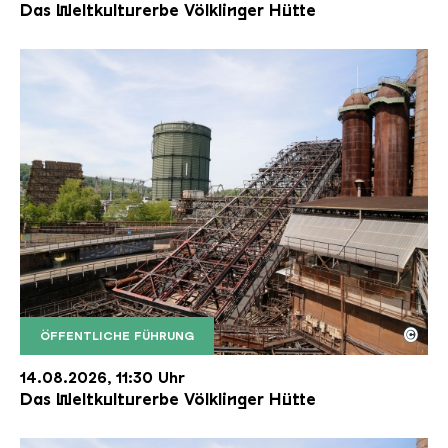
Das Weltkulturerbe Völklinger Hütte
©
ÖFFENTLICHE FÜHRUNG
Der Erzschrägaufzug der Völklinger Hütte mit de
Copyright: Weltkulturerbe Völklinger Hütte | Karl 
14.08.2026, 11:30 Uhr
Das Weltkulturerbe Völklinger Hütte