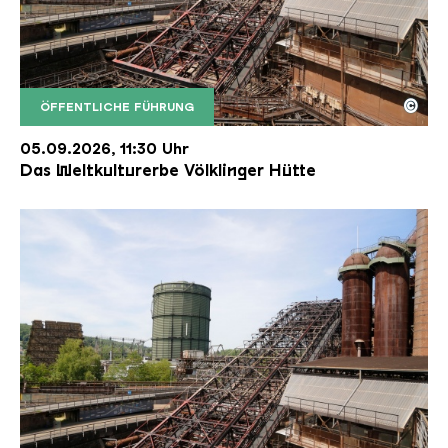
©
ÖFFENTLICHE FÜHRUNG
Der Erzschrägaufzug der Völklinger Hütte mit de
Copyright: Weltkulturerbe Völklinger Hütte | Karl 
05.09.2026, 11:30 Uhr
Das Weltkulturerbe Völklinger Hütte