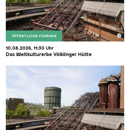
©
ÖFFENTLICHE FÜHRUNG
Der Erzschrägaufzug der Völklinger Hütte mit de
Copyright: Weltkulturerbe Völklinger Hütte | Karl 
10.08.2026, 11:30 Uhr
Das Weltkulturerbe Völklinger Hütte