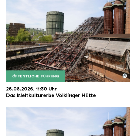
©
ÖFFENTLICHE FÜHRUNG
Der Erzschrägaufzug der Völklinger Hütte mit de
Copyright: Weltkulturerbe Völklinger Hütte | Karl 
26.08.2026, 11:30 Uhr
Das Weltkulturerbe Völklinger Hütte