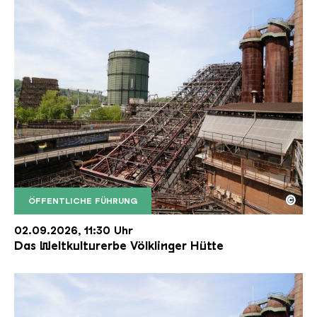
©
ÖFFENTLICHE FÜHRUNG
Der Erzschrägaufzug der Völklinger Hütte mit de
Copyright: Weltkulturerbe Völklinger Hütte | Karl 
02.09.2026, 11:30 Uhr
Das Weltkulturerbe Völklinger Hütte