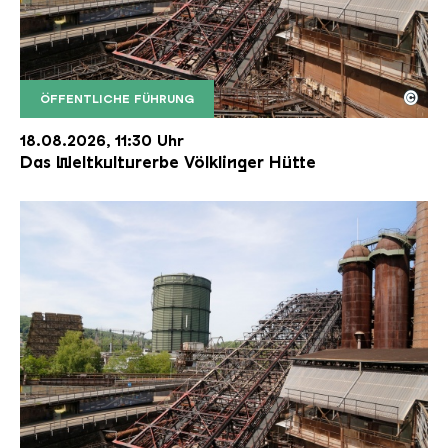
©
ÖFFENTLICHE FÜHRUNG
Der Erzschrägaufzug der Völklinger Hütte mit de
Copyright: Weltkulturerbe Völklinger Hütte | Karl 
18.08.2026, 11:30 Uhr
Das Weltkulturerbe Völklinger Hütte