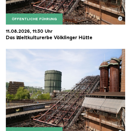
©
ÖFFENTLICHE FÜHRUNG
Der Erzschrägaufzug der Völklinger Hütte mit de
Copyright: Weltkulturerbe Völklinger Hütte | Karl 
11.08.2026, 11:30 Uhr
Das Weltkulturerbe Völklinger Hütte