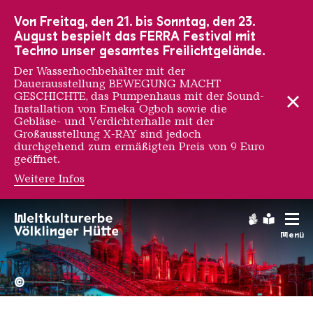
Zur Hauptnavigation
Zur Suche
Zum Inhalt
Zur Fußnavigation
Von Freitag, den 21. bis Sonntag, den 23.
August bespielt das FERRA Festival mit
Techno unser gesamtes Freilichtgelände.
Der Wasserhochbehälter mit der
Dauerausstellung BEWEGUNG MACHT
GESCHICHTE, das Pumpenhaus mit der Sound-
Installation von Emeka Ogboh sowie die
Gebläse- und Verdichterhalle mit der
Großausstellung X-RAY sind jedoch
durchgehend zum ermäßigten Preis von 9 Euro
geöffnet.
Weitere Infos
Gebärdens
Leichte
Menü
Hochofengruppe in Rot
Copyright: Weltkulturerbe 
©