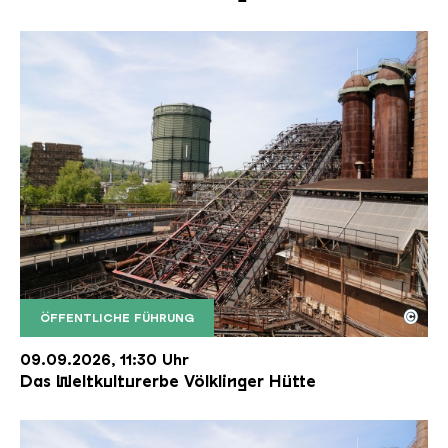
©
ÖFFENTLICHE FÜHRUNG
Der Erzschrägaufzug der Völklinger Hütte mit de
Copyright: Weltkulturerbe Völklinger Hütte | Karl 
09.09.2026, 11:30 Uhr
Das Weltkulturerbe Völklinger Hütte