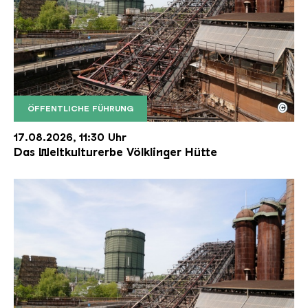
©
ÖFFENTLICHE FÜHRUNG
Der Erzschrägaufzug der Völklinger Hütte mit de
Copyright: Weltkulturerbe Völklinger Hütte | Karl 
17.08.2026, 11:30 Uhr
Das Weltkulturerbe Völklinger Hütte