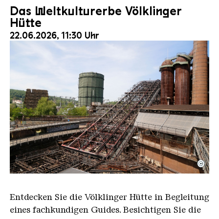
Das Weltkulturerbe Völklinger
Hütte
22.06.2026, 11:30 Uhr
©
Der Erzschrägaufzug der Völklinger Hütte mit de
Copyright: Weltkulturerbe Völklinger Hütte | Karl 
Entdecken Sie die Völklinger Hütte in Begleitung
eines fachkundigen Guides. Besichtigen Sie die