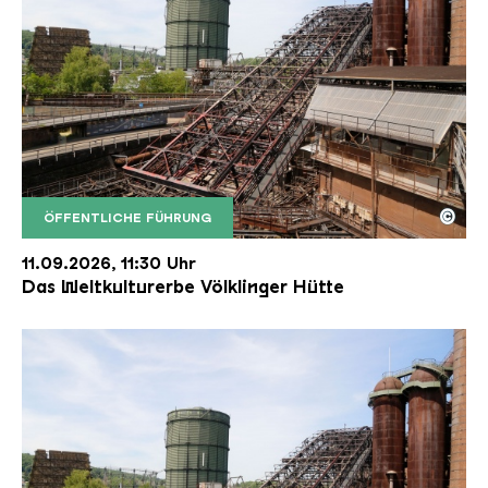
©
ÖFFENTLICHE FÜHRUNG
Der Erzschrägaufzug der Völklinger Hütte mit de
Copyright: Weltkulturerbe Völklinger Hütte | Karl 
11.09.2026, 11:30 Uhr
Das Weltkulturerbe Völklinger Hütte