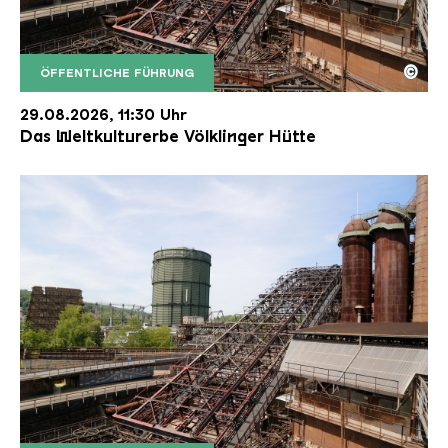
©
ÖFFENTLICHE FÜHRUNG
Der Erzschrägaufzug der Völklinger Hütte mit de
Copyright: Weltkulturerbe Völklinger Hütte | Karl 
29.08.2026, 11:30 Uhr
Das Weltkulturerbe Völklinger Hütte