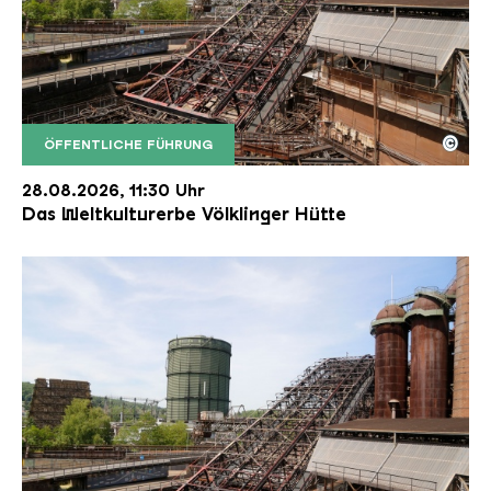
©
ÖFFENTLICHE FÜHRUNG
Der Erzschrägaufzug der Völklinger Hütte mit de
Copyright: Weltkulturerbe Völklinger Hütte | Karl 
28.08.2026, 11:30 Uhr
Das Weltkulturerbe Völklinger Hütte