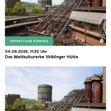
©
ÖFFENTLICHE FÜHRUNG
Der Erzschrägaufzug der Völklinger Hütte mit de
Copyright: Weltkulturerbe Völklinger Hütte | Karl 
04.09.2026, 11:30 Uhr
Das Weltkulturerbe Völklinger Hütte