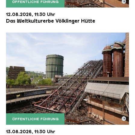
©
ÖFFENTLICHE FÜHRUNG
Der Erzschrägaufzug der Völklinger Hütte mit de
Copyright: Weltkulturerbe Völklinger Hütte | Karl 
12.08.2026, 11:30 Uhr
Das Weltkulturerbe Völklinger Hütte
©
ÖFFENTLICHE FÜHRUNG
Der Erzschrägaufzug der Völklinger Hütte mit de
Copyright: Weltkulturerbe Völklinger Hütte | Karl 
13.08.2026, 11:30 Uhr