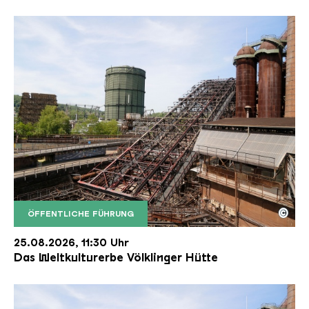
©
ÖFFENTLICHE FÜHRUNG
Der Erzschrägaufzug der Völklinger Hütte mit de
Copyright: Weltkulturerbe Völklinger Hütte | Karl 
25.08.2026, 11:30 Uhr
Das Weltkulturerbe Völklinger Hütte