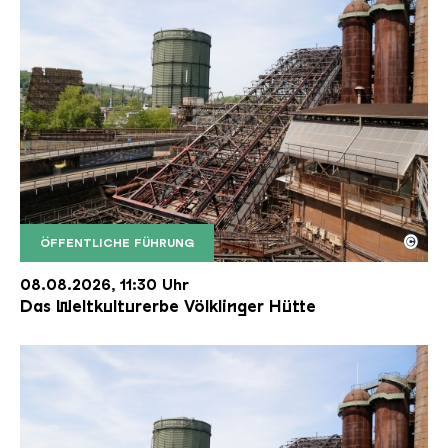
©
ÖFFENTLICHE FÜHRUNG
Der Erzschrägaufzug der Völklinger Hütte mit de
Copyright: Weltkulturerbe Völklinger Hütte | Karl 
08.08.2026, 11:30 Uhr
Das Weltkulturerbe Völklinger Hütte