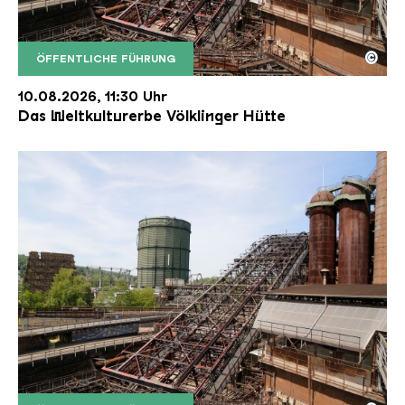
©
ÖFFENTLICHE FÜHRUNG
Der Erzschrägaufzug der Völklinger Hütte mit de
Copyright: Weltkulturerbe Völklinger Hütte | Karl 
10.08.2026, 11:30 Uhr
Das Weltkulturerbe Völklinger Hütte