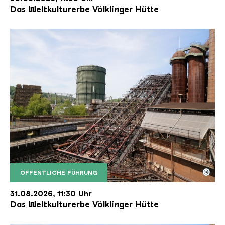
Das Weltkulturerbe Völklinger Hütte
©
ÖFFENTLICHE FÜHRUNG
Der Erzschrägaufzug der Völklinger Hütte mit de
Copyright: Weltkulturerbe Völklinger Hütte | Karl 
31.08.2026, 11:30 Uhr
Das Weltkulturerbe Völklinger Hütte