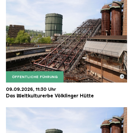
©
ÖFFENTLICHE FÜHRUNG
Der Erzschrägaufzug der Völklinger Hütte mit de
Copyright: Weltkulturerbe Völklinger Hütte | Karl 
09.09.2026, 11:30 Uhr
Das Weltkulturerbe Völklinger Hütte