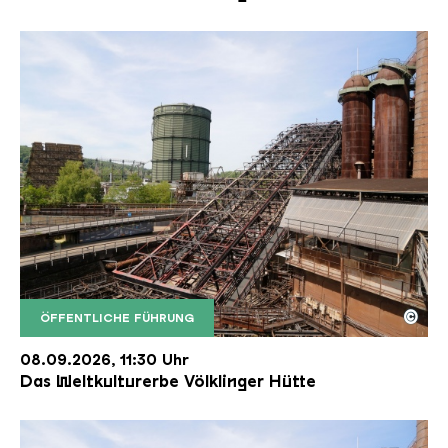
©
ÖFFENTLICHE FÜHRUNG
Der Erzschrägaufzug der Völklinger Hütte mit de
Copyright: Weltkulturerbe Völklinger Hütte | Karl 
08.09.2026, 11:30 Uhr
Das Weltkulturerbe Völklinger Hütte