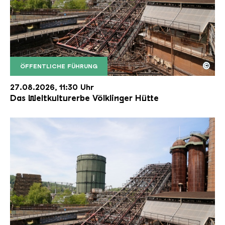
©
ÖFFENTLICHE FÜHRUNG
Der Erzschrägaufzug der Völklinger Hütte mit de
Copyright: Weltkulturerbe Völklinger Hütte | Karl 
27.08.2026, 11:30 Uhr
Das Weltkulturerbe Völklinger Hütte