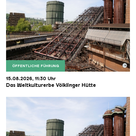
©
ÖFFENTLICHE FÜHRUNG
Der Erzschrägaufzug der Völklinger Hütte mit de
Copyright: Weltkulturerbe Völklinger Hütte | Karl 
15.08.2026, 11:30 Uhr
Das Weltkulturerbe Völklinger Hütte