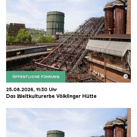
©
ÖFFENTLICHE FÜHRUNG
Der Erzschrägaufzug der Völklinger Hütte mit de
Copyright: Weltkulturerbe Völklinger Hütte | Karl 
25.08.2026, 11:30 Uhr
Das Weltkulturerbe Völklinger Hütte