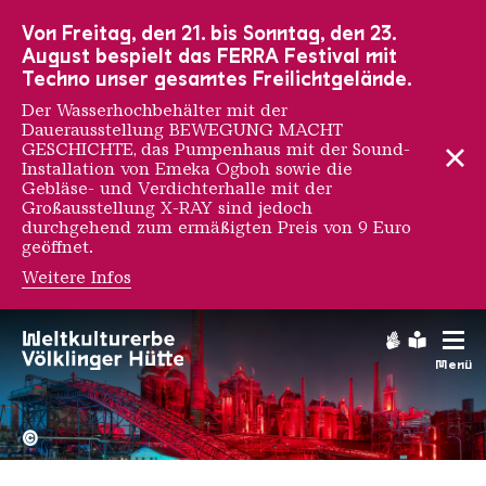
Zur Hauptnavigation
Zur Suche
Zum Inhalt
Zur Fußnavigation
Von Freitag, den 21. bis Sonntag, den 23.
August bespielt das FERRA Festival mit
Techno unser gesamtes Freilichtgelände.
Der Wasserhochbehälter mit der
Dauerausstellung BEWEGUNG MACHT
GESCHICHTE, das Pumpenhaus mit der Sound-
Installation von Emeka Ogboh sowie die
Gebläse- und Verdichterhalle mit der
Großausstellung X-RAY sind jedoch
durchgehend zum ermäßigten Preis von 9 Euro
geöffnet.
Weitere Infos
Gebärdens
Leichte
Menü
Hochofengruppe in Rot
Copyright: Weltkulturerbe 
©