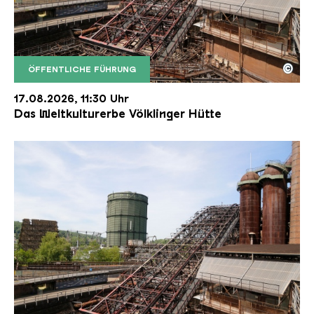
©
ÖFFENTLICHE FÜHRUNG
Der Erzschrägaufzug der Völklinger Hütte mit de
Copyright: Weltkulturerbe Völklinger Hütte | Karl 
17.08.2026, 11:30 Uhr
Das Weltkulturerbe Völklinger Hütte