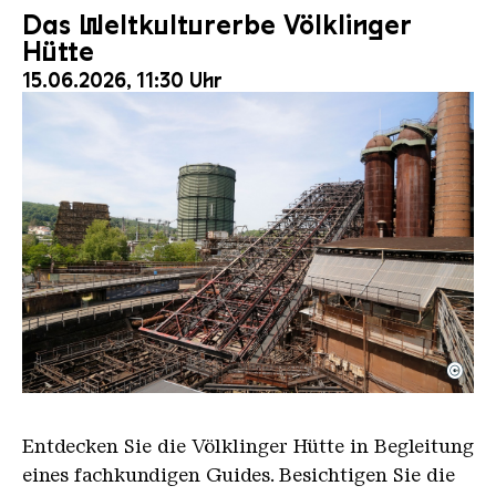
Das Weltkulturerbe Völklinger
Hütte
15.06.2026, 11:30 Uhr
©
Der Erzschrägaufzug der Völklinger Hütte mit de
Copyright: Weltkulturerbe Völklinger Hütte | Karl 
Entdecken Sie die Völklinger Hütte in Begleitung
eines fachkundigen Guides. Besichtigen Sie die