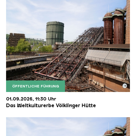
©
ÖFFENTLICHE FÜHRUNG
Der Erzschrägaufzug der Völklinger Hütte mit de
Copyright: Weltkulturerbe Völklinger Hütte | Karl 
01.09.2026, 11:30 Uhr
Das Weltkulturerbe Völklinger Hütte