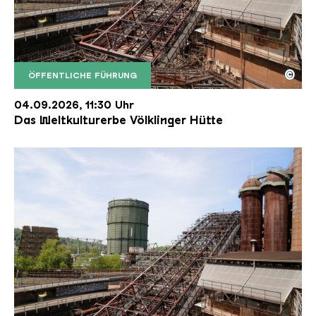
©
ÖFFENTLICHE FÜHRUNG
Der Erzschrägaufzug der Völklinger Hütte mit de
Copyright: Weltkulturerbe Völklinger Hütte | Karl 
04.09.2026, 11:30 Uhr
Das Weltkulturerbe Völklinger Hütte