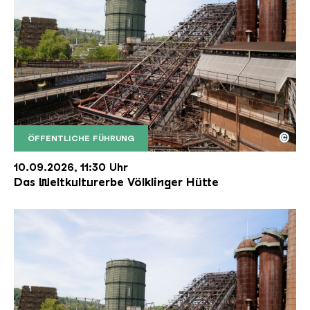
©
ÖFFENTLICHE FÜHRUNG
Der Erzschrägaufzug der Völklinger Hütte mit de
Copyright: Weltkulturerbe Völklinger Hütte | Karl 
10.09.2026, 11:30 Uhr
Das Weltkulturerbe Völklinger Hütte