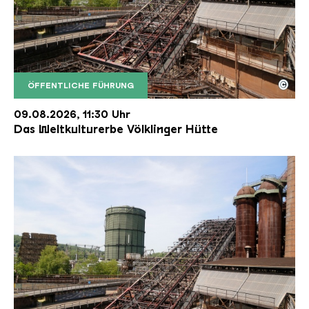
©
ÖFFENTLICHE FÜHRUNG
Der Erzschrägaufzug der Völklinger Hütte mit de
Copyright: Weltkulturerbe Völklinger Hütte | Karl 
09.08.2026, 11:30 Uhr
Das Weltkulturerbe Völklinger Hütte