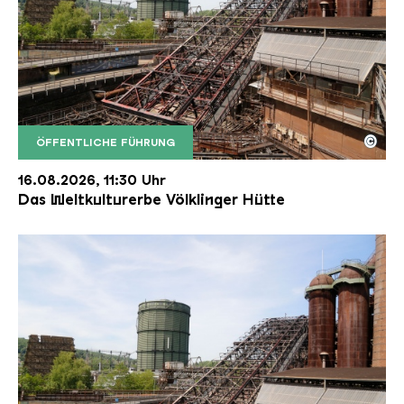
©
ÖFFENTLICHE FÜHRUNG
Der Erzschrägaufzug der Völklinger Hütte mit de
Copyright: Weltkulturerbe Völklinger Hütte | Karl 
16.08.2026, 11:30 Uhr
Das Weltkulturerbe Völklinger Hütte