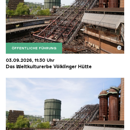
©
ÖFFENTLICHE FÜHRUNG
Der Erzschrägaufzug der Völklinger Hütte mit de
Copyright: Weltkulturerbe Völklinger Hütte | Karl 
03.09.2026, 11:30 Uhr
Das Weltkulturerbe Völklinger Hütte