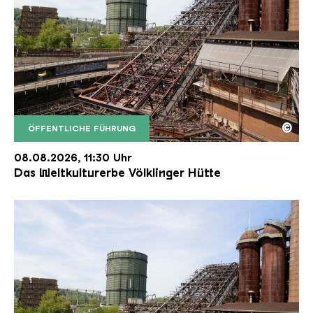
©
ÖFFENTLICHE FÜHRUNG
Der Erzschrägaufzug der Völklinger Hütte mit de
Copyright: Weltkulturerbe Völklinger Hütte | Karl 
08.08.2026, 11:30 Uhr
Das Weltkulturerbe Völklinger Hütte