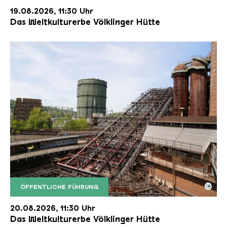
19.08.2026, 11:30 Uhr
Das Weltkulturerbe Völklinger Hütte
©
ÖFFENTLICHE FÜHRUNG
Der Erzschrägaufzug der Völklinger Hütte mit de
Copyright: Weltkulturerbe Völklinger Hütte | Karl 
20.08.2026, 11:30 Uhr
Das Weltkulturerbe Völklinger Hütte