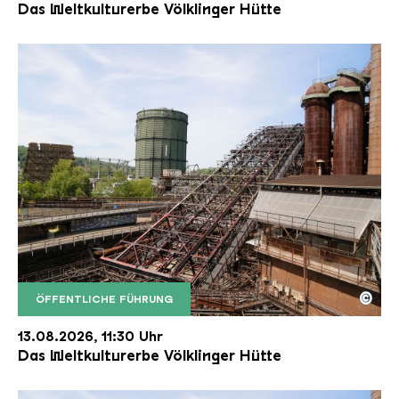
Das Weltkulturerbe Völklinger Hütte
©
ÖFFENTLICHE FÜHRUNG
Der Erzschrägaufzug der Völklinger Hütte mit de
Copyright: Weltkulturerbe Völklinger Hütte | Karl 
13.08.2026, 11:30 Uhr
Das Weltkulturerbe Völklinger Hütte