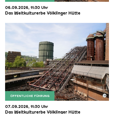
Der Erzschrägaufzug der Völklinger Hütte mit de
Copyright: Weltkulturerbe Völklinger Hütte | Karl 
06.09.2026, 11:30 Uhr
Das Weltkulturerbe Völklinger Hütte
©
ÖFFENTLICHE FÜHRUNG
Der Erzschrägaufzug der Völklinger Hütte mit de
Copyright: Weltkulturerbe Völklinger Hütte | Karl 
07.09.2026, 11:30 Uhr
Das Weltkulturerbe Völklinger Hütte