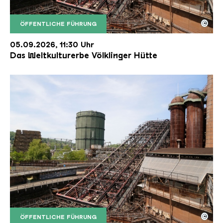
©
ÖFFENTLICHE FÜHRUNG
Der Erzschrägaufzug der Völklinger Hütte mit de
Copyright: Weltkulturerbe Völklinger Hütte | Karl 
05.09.2026, 11:30 Uhr
Das Weltkulturerbe Völklinger Hütte
©
ÖFFENTLICHE FÜHRUNG