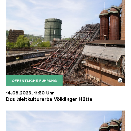
©
ÖFFENTLICHE FÜHRUNG
Der Erzschrägaufzug der Völklinger Hütte mit de
Copyright: Weltkulturerbe Völklinger Hütte | Karl 
14.08.2026, 11:30 Uhr
Das Weltkulturerbe Völklinger Hütte