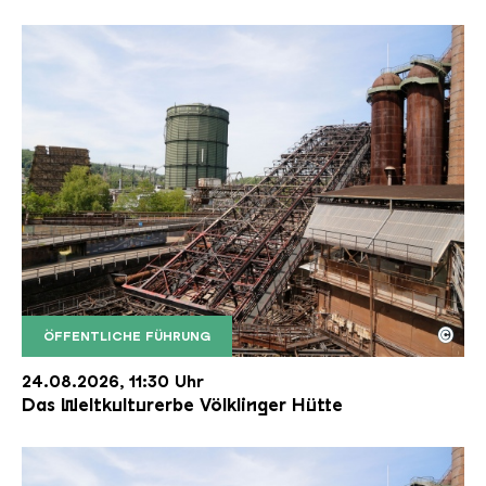
©
ÖFFENTLICHE FÜHRUNG
Der Erzschrägaufzug der Völklinger Hütte mit de
Copyright: Weltkulturerbe Völklinger Hütte | Karl 
24.08.2026, 11:30 Uhr
Das Weltkulturerbe Völklinger Hütte