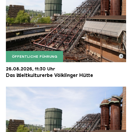
©
ÖFFENTLICHE FÜHRUNG
Der Erzschrägaufzug der Völklinger Hütte mit de
Copyright: Weltkulturerbe Völklinger Hütte | Karl 
26.08.2026, 11:30 Uhr
Das Weltkulturerbe Völklinger Hütte