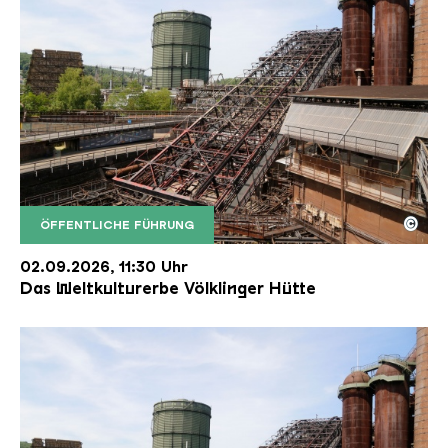
©
ÖFFENTLICHE FÜHRUNG
Der Erzschrägaufzug der Völklinger Hütte mit de
Copyright: Weltkulturerbe Völklinger Hütte | Karl 
02.09.2026, 11:30 Uhr
Das Weltkulturerbe Völklinger Hütte