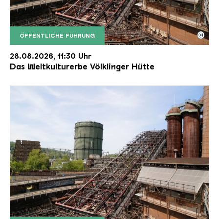
©
ÖFFENTLICHE FÜHRUNG
Der Erzschrägaufzug der Völklinger Hütte mit de
Copyright: Weltkulturerbe Völklinger Hütte | Karl 
28.08.2026, 11:30 Uhr
Das Weltkulturerbe Völklinger Hütte