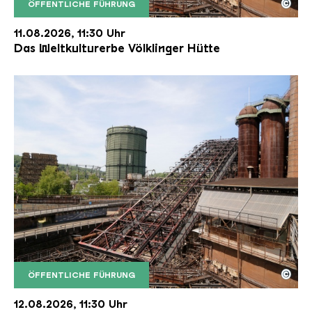
©
ÖFFENTLICHE FÜHRUNG
Der Erzschrägaufzug der Völklinger Hütte mit de
Copyright: Weltkulturerbe Völklinger Hütte | Karl 
11.08.2026, 11:30 Uhr
Das Weltkulturerbe Völklinger Hütte
©
ÖFFENTLICHE FÜHRUNG
Der Erzschrägaufzug der Völklinger Hütte mit de
Copyright: Weltkulturerbe Völklinger Hütte | Karl 
12.08.2026, 11:30 Uhr