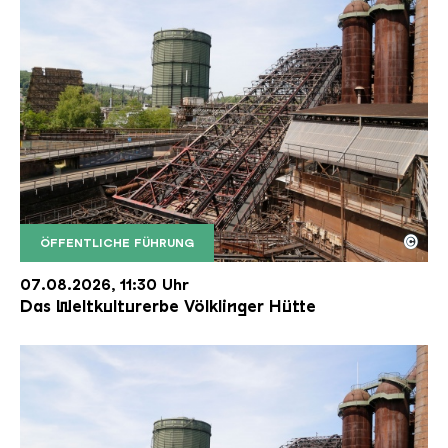
©
ÖFFENTLICHE FÜHRUNG
Der Erzschrägaufzug der Völklinger Hütte mit de
Copyright: Weltkulturerbe Völklinger Hütte | Karl 
07.08.2026, 11:30 Uhr
Das Weltkulturerbe Völklinger Hütte