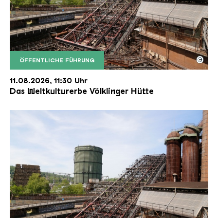
©
ÖFFENTLICHE FÜHRUNG
Der Erzschrägaufzug der Völklinger Hütte mit de
Copyright: Weltkulturerbe Völklinger Hütte | Karl 
11.08.2026, 11:30 Uhr
Das Weltkulturerbe Völklinger Hütte