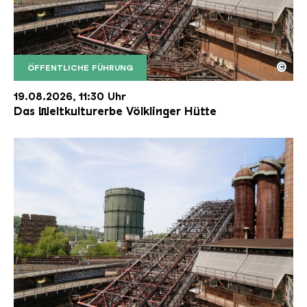
©
ÖFFENTLICHE FÜHRUNG
Der Erzschrägaufzug der Völklinger Hütte mit de
Copyright: Weltkulturerbe Völklinger Hütte | Karl 
19.08.2026, 11:30 Uhr
Das Weltkulturerbe Völklinger Hütte