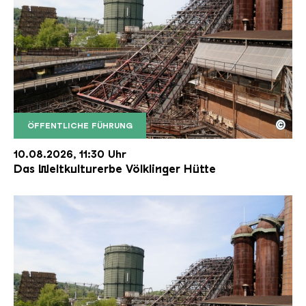
©
ÖFFENTLICHE FÜHRUNG
Der Erzschrägaufzug der Völklinger Hütte mit de
Copyright: Weltkulturerbe Völklinger Hütte | Karl 
10.08.2026, 11:30 Uhr
Das Weltkulturerbe Völklinger Hütte