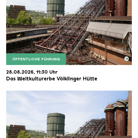
©
ÖFFENTLICHE FÜHRUNG
Der Erzschrägaufzug der Völklinger Hütte mit de
Copyright: Weltkulturerbe Völklinger Hütte | Karl 
28.08.2026, 11:30 Uhr
Das Weltkulturerbe Völklinger Hütte