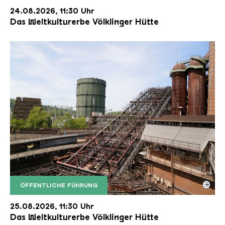
24.08.2026, 11:30 Uhr
Das Weltkulturerbe Völklinger Hütte
©
ÖFFENTLICHE FÜHRUNG
Der Erzschrägaufzug der Völklinger Hütte mit de
Copyright: Weltkulturerbe Völklinger Hütte | Karl 
25.08.2026, 11:30 Uhr
Das Weltkulturerbe Völklinger Hütte