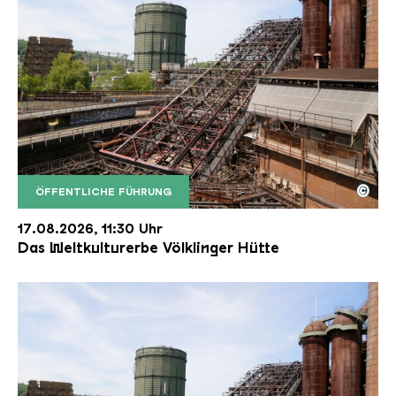
©
ÖFFENTLICHE FÜHRUNG
Der Erzschrägaufzug der Völklinger Hütte mit de
Copyright: Weltkulturerbe Völklinger Hütte | Karl 
17.08.2026, 11:30 Uhr
Das Weltkulturerbe Völklinger Hütte