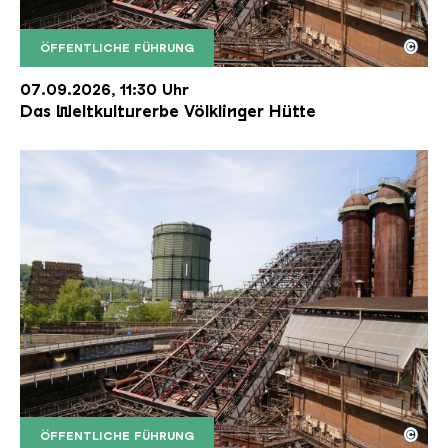
©
ÖFFENTLICHE FÜHRUNG
Der Erzschrägaufzug der Völklinger Hütte mit de
Copyright: Weltkulturerbe Völklinger Hütte | Karl 
07.09.2026, 11:30 Uhr
Das Weltkulturerbe Völklinger Hütte
©
ÖFFENTLICHE FÜHRUNG