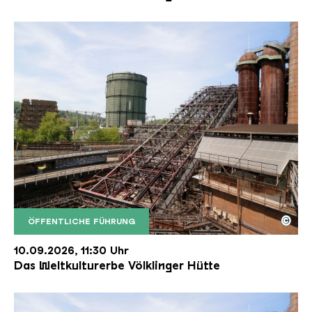
©
ÖFFENTLICHE FÜHRUNG
Der Erzschrägaufzug der Völklinger Hütte mit de
Copyright: Weltkulturerbe Völklinger Hütte | Karl 
10.09.2026, 11:30 Uhr
Das Weltkulturerbe Völklinger Hütte