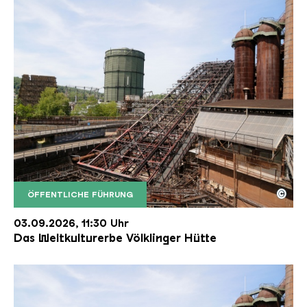
©
ÖFFENTLICHE FÜHRUNG
Der Erzschrägaufzug der Völklinger Hütte mit de
Copyright: Weltkulturerbe Völklinger Hütte | Karl 
03.09.2026, 11:30 Uhr
Das Weltkulturerbe Völklinger Hütte