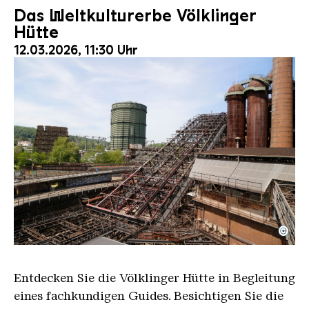
Das Weltkulturerbe Völklinger
Hütte
12.03.2026, 11:30 Uhr
©
Der Erzschrägaufzug der Völklinger Hütte mit de
Copyright: Weltkulturerbe Völklinger Hütte | Karl 
Entdecken Sie die Völklinger Hütte in Begleitung
eines fachkundigen Guides. Besichtigen Sie die