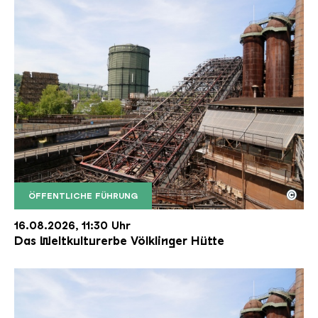
©
ÖFFENTLICHE FÜHRUNG
Der Erzschrägaufzug der Völklinger Hütte mit de
Copyright: Weltkulturerbe Völklinger Hütte | Karl 
16.08.2026, 11:30 Uhr
Das Weltkulturerbe Völklinger Hütte