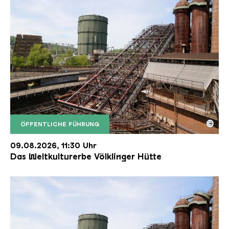
©
ÖFFENTLICHE FÜHRUNG
Der Erzschrägaufzug der Völklinger Hütte mit de
Copyright: Weltkulturerbe Völklinger Hütte | Karl 
09.08.2026, 11:30 Uhr
Das Weltkulturerbe Völklinger Hütte