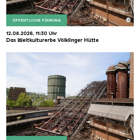
©
ÖFFENTLICHE FÜHRUNG
Der Erzschrägaufzug der Völklinger Hütte mit de
Copyright: Weltkulturerbe Völklinger Hütte | Karl 
12.08.2026, 11:30 Uhr
Das Weltkulturerbe Völklinger Hütte