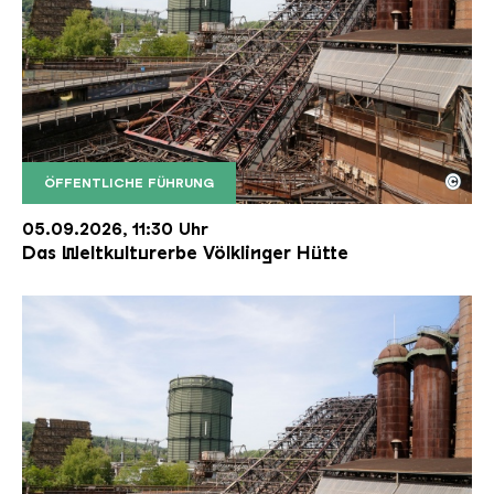
©
ÖFFENTLICHE FÜHRUNG
Der Erzschrägaufzug der Völklinger Hütte mit de
Copyright: Weltkulturerbe Völklinger Hütte | Karl 
05.09.2026, 11:30 Uhr
Das Weltkulturerbe Völklinger Hütte