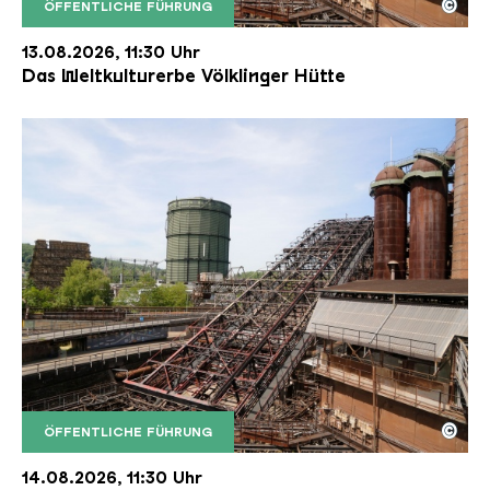
©
ÖFFENTLICHE FÜHRUNG
Der Erzschrägaufzug der Völklinger Hütte mit de
Copyright: Weltkulturerbe Völklinger Hütte | Karl 
13.08.2026, 11:30 Uhr
Das Weltkulturerbe Völklinger Hütte
©
ÖFFENTLICHE FÜHRUNG
Der Erzschrägaufzug der Völklinger Hütte mit de
Copyright: Weltkulturerbe Völklinger Hütte | Karl 
14.08.2026, 11:30 Uhr