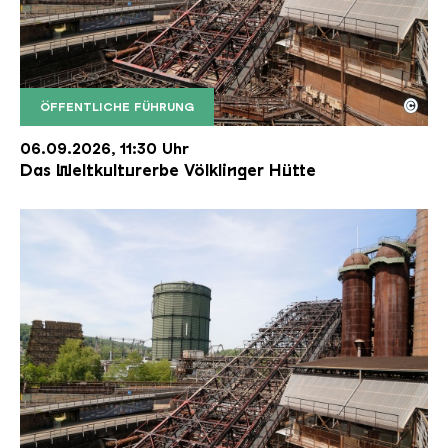
©
ÖFFENTLICHE FÜHRUNG
Der Erzschrägaufzug der Völklinger Hütte mit de
Copyright: Weltkulturerbe Völklinger Hütte | Karl 
06.09.2026, 11:30 Uhr
Das Weltkulturerbe Völklinger Hütte