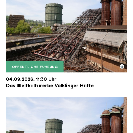
©
ÖFFENTLICHE FÜHRUNG
Der Erzschrägaufzug der Völklinger Hütte mit de
Copyright: Weltkulturerbe Völklinger Hütte | Karl 
04.09.2026, 11:30 Uhr
Das Weltkulturerbe Völklinger Hütte