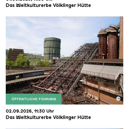
Das Weltkulturerbe Völklinger Hütte
©
ÖFFENTLICHE FÜHRUNG
Der Erzschrägaufzug der Völklinger Hütte mit de
Copyright: Weltkulturerbe Völklinger Hütte | Karl 
02.09.2026, 11:30 Uhr
Das Weltkulturerbe Völklinger Hütte