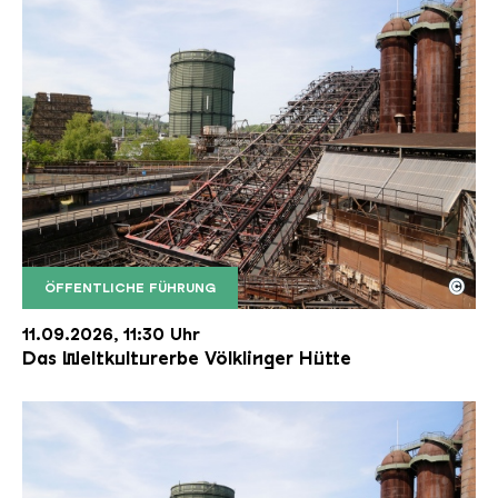
©
ÖFFENTLICHE FÜHRUNG
Der Erzschrägaufzug der Völklinger Hütte mit de
Copyright: Weltkulturerbe Völklinger Hütte | Karl 
11.09.2026, 11:30 Uhr
Das Weltkulturerbe Völklinger Hütte