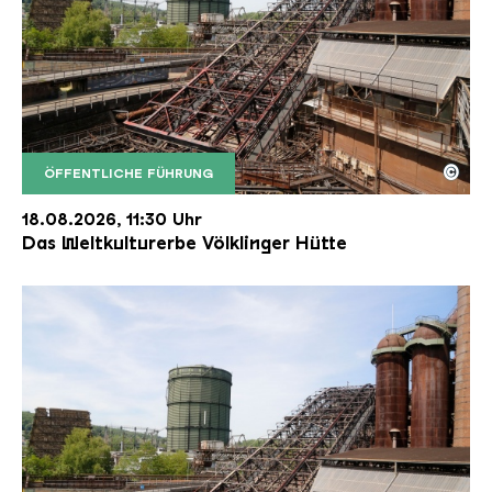
©
ÖFFENTLICHE FÜHRUNG
Der Erzschrägaufzug der Völklinger Hütte mit de
Copyright: Weltkulturerbe Völklinger Hütte | Karl 
18.08.2026, 11:30 Uhr
Das Weltkulturerbe Völklinger Hütte