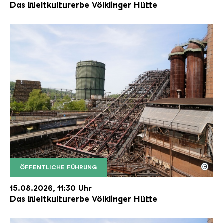
Das Weltkulturerbe Völklinger Hütte
©
ÖFFENTLICHE FÜHRUNG
Der Erzschrägaufzug der Völklinger Hütte mit de
Copyright: Weltkulturerbe Völklinger Hütte | Karl 
15.08.2026, 11:30 Uhr
Das Weltkulturerbe Völklinger Hütte