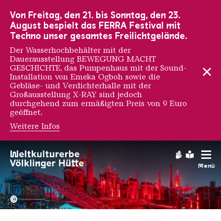
Zur Hauptnavigation
Zur Suche
Zum Inhalt
Zur Fußnavigation
Von Freitag, den 21. bis Sonntag, den 23.
August bespielt das FERRA Festival mit
Techno unser gesamtes Freilichtgelände.
Der Wasserhochbehälter mit der
Dauerausstellung BEWEGUNG MACHT
GESCHICHTE, das Pumpenhaus mit der Sound-
Installation von Emeka Ogboh sowie die
Gebläse- und Verdichterhalle mit der
Großausstellung X-RAY sind jedoch
durchgehend zum ermäßigten Preis von 9 Euro
geöffnet.
Weitere Infos
Gebärdens
Leichte
Menü
Hochofengruppe in Rot
Copyright: Weltkulturerbe 
©