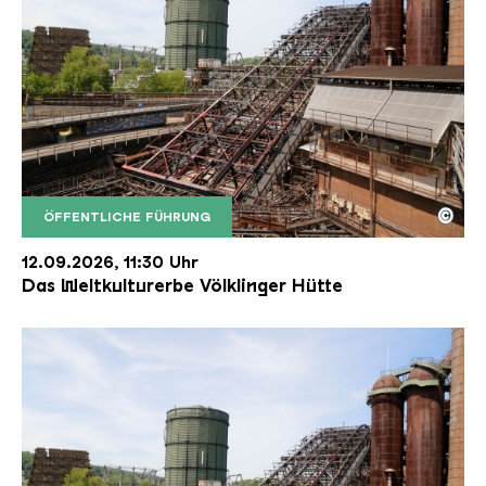
©
ÖFFENTLICHE FÜHRUNG
Der Erzschrägaufzug der Völklinger Hütte mit de
Copyright: Weltkulturerbe Völklinger Hütte | Karl 
12.09.2026, 11:30 Uhr
Das Weltkulturerbe Völklinger Hütte