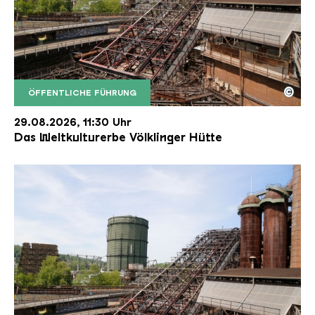
©
ÖFFENTLICHE FÜHRUNG
Der Erzschrägaufzug der Völklinger Hütte mit de
Copyright: Weltkulturerbe Völklinger Hütte | Karl 
29.08.2026, 11:30 Uhr
Das Weltkulturerbe Völklinger Hütte