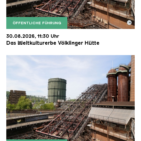
©
ÖFFENTLICHE FÜHRUNG
Der Erzschrägaufzug der Völklinger Hütte mit de
Copyright: Weltkulturerbe Völklinger Hütte | Karl 
30.08.2026, 11:30 Uhr
Das Weltkulturerbe Völklinger Hütte