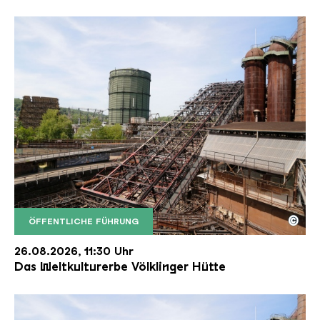
©
ÖFFENTLICHE FÜHRUNG
Der Erzschrägaufzug der Völklinger Hütte mit de
Copyright: Weltkulturerbe Völklinger Hütte | Karl 
26.08.2026, 11:30 Uhr
Das Weltkulturerbe Völklinger Hütte