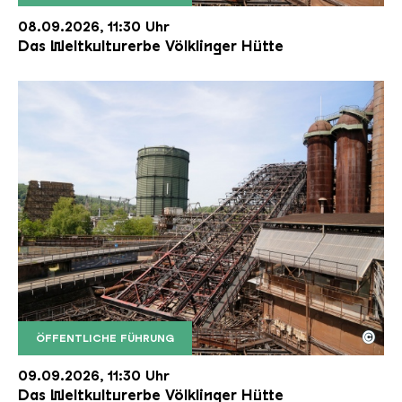
Der Erzschrägaufzug der Völklinger Hütte mit de
Copyright: Weltkulturerbe Völklinger Hütte | Karl 
08.09.2026, 11:30 Uhr
Das Weltkulturerbe Völklinger Hütte
©
ÖFFENTLICHE FÜHRUNG
Der Erzschrägaufzug der Völklinger Hütte mit de
Copyright: Weltkulturerbe Völklinger Hütte | Karl 
09.09.2026, 11:30 Uhr
Das Weltkulturerbe Völklinger Hütte