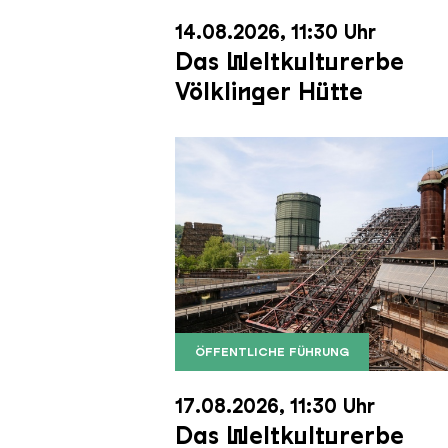
14.08.2026, 11:30 Uhr
Das Weltkulturerbe
Völklinger Hütte
ÖFFENTLICHE FÜHRUNG
Der Erzschrägaufzug der Völkli
Copyright: Weltkulturerbe Völkli
17.08.2026, 11:30 Uhr
Das Weltkulturerbe