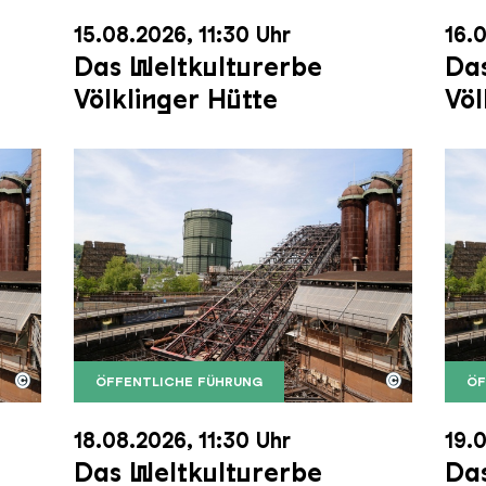
15.08.2026, 11:30 Uhr
16.0
Das Weltkulturerbe
Das
Völklinger Hütte
Völ
©
©
ÖFFENTLICHE FÜHRUNG
ÖF
nger Hütte mit dem Gasometer im Hintergrund
nger Hütte | Karl Heinrich Veith
Der Erzschrägaufzug der Völklinger Hütte m
Copyright: Weltkulturerbe Völklinger Hütte | 
Der 
Copy
18.08.2026, 11:30 Uhr
19.0
Das Weltkulturerbe
Das