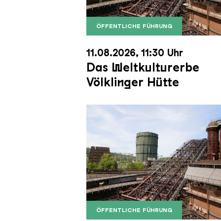
ÖFFENTLICHE FÜHRUNG
Der Erzschrägaufzug der Völkli
Copyright: Weltkulturerbe Völkli
11.08.2026, 11:30 Uhr
Das Weltkulturerbe
Völklinger Hütte
ÖFFENTLICHE FÜHRUNG
Der Erzschrägaufzug der Völkli
Copyright: Weltkulturerbe Völkli