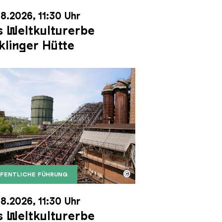
8.2026, 11:30 Uhr
 Weltkulturerbe
klinger Hütte
©
FENTLICHE FÜHRUNG
it dem Gasometer im Hintergrund
Karl Heinrich Veith
Erzschrägaufzug der Völklinger Hütte mit dem Gasom
right: Weltkulturerbe Völklinger Hütte | Karl Heinric
8.2026, 11:30 Uhr
 Weltkulturerbe