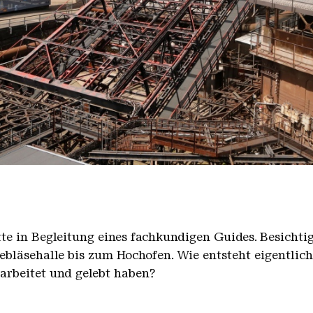
nger Hütte mit dem Gasometer im Hintergrund
nger Hütte | Karl Heinrich Veith
̈tte in Begleitung eines fachkundigen Guides. Besicht
bläsehalle bis zum Hochofen. Wie entsteht eigentlic
earbeitet und gelebt haben?