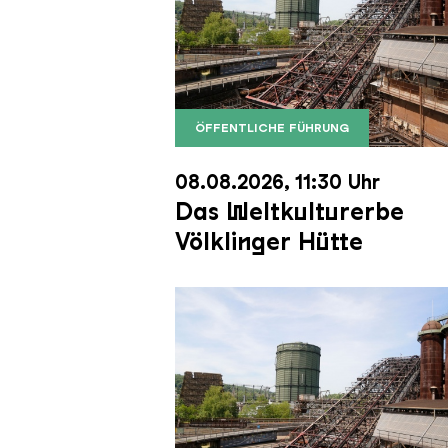
ÖFFENTLICHE FÜHRUNG
Der Erzschrägaufzug der Völkli
Copyright: Weltkulturerbe Völkli
08.08.2026, 11:30 Uhr
Das Weltkulturerbe
Völklinger Hütte