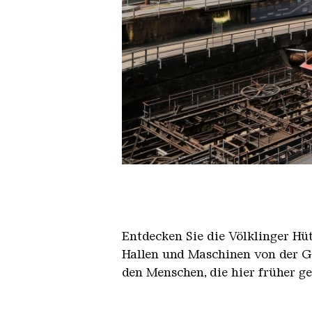
Der Erzschrägaufzug der Völkli
Copyright: Weltkulturerbe Völkli
Entdecken Sie die Völklinger Hu
Hallen und Maschinen von der Ge
den Menschen, die hier früher g