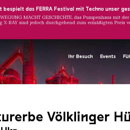
ust bespielt das FERRA Festival mit Techno unser ge
 BEWEGUNG MACHT GESCHICHTE, das Pumpenhaus mit der S
ng X-RAY sind jedoch durchgehend zum ermäßigten Preis vo
Ihr Besuch
Events
Fü
Hochofengruppe in Rot
Copyright: Weltkulturerbe 
urerbe Völklinger Hü