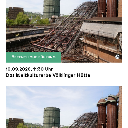
©
ÖFFENTLICHE FÜHRUNG
Der Erzschrägaufzug der Völklinger Hütte mit de
Copyright: Weltkulturerbe Völklinger Hütte | Karl 
10.09.2026, 11:30 Uhr
Das Weltkulturerbe Völklinger Hütte