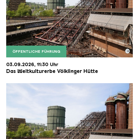
©
ÖFFENTLICHE FÜHRUNG
Der Erzschrägaufzug der Völklinger Hütte mit de
Copyright: Weltkulturerbe Völklinger Hütte | Karl 
03.09.2026, 11:30 Uhr
Das Weltkulturerbe Völklinger Hütte