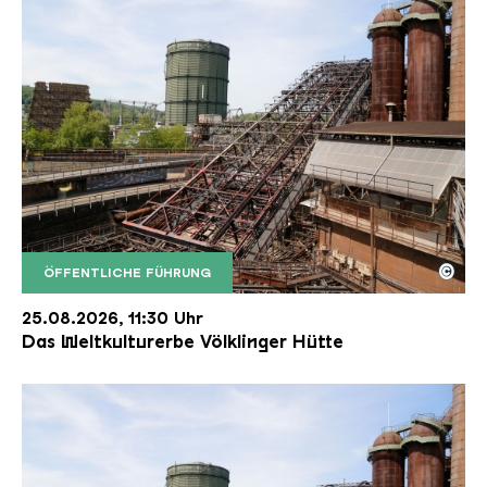
©
ÖFFENTLICHE FÜHRUNG
Der Erzschrägaufzug der Völklinger Hütte mit de
Copyright: Weltkulturerbe Völklinger Hütte | Karl 
25.08.2026, 11:30 Uhr
Das Weltkulturerbe Völklinger Hütte