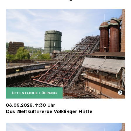
©
ÖFFENTLICHE FÜHRUNG
Der Erzschrägaufzug der Völklinger Hütte mit de
Copyright: Weltkulturerbe Völklinger Hütte | Karl 
08.09.2026, 11:30 Uhr
Das Weltkulturerbe Völklinger Hütte