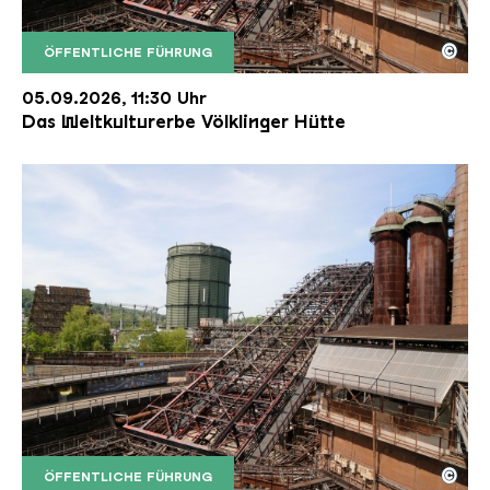
©
ÖFFENTLICHE FÜHRUNG
Der Erzschrägaufzug der Völklinger Hütte mit de
Copyright: Weltkulturerbe Völklinger Hütte | Karl 
05.09.2026, 11:30 Uhr
Das Weltkulturerbe Völklinger Hütte
©
ÖFFENTLICHE FÜHRUNG