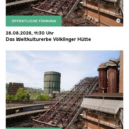
©
ÖFFENTLICHE FÜHRUNG
Der Erzschrägaufzug der Völklinger Hütte mit de
Copyright: Weltkulturerbe Völklinger Hütte | Karl 
28.08.2026, 11:30 Uhr
Das Weltkulturerbe Völklinger Hütte