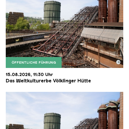
©
ÖFFENTLICHE FÜHRUNG
Der Erzschrägaufzug der Völklinger Hütte mit de
Copyright: Weltkulturerbe Völklinger Hütte | Karl 
15.08.2026, 11:30 Uhr
Das Weltkulturerbe Völklinger Hütte