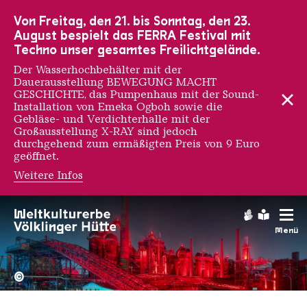
Zur Hauptnavigation
Zur Suche
Zum Inhalt
Zur Fußnavigation
Von Freitag, den 21. bis Sonntag, den 23.
August bespielt das FERRA Festival mit
Techno unser gesamtes Freilichtgelände.
Der Wasserhochbehälter mit der
Dauerausstellung BEWEGUNG MACHT
GESCHICHTE, das Pumpenhaus mit der Sound-
Installation von Emeka Ogboh sowie die
Gebläse- und Verdichterhalle mit der
Großausstellung X-RAY sind jedoch
durchgehend zum ermäßigten Preis von 9 Euro
geöffnet.
Weitere Infos
Gebärdens
Leichte
Menü
Hochofengruppe in Rot
Copyright: Weltkulturerbe 
©