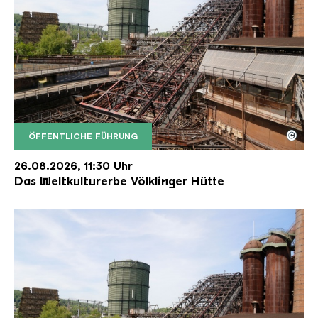
©
ÖFFENTLICHE FÜHRUNG
Der Erzschrägaufzug der Völklinger Hütte mit de
Copyright: Weltkulturerbe Völklinger Hütte | Karl 
26.08.2026, 11:30 Uhr
Das Weltkulturerbe Völklinger Hütte