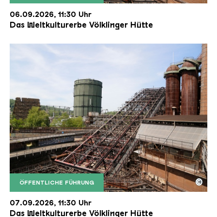
Der Erzschrägaufzug der Völklinger Hütte mit de
Copyright: Weltkulturerbe Völklinger Hütte | Karl 
06.09.2026, 11:30 Uhr
Das Weltkulturerbe Völklinger Hütte
©
ÖFFENTLICHE FÜHRUNG
Der Erzschrägaufzug der Völklinger Hütte mit de
Copyright: Weltkulturerbe Völklinger Hütte | Karl 
07.09.2026, 11:30 Uhr
Das Weltkulturerbe Völklinger Hütte