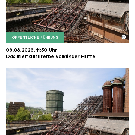
©
ÖFFENTLICHE FÜHRUNG
Der Erzschrägaufzug der Völklinger Hütte mit de
Copyright: Weltkulturerbe Völklinger Hütte | Karl 
09.08.2026, 11:30 Uhr
Das Weltkulturerbe Völklinger Hütte