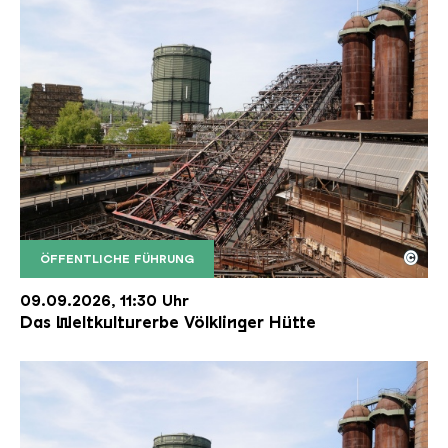
©
ÖFFENTLICHE FÜHRUNG
Der Erzschrägaufzug der Völklinger Hütte mit de
Copyright: Weltkulturerbe Völklinger Hütte | Karl 
09.09.2026, 11:30 Uhr
Das Weltkulturerbe Völklinger Hütte