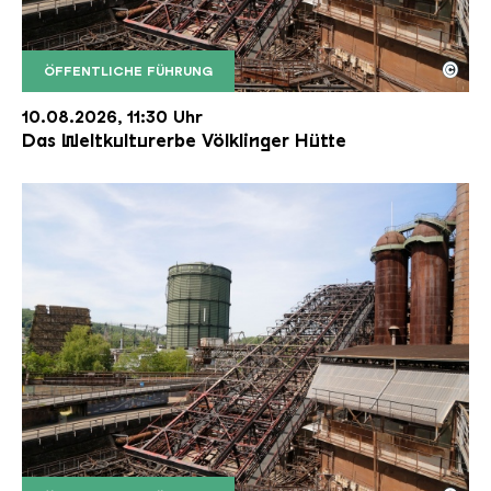
©
ÖFFENTLICHE FÜHRUNG
Der Erzschrägaufzug der Völklinger Hütte mit de
Copyright: Weltkulturerbe Völklinger Hütte | Karl 
10.08.2026, 11:30 Uhr
Das Weltkulturerbe Völklinger Hütte