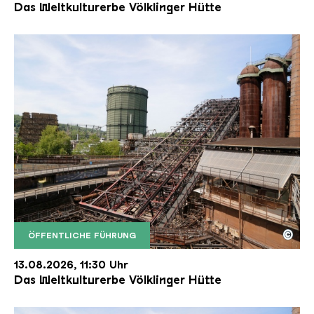
Das Weltkulturerbe Völklinger Hütte
©
ÖFFENTLICHE FÜHRUNG
Der Erzschrägaufzug der Völklinger Hütte mit de
Copyright: Weltkulturerbe Völklinger Hütte | Karl 
13.08.2026, 11:30 Uhr
Das Weltkulturerbe Völklinger Hütte