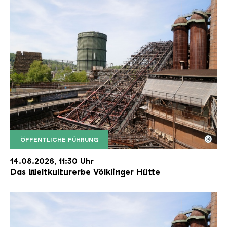
©
ÖFFENTLICHE FÜHRUNG
Der Erzschrägaufzug der Völklinger Hütte mit de
Copyright: Weltkulturerbe Völklinger Hütte | Karl 
14.08.2026, 11:30 Uhr
Das Weltkulturerbe Völklinger Hütte