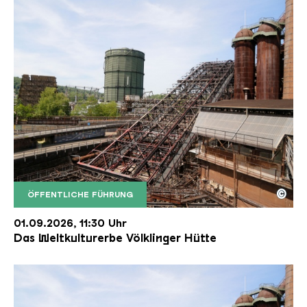
©
ÖFFENTLICHE FÜHRUNG
Der Erzschrägaufzug der Völklinger Hütte mit de
Copyright: Weltkulturerbe Völklinger Hütte | Karl 
01.09.2026, 11:30 Uhr
Das Weltkulturerbe Völklinger Hütte