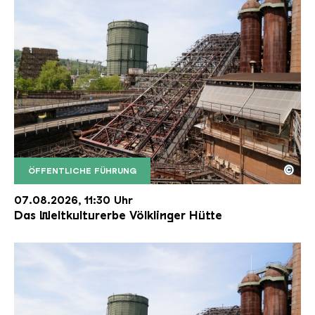
©
ÖFFENTLICHE FÜHRUNG
Der Erzschrägaufzug der Völklinger Hütte mit de
Copyright: Weltkulturerbe Völklinger Hütte | Karl 
07.08.2026, 11:30 Uhr
Das Weltkulturerbe Völklinger Hütte