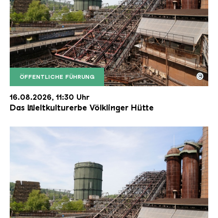
©
ÖFFENTLICHE FÜHRUNG
Der Erzschrägaufzug der Völklinger Hütte mit de
Copyright: Weltkulturerbe Völklinger Hütte | Karl 
16.08.2026, 11:30 Uhr
Das Weltkulturerbe Völklinger Hütte