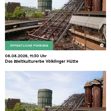
©
ÖFFENTLICHE FÜHRUNG
Der Erzschrägaufzug der Völklinger Hütte mit de
Copyright: Weltkulturerbe Völklinger Hütte | Karl 
08.08.2026, 11:30 Uhr
Das Weltkulturerbe Völklinger Hütte