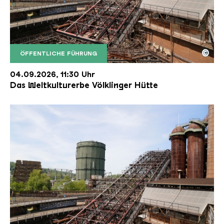
©
ÖFFENTLICHE FÜHRUNG
Der Erzschrägaufzug der Völklinger Hütte mit de
Copyright: Weltkulturerbe Völklinger Hütte | Karl 
04.09.2026, 11:30 Uhr
Das Weltkulturerbe Völklinger Hütte