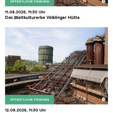
©
ÖFFENTLICHE FÜHRUNG
Der Erzschrägaufzug der Völklinger Hütte mit de
Copyright: Weltkulturerbe Völklinger Hütte | Karl 
11.08.2026, 11:30 Uhr
Das Weltkulturerbe Völklinger Hütte
©
ÖFFENTLICHE FÜHRUNG
Der Erzschrägaufzug der Völklinger Hütte mit de
Copyright: Weltkulturerbe Völklinger Hütte | Karl 
12.08.2026, 11:30 Uhr