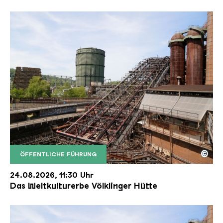
©
ÖFFENTLICHE FÜHRUNG
Der Erzschrägaufzug der Völklinger Hütte mit de
Copyright: Weltkulturerbe Völklinger Hütte | Karl 
24.08.2026, 11:30 Uhr
Das Weltkulturerbe Völklinger Hütte