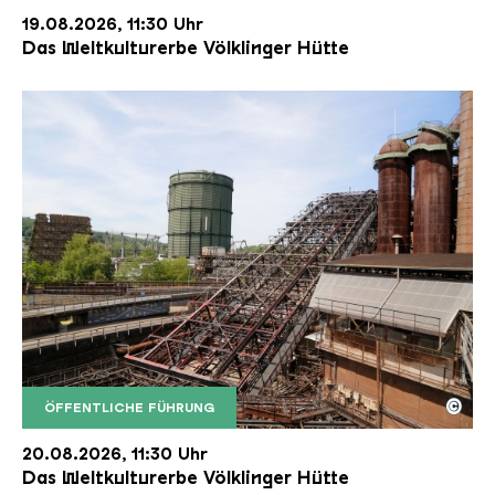
19.08.2026, 11:30 Uhr
Das Weltkulturerbe Völklinger Hütte
©
ÖFFENTLICHE FÜHRUNG
Der Erzschrägaufzug der Völklinger Hütte mit de
Copyright: Weltkulturerbe Völklinger Hütte | Karl 
20.08.2026, 11:30 Uhr
Das Weltkulturerbe Völklinger Hütte