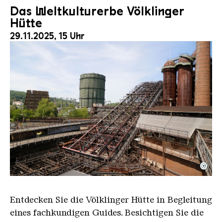
Das Weltkulturerbe Völklinger
Hütte
29.11.2025, 15 Uhr
©
Der Erzschrägaufzug der Völklinger Hütte mit de
Copyright: Weltkulturerbe Völklinger Hütte | Karl 
Entdecken Sie die Völklinger Hütte in Begleitung
eines fachkundigen Guides. Besichtigen Sie die