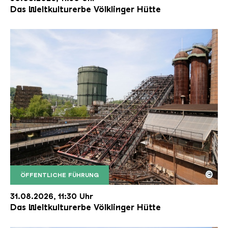
Das Weltkulturerbe Völklinger Hütte
©
ÖFFENTLICHE FÜHRUNG
Der Erzschrägaufzug der Völklinger Hütte mit de
Copyright: Weltkulturerbe Völklinger Hütte | Karl 
31.08.2026, 11:30 Uhr
Das Weltkulturerbe Völklinger Hütte