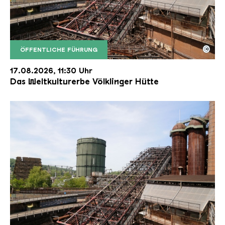
©
ÖFFENTLICHE FÜHRUNG
Der Erzschrägaufzug der Völklinger Hütte mit de
Copyright: Weltkulturerbe Völklinger Hütte | Karl 
17.08.2026, 11:30 Uhr
Das Weltkulturerbe Völklinger Hütte