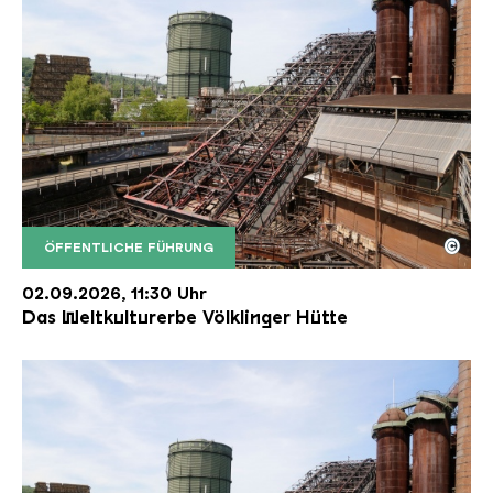
©
ÖFFENTLICHE FÜHRUNG
Der Erzschrägaufzug der Völklinger Hütte mit de
Copyright: Weltkulturerbe Völklinger Hütte | Karl 
02.09.2026, 11:30 Uhr
Das Weltkulturerbe Völklinger Hütte