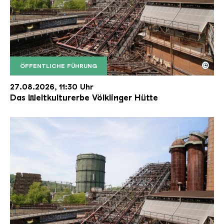
©
ÖFFENTLICHE FÜHRUNG
Der Erzschrägaufzug der Völklinger Hütte mit de
Copyright: Weltkulturerbe Völklinger Hütte | Karl 
27.08.2026, 11:30 Uhr
Das Weltkulturerbe Völklinger Hütte