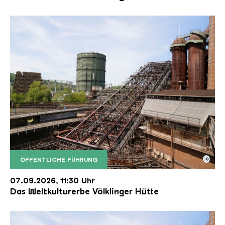
©
ÖFFENTLICHE FÜHRUNG
Der Erzschrägaufzug der Völklinger Hütte mit de
Copyright: Weltkulturerbe Völklinger Hütte | Karl 
07.09.2026, 11:30 Uhr
Das Weltkulturerbe Völklinger Hütte