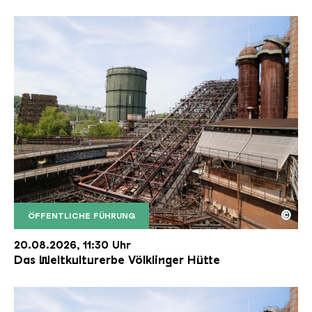
©
ÖFFENTLICHE FÜHRUNG
Der Erzschrägaufzug der Völklinger Hütte mit de
Copyright: Weltkulturerbe Völklinger Hütte | Karl 
20.08.2026, 11:30 Uhr
Das Weltkulturerbe Völklinger Hütte