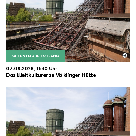
©
ÖFFENTLICHE FÜHRUNG
Der Erzschrägaufzug der Völklinger Hütte mit de
Copyright: Weltkulturerbe Völklinger Hütte | Karl 
07.08.2026, 11:30 Uhr
Das Weltkulturerbe Völklinger Hütte