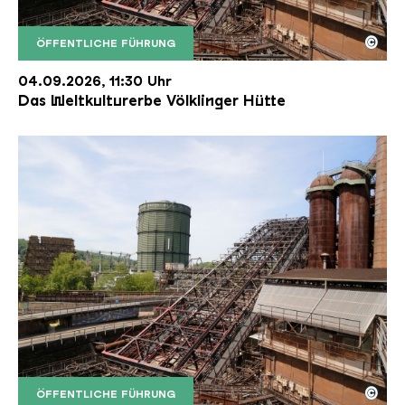
©
ÖFFENTLICHE FÜHRUNG
Der Erzschrägaufzug der Völklinger Hütte mit de
Copyright: Weltkulturerbe Völklinger Hütte | Karl 
04.09.2026, 11:30 Uhr
Das Weltkulturerbe Völklinger Hütte
©
ÖFFENTLICHE FÜHRUNG