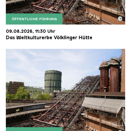
©
ÖFFENTLICHE FÜHRUNG
Der Erzschrägaufzug der Völklinger Hütte mit de
Copyright: Weltkulturerbe Völklinger Hütte | Karl 
09.08.2026, 11:30 Uhr
Das Weltkulturerbe Völklinger Hütte