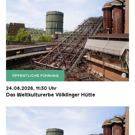
©
ÖFFENTLICHE FÜHRUNG
Der Erzschrägaufzug der Völklinger Hütte mit de
Copyright: Weltkulturerbe Völklinger Hütte | Karl 
24.08.2026, 11:30 Uhr
Das Weltkulturerbe Völklinger Hütte