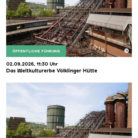
©
ÖFFENTLICHE FÜHRUNG
Der Erzschrägaufzug der Völklinger Hütte mit de
Copyright: Weltkulturerbe Völklinger Hütte | Karl 
02.09.2026, 11:30 Uhr
Das Weltkulturerbe Völklinger Hütte