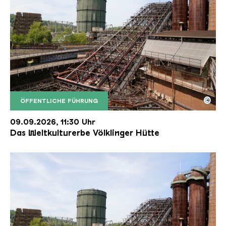
©
ÖFFENTLICHE FÜHRUNG
Der Erzschrägaufzug der Völklinger Hütte mit de
Copyright: Weltkulturerbe Völklinger Hütte | Karl 
09.09.2026, 11:30 Uhr
Das Weltkulturerbe Völklinger Hütte