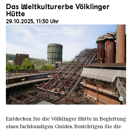
Das Weltkulturerbe Völklinger
Hütte
29.10.2025, 11:30 Uhr
©
Der Erzschrägaufzug der Völklinger Hütte mit de
Copyright: Weltkulturerbe Völklinger Hütte | Karl 
Entdecken Sie die Völklinger Hütte in Begleitung
eines fachkundigen Guides. Besichtigen Sie die