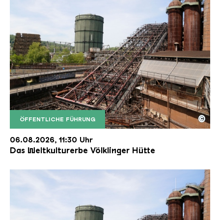
©
ÖFFENTLICHE FÜHRUNG
Der Erzschrägaufzug der Völklinger Hütte mit de
Copyright: Weltkulturerbe Völklinger Hütte | Karl 
06.08.2026, 11:30 Uhr
Das Weltkulturerbe Völklinger Hütte