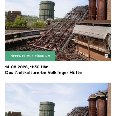
©
ÖFFENTLICHE FÜHRUNG
Der Erzschrägaufzug der Völklinger Hütte mit de
Copyright: Weltkulturerbe Völklinger Hütte | Karl 
14.08.2026, 11:30 Uhr
Das Weltkulturerbe Völklinger Hütte