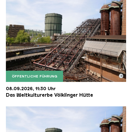
©
ÖFFENTLICHE FÜHRUNG
Der Erzschrägaufzug der Völklinger Hütte mit de
Copyright: Weltkulturerbe Völklinger Hütte | Karl 
08.09.2026, 11:30 Uhr
Das Weltkulturerbe Völklinger Hütte