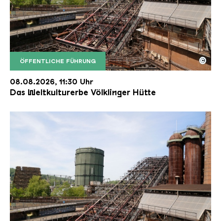
©
ÖFFENTLICHE FÜHRUNG
Der Erzschrägaufzug der Völklinger Hütte mit de
Copyright: Weltkulturerbe Völklinger Hütte | Karl 
08.08.2026, 11:30 Uhr
Das Weltkulturerbe Völklinger Hütte