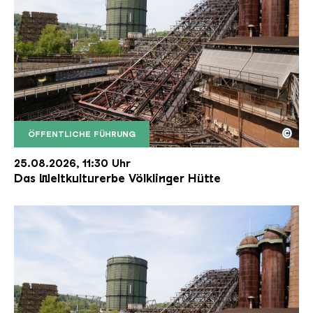
©
ÖFFENTLICHE FÜHRUNG
Der Erzschrägaufzug der Völklinger Hütte mit de
Copyright: Weltkulturerbe Völklinger Hütte | Karl 
25.08.2026, 11:30 Uhr
Das Weltkulturerbe Völklinger Hütte