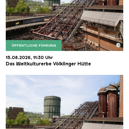
©
ÖFFENTLICHE FÜHRUNG
Der Erzschrägaufzug der Völklinger Hütte mit de
Copyright: Weltkulturerbe Völklinger Hütte | Karl 
15.08.2026, 11:30 Uhr
Das Weltkulturerbe Völklinger Hütte