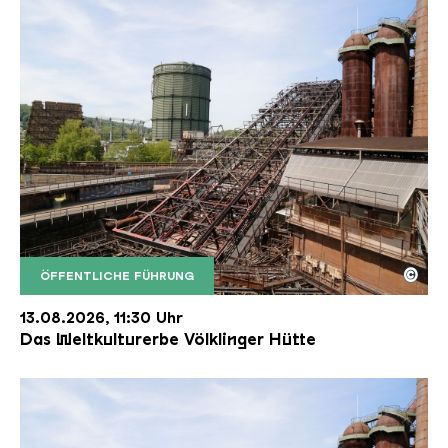
©
ÖFFENTLICHE FÜHRUNG
Der Erzschrägaufzug der Völklinger Hütte mit de
Copyright: Weltkulturerbe Völklinger Hütte | Karl 
13.08.2026, 11:30 Uhr
Das Weltkulturerbe Völklinger Hütte