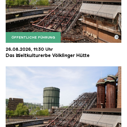
©
ÖFFENTLICHE FÜHRUNG
Der Erzschrägaufzug der Völklinger Hütte mit de
Copyright: Weltkulturerbe Völklinger Hütte | Karl 
26.08.2026, 11:30 Uhr
Das Weltkulturerbe Völklinger Hütte