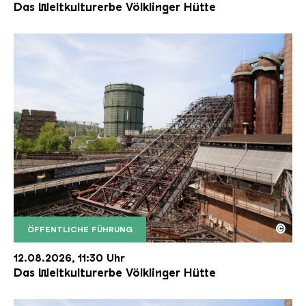
Das Weltkulturerbe Völklinger Hütte
©
ÖFFENTLICHE FÜHRUNG
Der Erzschrägaufzug der Völklinger Hütte mit de
Copyright: Weltkulturerbe Völklinger Hütte | Karl 
12.08.2026, 11:30 Uhr
Das Weltkulturerbe Völklinger Hütte