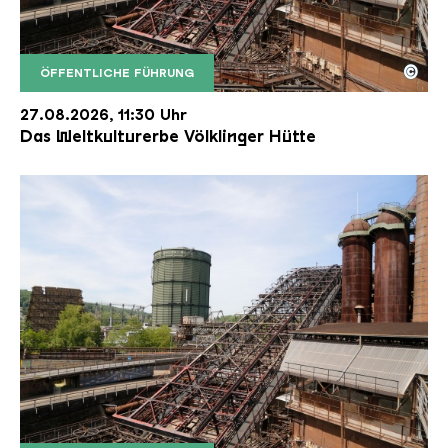
©
ÖFFENTLICHE FÜHRUNG
Der Erzschrägaufzug der Völklinger Hütte mit de
Copyright: Weltkulturerbe Völklinger Hütte | Karl 
27.08.2026, 11:30 Uhr
Das Weltkulturerbe Völklinger Hütte