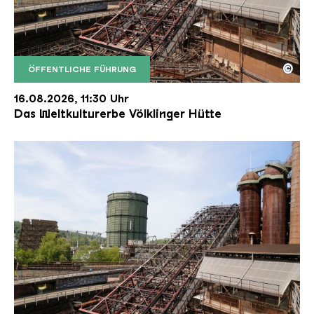
©
ÖFFENTLICHE FÜHRUNG
Der Erzschrägaufzug der Völklinger Hütte mit de
Copyright: Weltkulturerbe Völklinger Hütte | Karl 
16.08.2026, 11:30 Uhr
Das Weltkulturerbe Völklinger Hütte