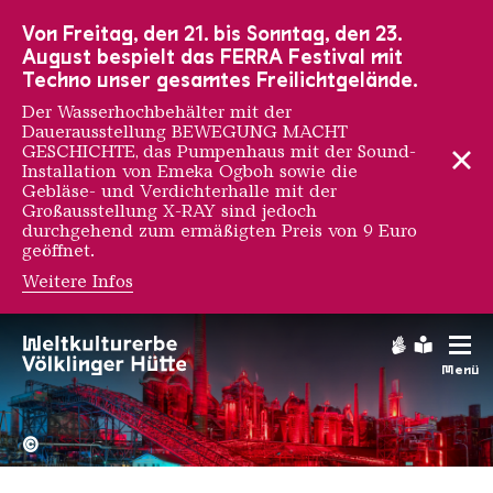
Zur Hauptnavigation
Zur Suche
Zum Inhalt
Zur Fußnavigation
Von Freitag, den 21. bis Sonntag, den 23.
August bespielt das FERRA Festival mit
Techno unser gesamtes Freilichtgelände.
Der Wasserhochbehälter mit der
Dauerausstellung BEWEGUNG MACHT
GESCHICHTE, das Pumpenhaus mit der Sound-
Installation von Emeka Ogboh sowie die
Gebläse- und Verdichterhalle mit der
Großausstellung X-RAY sind jedoch
durchgehend zum ermäßigten Preis von 9 Euro
geöffnet.
Weitere Infos
Gebärdens
Leichte
Menü
Hochofengruppe in Rot
Copyright: Weltkulturerbe 
©