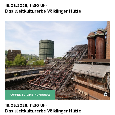
18.08.2026, 11:30 Uhr
Das Weltkulturerbe Völklinger Hütte
©
ÖFFENTLICHE FÜHRUNG
Der Erzschrägaufzug der Völklinger Hütte mit de
Copyright: Weltkulturerbe Völklinger Hütte | Karl 
19.08.2026, 11:30 Uhr
Das Weltkulturerbe Völklinger Hütte