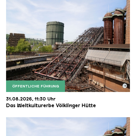
©
ÖFFENTLICHE FÜHRUNG
Der Erzschrägaufzug der Völklinger Hütte mit de
Copyright: Weltkulturerbe Völklinger Hütte | Karl 
31.08.2026, 11:30 Uhr
Das Weltkulturerbe Völklinger Hütte