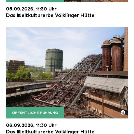
Der Erzschrägaufzug der Völklinger Hütte mit de
Copyright: Weltkulturerbe Völklinger Hütte | Karl 
05.09.2026, 11:30 Uhr
Das Weltkulturerbe Völklinger Hütte
©
ÖFFENTLICHE FÜHRUNG
Der Erzschrägaufzug der Völklinger Hütte mit de
Copyright: Weltkulturerbe Völklinger Hütte | Karl 
06.09.2026, 11:30 Uhr
Das Weltkulturerbe Völklinger Hütte