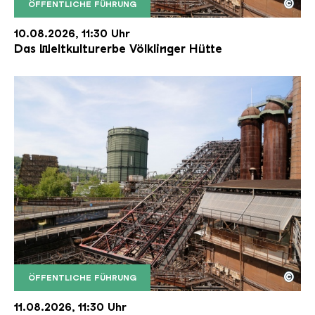
©
ÖFFENTLICHE FÜHRUNG
Der Erzschrägaufzug der Völklinger Hütte mit de
Copyright: Weltkulturerbe Völklinger Hütte | Karl 
10.08.2026, 11:30 Uhr
Das Weltkulturerbe Völklinger Hütte
©
ÖFFENTLICHE FÜHRUNG
Der Erzschrägaufzug der Völklinger Hütte mit de
Copyright: Weltkulturerbe Völklinger Hütte | Karl 
11.08.2026, 11:30 Uhr