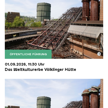
©
ÖFFENTLICHE FÜHRUNG
Der Erzschrägaufzug der Völklinger Hütte mit de
Copyright: Weltkulturerbe Völklinger Hütte | Karl 
01.09.2026, 11:30 Uhr
Das Weltkulturerbe Völklinger Hütte