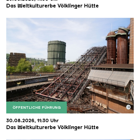
Das Weltkulturerbe Völklinger Hütte
©
ÖFFENTLICHE FÜHRUNG
Der Erzschrägaufzug der Völklinger Hütte mit de
Copyright: Weltkulturerbe Völklinger Hütte | Karl 
30.08.2026, 11:30 Uhr
Das Weltkulturerbe Völklinger Hütte