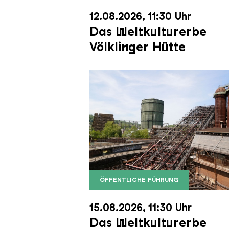
12.08.2026, 11:30 Uhr
Das Weltkulturerbe
Völklinger Hütte
ÖFFENTLICHE FÜHRUNG
Der Erzschrägaufzug der Völkli
Copyright: Weltkulturerbe Völkli
15.08.2026, 11:30 Uhr
Das Weltkulturerbe