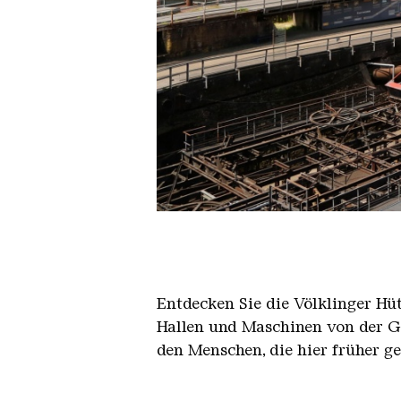
Der Erzschrägaufzug der Völkli
Copyright: Weltkulturerbe Völkli
Entdecken Sie die Völklinger Hu
Hallen und Maschinen von der Ge
den Menschen, die hier früher g