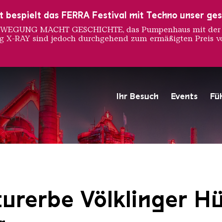
ust bespielt das FERRA Festival mit Techno unser ge
 BEWEGUNG MACHT GESCHICHTE, das Pumpenhaus mit der S
ng X-RAY sind jedoch durchgehend zum ermäßigten Preis vo
Ihr Besuch
Events
Fü
Hochofengruppe in Rot
Copyright: Weltkulturerbe 
urerbe Völklinger Hü