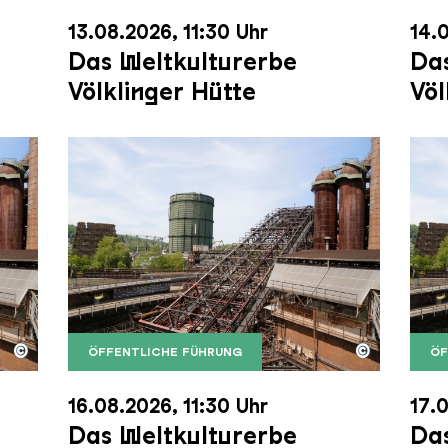
13.08.2026, 11:30 Uhr
14.0
Das Weltkulturerbe
Das
Völklinger Hütte
Völ
©
©
ÖFFENTLICHE FÜHRUNG
ÖF
nger Hütte mit dem Gasometer im Hintergrund
nger Hütte | Karl Heinrich Veith
Der Erzschrägaufzug der Völklinger Hütte m
Copyright: Weltkulturerbe Völklinger Hütte | 
Der 
Copy
16.08.2026, 11:30 Uhr
17.0
Das Weltkulturerbe
Das