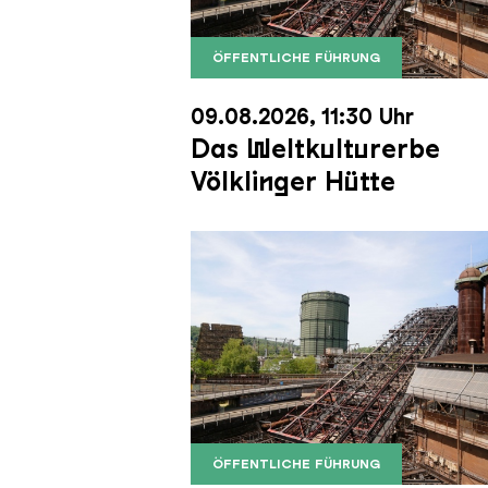
ÖFFENTLICHE FÜHRUNG
Der Erzschrägaufzug der Völkli
Copyright: Weltkulturerbe Völkli
09.08.2026, 11:30 Uhr
Das Weltkulturerbe
Völklinger Hütte
ÖFFENTLICHE FÜHRUNG
Der Erzschrägaufzug der Völkli
Copyright: Weltkulturerbe Völkli