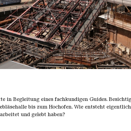
nger Hütte mit dem Gasometer im Hintergrund
nger Hütte | Karl Heinrich Veith
̈tte in Begleitung eines fachkundigen Guides. Besicht
bläsehalle bis zum Hochofen. Wie entsteht eigentlic
earbeitet und gelebt haben?