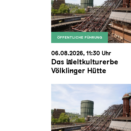
ÖFFENTLICHE FÜHRUNG
Der Erzschrägaufzug der Völkli
Copyright: Weltkulturerbe Völkli
06.08.2026, 11:30 Uhr
Das Weltkulturerbe
Völklinger Hütte