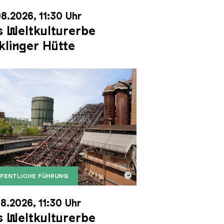
8.2026, 11:30 Uhr
 Weltkulturerbe
klinger Hütte
©
FENTLICHE FÜHRUNG
it dem Gasometer im Hintergrund
Karl Heinrich Veith
Erzschrägaufzug der Völklinger Hütte mit dem Gasom
right: Weltkulturerbe Völklinger Hütte | Karl Heinric
8.2026, 11:30 Uhr
 Weltkulturerbe