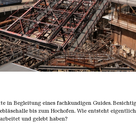
nger Hütte mit dem Gasometer im Hintergrund
nger Hütte | Karl Heinrich Veith
̈tte in Begleitung eines fachkundigen Guides. Besicht
bläsehalle bis zum Hochofen. Wie entsteht eigentlic
earbeitet und gelebt haben?