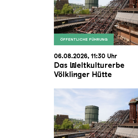
ÖFFENTLICHE FÜHRUNG
Der Erzschrägaufzug der Völkli
Copyright: Weltkulturerbe Völkli
06.08.2026, 11:30 Uhr
Das Weltkulturerbe
Völklinger Hütte