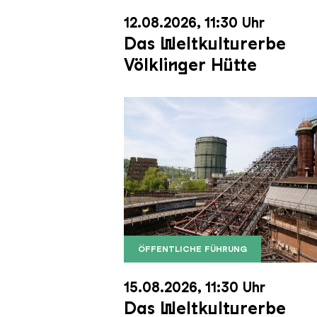
12.08.2026, 11:30 Uhr
Das Weltkulturerbe
Völklinger Hütte
ÖFFENTLICHE FÜHRUNG
Der Erzschrägaufzug der Völkli
Copyright: Weltkulturerbe Völkli
15.08.2026, 11:30 Uhr
Das Weltkulturerbe