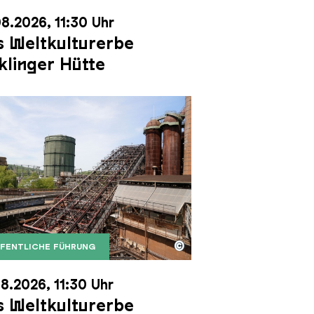
8.2026, 11:30 Uhr
 Weltkulturerbe
klinger Hütte
©
FENTLICHE FÜHRUNG
it dem Gasometer im Hintergrund
Karl Heinrich Veith
Erzschrägaufzug der Völklinger Hütte mit dem Gasom
right: Weltkulturerbe Völklinger Hütte | Karl Heinric
8.2026, 11:30 Uhr
 Weltkulturerbe