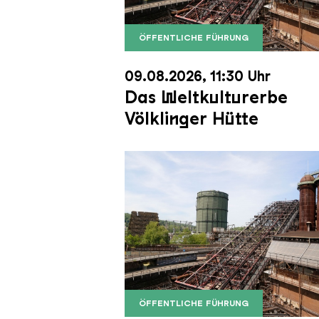
ÖFFENTLICHE FÜHRUNG
Der Erzschrägaufzug der Völkli
Copyright: Weltkulturerbe Völkli
09.08.2026, 11:30 Uhr
Das Weltkulturerbe
Völklinger Hütte
ÖFFENTLICHE FÜHRUNG
Der Erzschrägaufzug der Völkli
Copyright: Weltkulturerbe Völkli