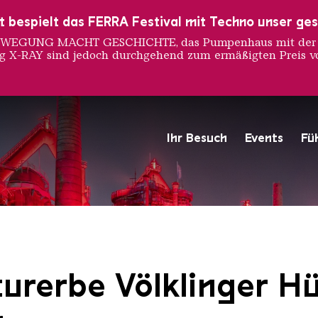
ust bespielt das FERRA Festival mit Techno unser ge
 BEWEGUNG MACHT GESCHICHTE, das Pumpenhaus mit der S
ng X-RAY sind jedoch durchgehend zum ermäßigten Preis vo
Ihr Besuch
Events
Fü
Hochofengruppe in Rot
Copyright: Weltkulturerbe 
urerbe Völklinger Hü