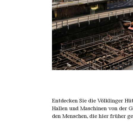
Der Erzschrägaufzug der Völkli
Copyright: Weltkulturerbe Völkli
Entdecken Sie die Völklinger Hu
Hallen und Maschinen von der Ge
den Menschen, die hier früher g