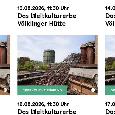
13.08.2026, 11:30 Uhr
14.0
Das Weltkulturerbe
Das
Völklinger Hütte
Völ
©
©
ÖFFENTLICHE FÜHRUNG
ÖF
nger Hütte mit dem Gasometer im Hintergrund
nger Hütte | Karl Heinrich Veith
Der Erzschrägaufzug der Völklinger Hütte m
Copyright: Weltkulturerbe Völklinger Hütte | 
Der 
Copy
16.08.2026, 11:30 Uhr
17.0
Das Weltkulturerbe
Das