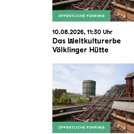
ÖFFENTLICHE FÜHRUNG
Der Erzschrägaufzug der Völkli
Copyright: Weltkulturerbe Völkli
10.08.2026, 11:30 Uhr
Das Weltkulturerbe
Völklinger Hütte
ÖFFENTLICHE FÜHRUNG
Der Erzschrägaufzug der Völkli
Copyright: Weltkulturerbe Völkli