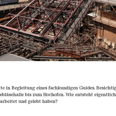
nger Hütte mit dem Gasometer im Hintergrund
nger Hütte | Karl Heinrich Veith
̈tte in Begleitung eines fachkundigen Guides. Besicht
bläsehalle bis zum Hochofen. Wie entsteht eigentlic
earbeitet und gelebt haben?