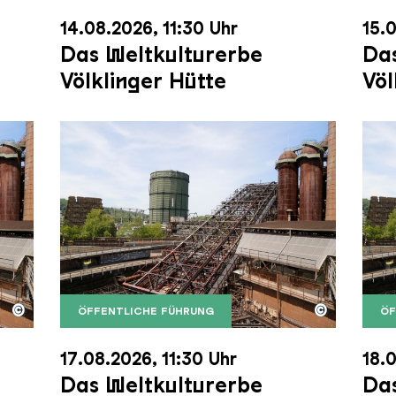
14.08.2026, 11:30 Uhr
15.0
Das Weltkulturerbe
Das
Völklinger Hütte
Völ
©
©
ÖFFENTLICHE FÜHRUNG
ÖF
nger Hütte mit dem Gasometer im Hintergrund
nger Hütte | Karl Heinrich Veith
Der Erzschrägaufzug der Völklinger Hütte m
Copyright: Weltkulturerbe Völklinger Hütte | 
Der 
Copy
17.08.2026, 11:30 Uhr
18.0
Das Weltkulturerbe
Das