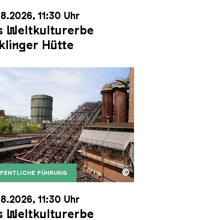
8.2026, 11:30 Uhr
 Weltkulturerbe
klinger Hütte
©
FENTLICHE FÜHRUNG
it dem Gasometer im Hintergrund
Karl Heinrich Veith
Erzschrägaufzug der Völklinger Hütte mit dem Gasom
right: Weltkulturerbe Völklinger Hütte | Karl Heinric
8.2026, 11:30 Uhr
 Weltkulturerbe