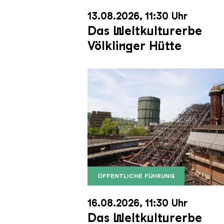
13.08.2026, 11:30 Uhr
Das Weltkulturerbe
Völklinger Hütte
ÖFFENTLICHE FÜHRUNG
Der Erzschrägaufzug der Völkli
Copyright: Weltkulturerbe Völkli
16.08.2026, 11:30 Uhr
Das Weltkulturerbe