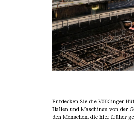
Der Erzschrägaufzug der Völkli
Copyright: Weltkulturerbe Völkli
Entdecken Sie die Völklinger Hu
Hallen und Maschinen von der Ge
den Menschen, die hier früher g