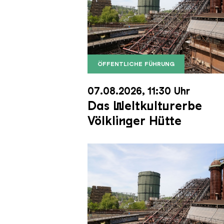
ÖFFENTLICHE FÜHRUNG
Der Erzschrägaufzug der Völkli
Copyright: Weltkulturerbe Völkli
07.08.2026, 11:30 Uhr
Das Weltkulturerbe
Völklinger Hütte