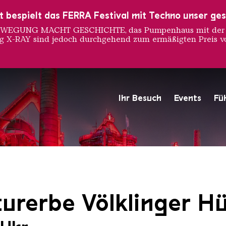
ust bespielt das FERRA Festival mit Techno unser ge
 BEWEGUNG MACHT GESCHICHTE, das Pumpenhaus mit der S
ng X-RAY sind jedoch durchgehend zum ermäßigten Preis vo
Ihr Besuch
Events
Fü
Hochofengruppe in Rot
Copyright: Weltkulturerbe 
urerbe Völklinger Hü