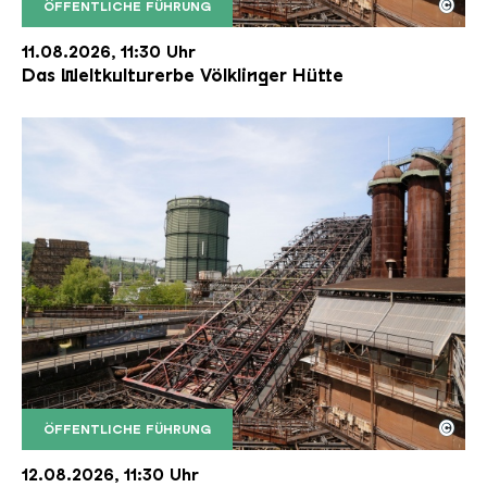
©
ÖFFENTLICHE FÜHRUNG
Der Erzschrägaufzug der Völklinger Hütte mit de
Copyright: Weltkulturerbe Völklinger Hütte | Karl 
11.08.2026, 11:30 Uhr
Das Weltkulturerbe Völklinger Hütte
©
ÖFFENTLICHE FÜHRUNG
Der Erzschrägaufzug der Völklinger Hütte mit de
Copyright: Weltkulturerbe Völklinger Hütte | Karl 
12.08.2026, 11:30 Uhr