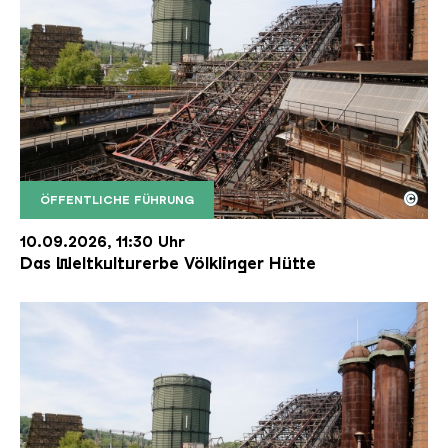
©
ÖFFENTLICHE FÜHRUNG
Der Erzschrägaufzug der Völklinger Hütte mit de
Copyright: Weltkulturerbe Völklinger Hütte | Karl 
10.09.2026, 11:30 Uhr
Das Weltkulturerbe Völklinger Hütte