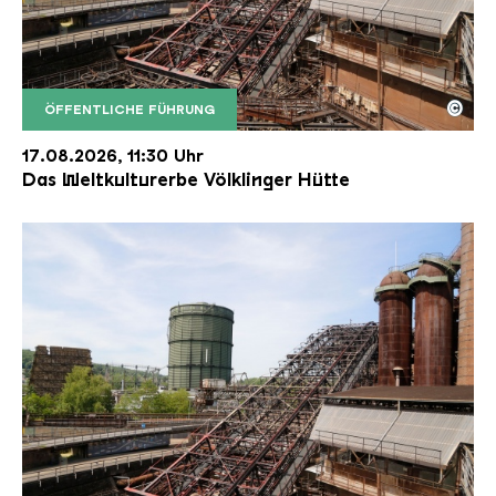
©
ÖFFENTLICHE FÜHRUNG
Der Erzschrägaufzug der Völklinger Hütte mit de
Copyright: Weltkulturerbe Völklinger Hütte | Karl 
17.08.2026, 11:30 Uhr
Das Weltkulturerbe Völklinger Hütte