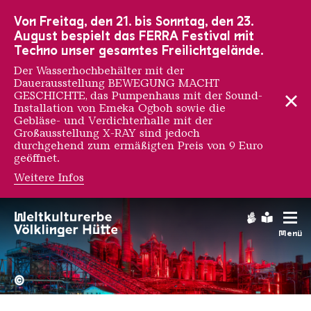
Zur Hauptnavigation
Zur Suche
Zum Inhalt
Zur Fußnavigation
Von Freitag, den 21. bis Sonntag, den 23.
August bespielt das FERRA Festival mit
Techno unser gesamtes Freilichtgelände.
Der Wasserhochbehälter mit der
Dauerausstellung BEWEGUNG MACHT
GESCHICHTE, das Pumpenhaus mit der Sound-
Installation von Emeka Ogboh sowie die
Gebläse- und Verdichterhalle mit der
Großausstellung X-RAY sind jedoch
durchgehend zum ermäßigten Preis von 9 Euro
geöffnet.
Weitere Infos
Gebärdens
Leichte
Menü
Hochofengruppe in Rot
Copyright: Weltkulturerbe 
©