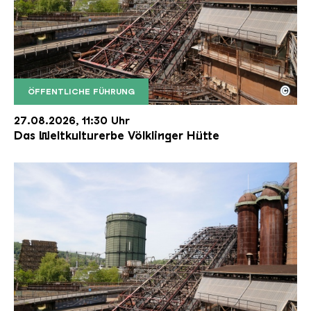
©
ÖFFENTLICHE FÜHRUNG
Der Erzschrägaufzug der Völklinger Hütte mit de
Copyright: Weltkulturerbe Völklinger Hütte | Karl 
27.08.2026, 11:30 Uhr
Das Weltkulturerbe Völklinger Hütte