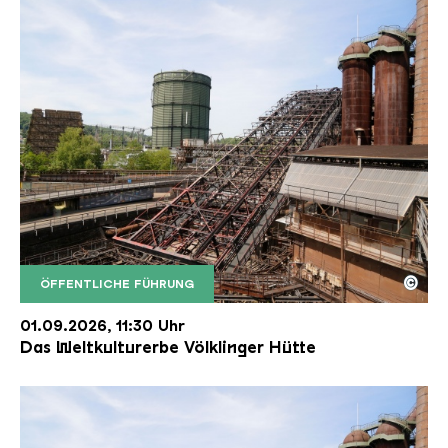
©
ÖFFENTLICHE FÜHRUNG
Der Erzschrägaufzug der Völklinger Hütte mit de
Copyright: Weltkulturerbe Völklinger Hütte | Karl 
01.09.2026, 11:30 Uhr
Das Weltkulturerbe Völklinger Hütte