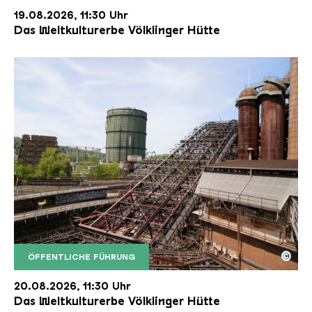
19.08.2026, 11:30 Uhr
Das Weltkulturerbe Völklinger Hütte
©
ÖFFENTLICHE FÜHRUNG
Der Erzschrägaufzug der Völklinger Hütte mit de
Copyright: Weltkulturerbe Völklinger Hütte | Karl 
20.08.2026, 11:30 Uhr
Das Weltkulturerbe Völklinger Hütte