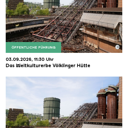
©
ÖFFENTLICHE FÜHRUNG
Der Erzschrägaufzug der Völklinger Hütte mit de
Copyright: Weltkulturerbe Völklinger Hütte | Karl 
03.09.2026, 11:30 Uhr
Das Weltkulturerbe Völklinger Hütte