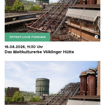
©
ÖFFENTLICHE FÜHRUNG
Der Erzschrägaufzug der Völklinger Hütte mit de
Copyright: Weltkulturerbe Völklinger Hütte | Karl 
16.08.2026, 11:30 Uhr
Das Weltkulturerbe Völklinger Hütte