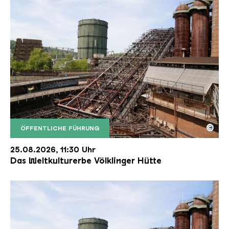
©
ÖFFENTLICHE FÜHRUNG
Der Erzschrägaufzug der Völklinger Hütte mit de
Copyright: Weltkulturerbe Völklinger Hütte | Karl 
25.08.2026, 11:30 Uhr
Das Weltkulturerbe Völklinger Hütte