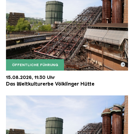
©
ÖFFENTLICHE FÜHRUNG
Der Erzschrägaufzug der Völklinger Hütte mit de
Copyright: Weltkulturerbe Völklinger Hütte | Karl 
15.08.2026, 11:30 Uhr
Das Weltkulturerbe Völklinger Hütte