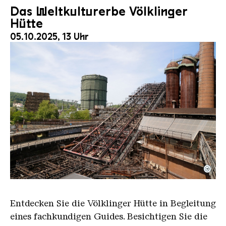
Das Weltkulturerbe Völklinger
Hütte
05.10.2025, 13 Uhr
©
Der Erzschrägaufzug der Völklinger Hütte mit de
Copyright: Weltkulturerbe Völklinger Hütte | Karl 
Entdecken Sie die Völklinger Hütte in Begleitung
eines fachkundigen Guides. Besichtigen Sie die