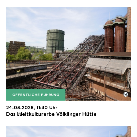
©
ÖFFENTLICHE FÜHRUNG
Der Erzschrägaufzug der Völklinger Hütte mit de
Copyright: Weltkulturerbe Völklinger Hütte | Karl 
24.08.2026, 11:30 Uhr
Das Weltkulturerbe Völklinger Hütte