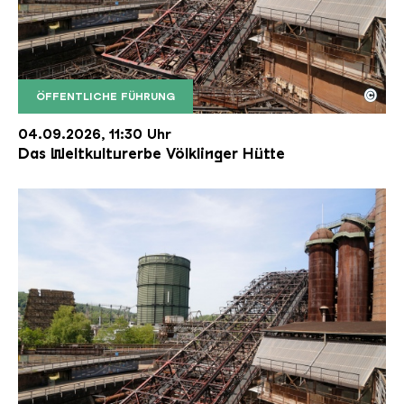
©
ÖFFENTLICHE FÜHRUNG
Der Erzschrägaufzug der Völklinger Hütte mit de
Copyright: Weltkulturerbe Völklinger Hütte | Karl 
04.09.2026, 11:30 Uhr
Das Weltkulturerbe Völklinger Hütte