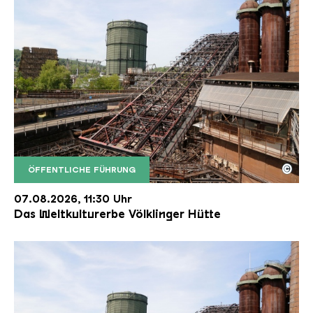
©
ÖFFENTLICHE FÜHRUNG
Der Erzschrägaufzug der Völklinger Hütte mit de
Copyright: Weltkulturerbe Völklinger Hütte | Karl 
07.08.2026, 11:30 Uhr
Das Weltkulturerbe Völklinger Hütte