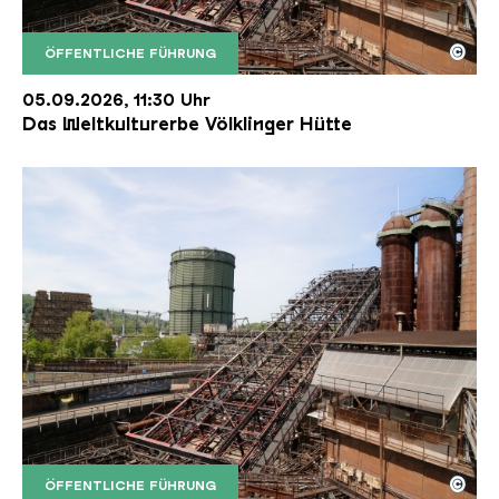
©
ÖFFENTLICHE FÜHRUNG
Der Erzschrägaufzug der Völklinger Hütte mit de
Copyright: Weltkulturerbe Völklinger Hütte | Karl 
05.09.2026, 11:30 Uhr
Das Weltkulturerbe Völklinger Hütte
©
ÖFFENTLICHE FÜHRUNG