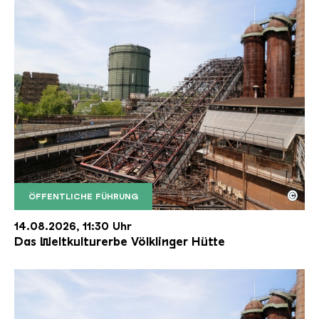
©
ÖFFENTLICHE FÜHRUNG
Der Erzschrägaufzug der Völklinger Hütte mit de
Copyright: Weltkulturerbe Völklinger Hütte | Karl 
14.08.2026, 11:30 Uhr
Das Weltkulturerbe Völklinger Hütte