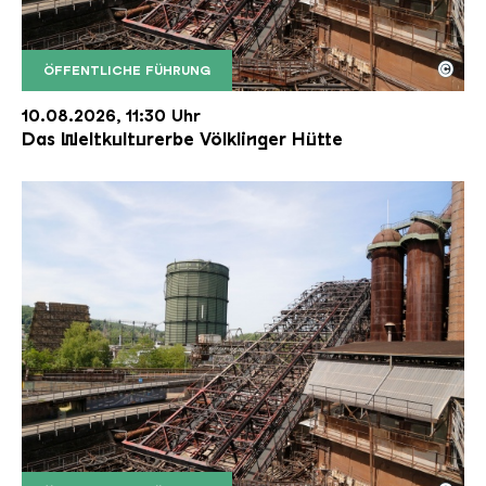
©
ÖFFENTLICHE FÜHRUNG
Der Erzschrägaufzug der Völklinger Hütte mit de
Copyright: Weltkulturerbe Völklinger Hütte | Karl 
10.08.2026, 11:30 Uhr
Das Weltkulturerbe Völklinger Hütte