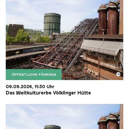
©
ÖFFENTLICHE FÜHRUNG
Der Erzschrägaufzug der Völklinger Hütte mit de
Copyright: Weltkulturerbe Völklinger Hütte | Karl 
09.09.2026, 11:30 Uhr
Das Weltkulturerbe Völklinger Hütte