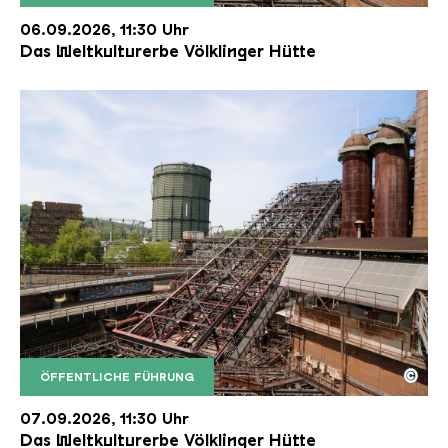
Der Erzschrägaufzug der Völklinger Hütte mit de
Copyright: Weltkulturerbe Völklinger Hütte | Karl 
06.09.2026, 11:30 Uhr
Das Weltkulturerbe Völklinger Hütte
©
ÖFFENTLICHE FÜHRUNG
Der Erzschrägaufzug der Völklinger Hütte mit de
Copyright: Weltkulturerbe Völklinger Hütte | Karl 
07.09.2026, 11:30 Uhr
Das Weltkulturerbe Völklinger Hütte