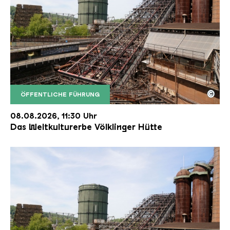
©
ÖFFENTLICHE FÜHRUNG
Der Erzschrägaufzug der Völklinger Hütte mit de
Copyright: Weltkulturerbe Völklinger Hütte | Karl 
08.08.2026, 11:30 Uhr
Das Weltkulturerbe Völklinger Hütte