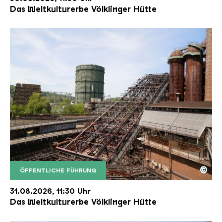
Das Weltkulturerbe Völklinger Hütte
©
ÖFFENTLICHE FÜHRUNG
Der Erzschrägaufzug der Völklinger Hütte mit de
Copyright: Weltkulturerbe Völklinger Hütte | Karl 
31.08.2026, 11:30 Uhr
Das Weltkulturerbe Völklinger Hütte