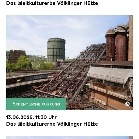
Das Weltkulturerbe Völklinger Hütte
©
ÖFFENTLICHE FÜHRUNG
Der Erzschrägaufzug der Völklinger Hütte mit de
Copyright: Weltkulturerbe Völklinger Hütte | Karl 
13.08.2026, 11:30 Uhr
Das Weltkulturerbe Völklinger Hütte