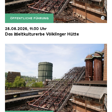
©
ÖFFENTLICHE FÜHRUNG
Der Erzschrägaufzug der Völklinger Hütte mit de
Copyright: Weltkulturerbe Völklinger Hütte | Karl 
28.08.2026, 11:30 Uhr
Das Weltkulturerbe Völklinger Hütte