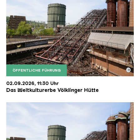
©
ÖFFENTLICHE FÜHRUNG
Der Erzschrägaufzug der Völklinger Hütte mit de
Copyright: Weltkulturerbe Völklinger Hütte | Karl 
02.09.2026, 11:30 Uhr
Das Weltkulturerbe Völklinger Hütte