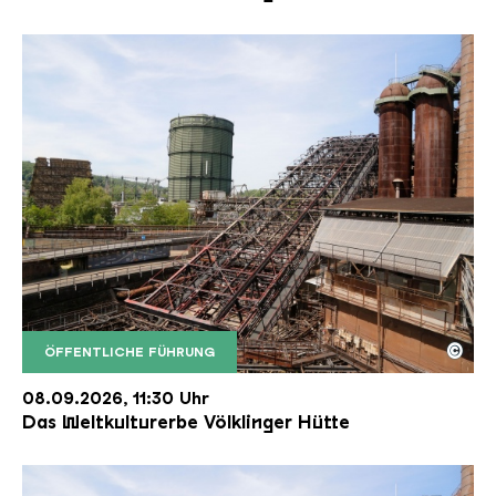
©
ÖFFENTLICHE FÜHRUNG
Der Erzschrägaufzug der Völklinger Hütte mit de
Copyright: Weltkulturerbe Völklinger Hütte | Karl 
08.09.2026, 11:30 Uhr
Das Weltkulturerbe Völklinger Hütte