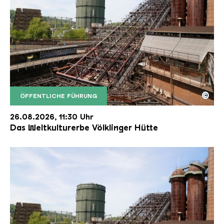
©
ÖFFENTLICHE FÜHRUNG
Der Erzschrägaufzug der Völklinger Hütte mit de
Copyright: Weltkulturerbe Völklinger Hütte | Karl 
26.08.2026, 11:30 Uhr
Das Weltkulturerbe Völklinger Hütte