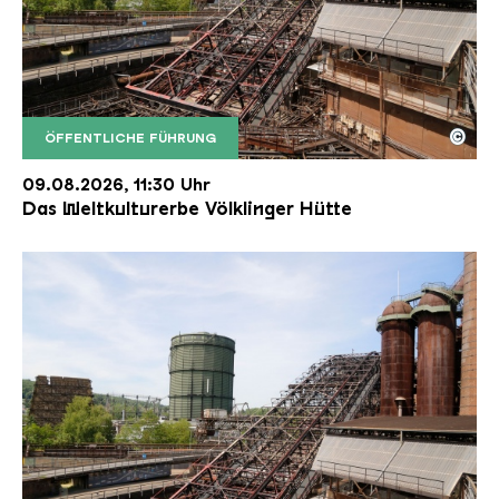
©
ÖFFENTLICHE FÜHRUNG
Der Erzschrägaufzug der Völklinger Hütte mit de
Copyright: Weltkulturerbe Völklinger Hütte | Karl 
09.08.2026, 11:30 Uhr
Das Weltkulturerbe Völklinger Hütte