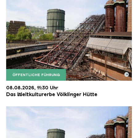
©
ÖFFENTLICHE FÜHRUNG
Der Erzschrägaufzug der Völklinger Hütte mit de
Copyright: Weltkulturerbe Völklinger Hütte | Karl 
08.08.2026, 11:30 Uhr
Das Weltkulturerbe Völklinger Hütte