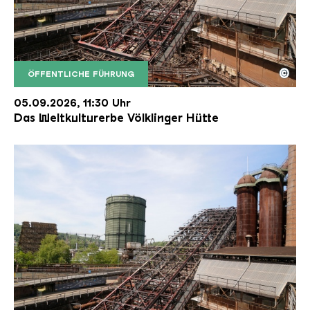
©
ÖFFENTLICHE FÜHRUNG
Der Erzschrägaufzug der Völklinger Hütte mit de
Copyright: Weltkulturerbe Völklinger Hütte | Karl 
05.09.2026, 11:30 Uhr
Das Weltkulturerbe Völklinger Hütte