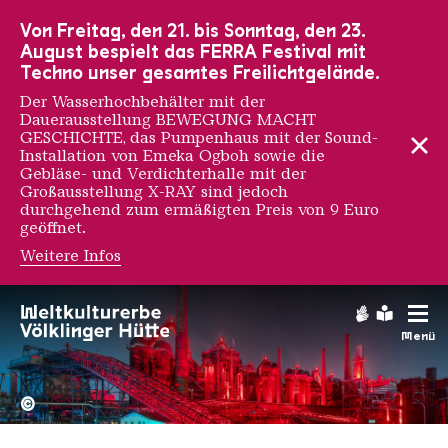
Zur Hauptnavigation
Zur Suche
Zum Inhalt
Zur Fußnavigation
Von Freitag, den 21. bis Sonntag, den 23.
August bespielt das FERRA Festival mit
Techno unser gesamtes Freilichtgelände.
Der Wasserhochbehälter mit der
Dauerausstellung BEWEGUNG MACHT
GESCHICHTE, das Pumpenhaus mit der Sound-
Installation von Emeka Ogboh sowie die
Gebläse- und Verdichterhalle mit der
Großausstellung X-RAY sind jedoch
durchgehend zum ermäßigten Preis von 9 Euro
geöffnet.
Weitere Infos
Gebärdens
Leichte
Menü
Hochofengruppe in Rot
Copyright: Weltkulturerbe 
©