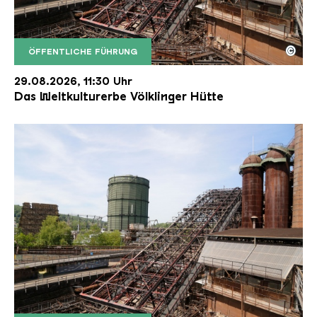
©
ÖFFENTLICHE FÜHRUNG
Der Erzschrägaufzug der Völklinger Hütte mit de
Copyright: Weltkulturerbe Völklinger Hütte | Karl 
29.08.2026, 11:30 Uhr
Das Weltkulturerbe Völklinger Hütte