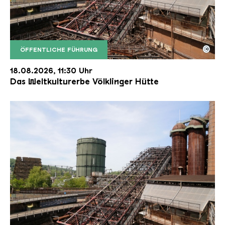
©
ÖFFENTLICHE FÜHRUNG
Der Erzschrägaufzug der Völklinger Hütte mit de
Copyright: Weltkulturerbe Völklinger Hütte | Karl 
18.08.2026, 11:30 Uhr
Das Weltkulturerbe Völklinger Hütte