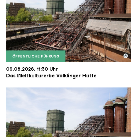
©
ÖFFENTLICHE FÜHRUNG
Der Erzschrägaufzug der Völklinger Hütte mit de
Copyright: Weltkulturerbe Völklinger Hütte | Karl 
09.08.2026, 11:30 Uhr
Das Weltkulturerbe Völklinger Hütte