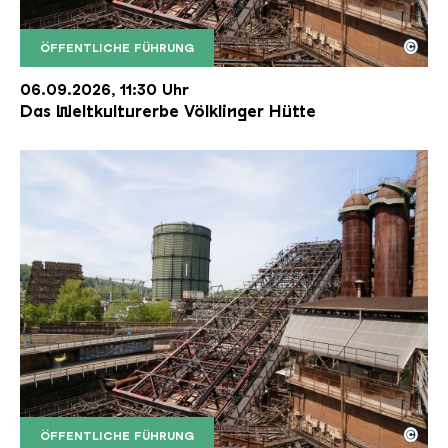
©
ÖFFENTLICHE FÜHRUNG
Der Erzschrägaufzug der Völklinger Hütte mit de
Copyright: Weltkulturerbe Völklinger Hütte | Karl 
06.09.2026, 11:30 Uhr
Das Weltkulturerbe Völklinger Hütte
©
ÖFFENTLICHE FÜHRUNG