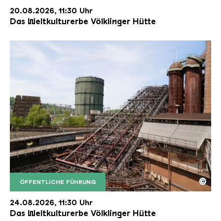
20.08.2026, 11:30 Uhr
Das Weltkulturerbe Völklinger Hütte
©
ÖFFENTLICHE FÜHRUNG
Der Erzschrägaufzug der Völklinger Hütte mit de
Copyright: Weltkulturerbe Völklinger Hütte | Karl 
24.08.2026, 11:30 Uhr
Das Weltkulturerbe Völklinger Hütte