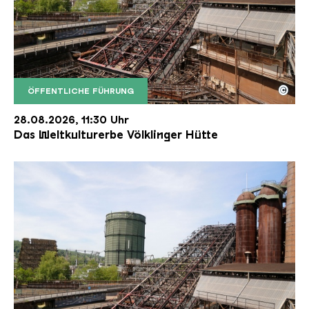
©
ÖFFENTLICHE FÜHRUNG
Der Erzschrägaufzug der Völklinger Hütte mit de
Copyright: Weltkulturerbe Völklinger Hütte | Karl 
28.08.2026, 11:30 Uhr
Das Weltkulturerbe Völklinger Hütte