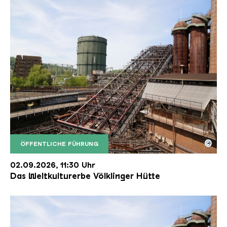
©
ÖFFENTLICHE FÜHRUNG
Der Erzschrägaufzug der Völklinger Hütte mit de
Copyright: Weltkulturerbe Völklinger Hütte | Karl 
02.09.2026, 11:30 Uhr
Das Weltkulturerbe Völklinger Hütte