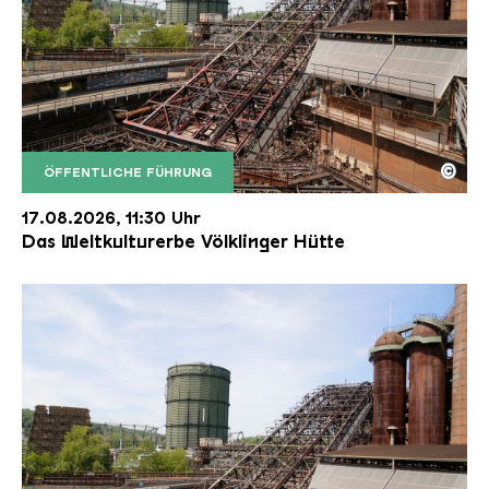
©
ÖFFENTLICHE FÜHRUNG
Der Erzschrägaufzug der Völklinger Hütte mit de
Copyright: Weltkulturerbe Völklinger Hütte | Karl 
17.08.2026, 11:30 Uhr
Das Weltkulturerbe Völklinger Hütte