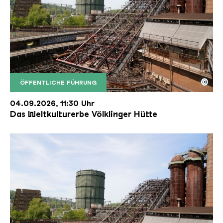
©
ÖFFENTLICHE FÜHRUNG
Der Erzschrägaufzug der Völklinger Hütte mit de
Copyright: Weltkulturerbe Völklinger Hütte | Karl 
04.09.2026, 11:30 Uhr
Das Weltkulturerbe Völklinger Hütte