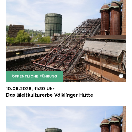
©
ÖFFENTLICHE FÜHRUNG
Der Erzschrägaufzug der Völklinger Hütte mit de
Copyright: Weltkulturerbe Völklinger Hütte | Karl 
10.09.2026, 11:30 Uhr
Das Weltkulturerbe Völklinger Hütte