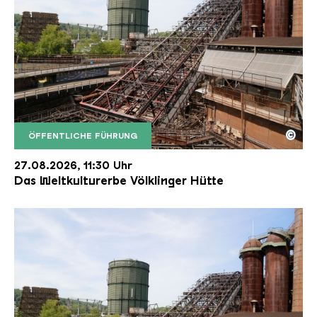
©
ÖFFENTLICHE FÜHRUNG
Der Erzschrägaufzug der Völklinger Hütte mit de
Copyright: Weltkulturerbe Völklinger Hütte | Karl 
27.08.2026, 11:30 Uhr
Das Weltkulturerbe Völklinger Hütte