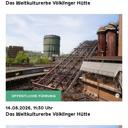
Das Weltkulturerbe Völklinger Hütte
©
ÖFFENTLICHE FÜHRUNG
Der Erzschrägaufzug der Völklinger Hütte mit de
Copyright: Weltkulturerbe Völklinger Hütte | Karl 
14.08.2026, 11:30 Uhr
Das Weltkulturerbe Völklinger Hütte