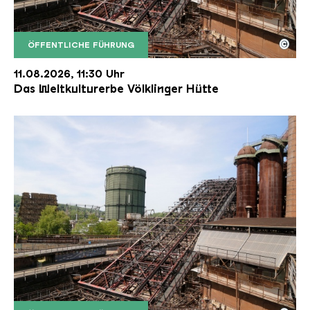
©
ÖFFENTLICHE FÜHRUNG
Der Erzschrägaufzug der Völklinger Hütte mit de
Copyright: Weltkulturerbe Völklinger Hütte | Karl 
11.08.2026, 11:30 Uhr
Das Weltkulturerbe Völklinger Hütte