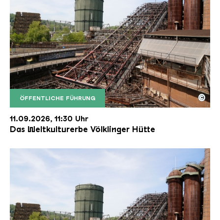
©
ÖFFENTLICHE FÜHRUNG
Der Erzschrägaufzug der Völklinger Hütte mit de
Copyright: Weltkulturerbe Völklinger Hütte | Karl 
11.09.2026, 11:30 Uhr
Das Weltkulturerbe Völklinger Hütte