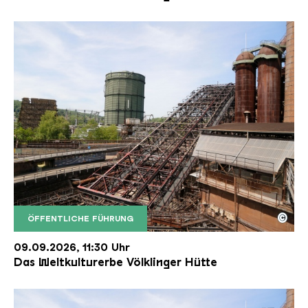
©
ÖFFENTLICHE FÜHRUNG
Der Erzschrägaufzug der Völklinger Hütte mit de
Copyright: Weltkulturerbe Völklinger Hütte | Karl 
09.09.2026, 11:30 Uhr
Das Weltkulturerbe Völklinger Hütte