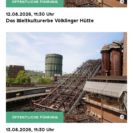
©
ÖFFENTLICHE FÜHRUNG
Der Erzschrägaufzug der Völklinger Hütte mit de
Copyright: Weltkulturerbe Völklinger Hütte | Karl 
12.08.2026, 11:30 Uhr
Das Weltkulturerbe Völklinger Hütte
©
ÖFFENTLICHE FÜHRUNG
Der Erzschrägaufzug der Völklinger Hütte mit de
Copyright: Weltkulturerbe Völklinger Hütte | Karl 
13.08.2026, 11:30 Uhr