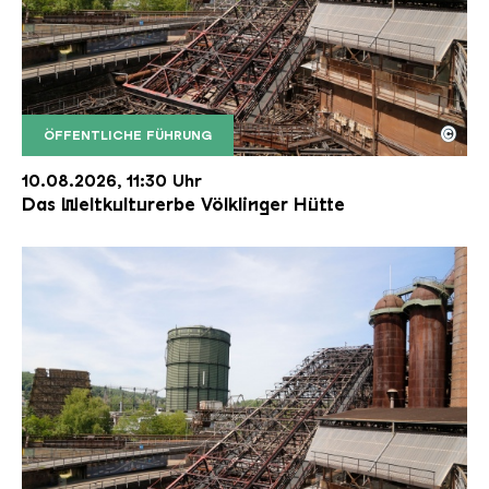
©
ÖFFENTLICHE FÜHRUNG
Der Erzschrägaufzug der Völklinger Hütte mit de
Copyright: Weltkulturerbe Völklinger Hütte | Karl 
10.08.2026, 11:30 Uhr
Das Weltkulturerbe Völklinger Hütte