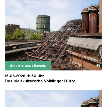
©
ÖFFENTLICHE FÜHRUNG
Der Erzschrägaufzug der Völklinger Hütte mit de
Copyright: Weltkulturerbe Völklinger Hütte | Karl 
15.08.2026, 11:30 Uhr
Das Weltkulturerbe Völklinger Hütte