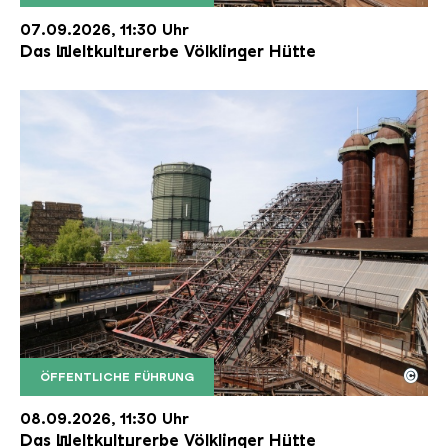
Der Erzschrägaufzug der Völklinger Hütte mit de
Copyright: Weltkulturerbe Völklinger Hütte | Karl 
07.09.2026, 11:30 Uhr
Das Weltkulturerbe Völklinger Hütte
©
ÖFFENTLICHE FÜHRUNG
Der Erzschrägaufzug der Völklinger Hütte mit de
Copyright: Weltkulturerbe Völklinger Hütte | Karl 
08.09.2026, 11:30 Uhr
Das Weltkulturerbe Völklinger Hütte