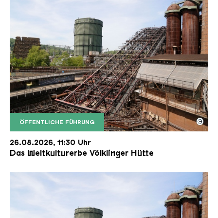
©
ÖFFENTLICHE FÜHRUNG
Der Erzschrägaufzug der Völklinger Hütte mit de
Copyright: Weltkulturerbe Völklinger Hütte | Karl 
26.08.2026, 11:30 Uhr
Das Weltkulturerbe Völklinger Hütte