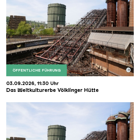
©
ÖFFENTLICHE FÜHRUNG
Der Erzschrägaufzug der Völklinger Hütte mit de
Copyright: Weltkulturerbe Völklinger Hütte | Karl 
03.09.2026, 11:30 Uhr
Das Weltkulturerbe Völklinger Hütte