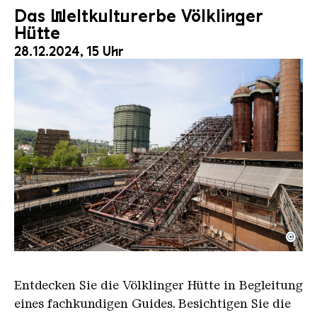
Das Weltkulturerbe Völklinger
Hütte
28.12.2024, 15 Uhr
©
Der Erzschrägaufzug der Völklinger Hütte mit de
Copyright: Weltkulturerbe Völklinger Hütte | Karl 
Entdecken Sie die Völklinger Hütte in Begleitung
eines fachkundigen Guides. Besichtigen Sie die