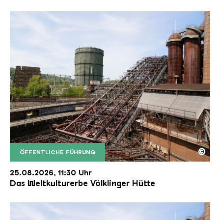
©
ÖFFENTLICHE FÜHRUNG
Der Erzschrägaufzug der Völklinger Hütte mit de
Copyright: Weltkulturerbe Völklinger Hütte | Karl 
25.08.2026, 11:30 Uhr
Das Weltkulturerbe Völklinger Hütte