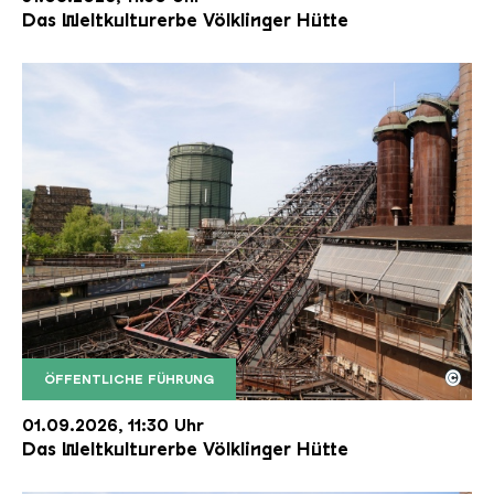
Das Weltkulturerbe Völklinger Hütte
©
ÖFFENTLICHE FÜHRUNG
Der Erzschrägaufzug der Völklinger Hütte mit de
Copyright: Weltkulturerbe Völklinger Hütte | Karl 
01.09.2026, 11:30 Uhr
Das Weltkulturerbe Völklinger Hütte