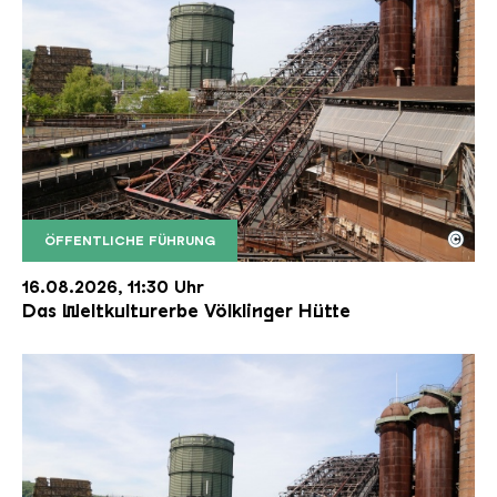
©
ÖFFENTLICHE FÜHRUNG
Der Erzschrägaufzug der Völklinger Hütte mit de
Copyright: Weltkulturerbe Völklinger Hütte | Karl 
16.08.2026, 11:30 Uhr
Das Weltkulturerbe Völklinger Hütte