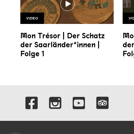
VIDEO
VI
SR Mon Tresor1 1920w v2
Folg
Mon Trésor | Der Schatz
Mon
der Saarländer*innen |
der
Folge 1
Fol
Verlinkungen zu 