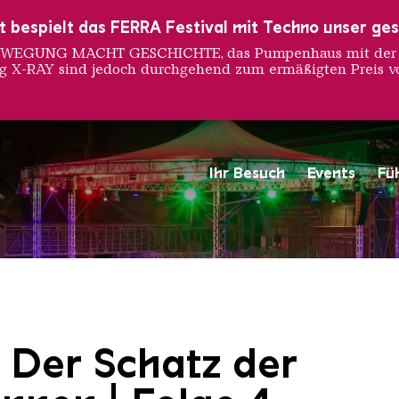
ust bespielt das FERRA Festival mit Techno unser ge
 BEWEGUNG MACHT GESCHICHTE, das Pumpenhaus mit der S
ng X-RAY sind jedoch durchgehend zum ermäßigten Preis vo
Ihr Besuch
Events
Fü
Saarländischen Staatsorche
 Der Schatz der