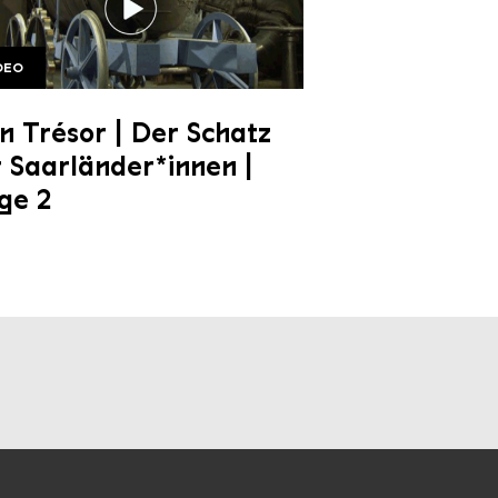
DEO
e 2 1920w
 Trésor | Der Schatz
 Saarländer*innen |
ge 2
unseren Socialmedia