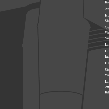
Ba
An
Hi
Si
Ga
We
Vö
La
Do
In
Ha
St
Wo
La
Au
Bi