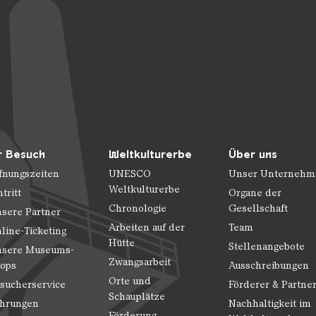
r Besuch
Weltkulturerbe
Über uns
fnungszeiten
UNESCO
Unser Unternehm
Weltkulturerbe
ntritt
Organe der
Chronologie
Gesellschaft
sere Partner
Arbeiten auf der
Team
line-Ticketing
Hütte
Stellenangebote
sere Museums-
Zwangsarbeit
ops
Ausschreibungen
Orte und
sucherservice
Förderer & Partne
Schauplätze
hrungen
Nachhaltigkeit im
Förderung