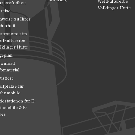
Weltkulturerbe
rrierefreiheit
Völklinger Hütte
reise
nweise zu Ihrer
cherheit
stronomie im
ltkulturerbe
lklinger Hütte
geplan
wnload
fomaterial
ustiere
ellplätze für
hnmobile
destationen für E-
tomobile & E-
kes