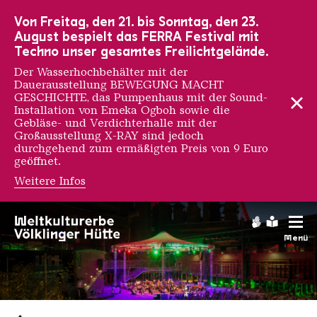
Zur Hauptnavigation
Zur Suche
Zum Inhalt
Zur Fußnavigation
Von Freitag, den 21. bis Sonntag, den 23.
August bespielt das FERRA Festival mit
Techno unser gesamtes Freilichtgelände.
Der Wasserhochbehälter mit der
Dauerausstellung BEWEGUNG MACHT
GESCHICHTE, das Pumpenhaus mit der Sound-
Installation von Emeka Ogboh sowie die
Gebläse- und Verdichterhalle mit der
Großausstellung X-RAY sind jedoch
durchgehend zum ermäßigten Preis von 9 Euro
geöffnet.
Weitere Infos
Gebärdens
Leichte
Menü
Saarländischen Staatsorche