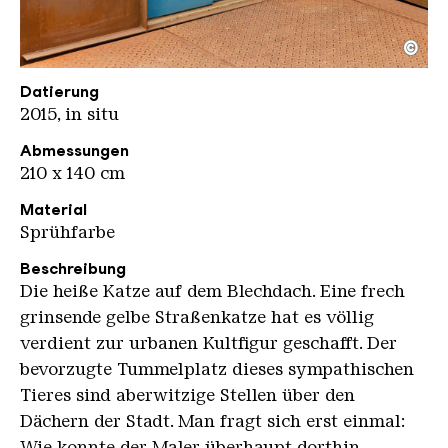
©
M.Chat
Copyright: Weltkulturerbe Völklinger Hütte / Han
Datierung
2015, in situ
Abmessungen
210 x 140 cm
Material
Sprühfarbe
Beschreibung
Die heiße Katze auf dem Blechdach. Eine frech
grinsende gelbe Straßenkatze hat es völlig
verdient zur urbanen Kultfigur geschafft. Der
bevorzugte Tummelplatz dieses sympathischen
Tieres sind aberwitzige Stellen über den
Dächern der Stadt. Man fragt sich erst einmal:
Wie konnte der Maler überhaupt dorthin