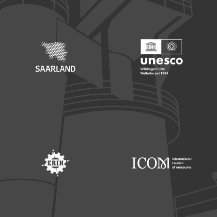
Footer: Europäischer Fonds für nationale Entwicklung
Footer: Die Beauftragte der Bu
Footer: Saarland
Footer: Unesco Welterbe
Footer: ERIH
Footer: ICOM