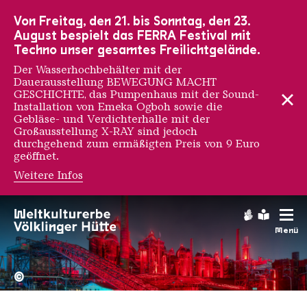
Zur Hauptnavigation
Zur Suche
Zum Inhalt
Zur Fußnavigation
Von Freitag, den 21. bis Sonntag, den 23.
August bespielt das FERRA Festival mit
Techno unser gesamtes Freilichtgelände.
Der Wasserhochbehälter mit der
Dauerausstellung BEWEGUNG MACHT
GESCHICHTE, das Pumpenhaus mit der Sound-
Installation von Emeka Ogboh sowie die
Gebläse- und Verdichterhalle mit der
Großausstellung X-RAY sind jedoch
durchgehend zum ermäßigten Preis von 9 Euro
geöffnet.
Weitere Infos
M. Chat
Gebärdens
Leichte
Menü
Hochofengruppe in Rot
Copyright: Weltkulturerbe 
©