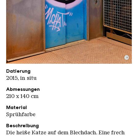
©
M.Chat
Copyright: Weltkulturerbe Völklinger Hütte / Han
Datierung
2015, in situ
Abmessungen
210 x 140 cm
Material
Sprühfarbe
Beschreibung
Die heiße Katze auf dem Blechdach. Eine frech