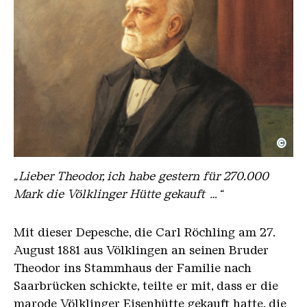
©
Carl, Röchling, Gemälde von Ludwig Würgele
Copyright: Familie Röchling
„Lieber Theodor, ich habe gestern für 270.000
Mark die Völklinger Hütte gekauft …“
Mit dieser Depesche, die Carl Röchling am 27.
August 1881 aus Völklingen an seinen Bruder
Theodor ins Stammhaus der Familie nach
Saarbrücken schickte, teilte er mit, dass er die
marode Völklinger Eisenhütte gekauft hatte, die