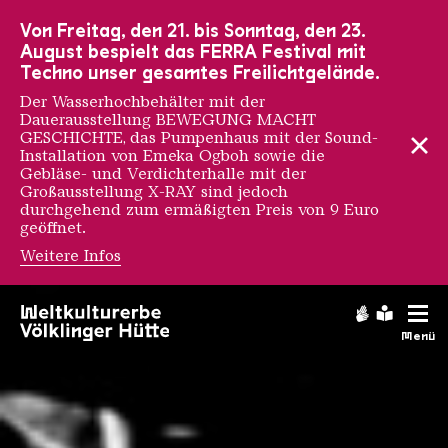
Zur Hauptnavigation
Zur Suche
Zum Inhalt
Zur Fußnavigation
Von Freitag, den 21. bis Sonntag, den 23.
August bespielt das FERRA Festival mit
Techno unser gesamtes Freilichtgelände.
Der Wasserhochbehälter mit der
Dauerausstellung BEWEGUNG MACHT
GESCHICHTE, das Pumpenhaus mit der Sound-
Installation von Emeka Ogboh sowie die
Gebläse- und Verdichterhalle mit der
Großausstellung X-RAY sind jedoch
durchgehend zum ermäßigten Preis von 9 Euro
geöffnet.
Weitere Infos
Chronologie
Gebärdens
Leichte
Menü