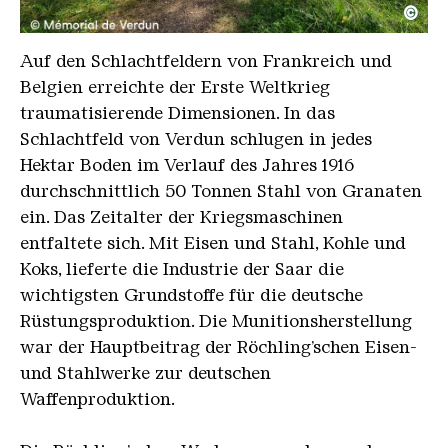
©
Der Unterstand mit den 4 Kaminen
Copyright: © Mémorial de Verdun
Auf den Schlachtfeldern von Frankreich und
Belgien erreichte der Erste Weltkrieg
traumatisierende Dimensionen. In das
Schlachtfeld von Verdun schlugen in jedes
Hektar Boden im Verlauf des Jahres 1916
durchschnittlich 50 Tonnen Stahl von Granaten
ein. Das Zeitalter der Kriegsmaschinen
entfaltete sich. Mit Eisen und Stahl, Kohle und
Koks, lieferte die Industrie der Saar die
wichtigsten Grundstoffe für die deutsche
Rüstungsproduktion. Die Munitionsherstellung
war der Hauptbeitrag der Röchling’schen Eisen-
und Stahlwerke zur deutschen
Waffenproduktion.