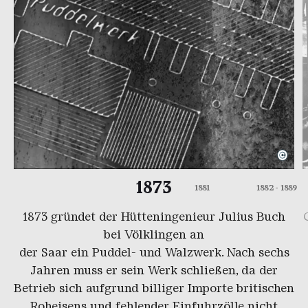
©
Planausschnitt des Puddelwerks
Copyright: Weltkulturerbe Völlkliner Hütte | Archi
D
C
1873
1881
1882 - 1889
1873 gründet der Hütteningenieur Julius Buch
bei Völklingen an
der
Saar
ein
Puddel-
und
Walzwerk
. Nach sechs
Jahren muss er sein Werk schließen, da der
Betrieb sich aufgrund billiger Importe britischen
Roheisens und fehlender Einfuhrzölle nicht