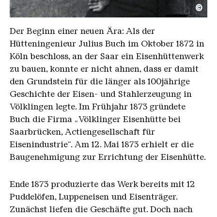
©
Julius Buch (ca.19XX)
Copyright: Weltkulturerbe Völklinger Hütte | Famil
Der Beginn einer neuen Ära: Als der
Hütteningenieur Julius Buch im Oktober 1872 in
Köln beschloss, an der Saar ein Eisenhüttenwerk
zu bauen, konnte er nicht ahnen, dass er damit
den Grundstein für die länger als 100jährige
Geschichte der Eisen- und Stahlerzeugung in
Völklingen legte. Im Frühjahr 1873 gründete
Buch die Firma „Völklinger Eisenhütte bei
Saarbrücken, Actiengesellschaft für
Eisenindustrie“. Am 12. Mai 1873 erhielt er die
Baugenehmigung zur Errichtung der Eisenhütte.
Ende 1873 produzierte das Werk bereits mit 12
Puddelöfen, Luppeneisen und Eisenträger.
Zunächst liefen die Geschäfte gut. Doch nach