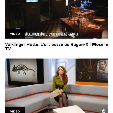
VIDEO
La Boite de M.Alice
Völklinger Hütte: L'art passé au Rayon-X | Moselle
TV
©
VIDEO