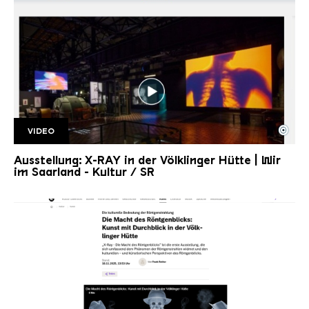
©
VIDEO
SR Kultur
Copyright: Saarländischer Rundfunk
Ausstellung: X-RAY in der Völklinger Hütte | Wir
im Saarland - Kultur / SR