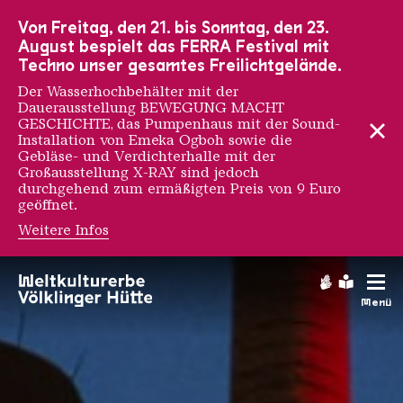
Zur Hauptnavigation
Zur Suche
Zum Inhalt
Zur Fußnavigation
Von Freitag, den 21. bis Sonntag, den 23.
August bespielt das FERRA Festival mit
Techno unser gesamtes Freilichtgelände.
Der Wasserhochbehälter mit der
Dauerausstellung BEWEGUNG MACHT
GESCHICHTE, das Pumpenhaus mit der Sound-
Installation von Emeka Ogboh sowie die
Gebläse- und Verdichterhalle mit der
Großausstellung X-RAY sind jedoch
durchgehend zum ermäßigten Preis von 9 Euro
geöffnet.
Weitere Infos
Mediathek
Gebärdens
Leichte
Menü