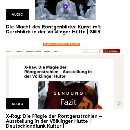
AUDIO
SWR KUltur
Die Macht des Röntgenblicks: Kunst mit
Durchblick in der Völklinger Hütte | SWR
©
AUDIO
DLF Titelbild
Copyright: Detschlandfunk Kultur
X-Ray: Die Magie der Röntgenstrahlen –
Ausstellung in der Völklinger Hütte |
Deutschlandfunk Kultur |