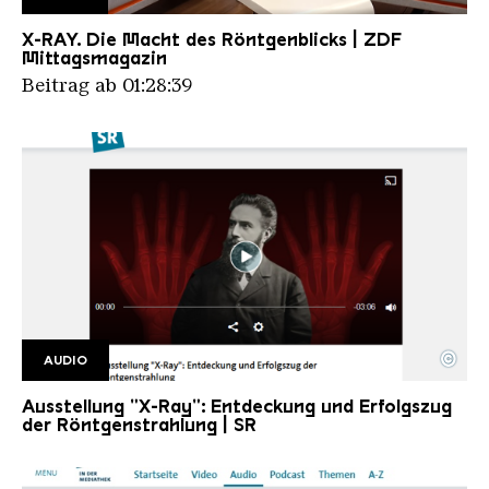
ZDF MIttagsmagazin 21.11.2025
Copyright: ZDF
X-RAY. Die Macht des Röntgenblicks | ZDF
Mittagsmagazin
Beitrag ab 01:28:39
©
AUDIO
SR Podcast
Copyright: Saarländischer Rundfunk
Ausstellung "X-Ray": Entdeckung und Erfolgszug
der Röntgenstrahlung | SR