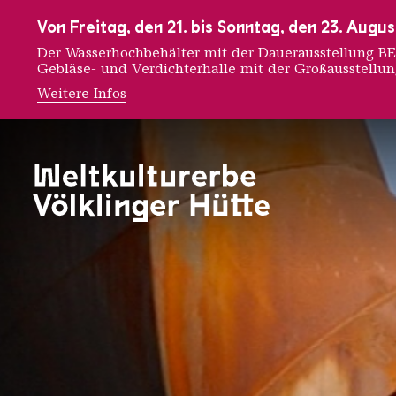
Zur Hauptnavigation
Zur Suche
Zum Inhalt
Zur Fußnavigation
Von Freitag, den 21. bis Sonntag, den 23. Aug
Der Wasserhochbehälter mit der Dauerausstellung
Gebläse- und Verdichterhalle mit der Großausstellu
Weitere Infos
Ihr Bes