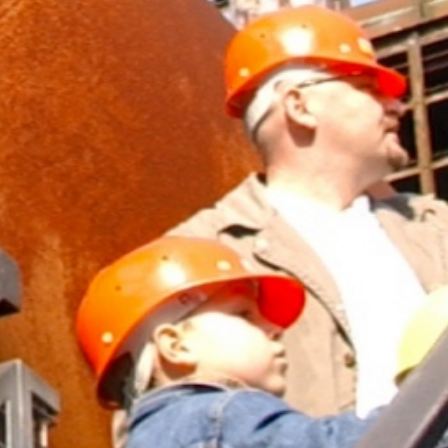
h
Aufstieg zur Aussichtsplattform
Copyright: Weltkulturerbe Völklinger Hütte | Wolfga