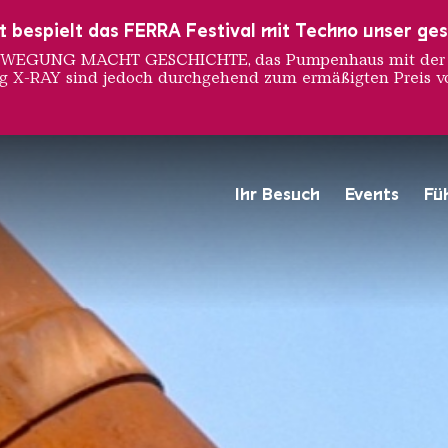
ust bespielt das FERRA Festival mit Techno unser ge
 BEWEGUNG MACHT GESCHICHTE, das Pumpenhaus mit der S
ng X-RAY sind jedoch durchgehend zum ermäßigten Preis vo
uch
Ihr Besuch
Events
Fü