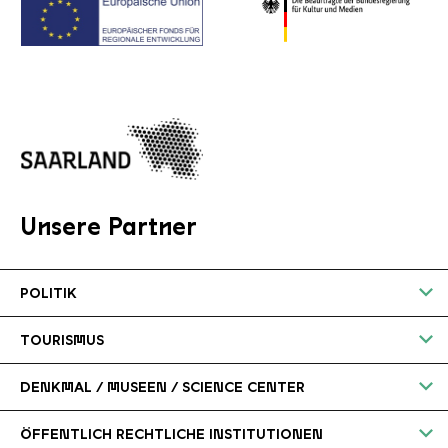
Unsere Partner
POLITIK
UNESCO
TOURISMUS
UNESCO-Welterbestätten e.V.
UNESCO-Kommission Deutschland
DENKMAL / MUSEEN / SCIENCE CENTER
Euromuse.net
DZT Deutsche Zentrale für Tourismus
Europäischer Fonds für regionale
ÖFFENTLICH RECHTLICHE INSTITUTIONEN