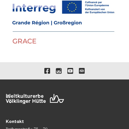
Le Parc industriel et ferroviaire de Fond-de-
Gras (L)
Rheinisches Industriemuseum
Route der Industriekultur
Route des Feuers | la Route du Feu
Verlinkungen zu unseren 
Saarländischer Museumsverband
Stiftung Saarländischer Kulturbesitz
Westfälisches Industriemuseum
Kontakt