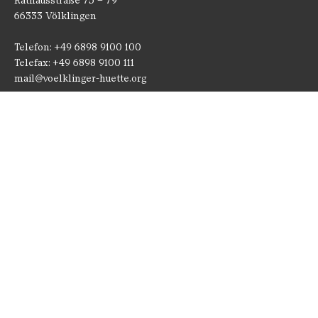
Rathausstraße 75 – 79
66333 Völklingen
Telefon: +49 6898 9100 100
Telefax: +49 6898 9100 111
mail@voelklinger-huette.org
Öffnungszeiten
362 Tage im Jahr geöffnet!
1. April bis 1. November
Montag bis Sonntag
10 - 19 Uhr
Paradies und Hochofengruppe
10 - 18.30 Uhr
2. November bis 31. März
Montag bis Sonntag
10 - 18 Uhr