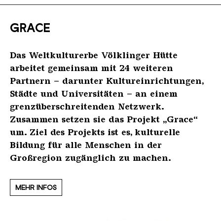
Entwicklung (EFRE)
arte
AMGR - Museen der Großregion
Tourismus Zentrale Saarland
GRACE
Beauftragter der Bundesregierung für Kultur
Saarländischer Rundfunk
Deutsche Stiftung Denkmalschutz
Tourismus Marketing für die Großregion
und Medien (BKM)
Das Weltkulturerbe Völklinger Hütte
Saarland Sporttoto
Denkmal mit Pfiff
Eurodistrict SaarMoselle
Kultusministerkonferenz
arbeitet gemeinsam mit 24 weiteren
Partnern – darunter Kultureinrichtungen,
ZDF-Kultur
Denkmal aktiv
IHK des Saarlandes
Stadt Völklingen
Städte und Universitäten – an einem
grenzüberschreitenden Netzwerk.
ERIH
City-Marketing Saarbrücken GmbH
Zusammen setzen sie das Projekt „Grace“
um. Ziel des Projekts ist es, kulturelle
ICOM Deutschland
Dehoga
Bildung für alle Menschen in der
Großregion zugänglich zu machen.
ICOMOS
Google Arts & Culture
MEHR INFOS
Industriekultur Saar IKS
Musée Les Mineurs, Petite Rosselle (F)