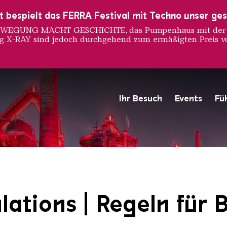
ust bespielt das FERRA Festival mit Techno unser ge
 BEWEGUNG MACHT GESCHICHTE, das Pumpenhaus mit der S
ng X-RAY sind jedoch durchgehend zum ermäßigten Preis vo
dnung
Ihr Besuch
Events
Fü
Hochofengruppe in Rot
Copyright: Weltkulturerbe 
lations | Regeln für 