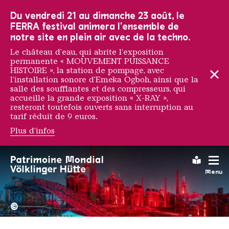
Vers la navigation principale
Vers la recherche
Aller au contenu
Vers la navigation en bas de page
Du vendredi 21 au dimanche 23 août, le
FERRA festival animera l'ensemble de
notre site en plein air avec de la techno.
Le château d'eau, qui abrite l'exposition
permanente « MOUVEMENT PUISSANCE
HISTOIRE », la station de pompage, avec
l'installation sonore d'Emeka Ogboh, ainsi que la
salle des soufflantes et des compresseurs, qui
accueille la grande exposition « X-RAY »,
resteront toutefois ouverts sans interruption au
tarif réduit de 9 euros.
Plus d'infos
Réglement intérieur
Leichte
Menu
La Völklinger Hütte plongé
Copyright: Weltkulturerbe 
©