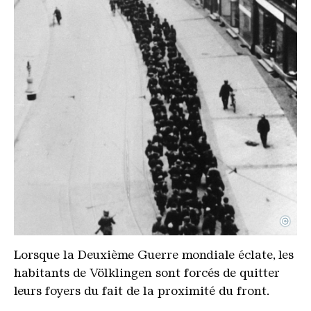
©
Franzoesische Kriegsgefangene in VK
Copyright: BUndesarchiv Koblenz
Lorsque la Deuxième Guerre mondiale éclate, les
habitants de Völklingen sont forcés de quitter
leurs foyers du fait de la proximité du front.