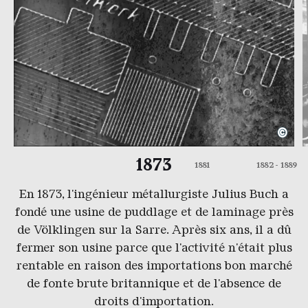
©
Planausschnitt des Puddelwerks
Copyright: Weltkulturerbe Völlkliner Hütte | Archi
D
C
1873
1881
1882 - 1889
En 1873, l'ingénieur métallurgiste Julius Buch a
fondé une usine de puddlage et de laminage près
de Völklingen sur la Sarre. Après six ans, il a dû
fermer son usine parce que l'activité n'était plus
rentable en raison des importations bon marché
de fonte brute britannique et de l'absence de
droits d'importation.