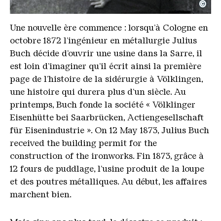
©
Julius Buch (ca.19XX)
Copyright: Weltkulturerbe Völklinger Hütte | Famil
Une nouvelle ère commence : lorsqu’à Cologne en
octobre 1872 l’ingénieur en métallurgie Julius
Buch décide d’ouvrir une usine dans la Sarre, il
est loin d’imaginer qu’il écrit ainsi la première
page de l’histoire de la sidérurgie à Völklingen,
une histoire qui durera plus d’un siècle. Au
printemps, Buch fonde la société « Völklinger
Eisenhütte bei Saarbrücken, Actiengesellschaft
für Eisenindustrie ». On 12 May 1873, Julius Buch
received the building permit for the
construction of the ironworks. Fin 1873, grâce à
12 fours de puddlage, l’usine produit de la loupe
et des poutres métalliques. Au début, les affaires
marchent bien.