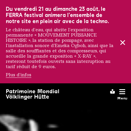
Vers la navigation principale
Vers la recherche
Aller au contenu
Vers la navigation en bas de page
Du vendredi 21 au dimanche 23 août, le
FERRA festival animera l'ensemble de
notre site en plein air avec de la techno.
Le château d'eau, qui abrite l'exposition
permanente « MOUVEMENT PUISSANCE
HISTOIRE », la station de pompage, avec
l'installation sonore d'Emeka Ogboh, ainsi que la
salle des soufflantes et des compresseurs, qui
accueille la grande exposition « X-RAY »,
resteront toutefois ouverts sans interruption au
tarif réduit de 9 euros.
Plus d'infos
Chronologie
Leichte
Menu