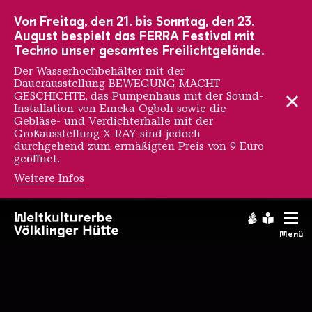
Zur Hauptnavigation
Zur Suche
Zum Inhalt
Zur Fußnavigation
Von Freitag, den 21. bis Sonntag, den 23.
August bespielt das FERRA Festival mit
Techno unser gesamtes Freilichtgelände.
Der Wasserhochbehälter mit der
Dauerausstellung BEWEGUNG MACHT
GESCHICHTE, das Pumpenhaus mit der Sound-
Installation von Emeka Ogboh sowie die
Gebläse- und Verdichterhalle mit der
Großausstellung X-RAY sind jedoch
durchgehend zum ermäßigten Preis von 9 Euro
geöffnet.
Weitere Infos
Startseite
Gebärdens
Leichte
Menü