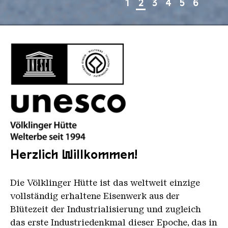
1
2
3
4
5
6
©
©
©
©
©
AUTOPLAY DES SLIDERS STOPPEN
AUTOPLAY DES SLIDERS STARTEN
logo unesco voelklinger huette 2021 schwarz padd
Herzlich Willkommen!
Die Völklinger Hütte ist das weltweit einzige
vollständig erhaltene Eisenwerk aus der
Blütezeit der Industrialisierung und zugleich
das erste Industriedenkmal dieser Epoche, das in