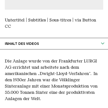
Untertitel | Subtitles | Sous-titres | via Button
CC
INHALT DES VIDEOS
Ein Kran hebt aus dem Rohstofflager Eisenerze
in die dahinterliegende Erzvorbereitung. Der
Die Anlage wurde von der Frankfurter LURGI
Sprecher dazu:
„Wichtige Voraussetzung für die
AG errichtet und arbeitete nach dem
Eisenverhüttung ist die Erzvorbereitung. Aus den
amerikanischen „Dwight-Lloyd-Verfahren“. In
Bunkern des Rohstofflagers werden Erze und
den 1930er Jahren war die Völklinger
Zuschlagstoffe zusammengestellt Das Material
Sinteranlage mit einer Monatsproduktion von
wird in der Sinteranlage hochofengerecht
55.000 Tonnen Sinter eine der produktivsten
aufbereitet
."
Anlagen der Welt.