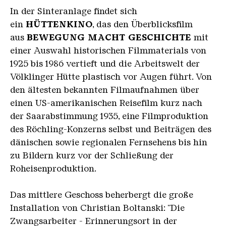
Schnitt auf einen Arbeiter der das Material auf
In der Sinteranlage findet sich
einem Drehteller mit einer Eisenstange
ein
HÜTTENKINO
, das den Überblicksfilm
bearbeitet. Der Sprecher erläutert. "
Über
aus
BEWEGUNG MACHT GESCHICHTE
mit
Drehteller gelangt das Material auf ein
einer Auswahl historischen Filmmaterials von
Förderband."
Dort wird das Material befeuchtet,
1925 bis 1986 vertieft und die Arbeitswelt der
was große Dampfwolken erzeugt. Schnitt auf
Völklinger Hütte plastisch vor Augen führt. Von
einen Arbeiter der eine große Walze in
den ältesten bekannten Filmaufnahmen über
Bewegung setzt. Diese verdichtet das Material
einen US-amerikanischen Reisefilm kurz nach
auf dem Förderband.
der Saarabstimmung 1935, eine Filmproduktion
des Röchling-Konzerns selbst und Beiträgen des
Schnitt auf eine Luke. Durch die Luke entnimmt
dänischen sowie regionalen Fernsehens bis hin
ein Arbeiter mit einer Schaufel eine
zu Bildern kurz vor der Schließung der
Materialprobe. Sprecher:
"In der
Roheisenproduktion.
Materialmischung werden die Einsatzstoffe
gemischt und angefeuchtet"
Man sieht einen
Das mittlere Geschoss beherbergt die große
Arbeiter vor der Anlage zur Materialmischung,
Installation von Christian Boltanski: "Die
bevor der Film wieder auf das dampfende
Zwangsarbeiter - Erinnerungsort in der