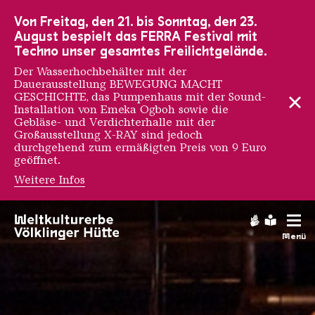
Zur Hauptnavigation
Zur Suche
Zum Inhalt
Zur Fußnavigation
Von Freitag, den 21. bis Sonntag, den 23.
August bespielt das FERRA Festival mit
Techno unser gesamtes Freilichtgelände.
Der Wasserhochbehälter mit der
Dauerausstellung BEWEGUNG MACHT
GESCHICHTE, das Pumpenhaus mit der Sound-
Installation von Emeka Ogboh sowie die
Gebläse- und Verdichterhalle mit der
Großausstellung X-RAY sind jedoch
durchgehend zum ermäßigten Preis von 9 Euro
geöffnet.
Weitere Infos
Sinteranlage
Gebärdens
Leichte
Menü