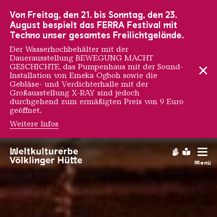
Zur Hauptnavigation
Zur Suche
Zum Inhalt
Zur Fußnavigation
Von Freitag, den 21. bis Sonntag, den 23.
August bespielt das FERRA Festival mit
Techno unser gesamtes Freilichtgelände.
Der Wasserhochbehälter mit der
Dauerausstellung BEWEGUNG MACHT
GESCHICHTE, das Pumpenhaus mit der Sound-
Installation von Emeka Ogboh sowie die
Gebläse- und Verdichterhalle mit der
Großausstellung X-RAY sind jedoch
durchgehend zum ermäßigten Preis von 9 Euro
geöffnet.
Weitere Infos
CHRISTIAN BOLTANSKI - 
Gebärdens
Leichte
Menü