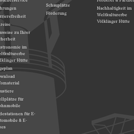
sucherservice
Förderer & Partne
Schauplätze
hrungen
Nachhaltigkeit im
Förderung
Weltkulturerbe
rrierefreiheit
Völklinger Hütte
reise
nweise zu Ihrer
cherheit
stronomie im
ltkulturerbe
lklinger Hütte
geplan
wnload
fomaterial
ustiere
ellplätze für
hnmobile
destationen für E-
tomobile & E-
kes