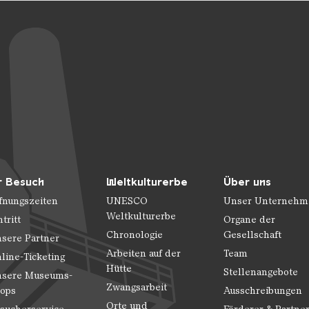
r Besuch
Weltkulturerbe
Über uns
fnungszeiten
UNESCO
Unser Unternehm
Weltkulturerbe
ntritt
Organe der
Chronologie
Gesellschaft
sere Partner
Arbeiten auf der
Team
line-Ticketing
Hütte
Stellenangebote
sere Museums-
Zwangsarbeit
ops
Ausschreibungen
Orte und