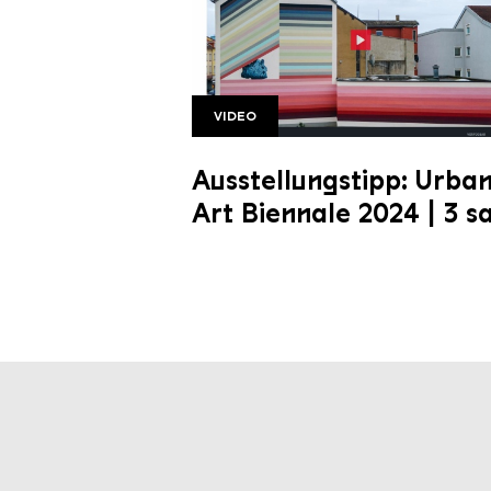
VIDEO
UAB 3 Sat
Copyright: 3 sat
Ausstellungstipp: Urba
Art Biennale 2024 | 3 s