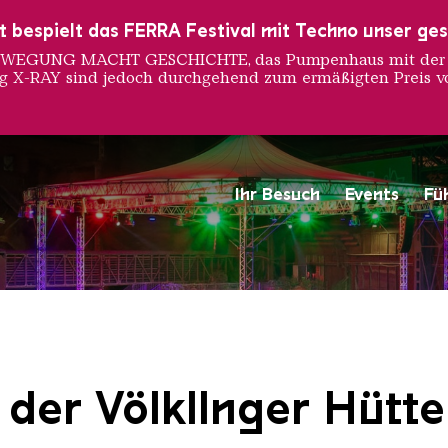
ust bespielt das FERRA Festival mit Techno unser ge
 BEWEGUNG MACHT GESCHICHTE, das Pumpenhaus mit der S
ng X-RAY sind jedoch durchgehend zum ermäßigten Preis vo
Ihr Besuch
Events
Fü
Saarländischen Staatsorche
 der Völkllnger Hütte