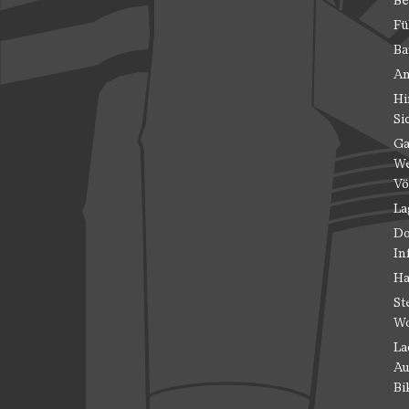
Be
Fü
Ba
An
Hi
Si
Ga
We
Vö
La
Do
In
Ha
St
Wo
La
Au
Bi