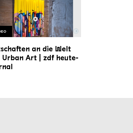
©
DEO
 HJ28 04
right: ZDF | heute journal
schaften an die Welt
 Urban Art | zdf heute-
rnal
unseren Socialmedia