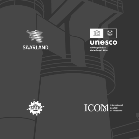
Footer: Europäischer Fonds für nationale Entwicklung
Footer: Die Beauftragte der Bu
Footer: Saarland
Footer: Unesco Welterbe