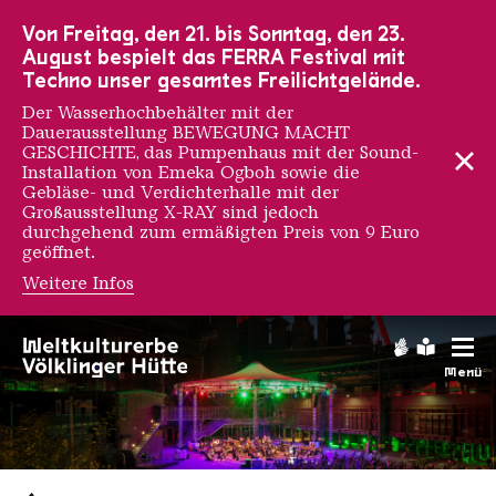
Zur Hauptnavigation
Zur Suche
Zum Inhalt
Zur Fußnavigation
Von Freitag, den 21. bis Sonntag, den 23.
August bespielt das FERRA Festival mit
Techno unser gesamtes Freilichtgelände.
Der Wasserhochbehälter mit der
Dauerausstellung BEWEGUNG MACHT
GESCHICHTE, das Pumpenhaus mit der Sound-
Installation von Emeka Ogboh sowie die
Gebläse- und Verdichterhalle mit der
Großausstellung X-RAY sind jedoch
durchgehend zum ermäßigten Preis von 9 Euro
geöffnet.
Weitere Infos
Gebärdens
Leichte
Menü
Saarländischen Staatsorche