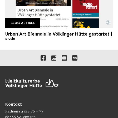
©
BLOG-ARTIKEL
Blogbeitrag UAB SR
Copyright: Saarländischer Rundfunk
Urban Art Biennale in Völklinger Hütte gestartet |
sr.de
Verlinkungen zu unseren 
Kontakt
Rathausstraße 75 – 79
66333 Völklingen