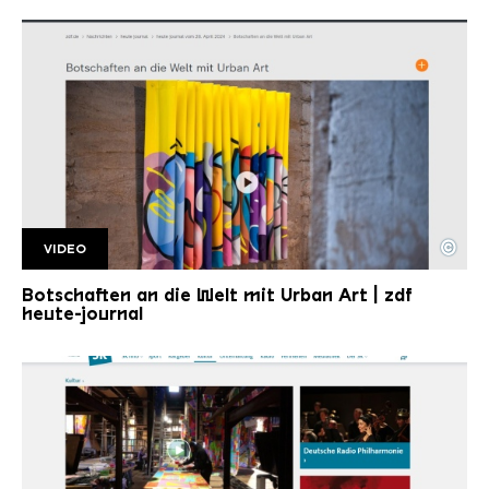
©
VIDEO
ZDF HJ28 04
Copyright: ZDF | heute journal
Botschaften an die Welt mit Urban Art | zdf
heute-journal